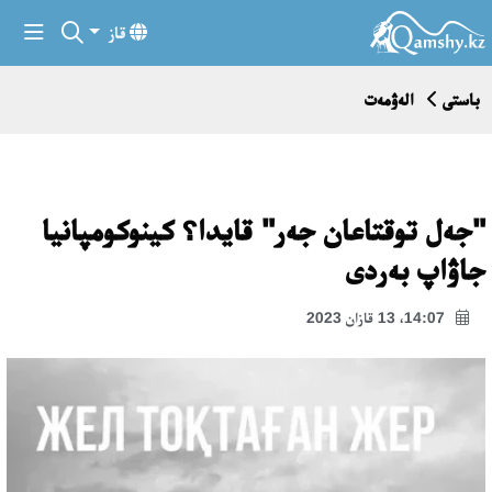
قاز
باستى
الەۋمەت
"جەل توقتاعان جەر" قايدا؟ كينوكومپانيا
جاۋاپ بەردى
14:07، 13 قازان 2023