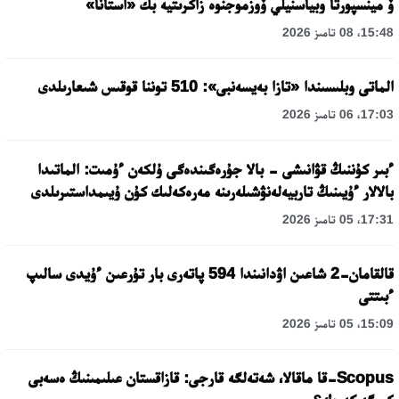
ۆ مينسپورتا وبياسنيلي ۆوزموجنوە زاكرىتيە بك «استانا»
15:48، 08 تامىز 2026
الماتى وبلىسىندا «تازا بەيسەنبى»: 510 توننا قوقىس شىعارىلدى
17:03، 06 تامىز 2026
ءبىر كۇننىڭ قۋانىشى - بالا جۇرەگىندەگى ۇلكەن ءۇمىت: الماتىدا
بالالار ءۇيىنىڭ تاربيەلەنۋشىلەرىنە مەرەكەلىك كۇن ۇيىمداستىرىلدى
17:31، 05 تامىز 2026
قالقامان-2 شاعىن اۋدانىندا 594 پاتەرى بار تۇرعىن ءۇيدى سالىپ
ءبىتتى
15:09، 05 تامىز 2026
Scopus-قا ماقالا، شەتەلگە قارجى: قازاقستان عىلىمىنىڭ ەسەبى