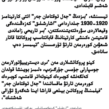
شەشىم قابىلدادى.
تيىسىنشە، ءبىزدىڭ "جەل توقتاعان جەر" اتتى كارتينامىز
1920-1930 جىلدارداعى "اشارشىلىق" كەزەڭىندەگى
وقيعالاردى سۋرەتتەيتىندىكتەن، ءبىر تاريحي زاماندى
قامتيتىن ەكىنشى كارتينانىڭ قاباتتاسىپ پروكاتقا قاتار
شىعۋىن كورەرمەن تارتۋ تۇرعىسىنان ءتيىمسىز دەپ
سانادىق.
كينو پروكاتشىلارى مەن ءىرى ديستريبيۋتورلارمەن
جوسپارلى جۇمىس جۇرگىزىپ، ەلىمىز بويىنشا قولدان
كەلگەنشە كوبىرەك كينوتەاتر قامتىپ، كوبىرەك
كورەرمەن تارتۋ ماقساتىندا "جەل توقتاعان جەر"
ءفيلمىنىڭ پروكاتىن بيىلعى قاراشا ايىنا شەگەرۋ تۋرالى
شەشتىك"،
دەلىنەدى "اردفيلم" كينوكومپانياسى بەرگەن تۇسىنىكتەمەدە.