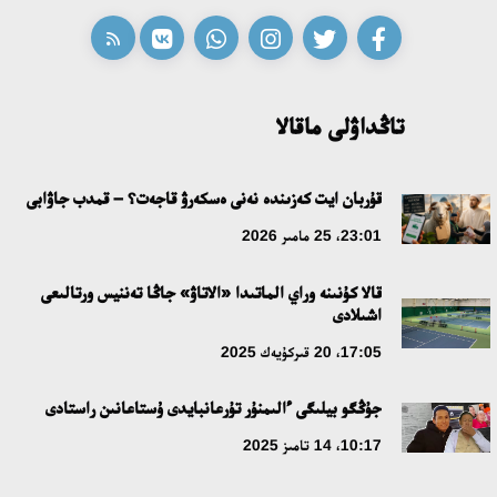
قازاق تىلىندەگى «قۇت» كونسەپتىسىنىڭ لينگۆومادەني سيپاتى
09:21، 21 شىلدە 2026
تاڭداۋلى ماقالا
ابايدىڭ ادام تاربيەسى تۋرالى كوزقاراستارىنىڭ وزەكتىلىگى
قۇربان ايت كەزىندە نەنى ەسكەرۋ قاجەت؟ – قمدب جاۋابى
18:59، 20 شىلدە 2026
23:01، 25 مامىر 2026
جاساندى ينتەللەكت: ادامزاتتىڭ كومەكشىسى مە، الدە باسەكەلەسى
قالا كۇنىنە وراي الماتىدا «الاتاۋ» جاڭا تەننيس ورتالىعى
مە؟
اشىلادى
18:16، 20 شىلدە 2026
17:05، 20 قىركۇيەك 2025
ۇلتتىق ءارحيۆتىڭ اشىلعانىنا 20 جىل: نەگىزگى جەتىستىكتەرى مەن
جۇڭگو بيلىگى ءالىمنۇر تۇرعانبايدى ۇستاعانىن راستادى
دامۋ باعىتى
10:17، 14 تامىز 2025
17:09، 20 شىلدە 2026