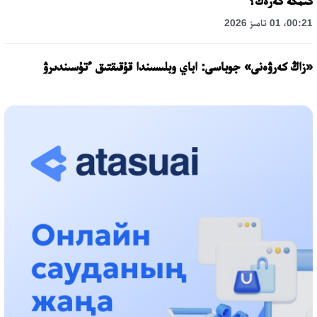
كىمگە كەرەك؟
00:21، 01 تامىز 2026
«زاڭ كەرۋەنى» جوباسى: اباي وبلىسىندا قۇقىقتىق ءتۇسىندىرۋ
جۇمىستارى جالعاسۋدا
17:31، 31 شىلدە 2026
حالىقارالىق «فورمۋلا-1 H2O» جارىسىن قونايەۆ قالاسىندا وتكىزۋ
جوسپارلانۋدا
13:13، 30 شىلدە 2026
اسحات اسىلبەكوۆ: كۇشتى بيلىككە كۇشتى تۇلعالار كەرەك!
12:01، 28 شىلدە 2026
ابزال دوستيار: دۋمان مۇحامەتكارىمدى الماتى تۇرمەسىنە اۋىستىرۋى
مۇمكىن