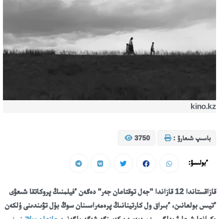
kino.kz
باسىپ شىعارۋ :
3750
ءبولىسۋ:
قازاقستاندا 12 قازاندا "جەل توقتاعان جەر" دەگەن ءفيلمنىڭ پروكاتقا شىعۋى
ءتيىس بولعانىن، ءبىراق ول كارتينانىڭ پرەمەراسىنان سوڭ بۇل تۋىندىنى ۇلكەن
ەكرانعا شىعارۋ بەلگىسىز سەبەپپەن كەيىنگە شەگەرىلگەنىن
جازعان بولاتىنبىز
.