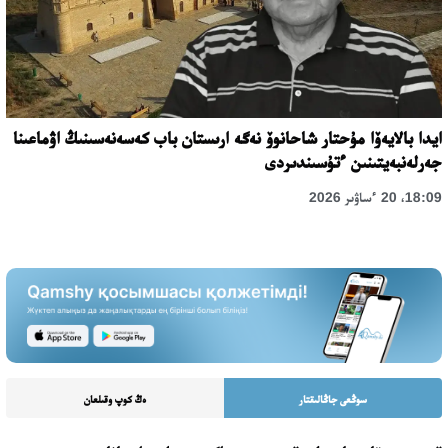
ايدا بالايەۆا مۇحتار شاحانوۆ نەگە ارىستان باب كەسەنەسىنىڭ اۋماعىنا
جەرلەنبەيتىنىن ءتۇسىندىردى
18:09، 20 ءساۋىر 2026
سوڭعى جاڭالىقتار
ەڭ كوپ وقىلعان