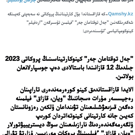
Qamshy.kz
-كە قازاقستاندا بۇل كارتينانىڭ پروكاتى نە سەبەپتى كەيىنگە
شەگەرىلگەنىن "جەل توقتاعان جەر" ءفيلمىن تۇسىرگەن "اردفيلم"
كينوكومپانياسى ءتۇسىندىردى:
"جەل توقتاعان جەر" كينوكارتيناسىنىڭ پروكاتى 2023
جىلدىڭ 12 قازانىندا باستالادى دەپ جوسپارلانعان
بولاتىن.
الايدا قازاقستاندىق كينو كورەرمەندەرى تاراپىنان
رەجيسسەر مۇرات ەسجاننىڭ "ويان، قازاق" فيلمىنە
دەگەن قىزىعۋشىلىعىنان تۋىنداعان ۇلكەن رەزونانستان
كەيىن جانە كارتينانى كينوتەاتردان كورىپ
ۇلگەرمەگەندەردىڭ نارازىلىعىنان سوڭ ديستريبيۋتورلار
"ويان، قازاق" ءفيلمىنىڭ پروكات مەرزىمىن ۇزارتۋ تۋرالى