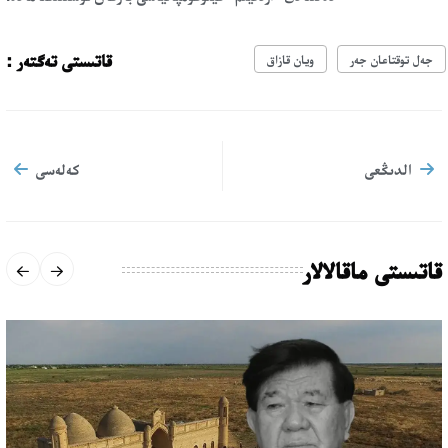
قاتىستى تەگتەر :
جەل توقتاعان جەر
ويان قازاق
الدىڭعى
كەلەسى
قاتىستى ماقالالار