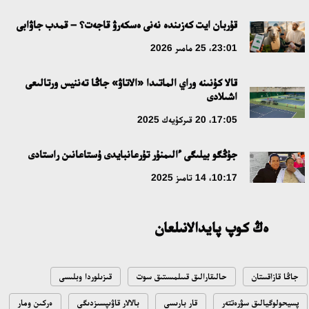
جاساندى ينتەللەكت: ادامزاتتىڭ كومەكشىسى مە، الدە باسەكەلەسى
مە؟
قۇربان ايت كەزىندە نەنى ەسكەرۋ قاجەت؟ – قمدب جاۋابى
18:16، 20 شىلدە 2026
23:01، 25 مامىر 2026
قالا كۇنىنە وراي الماتىدا «الاتاۋ» جاڭا تەننيس ورتالىعى
ۇلتتىق ءارحيۆتىڭ اشىلعانىنا 20 جىل: نەگىزگى جەتىستىكتەرى مەن
اشىلادى
دامۋ باعىتى
17:05، 20 قىركۇيەك 2025
17:09، 20 شىلدە 2026
جۇڭگو بيلىگى ءالىمنۇر تۇرعانبايدى ۇستاعانىن راستادى
مەملەكەت باسشىسى كوبەيتۇز كولىنىڭ جاي-كۇيىنە نازار اۋداردى
10:17، 14 تامىز 2025
18:22، 17 شىلدە 2026
ەڭ كوپ پايدالانىلعان
التىن وردا تاريحىن وقىتۋدىڭ يننوۆاسيالىق تاسىلدەرى ەنگىزىلەدى
10:28، 15 شىلدە 2026
جاڭا قازاقستان
حالىقارالىق قىىلمىستىق سوت
قىزىلوردا وبلىسى
قازاقستان ۇقك: ۋاقىت سىن-قاتەرلەرى جانە ۇلتتىق مۇددەنى قورعاۋ
پسيحولوگيالىق سۋرەتتەر
قار بارىسى
بالالار قاۋىپسىزدىگى
ەركىن ومار