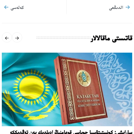
الدىڭعى
كەلەسى
قاتىستى ماقالالار
ساراپشى: كونستيتۋسيا جوباسى قوعامنىڭ ادىلدىك پەن تەڭدىككە