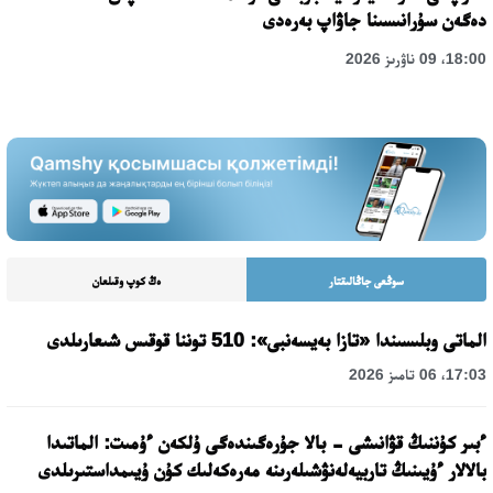
دەگەن سۇرانىسىنا جاۋاپ بەرەدى
18:00، 09 ناۋرىز 2026
سوڭعى جاڭالىقتار
ەڭ كوپ وقىلعان
الماتى وبلىسىندا «تازا بەيسەنبى»: 510 توننا قوقىس شىعارىلدى
17:03، 06 تامىز 2026
ءبىر كۇننىڭ قۋانىشى - بالا جۇرەگىندەگى ۇلكەن ءۇمىت: الماتىدا
بالالار ءۇيىنىڭ تاربيەلەنۋشىلەرىنە مەرەكەلىك كۇن ۇيىمداستىرىلدى