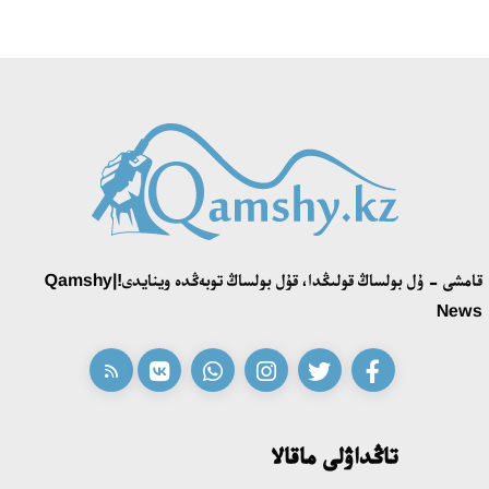
13:57، 24 شىلدە 2026
«تەكتىلەر تۋ كوتەرەدى» بايقاۋى ءوز جەڭىمپازدارىن انىقتادى
18:39، 23 شىلدە 2026
قونايەۆ قالاسىنىڭ اكىمى «سلاۆيان بازارى» بايقاۋىنىڭ جەڭىمپازى
اقەركە امالياتتى قابىلدادى
16:27، 23 شىلدە 2026
قامشى - ۇل بولساڭ قولىڭدا، قۇل بولساڭ توبەڭدە وينايدى!|Qamshy
قازاق تىلىندەگى «قۇت» كونسەپتىسىنىڭ لينگۆومادەني سيپاتى
News
09:21، 21 شىلدە 2026
ابايدىڭ ادام تاربيەسى تۋرالى كوزقاراستارىنىڭ وزەكتىلىگى
18:59، 20 شىلدە 2026
تاڭداۋلى ماقالا