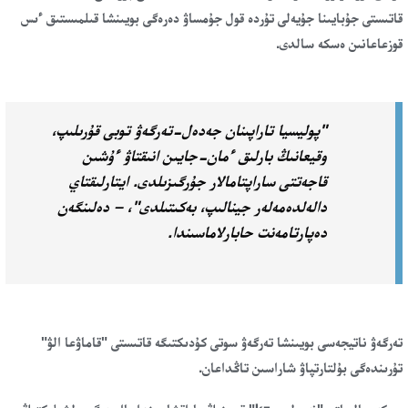
قاتىستى جۇبايىنا جۇيەلى تۇردە قول جۇمساۋ دەرەگى بويىنشا قىلمىستىق ءىس
قوزعاعانىن ەسكە سالدى.
"پوليسيا تاراپىنان جەدەل-تەرگەۋ توبى قۇرىلىپ،
وقيعانىڭ بارلىق ءمان-جايىن انىقتاۋ ءۇشىن
قاجەتتى ساراپتامالار جۇرگىزىلدى. ايتارلىقتاي
دالەلدەمەلەر جينالىپ، بەكىتىلدى"، – دەلىنگەن
دەپارتامەنت حابارلاماسىندا.
تەرگەۋ ناتيجەسى بويىنشا تەرگەۋ سوتى كۇدىكتىگە قاتىستى "قاماۋعا الۋ"
تۇرىندەگى بۇلتارتپاۋ شاراسىن تاڭداعان.