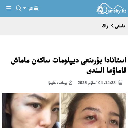
قاز
باستى
زاڭ
استانادا بۇرىنعى ديپلومات ساكەن ماماش
قاماۋعا الىندى
14:38، 04 ءساۋىر 2025
بيفات ەلتايەۆا