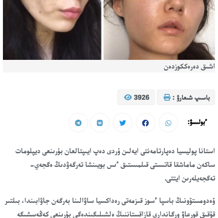
اشىق دەرەككوزدەن
باسىپ شىعارۋ :
3926
ءبولىسۋ:
استانا پوليسيا دەپارتامەنتى ايەلىن ۇردى دەپ ايىپتالعان بۇرىنعى ديپلومات
ساكەن ماماشقا قاتىستى قىلمىستىق ءىس بويىنشا تەرگەۋدىڭ ەگجەي-
تەگجەيلەرىن ايتتى.
ۆەدومستۆونىڭ باسپا ءسوز قىزمەتى رەداكسيا ساۋالىنا بەرگەن جاۋابىندا، بىلتىر
قۇقىق قورعاۋ ورگاندارى قازاقستاننىڭ ەلشىلىگىندەگى بۇرىنعى كەڭەسشىگە