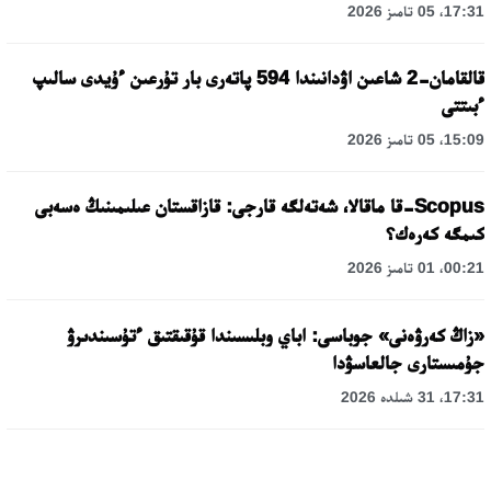
17:31، 05 تامىز 2026
قالقامان-2 شاعىن اۋدانىندا 594 پاتەرى بار تۇرعىن ءۇيدى سالىپ
ءبىتتى
15:09، 05 تامىز 2026
Scopus-قا ماقالا، شەتەلگە قارجى: قازاقستان عىلىمىنىڭ ەسەبى
كىمگە كەرەك؟
00:21، 01 تامىز 2026
«زاڭ كەرۋەنى» جوباسى: اباي وبلىسىندا قۇقىقتىق ءتۇسىندىرۋ
جۇمىستارى جالعاسۋدا
17:31، 31 شىلدە 2026
حالىقارالىق «فورمۋلا-1 H2O» جارىسىن قونايەۆ قالاسىندا وتكىزۋ