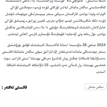
ەسكە سالساق، "نەمولچي.kz" قورىنىڭ پاراقشاسىندا باا-دەگى ەلشىلىكتىڭ
كەڭەسشىسى ساكەن ماماش ايەلىن تۇراقتى تۇردە ۇرىپ-سوعاتىنى تۋرالى
اقپارات پايدا بولدى. قازاقستان سىرتقى ىستەر مينيسترلىگى ديپلومات شۇعىل
تۇردە ەلگە شاقىرىلاتىنىن ايتىپ جاۋاپ بەردى. كەيىن زورلىق-زومبىلىق تۋرالى
حابارلاعان ەلشىلىك قىزمەتكەرىنىڭ جۇبايى دا باا-دەن قايتارىلاتىنى بەلگىلى
بولدى. بۇل رەتتە ونى اۋەجايدا كۇيەۋىنىڭ تۋىستارى قارسى العانى ايتىلدى.
2024 جىلعى 28 ماۋسىمدا استانا قالاسىنىڭ اكىمشىلىك قۇقىق بۇزۋشىلىق
ىستەر جونىندەگى مامانداندىرىلعان اۋدانارالىق سوتى ساكەن ماماشقا قاتىستى
دەنساۋلىققا قاساقانا جەڭىل زيان كەلتىرۋ دەرەگى بويىنشا ءىستى قارادى. سوت
شەشىمى بويىنشا، ول كىنالى دەپ تانىلىپ، 15 تاۋلىككە اكىمشىلىك قاماققا
الىندى.
قاتىستى تەگتەر :
ساكەن ماماش