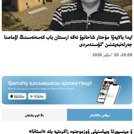
ايدا بالايەۆا مۇحتار شاحانوۆ نەگە ارىستان باب كەسەنەسىنىڭ اۋماعىنا
جەرلەنبەيتىنىن ءتۇسىندىردى
18:09، 20 ءساۋىر 2026
سوڭعى جاڭالىقتار
ەڭ كوپ وقىلعان
ۆ مينسپورتا وبياسنيلي ۆوزموجنوە زاكرىتيە بك «استانا»