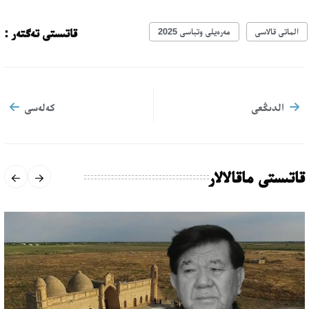
قاتىستى تەگتەر :
الماتى قالاسى
مەرەيلى وتباسى 2025
الدىڭعى
كەلەسى
قاتىستى ماقالالار