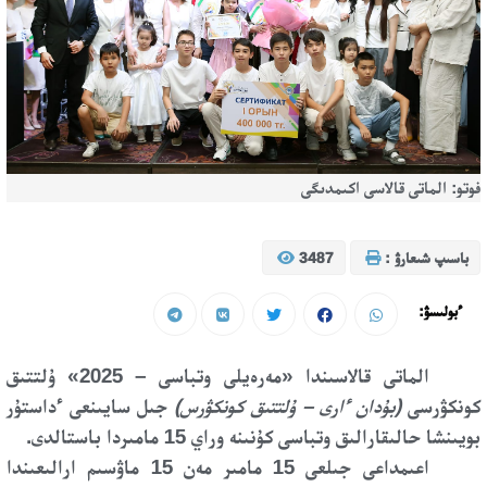
فوتو: الماتى قالاسى اكىمدىگى
باسىپ شىعارۋ :
3487
ءبولىسۋ:
الماتى قالاسىندا «مەرەيلى وتباسى – 2025» ۇلتتىق
كونكۋرسى
(بۇدان ءارى – ۇلتتىق كونكۋرس)
جىل سايىنعى ءداستۇر
بويىنشا حالىقارالىق وتباسى كۇنىنە وراي 15 مامىردا باستالدى.
اعىمداعى جىلعى 15 مامىر مەن 15 ماۋسىم ارالىعىندا