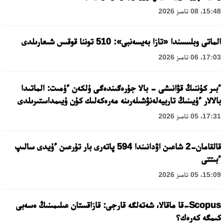
15:48، 08 تامىز 2026
الماتى وبلىسىندا «تازا بەيسەنبى»: 510 توننا قوقىس شىعارىلدى
17:03، 06 تامىز 2026
ءبىر كۇننىڭ قۋانىشى - بالا جۇرەگىندەگى ۇلكەن ءۇمىت: الماتىدا
بالالار ءۇيىنىڭ تاربيەلەنۋشىلەرىنە مەرەكەلىك كۇن ۇيىمداستىرىلدى
17:31، 05 تامىز 2026
قالقامان-2 شاعىن اۋدانىندا 594 پاتەرى بار تۇرعىن ءۇيدى سالىپ
ءبىتتى
15:09، 05 تامىز 2026
Scopus-قا ماقالا، شەتەلگە قارجى: قازاقستان عىلىمىنىڭ ەسەبى
كىمگە كەرەك؟