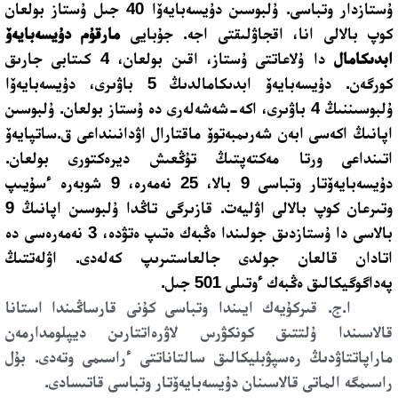
ۇستازدار وتباسى. ۇلبوسىن دۇيسەبايەۆا 40 جىل ۇستاز بولعان
كوپ بالالى انا، اقجاۋلىقتى اجە. جۇبايى
مارقۇم
دۇيسەبايەۆ
ابدىكامال
دا ۇلاعاتتى ۇستاز، اقىن بولعان، 4 كىتابى جارىق
كورگەن. دۇيسەبايەۆ ابدىكامالدىڭ 5 باۋىرى، دۇيسەبايەۆا
ۇلبوسىننىڭ 4 باۋىرى، اكە-شەشەلەرى دە ۇستاز بولعان. ۇلبوسىن
اپانىڭ اكەسى ابەن شەرىمبەتوۆ ماقتارال اۋدانىنداعى ق.ساتپايەۆ
اتىنداعى ورتا مەكتەپتىڭ تۇڭعىش ديرەكتورى بولعان.
دۇيسەبايەۆتار وتباسى 9 بالا، 25 نەمەرە، 9 شوبەرە ءسۇيىپ
وتىرعان كوپ بالالى اۋليەت. قازىرگى تاڭدا ۇلبوسىن اپانىڭ 9
بالاسى دا ۇستازدىق جولىندا ەڭبەك ەتىپ ەتۋدە، 3 نەمەرەسى دە
اتادان قالعان جولدى جالعاستىرىپ كەلەدى. اۋلەتتىڭ
پەداگوگيكالىق ەڭبەك ءوتىلى 501 جىل.
ا.ج. قىركۇيەك ايىندا وتباسى كۇنى قارساڭىندا
استانا
قالاسىندا ۇلتتىق كونكۋرس لاۋرەاتتارىن ديپلومدارمەن
ماراپاتتاۋدىڭ رەسپۋبليكالىق سالتاناتتى ءراسىمى وتەدى. بۇل
راسىمگە الماتى قالاسىنان دۇيسەبايەۆتار وتباسى قاتىسادى.