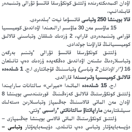
اۋدان اكىمدىكتەرىندە ۇلتتىق كونكۋرسقا قاتىسۋ تۋرالى وتىنىمدەر
قابىلدانىپ،
قالا بويىنشا 250 وتباسى
قاتىسۋعا نيەت ءبىلدىردى.
15 ماۋسىم مەن 30 ماۋسىم ارالىعىندا اۋداندىق كوميسسيا
قۇرامى وتىنىمدەردى قاراپ، 2 ۇزدىك شىققان وتباسىنى قالالىق
كوميسسيانىڭ قاراۋىنا جولدادى.
ۇلتتىق كونكۋرسقا قاتىسۋ تۋرالى ءوتىنىم بەرگەن
وتباسىلاردىڭ ىشىنەن اۋداندىق دەڭگەيدە ۇزدىك دەپ تانىلعان
16
(ءار اۋداننان 2 وتباسى)
وتباسىنىڭ قۇجاتتارى ا.ج.
1 شىلدەدە
قالالىق كوميسسيا وتىرىسىندا
قارالدى.
ا.ج.
15 شىلدەدە
الماتىدا «ميراس» سالتانات سارايىندا
ۇلتتىق كونكۋرستىڭ قالالىق كەزەڭىنىڭ
قورىتىندىسى بويىنشا 8
اۋدان مەن الماتى قالاسىنىڭ جەڭىمپاز وتباسىلارىن ەستەلىك
سىيلىقتارمەن
ماراپاتتاۋ سالتاناتتى ءراسىمى
ءوتتى.
ۇلتتىق كونكۋرستىڭ الماتى قالاسى بويىنشا جەڭىمپازى –
دۇيسەبايەۆتار وتباسى دەپ تانىلدى. دۇيسەبايەۆتار
وتباسى –