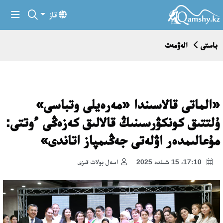
قاز
باستى
الەۋمەت
«الماتى قالاسىندا «مەرەيلى وتباسى»
ۇلتتىق كونكۋرسىنىڭ قالالىق كەزەڭى ءوتتى:
مۇعالىمدەر اۋلەتى جەڭىمپاز اتاندى»
17:10، 15 شىلدە 2025
اسەل بولات قىزى