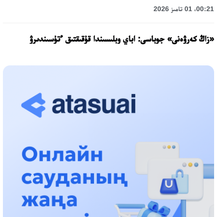
00:21، 01 تامىز 2026
«زاڭ كەرۋەنى» جوباسى: اباي وبلىسىندا قۇقىقتىق ءتۇسىندىرۋ
جۇمىستارى جالعاسۋدا
17:31، 31 شىلدە 2026
حالىقارالىق «فورمۋلا-1 H2O» جارىسىن قونايەۆ قالاسىندا وتكىزۋ
جوسپارلانۋدا
13:13، 30 شىلدە 2026
اسحات اسىلبەكوۆ: كۇشتى بيلىككە كۇشتى تۇلعالار كەرەك!
12:01، 28 شىلدە 2026
ابزال دوستيار: دۋمان مۇحامەتكارىمدى الماتى تۇرمەسىنە اۋىستىرۋى
مۇمكىن