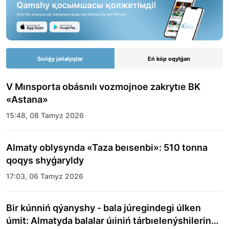
Sońǵy jańalyqtar
Eń kóp oqylǵan
V Mınsporta obásnılı vozmojnoe zakrytıe BK
«Astana»
15:48, 08 Tamyz 2026
Almaty oblysynda «Taza beısenbi»: 510 tonna
qoqys shyǵaryldy
17:03, 06 Tamyz 2026
Bir kúnniń qýanyshy - bala júregindegi úlken
úmit: Almatyda balalar úıiniń tárbıelenýshilerine