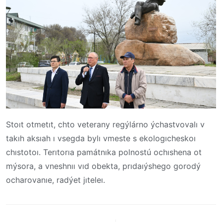
Stoıt otmetıt, chto veterany
regýlárno ýchastvovalı v
takıh aksıah
ı vsegda bylı vmeste s ekologıcheskoı
chıstotoı. Terıtorıa památnıka polnostú ochıshena ot
mýsora, a vneshnıı vıd obekta, prıdaıýshego gorodý
ocharovanıe, radýet jıteleı.