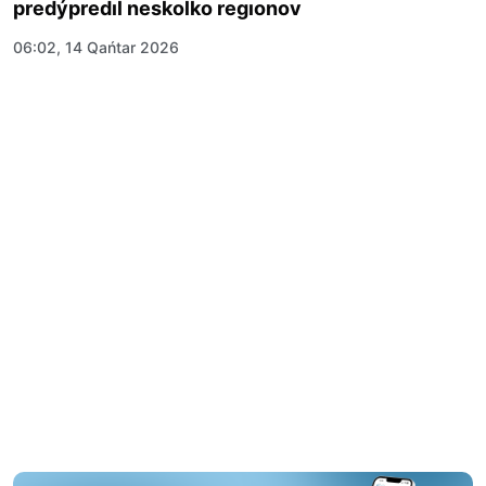
predýpredıl neskolko regıonov
06:02, 14 Qańtar 2026