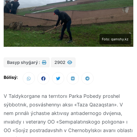
Foto: qamshy.kz
Basyp shyǵarý :
2902
Bólisý:
V Taldykorgane na terrıtorıı Parka Pobedy proshel
sýbbotnık, posváshennyı aksıı «
Taza
Qazaqstan»
. V
nem prınálı ýchastıe aktıvısy antıadernogo dvıjenıa,
ınvalıdy ı veterany OO «Semıpalatınsk
ogo
polıgon
a
» ı
OO «Soıýz postradavshıh v Chernobylskoı avarıı
oblastı