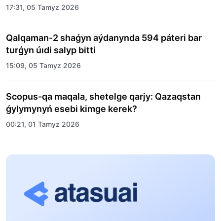
merekelik kún uıymdastyryldy
17:31, 05 Tamyz 2026
Qalqaman-2 shaǵyn aýdanynda 594 páteri bar
turǵyn úıdi salyp bitti
15:09, 05 Tamyz 2026
Scopus-qa maqala, shetelge qarjy: Qazaqstan
ǵylymynyń esebi kimge kerek?
00:21, 01 Tamyz 2026
«Zań kerýeni» jobasy: Abaı oblysynda quqyqtyq
túsindirý jumystary jalǵasýda
17:31, 31 Shilde 2026
Halyqaralyq «Formýla-1 H2O» jarysyn Qonaev