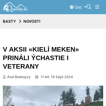
Qaz
BASTY
NOVOSTI
V AKSII «KIELİ MEKEN»
PRINÁLI ÝCHASTIE I
VETERANY
Ásel Bolatqyzy
11:44, 16 Sáýir 2024