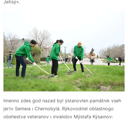
Jetisý
».
Imenno zdes god nazad byl ýstanovlen památnık vseh
jertv Semeıa ı Chernobylá. Rýkovodıtel oblastnogo
obshestva veteranov ı ınvalıdov Mýstafa Kýsaınov: