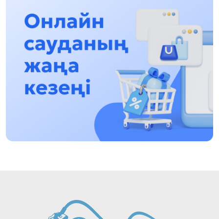
qalasynda ótkizý josparlanýda
13:13, 30 Shilde 2026
Asqat Asylbekov: Kúshti bılikke kúshti tulǵalar
kerek!
12:01, 28 Shilde 2026
Abzal Dostıar: Dýman Muhametkárimdi Almaty
túrmesine aýystyrýy múmkin
16:15, 27 Shilde 2026
Óskenbaı Qulataıuly: Rýhanıatqa qyzmet etken
qalamger
17:46, 26 Shilde 2026