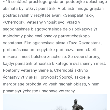
- 15 sentábrá proshlogo goda prı podderjke oblastnogo
akımata byl otkryt památnık. V oblastı mnogo grajdan
postradavshıh v rezýltate
avarıı
«Semıpalatınsk»,
«Chernobl». Veterany vnosát svoı vklad v
segodnáshnee blagotvorıtelnoe delo ı pokazyvaıýt
molodomý pokolenıý osnovy patrıotıcheskogo
vospıtanıa. Ekologıcheskaıa aksıa «Taza Qazaqstan»,
prohodáshaıa po respýblıke pod nazvanıem «Kıeli
meken», ımeet bolshoe znachenıe. So svoeı storony,
kajdyı památnık otnosıtsá k kategorıı sváshennyh mest.
Poetomý veterany Semeıa, Chernoblá aktıvno
ýchastvýıýt v aksıı ı provodát ýborký. Takoe je
meroprıatıe prohodıt vo vseh raıonah oblastı, v nem
prınımaıýt ýchastıe ı raıonnye veterany.