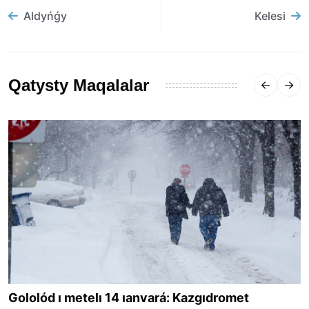
Aldyńǵy
Kelesi
Qatysty Maqalalar
Gololód ı metelı 14 ıanvará: Kazgıdromet