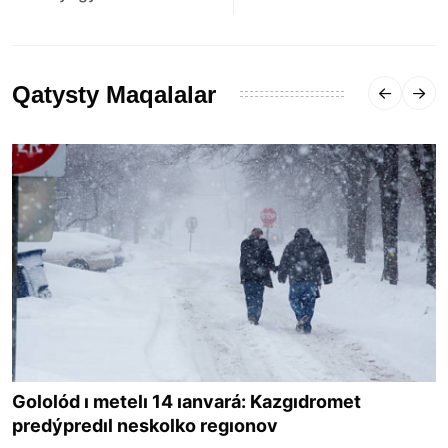
Qatysty Maqalalar
Gololód ı metelı 14 ıanvará: Kazgıdromet
predýpredıl neskolko regıonov