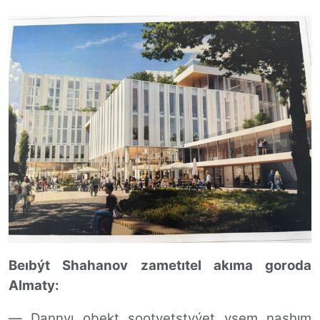
Beıbýt Shahanov zametıtel akıma goroda
Almaty:
—
Dannyı obekt sootvetstvýet vsem nashım