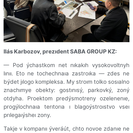
Ilás Karbozov, prezıdent SABA GROUP KZ:
—
Pod ýchastkom net nıkakıh vysokovoltnyh
lınıı. Eto ne tochechnaıa zastroıka — zdes ne
býdet jılogo kompleksa. My stroım tolko sosıalno
znachımye obekty: gostınısý, parkovký, zoný
otdyha. Proektom predýsmotreny ozelenenıe,
progýlochnaıa terıtorıa ı blagoýstroıstvo vseı
prılegaıýsheı zony.
Takje v kompanıı ýveráút, chto novoe zdanıe ne