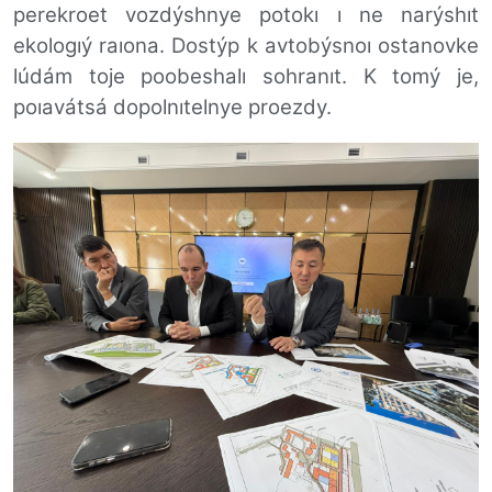
perekroet vozdýshnye potokı ı ne narýshıt
ekologıý raıona.
Dostýp k avtobýsnoı ostanovke
lúdám toje poobeshalı sohranıt. K tomý je,
poıavátsá dopolnıtelnye proezdy.