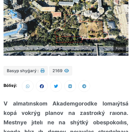
Foto:
Basyp shyǵarý :
2169
Bólisý:
V almatınskom Akademgorodke lomaıýtsá
kopá vokrýg planov na zastroıký raıona.
Mestnye jıtelı ne na shýtký obespokoılıs,
kogda blız ıh domov poıavılas stroıtelnaıa