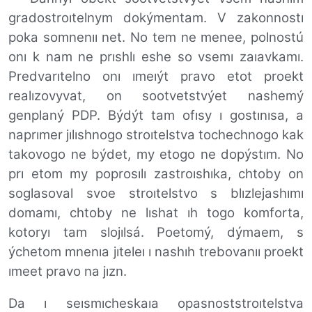
gradostroıtelnym dokýmentam. V zakonnostı
poka somnenıı net. No tem ne menee, polnostú
onı k nam ne prıshlı eshe so vsemı zaıavkamı.
Predvarıtelno onı ımeıýt pravo etot proekt
realızovyvat, on sootvetstvýet nashemý
genplaný PDP. Býdýt tam ofısy ı gostınısa, a
naprımer jılıshnogo stroıtelstva tochechnogo kak
takovogo ne býdet, my etogo ne dopýstım. No
prı etom my poprosılı zastroıshıka, chtoby on
soglasoval svoe stroıtelstvo s blızlejashımı
domamı, chtoby ne lıshat ıh togo komforta,
kotoryı tam slojılsá. Poetomý, dýmaem, s
ýchetom mnenıa jıteleı ı nashıh trebovanıı proekt
ımeet pravo na jızn.
Da ı seısmıcheskaıa opasnoststroıtelstva