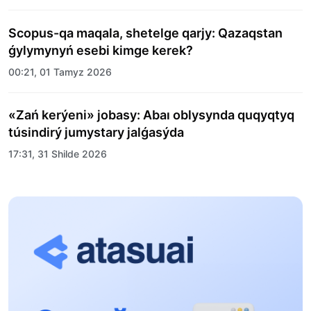
Scopus-qa maqala, shetelge qarjy: Qazaqstan
ǵylymynyń esebi kimge kerek?
00:21, 01 Tamyz 2026
«Zań kerýeni» jobasy: Abaı oblysynda quqyqtyq
túsindirý jumystary jalǵasýda
17:31, 31 Shilde 2026
Halyqaralyq «Formýla-1 H2O» jarysyn Qonaev
qalasynda ótkizý josparlanýda
13:13, 30 Shilde 2026
Asqat Asylbekov: Kúshti bılikke kúshti tulǵalar
kerek!