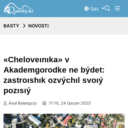
Qaz
BASTY
NOVOSTI
«Cheloveınıka» v
Akademgorodke ne býdet:
zastroıshık ozvýchıl svoıý
pozısıý
Ásel Bolatqyzy
11:10, 24 Qazan 2025