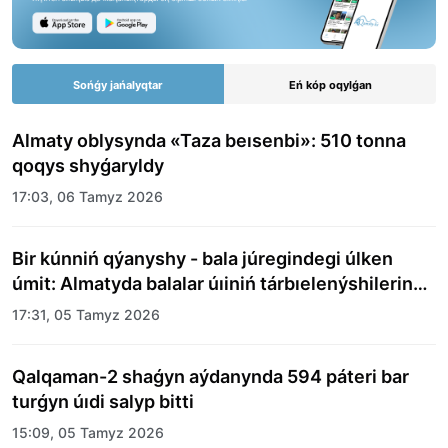
Sońǵy jańalyqtar
Eń kóp oqylǵan
Almaty oblysynda «Taza beısenbi»: 510 tonna
qoqys shyǵaryldy
17:03, 06 Tamyz 2026
Bir kúnniń qýanyshy - bala júregindegi úlken
úmit: Almatyda balalar úıiniń tárbıelenýshilerine
merekelik kún uıymdastyryldy
17:31, 05 Tamyz 2026
Qalqaman-2 shaǵyn aýdanynda 594 páteri bar
turǵyn úıdi salyp bitti
15:09, 05 Tamyz 2026