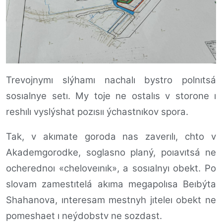
Trevojnymı slýhamı nachalı bystro polnıtsá
sosıalnye setı. My toje ne ostalıs v storone ı
reshılı vyslýshat pozısıı ýchastnıkov spora.
Tak, v akımate goroda nas zaverılı, chto v
Akademgorodke, soglasno planý, poıavıtsá ne
ocherednoı «cheloveınık», a sosıalnyı obekt. Po
slovam zamestıtelá akıma megapolısa Beıbýta
Shahanova, ınteresam mestnyh jıteleı obekt ne
pomeshaet ı neýdobstv ne sozdast.