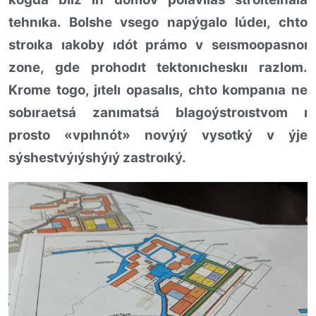
tehnıka. Bolshe vsego napýgalo lúdeı, chto
stroıka ıakoby ıdót prámo v seısmoopasnoı
zone, gde prohodıt tektonıcheskıı razlom.
Krome togo, jıtelı opasalıs, chto kompanıa ne
sobıraetsá zanımatsá blagoýstroıstvom ı
prosto «vpıhnót» novýıý vysotký v ýje
sýshestvýıýshýıý zastroıký.