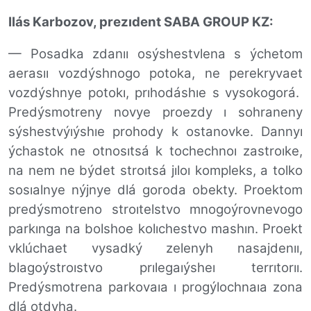
Ilás Karbozov, prezıdent SABA GROUP KZ:
— Posadka zdanıı osýshestvlena s ýchetom
aerasıı vozdýshnogo potoka, ne perekryvaet
vozdýshnye potokı, prıhodáshıe s vysokogorá.
Predýsmotreny novye proezdy ı sohraneny
sýshestvýıýshıe prohody k ostanovke. Dannyı
ýchastok ne otnosıtsá k tochechnoı zastroıke,
na nem ne býdet stroıtsá jıloı kompleks, a tolko
sosıalnye nýjnye dlá goroda obekty. Proektom
predýsmotreno stroıtelstvo mnogoýrovnevogo
parkınga na bolshoe kolıchestvo mashın. Proekt
vklúchaet vysadký zelenyh nasajdenıı,
blagoýstroıstvo prılegaıýsheı terrıtorıı.
Predýsmotrena parkovaıa ı progýlochnaıa zona
dlá otdyha.