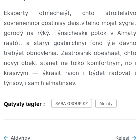
Eksperty otmechaıýt, chto stroıtelstvo
sovremennoı gostınısy deıstvıtelno mojet sygrat
gorodý na rýký. Týrısıcheskıı potok v Almaty
rastót, a staryı gostınıchnyı fond ýje davno
trebýet obnovlenıa. Zastroıshık obeshaet, chto
novyı obekt stanet ne tolko komfortnym, no ı
krasıvym — ýkrasıt raıon ı býdet radovat ı
týrısov, ı samıh almatınsev.
Qatysty tegter :
SABA GROUP KZ
Almaty
Aldyńǵy
Kelesi