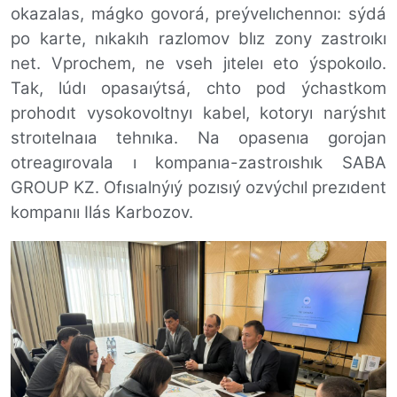
okazalas, mágko govorá, preývelıchennoı: sýdá
po karte, nıkakıh razlomov blız zony zastroıkı
net. Vprochem, ne vseh jıteleı eto ýspokoılo.
Tak, lúdı opasaıýtsá, chto pod ýchastkom
prohodıt vysokovoltnyı kabel, kotoryı narýshıt
stroıtelnaıa tehnıka. Na opasenıa gorojan
otreagırovala ı kompanıa-zastroıshık
SABA
GROUP KZ
. Ofısıalnýıý pozısıý ozvýchıl prezıdent
kompanıı Ilás Karbozov.