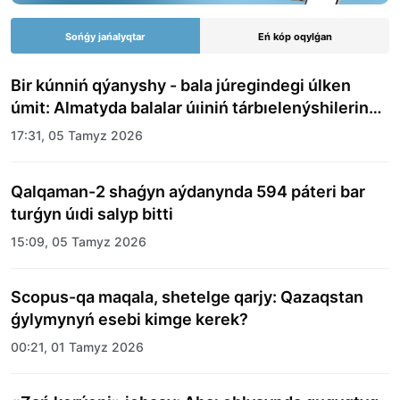
Sońǵy jańalyqtar
Eń kóp oqylǵan
Bir kúnniń qýanyshy - bala júregindegi úlken
úmit: Almatyda balalar úıiniń tárbıelenýshilerine
merekelik kún uıymdastyryldy
17:31, 05 Tamyz 2026
Qalqaman-2 shaǵyn aýdanynda 594 páteri bar
turǵyn úıdi salyp bitti
15:09, 05 Tamyz 2026
Scopus-qa maqala, shetelge qarjy: Qazaqstan
ǵylymynyń esebi kimge kerek?
00:21, 01 Tamyz 2026