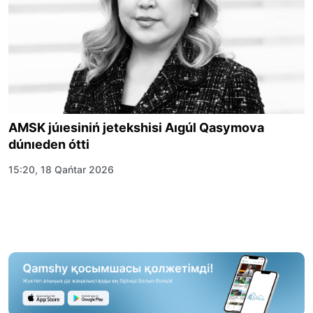
AMSK júıesiniń jetekshisi Aıgúl Qasymova
dúnıeden ótti
15:20, 18 Qańtar 2026