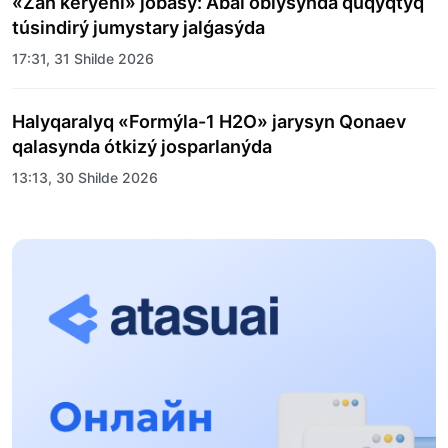
«Zań kerýeni» jobasy: Abaı oblysynda quqyqtyq
túsindirý jumystary jalǵasýda
17:31, 31 Shilde 2026
Halyqaralyq «Formýla-1 H2O» jarysyn Qonaev
qalasynda ótkizý josparlanýda
13:13, 30 Shilde 2026
Asqat Asylbekov: Kúshti bılikke kúshti tulǵalar
kerek!
12:01, 28 Shilde 2026
Abzal Dostıar: Dýman Muhametkárimdi Almaty
túrmesine aýystyrýy múmkin
16:15, 27 Shilde 2026