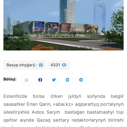
Basyp shyǵarý :
4331
Bólisý:
Esterińizde bolsa ótken jyldyń sońynda belgili
saıasatker Erlan Qarın, «abai.kz» aqparattyq portalynyń
úılestirýshisi Aıdos Sarym bastaǵan bastamashyl top
qańtar aıynda Qazaq saıttary redaktorlarynyń birinshi