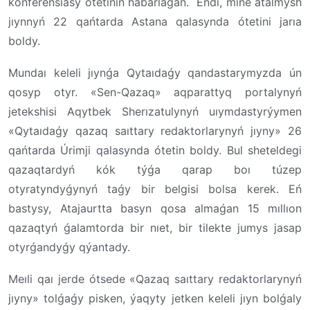
konferensıasy ótetinin habarlaǵan. Endi, mine atalmysh
jıynnyń 22 qańtarda Astana qalasynda ótetini jarıa
boldy.
Mundaı keleli jıynǵa Qytaıdaǵy qandastarymyzda ún
qosyp otyr. «Sen-Qazaq» aqparattyq portalynyń
jetekshisi Aqytbek Sherızatulynyń uıymdastyrýymen
«Qytaıdaǵy qazaq saıttary redaktorlarynyń jıyny» 26
qańtarda Úrimji qalasynda ótetin boldy. Bul sheteldegi
qazaqtardyń kók týǵa qarap boı túzep
otyratyndyǵynyń taǵy bir belgisi bolsa kerek. Eń
bastysy, Atajaurtta basyn qosa almaǵan 15 mıllıon
qazaqtyń ǵalamtorda bir nıet, bir tilekte jumys jasap
otyrǵandyǵy qýantady.
Meıli qaı jerde ótsede «Qazaq saıttary redaktorlarynyń
jıyny» tolǵaǵy pisken, ýaqyty jetken keleli jıyn bolǵaly