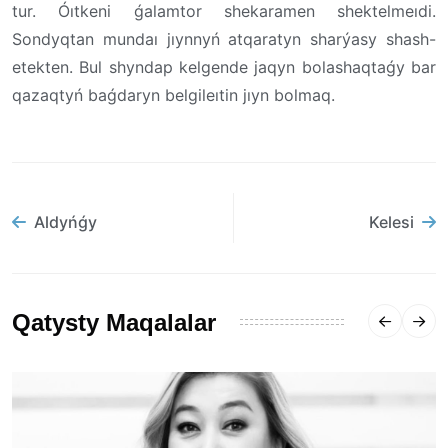
tur. Óıtkeni ǵalamtor shekaramen shektelmeıdi.
Sondyqtan mundaı jıynnyń atqaratyn sharýasy shash-
etekten. Bul shyndap kelgende jaqyn bolashaqtaǵy bar
qazaqtyń baǵdaryn belgileıtin jıyn bolmaq.
Aldyńǵy
Kelesi
Qatysty Maqalalar