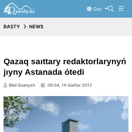
Qaz
BASTY
NEWS
Qazaq saıttary redaktorlarynyń
jıyny Astanada ótedi
Bilal Quanysh
09:04, 14 Qańtar 2013