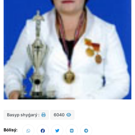
Basyp shyǵarý :
6040
Bólisý: