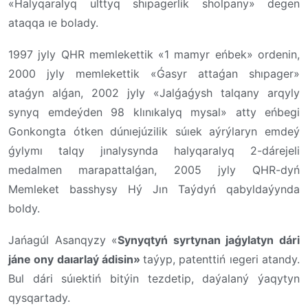
«Halyqaralyq ulttyq shıpagerlik sholpany» degen
ataqqa ıe bolady.
1997 jyly QHR memlekettik «1 mamyr eńbek» ordenin,
2000 jyly memlekettik «Ǵasyr attaǵan shıpager»
ataǵyn alǵan, 2002 jyly «Jalǵaǵysh talqany arqyly
synyq emdeýden 98 klınıkalyq mysal» atty eńbegi
Gonkongta ótken dúnıejúzilik súıek aýrýlaryn emdeý
ǵylymı talqy jınalysynda halyqaralyq 2-dárejeli
medalmen marapattalǵan, 2005 jyly QHR-dyń
Memleket basshysy Hý Jın Taýdyń qabyldaýynda
boldy.
Jańagúl Asanqyzy «
Synyqtyń syrtynan jaǵylatyn dári
jáne ony daıarlaý ádisin»
taýyp, patenttiń ıegeri atandy.
Bul dári súıektiń bitýin tezdetip, daýalaný ýaqytyn
qysqartady.