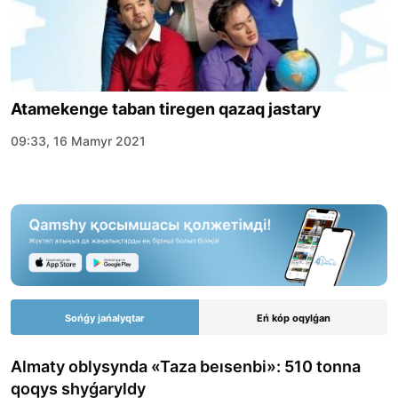
Atamekenge taban tiregen qazaq jastary
09:33, 16 Mamyr 2021
Sońǵy jańalyqtar
Eń kóp oqylǵan
Almaty oblysynda «Taza beısenbi»: 510 tonna
qoqys shyǵaryldy