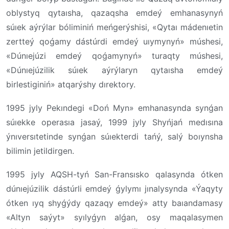
oblystyq qytaısha, qazaqsha emdeý emhanasynyń
súıek aýrýlar bóliminiń meńgerýshisi, «Qytaı mádenıetin
zertteý qoǵamy dástúrdi emdeý uıymynyń» múshesi,
«Dúnıejúzi emdeý qoǵamynyń» turaqty múshesi,
«Dúnıejúzilik súıek aýrýlaryn qytaısha emdeý
birlestiginiń» atqarýshy dırektory.
1995 jyly Pekındegi «Doń Myn» emhanasynda synǵan
súıekke operasıa jasaý, 1999 jyly Shyńjań medısına
ýnıversıtetinde synǵan súıekterdi tańý, salý boıynsha
bilimin jetildirgen.
1995 jyly AQSH-tyń San-Fransısko qalasynda ótken
dúnıejúzilik dástúrli emdeý ǵylymı jınalysynda «Ýaqyty
ótken ıyq shyǵýdy qazaqy emdeý» atty baıandamasy
«Altyn saýyt» syılyǵyn alǵan, osy maqalasymen