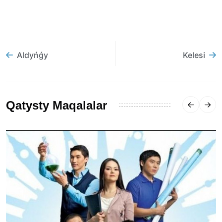
Aldyńǵy
Kelesi
Qatysty Maqalalar