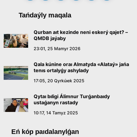
Qazaq tilindegi «qut» konseptisiniń
Tańdaýly maqala
lıngvomádenı sıpaty
09:21, 21 Shilde 2026
Qurban aıt kezinde neni eskerý qajet? –
QMDB jaýaby
Abaıdyń adam tárbıesi týraly kózqarastarynyń
23:01, 25 Mamyr 2026
ózektiligi
Qala kúnine oraı Almatyda «Alataý» jańa
18:59, 20 Shilde 2026
tenıs ortalyǵy ashylady
17:05, 20 Qyrkúıek 2025
Jasandy ıntellekt: adamzattyń kómekshisi me,
álde básekelesi me?
Qytaı bıligi Álimnur Turǵanbaıdy
18:16, 20 Shilde 2026
ustaǵanyn rastady
10:17, 14 Tamyz 2025
Ulttyq arhıvtiń ashylǵanyna 20 jyl: negizgi
jetistikteri men damý baǵyty
Eń kóp paıdalanylǵan