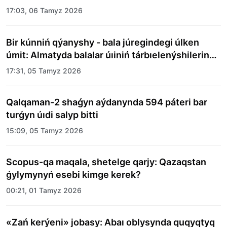
17:03, 06 Tamyz 2026
Bir kúnniń qýanyshy - bala júregindegi úlken
úmit: Almatyda balalar úıiniń tárbıelenýshilerine
merekelik kún uıymdastyryldy
17:31, 05 Tamyz 2026
Qalqaman-2 shaǵyn aýdanynda 594 páteri bar
turǵyn úıdi salyp bitti
15:09, 05 Tamyz 2026
Scopus-qa maqala, shetelge qarjy: Qazaqstan
ǵylymynyń esebi kimge kerek?
00:21, 01 Tamyz 2026
«Zań kerýeni» jobasy: Abaı oblysynda quqyqtyq