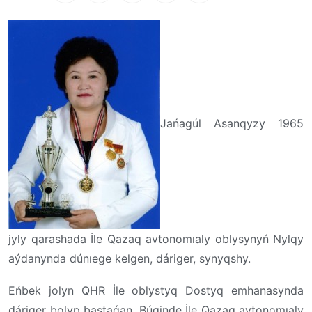
Jańagúl Asanqyzy 1965
jyly qarashada İle Qazaq avtonomıaly oblysynyń Nylqy
aýdanynda dúnıege kelgen, dáriger, synyqshy.
Eńbek jolyn QHR İle oblystyq Dostyq emhanasynda
dáriger bolyp bastaǵan. Búginde İle Qazaq avtonomıaly