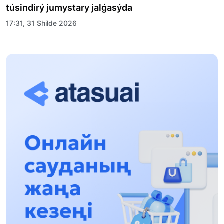
túsindirý jumystary jalǵasýda
17:31, 31 Shilde 2026
Halyqaralyq «Formýla-1 H2O» jarysyn Qonaev
qalasynda ótkizý josparlanýda
13:13, 30 Shilde 2026
Asqat Asylbekov: Kúshti bılikke kúshti tulǵalar
kerek!
12:01, 28 Shilde 2026
Abzal Dostıar: Dýman Muhametkárimdi Almaty
túrmesine aýystyrýy múmkin
16:15, 27 Shilde 2026