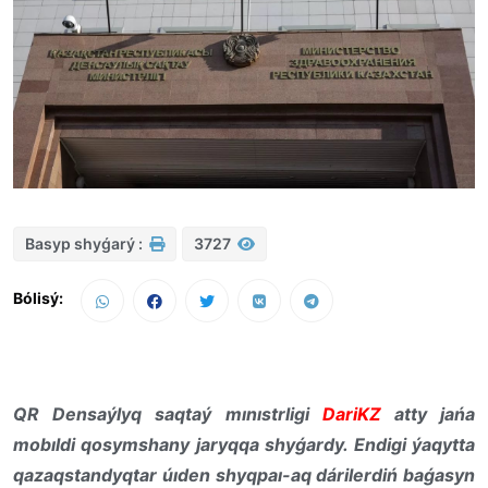
Basyp shyǵarý :
3727
Bólisý:
QR Densaýlyq saqtaý mınıstrligi
DariKZ
atty jańa
mobıldi qosymshany jaryqqa shyǵardy. Endigi ýaqytta
qazaqstandyqtar úıden shyqpaı-aq dárilerdiń baǵasyn