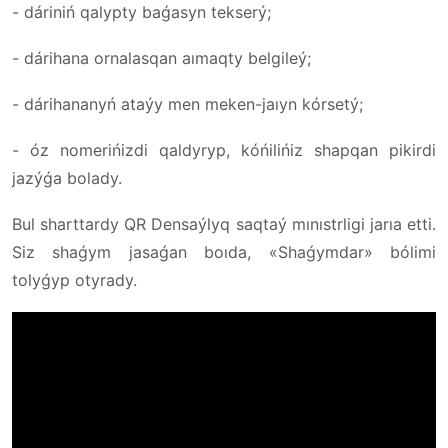
- dáriniń qalypty baǵasyn tekserý;
- dárihana ornalasqan aımaqty belgileý;
- dárihananyń ataýy men meken-jaıyn kórsetý;
- óz nomerińizdi qaldyryp, kóńilińiz shapqan pikirdi
jazýǵa bolady.
Bul sharttardy QR Densaýlyq saqtaý mınıstrligi jarıa etti.
Siz shaǵym jasaǵan boıda, «Shaǵymdar» bólimi
tolyǵyp otyrady.