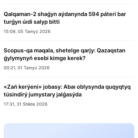
Qalqaman-2 shaǵyn aýdanynda 594 páteri bar
turǵyn úıdi salyp bitti
15:09, 05 Tamyz 2026
Scopus-qa maqala, shetelge qarjy: Qazaqstan
ǵylymynyń esebi kimge kerek?
00:21, 01 Tamyz 2026
«Zań kerýeni» jobasy: Abaı oblysynda quqyqtyq
túsindirý jumystary jalǵasýda
17:31, 31 Shilde 2026
Halyqaralyq «Formýla-1 H2O» jarysyn Qonaev
qalasynda ótkizý josparlanýda