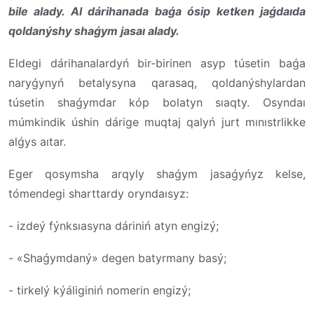
bile alady. Al dárihanada baǵa ósip ketken jaǵdaıda
qoldanýshy shaǵym jasaı alady.
Eldegi dárihanalardyń bir-birinen asyp túsetin baǵa
naryǵynyń betalysyna qarasaq, qoldanýshylardan
túsetin shaǵymdar kóp bolatyn sıaqty. Osyndaı
múmkindik úshin dárige muqtaj qalyń jurt mınıstrlikke
alǵys aıtar.
Eger qosymsha arqyly shaǵym jasaǵyńyz kelse,
tómendegi sharttardy oryndaısyz:
- izdeý fýnksıasyna dáriniń atyn engizý;
- «Shaǵymdaný» degen batyrmany basý;
- tirkelý kýáliginiń nomerin engizý;