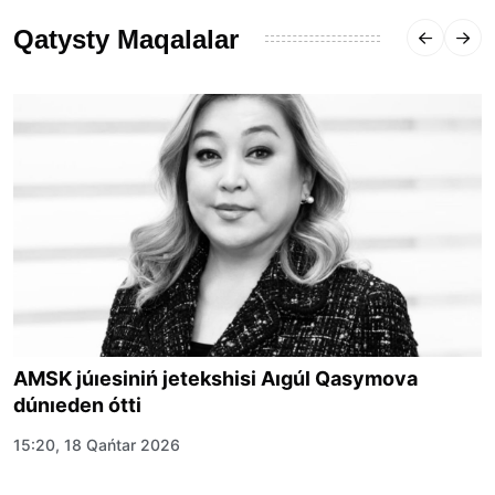
Qatysty Maqalalar
AMSK júıesiniń jetekshisi Aıgúl Qasymova
dúnıeden ótti
15:20, 18 Qańtar 2026