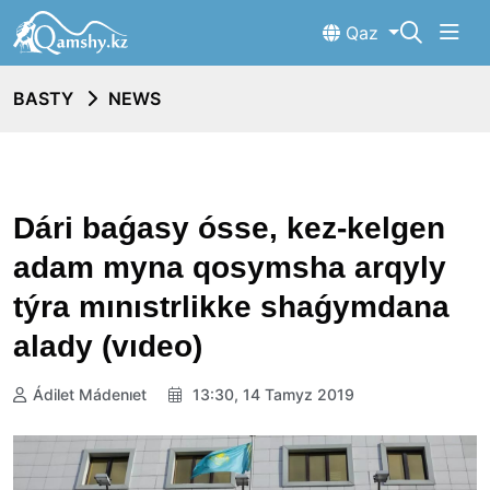
Qaz
BASTY
NEWS
Dári baǵasy ósse, kez-kelgen
adam myna qosymsha arqyly
týra mınıstrlikke shaǵymdana
alady (vıdeo)
Ádilet Mádenıet
13:30, 14 Tamyz 2019