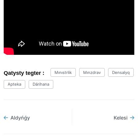
Qatysty tegter :
Mınıstrlik
Mınzdrav
Densalyq
Apteka
Dárihana
Aldyńǵy
Kelesi