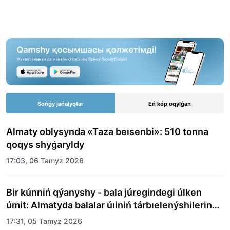
Sońǵy jańalyqtar
Eń kóp oqylǵan
Almaty oblysynda «Taza beısenbi»: 510 tonna
qoqys shyǵaryldy
17:03, 06 Tamyz 2026
Bir kúnniń qýanyshy - bala júregindegi úlken
úmit: Almatyda balalar úıiniń tárbıelenýshilerine
merekelik kún uıymdastyryldy
17:31, 05 Tamyz 2026