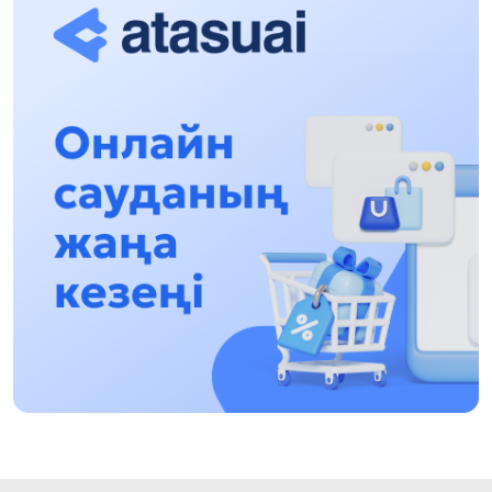
13:13, 30 Shilde 2026
Asqat Asylbekov: Kúshti bılikke kúshti tulǵalar
kerek!
12:01, 28 Shilde 2026
Abzal Dostıar: Dýman Muhametkárimdi Almaty
túrmesine aýystyrýy múmkin
16:15, 27 Shilde 2026
Óskenbaı Qulataıuly: Rýhanıatqa qyzmet etken
qalamger
17:46, 26 Shilde 2026
Eńbek adamyna kórsetilgen qurmet: Almaty