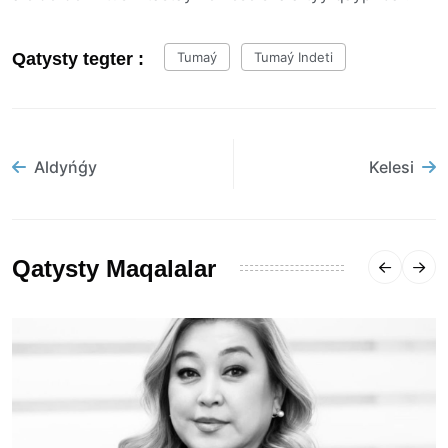
Qatysty tegter :
Tumaý
Tumaý Indeti
Aldyńǵy
Kelesi
Qatysty Maqalalar