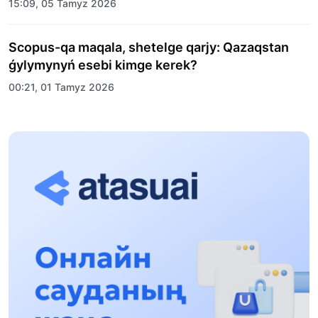
15:09, 05 Tamyz 2026
Scopus-qa maqala, shetelge qarjy: Qazaqstan
ǵylymynyń esebi kimge kerek?
00:21, 01 Tamyz 2026
«Zań kerýeni» jobasy: Abaı oblysynda quqyqtyq
túsindirý jumystary jalǵasýda
17:31, 31 Shilde 2026
Halyqaralyq «Formýla-1 H2O» jarysyn Qonaev
qalasynda ótkizý josparlanýda
13:13, 30 Shilde 2026
Asqat Asylbekov: Kúshti bılikke kúshti tulǵalar
kerek!