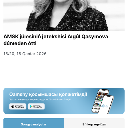
AMSK júıesiniń jetekshisi Aıgúl Qasymova
dúnıeden ótti
15:20, 18 Qańtar 2026
Sońǵy jańalyqtar
Eń kóp oqylǵan