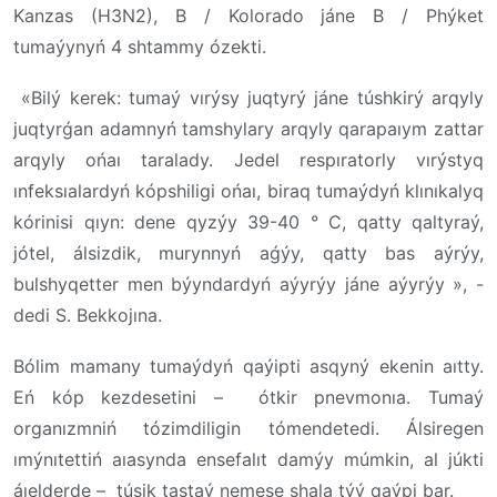
Kanzas (H3N2), B / Kolorado jáne B / Phýket
tumaýynyń 4 shtammy ózekti.
«Bilý kerek: tumaý vırýsy juqtyrý jáne túshkirý arqyly
juqtyrǵan adamnyń tamshylary arqyly qarapaıym zattar
arqyly ońaı taralady. Jedel respıratorly vırýstyq
ınfeksıalardyń kópshiligi ońaı, biraq tumaýdyń klınıkalyq
kórinisi qıyn: dene qyzýy 39-40 ° C, qatty qaltyraý,
jótel, álsizdik, murynnyń aǵýy, qatty bas aýrýy,
bulshyqetter men býyndardyń aýyrýy jáne aýyrýy », -
dedi S. Bekkojına.
Bólim mamany tumaýdyń qaýipti asqyný ekenin aıtty.
Eń kóp kezdesetini – ótkir pnevmonıa. Tumaý
organızmniń tózimdiligin tómendetedi. Álsiregen
ımýnıtettiń aıasynda ensefalıt damýy múmkin, al júkti
áıelderde – túsik tastaý nemese shala týý qaýpi bar.