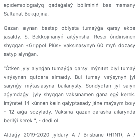
epıdemıologıalyq qadaǵalaý bóliminiń bas mamany
Saltanat Bekqojına.
Qazan aıynan bastap oblysta tumaýǵa qarsy ekpe
jasaldy. S. Bekkojınanyń aıtýynsha, Reseı óndirisinen
shyqqan «Grıppol Plús» vaksınasynyń 60 myń dozasy
satyp alynǵan.
"Ótken jyly alynǵan tumaýǵa qarsy ımýnıtet bıyl tumaý
vırýsynan qutqara almaıdy. Bul tumaý vırýsynyń jyl
saıynǵy mýtasıasyna baılanysty. Sondyqtan jyl saıyn
aǵymdaǵy jyly shyqqan vaksınamen ǵana egý kerek.
Imýnıtet 14 kúnnen keıin qalyptasady jáne maýsym boıy
- 12 aıǵa sozylady. Vaksına qazan-qarasha aılarynda
berilýi kerek ", - dedi ol.
Aldaǵy 2019-2020 jyldary A / Brisbane (H1N1), A /