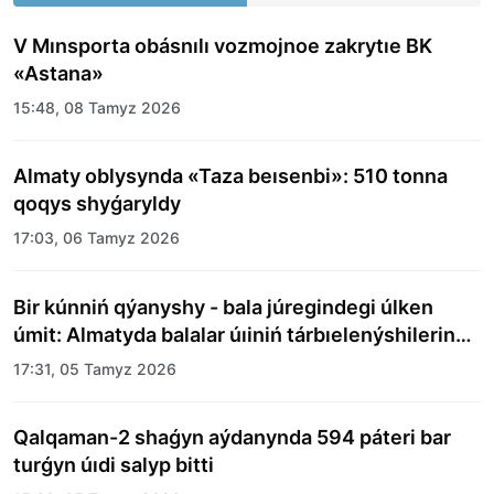
V Mınsporta obásnılı vozmojnoe zakrytıe BK
«Astana»
15:48, 08 Tamyz 2026
Almaty oblysynda «Taza beısenbi»: 510 tonna
qoqys shyǵaryldy
17:03, 06 Tamyz 2026
Bir kúnniń qýanyshy - bala júregindegi úlken
úmit: Almatyda balalar úıiniń tárbıelenýshilerine
merekelik kún uıymdastyryldy
17:31, 05 Tamyz 2026
Qalqaman-2 shaǵyn aýdanynda 594 páteri bar
turǵyn úıdi salyp bitti