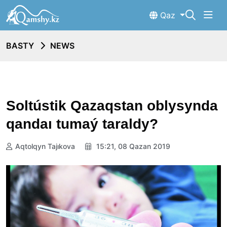
Qaz
BASTY
NEWS
Soltústik Qazaqstan oblysynda
qandaı tumaý taraldy?
Aqtolqyn Tajıkova
15:21, 08 Qazan 2019