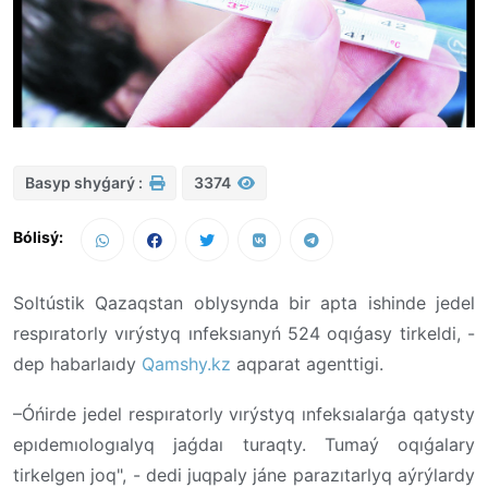
Basyp shyǵarý :
3374
Bólisý:
Soltústik Qazaqstan oblysynda bir apta ishinde jedel
respıratorly vırýstyq ınfeksıanyń 524 oqıǵasy tirkeldi, -
dep habarlaıdy
Qamshy.kz
aqparat agenttigi.
–Óńirde jedel respıratorly vırýstyq ınfeksıalarǵa qatysty
epıdemıologıalyq jaǵdaı turaqty. Tumaý oqıǵalary
tirkelgen joq", - dedi juqpaly jáne parazıtarlyq aýrýlardy