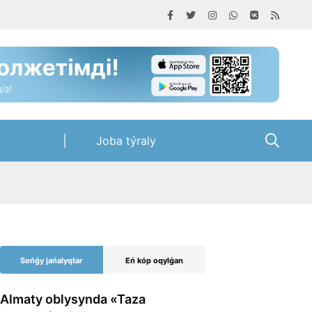
Joba týraly
Sońǵy jańalyqtar
Eń kóp oqylǵan
Almaty oblysynda «Taza