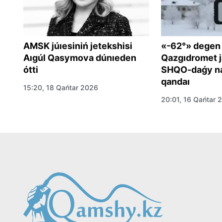
AMSK júıesiniń jetekshisi
«-62°» degen
Aıgúl Qasymova dúnıeden
Qazgıdromet j
ótti
SHQO-daǵy na
qandaı
15:20, 18 Qańtar 2026
om
20:01, 16 Qańtar 
a