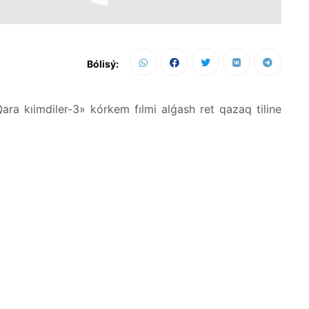
Bólisý:
ara kıimdiler-3» kórkem fılmi alǵash ret qazaq tiline