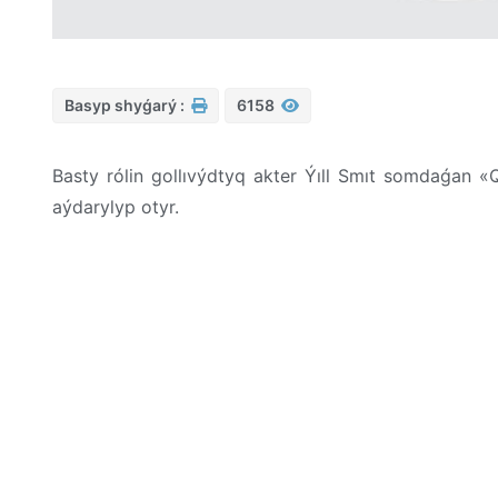
Basyp shyǵarý :
6158
Basty rólin gollıvýdtyq akter Ýıll Smıt somdaǵan «Q
aýdarylyp otyr.