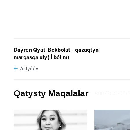
Dáýren Qýat: Bekbolat – qazaqtyń
marqasqa uly(İİ bólim)
Aldyńǵy
Qatysty Maqalalar