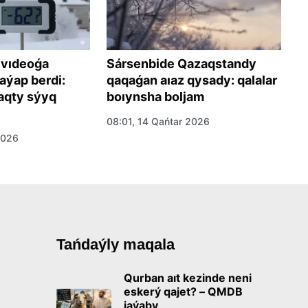
 vıdeoǵa
Sársenbide Qazaqstandy
1
aýap berdi:
qaqaǵan aıaz qysady: qalalar
b
qty sýyq
boıynsha boljam
ó
08:01, 14 Qańtar 2026
06
2026
Tańdaýly maqala
Qurban aıt kezinde neni
eskerý qajet? – QMDB
jaýaby