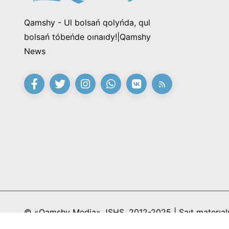
Qamshy - Ul bolsań qolyńda, qul
bolsań tóbeńde oınaıdy!|Qamshy
News
© «Qamshy Media» JSHS, 2012-2025 | Saıt materıaly
redaksıa kelisimi kerek jáne gıpersilteme jasaý minde