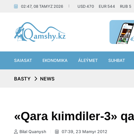
02:47, 08 TAMYZ 2026
USD
470
EUR
544
RUB
5
SAIASAT
EKONOMIKA
ÁLEÝMET
SUHBAT
BASTY
NEWS
«Qara kıimdiler-3» qa
Bilal Quanysh
07:39, 23 Mamyr 2012