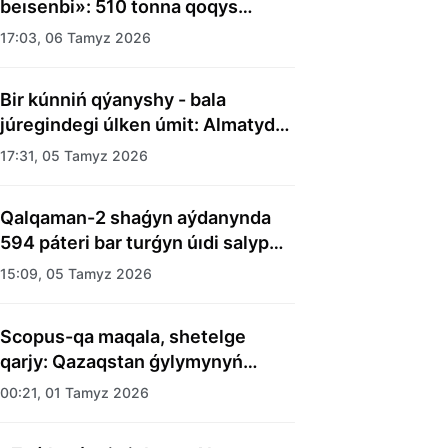
beısenbi»: 510 tonna qoqys
shyǵaryldy
17:03, 06 Tamyz 2026
Bir kúnniń qýanyshy - bala
júregindegi úlken úmit: Almatyda
balalar úıiniń tárbıelenýshilerine
17:31, 05 Tamyz 2026
merekelik kún uıymdastyryldy
Qalqaman-2 shaǵyn aýdanynda
594 páteri bar turǵyn úıdi salyp
bitti
15:09, 05 Tamyz 2026
Scopus-qa maqala, shetelge
qarjy: Qazaqstan ǵylymynyń
esebi kimge kerek?
00:21, 01 Tamyz 2026