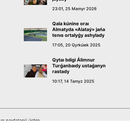
23:01, 25 Mamyr 2026
Qala kúnine oraı
Almatyda «Alataý» jańa
tenıs ortalyǵy ashylady
17:05, 20 Qyrkúıek 2025
Qytaı bıligi Álimnur
Turǵanbaıdy ustaǵanyn
rastady
10:17, 14 Tamyz 2025
n paıdalaný úshin
tti