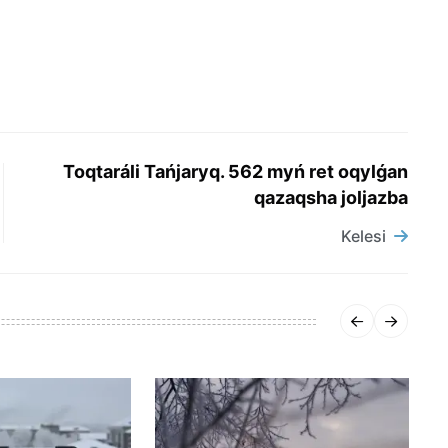
Toqtaráli Tańjaryq. 562 myń ret oqylǵan
qazaqsha joljazba
Kelesi