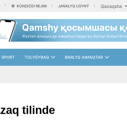
Qazaqsha
KÚNDIZGI REJIM
JAŃALYQ USYNÝ
SPORT
TOLYǴYRAQ
BARLYQ AIMAQTAR
zaq tilinde