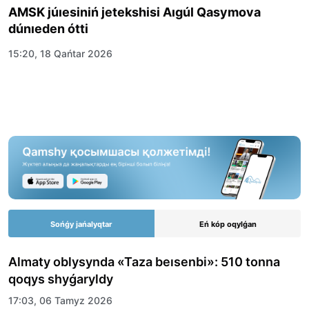
AMSK júıesiniń jetekshisi Aıgúl Qasymova
dúnıeden ótti
15:20, 18 Qańtar 2026
Sońǵy jańalyqtar
Eń kóp oqylǵan
Almaty oblysynda «Taza beısenbi»: 510 tonna
qoqys shyǵaryldy
17:03, 06 Tamyz 2026