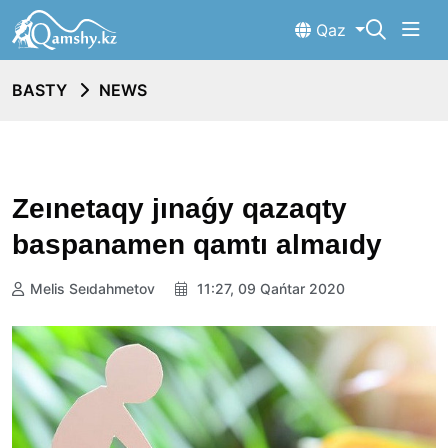
Qaz
BASTY
NEWS
Zeınetaqy jınaǵy qazaqty
baspanamen qamtı almaıdy
Melis Seıdahmetov
11:27, 09 Qańtar 2020