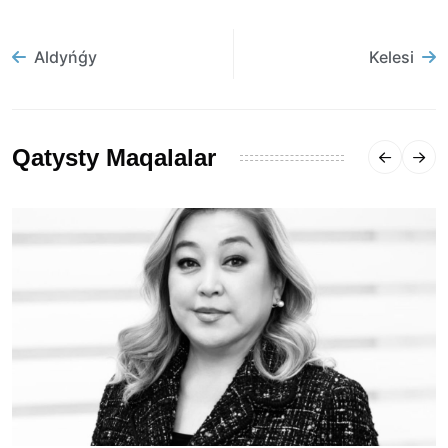
Aldyńǵy
Kelesi
Qatysty Maqalalar