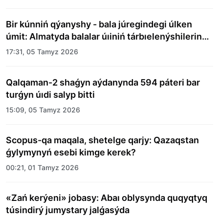
Bir kúnniń qýanyshy - bala júregindegi úlken
úmit: Almatyda balalar úıiniń tárbıelenýshilerine
merekelik kún uıymdastyryldy
17:31, 05 Tamyz 2026
Qalqaman-2 shaǵyn aýdanynda 594 páteri bar
turǵyn úıdi salyp bitti
15:09, 05 Tamyz 2026
Scopus-qa maqala, shetelge qarjy: Qazaqstan
ǵylymynyń esebi kimge kerek?
00:21, 01 Tamyz 2026
«Zań kerýeni» jobasy: Abaı oblysynda quqyqtyq
túsindirý jumystary jalǵasýda