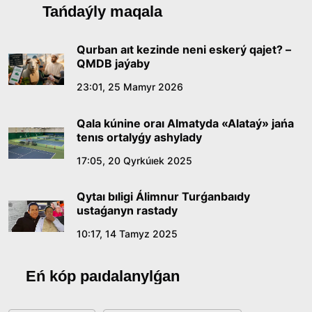
Qazaq tilindegi «qut» konseptisiniń
Tańdaýly maqala
lıngvomádenı sıpaty
09:21, 21 Shilde 2026
Qurban aıt kezinde neni eskerý qajet? –
QMDB jaýaby
Abaıdyń adam tárbıesi týraly kózqarastarynyń
23:01, 25 Mamyr 2026
ózektiligi
Qala kúnine oraı Almatyda «Alataý» jańa
18:59, 20 Shilde 2026
tenıs ortalyǵy ashylady
17:05, 20 Qyrkúıek 2025
Jasandy ıntellekt: adamzattyń kómekshisi me,
álde básekelesi me?
Qytaı bıligi Álimnur Turǵanbaıdy
18:16, 20 Shilde 2026
ustaǵanyn rastady
10:17, 14 Tamyz 2025
Ulttyq arhıvtiń ashylǵanyna 20 jyl: negizgi
jetistikteri men damý baǵyty
Eń kóp paıdalanylǵan
17:09, 20 Shilde 2026