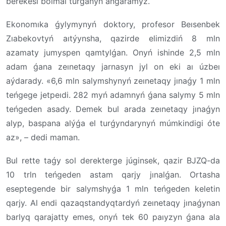
berekesi bolmaı turǵanyn ańǵaramyz.
Ekonomıka ǵylymynyń doktory, profesor Beısenbek
Zıabekovtyń aıtýynsha, qazirde elimizdiń 8 mln
azamaty jumyspen qamtylǵan. Onyń ishinde 2,5 mln
adam ǵana zeınetaqy jarnasyn jyl on eki aı úzbeı
aýdarady. «6,6 mln salymshynyń zeınetaqy jınaǵy 1 mln
teńgege jetpeıdi. 282 myń adamnyń ǵana salymy 5 mln
teńgeden asady. Demek bul arada zeınetaqy jınaǵyn
alyp, baspana alýǵa el turǵyndarynyń múmkindigi óte
az», – dedi maman.
Bul rette taǵy sol derekterge júginsek, qazir BJZQ-da
10 trln teńgeden astam qarjy jınalǵan. Ortasha
eseptegende bir salymshyǵa 1 mln teńgeden keletin
qarjy. Al endi qazaqstandyqtardyń zeınetaqy jınaǵynan
barlyq qarajatty emes, onyń tek 60 paıyzyn ǵana ala