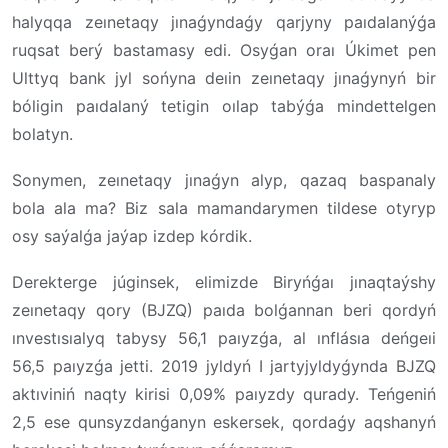
halyqqa zeınetaqy jınaǵyndaǵy qarjyny paıdalanýǵa
ruqsat berý bastamasy edi. Osyǵan oraı Úkimet pen
Ulttyq bank jyl sońyna deıin zeınetaqy jınaǵynyń bir
bóligin paıdalaný tetigin oılap tabýǵa mindettelgen
bolatyn.
Sonymen, zeınetaqy jınaǵyn alyp, qazaq baspanaly
bola ala ma? Biz sala mamandarymen tildese otyryp
osy saýalǵa jaýap izdep kórdik.
Derekterge júginsek, elimizde Biryńǵaı jınaqtaýshy
zeınetaqy qory (BJZQ) paıda bolǵannan beri qordyń
ınvestısıalyq tabysy 56,1 paıyzǵa, al ınflásıa deńgeıi
56,5 paıyzǵa jetti. 2019 jyldyń I jartyjyldyǵynda BJZQ
aktıviniń naqty kirisi 0,09% paıyzdy qurady. Teńgeniń
2,5 ese qunsyzdanǵanyn eskersek, qordaǵy aqshanyń