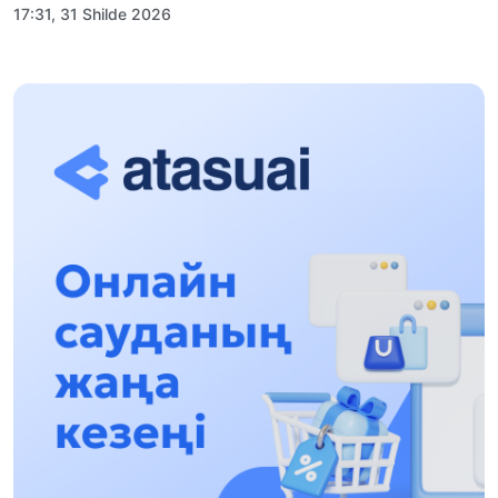
17:31, 31 Shilde 2026
Halyqaralyq «Formýla-1 H2O» jarysyn Qonaev
qalasynda ótkizý josparlanýda
13:13, 30 Shilde 2026
Asqat Asylbekov: Kúshti bılikke kúshti tulǵalar
kerek!
12:01, 28 Shilde 2026
Abzal Dostıar: Dýman Muhametkárimdi Almaty
túrmesine aýystyrýy múmkin
16:15, 27 Shilde 2026
Óskenbaı Qulataıuly: Rýhanıatqa qyzmet etken