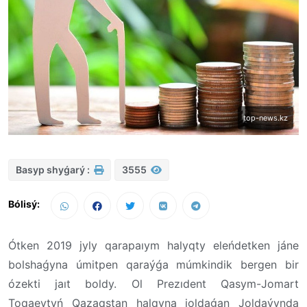
top-news.kz
Basyp shyǵarý :
3555
Bólisý:
Ótken 2019 jyly qarapaıym halyqty eleńdetken jáne
bolshaǵyna úmitpen qaraýǵa múmkindik bergen bir
ózekti jaıt boldy. Ol Prezıdent Qasym-Jomart
Toqaevtyń Qazaqstan halqyna joldaǵan Joldaýynda