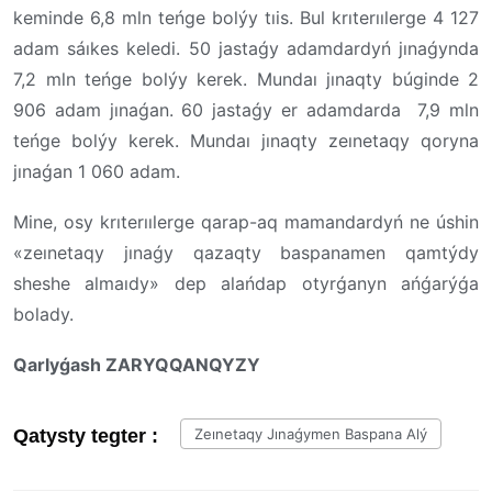
keminde 6,8 mln teńge bolýy tıis. Bul krıterıılerge 4 127
adam sáıkes keledi. 50 jastaǵy adamdardyń jınaǵynda
7,2 mln teńge bolýy kerek. Mundaı jınaqty búginde 2
906 adam jınaǵan. 60 jastaǵy er adamdarda 7,9 mln
teńge bolýy kerek. Mundaı jınaqty zeınetaqy qoryna
jınaǵan 1 060 adam.
Mine, osy krıterıılerge qarap-aq mamandardyń ne úshin
«zeınetaqy jınaǵy qazaqty baspanamen qamtýdy
sheshe almaıdy» dep alańdap otyrǵanyn ańǵarýǵa
bolady.
Qarlyǵash ZARYQQANQYZY
Qatysty tegter :
Zeınetaqy Jınaǵymen Baspana Alý