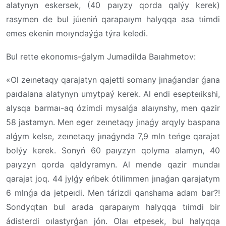
alatynyn eskersek, (40 paıyzy qorda qalýy kerek)
rasymen de bul júıeniń qarapaıym halyqqa asa tıimdi
emes ekenin moıyndaýǵa týra keledi.
Bul rette ekonomıs-ǵalym Jumadilda Baıahmetov:
«Ol zeınetaqy qarajatyn qajetti somany jınaǵandar ǵana
paıdalana alatynyn umytpaý kerek. Al endi esepteıikshi,
alysqa barmaı-aq ózimdi mysalǵa alaıynshy, men qazir
58 jastamyn. Men eger zeınetaqy jınaǵy arqyly baspana
alǵym kelse, zeınetaqy jınaǵynda 7,9 mln teńge qarajat
bolýy kerek. Sonyń 60 paıyzyn qolyma alamyn, 40
paıyzyn qorda qaldyramyn. Al mende qazir mundaı
qarajat joq. 44 jylǵy eńbek ótilimmen jınaǵan qarajatym
6 mlnǵa da jetpeıdi. Men tárizdi qanshama adam bar?!
Sondyqtan bul arada qarapaıym halyqqa tıimdi bir
ádisterdi oılastyrǵan jón. Olaı etpesek, bul halyqqa