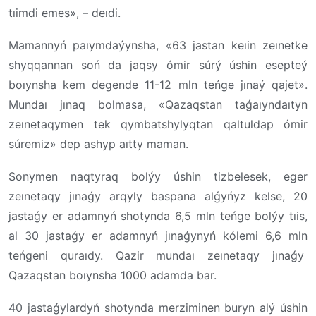
tıimdi emes», – deıdi.
Mamannyń paıymdaýynsha, «63 jastan keıin zeınetke
shyqqannan soń da jaqsy ómir súrý úshin esepteý
boıynsha kem degende 11-12 mln teńge jınaý qajet».
Mundaı jınaq bolmasa, «Qazaqstan taǵaıyndaıtyn
zeınetaqymen tek qymbatshylyqtan qaltuldap ómir
súremiz» dep ashyp aıtty maman.
Sonymen naqtyraq bolýy úshin tizbelesek, eger
zeınetaqy jınaǵy arqyly baspana alǵyńyz kelse, 20
jastaǵy er adamnyń shotynda 6,5 mln teńge bolýy tıis,
al 30 jastaǵy er adamnyń jınaǵynyń kólemi 6,6 mln
teńgeni quraıdy. Qazir mundaı zeınetaqy jınaǵy
Qazaqstan boıynsha 1000 adamda bar.
40 jastaǵylardyń shotynda merziminen buryn alý úshin