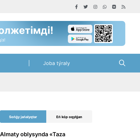
Joba týraly
Sońǵy jańalyqtar
Eń kóp oqylǵan
Almaty oblysynda «Taza