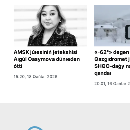
AMSK júıesiniń jetekshisi
«-62°» degen
Aıgúl Qasymova dúnıeden
Qazgıdromet j
ótti
SHQO-daǵy na
qandaı
15:20, 18 Qańtar 2026
om
20:01, 16 Qańtar 
a