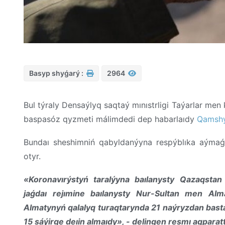
Basyp shyǵarý :
2964
Bul týraly Densaýlyq saqtaý mınıstrligi Taýarlar men
baspasóz qyzmeti málimdedi dep habarlaıdy
Qamshy
Bundaı sheshimniń qabyldanýyna respýblıka aýmaǵy
otyr.
«Koronavırýstyń taralýyna baılanysty Qazaqsta
jaǵdaı rejımine baılanysty Nur-Sultan men Alma
Almatynyń qalalyq turaqtarynda 21 naýryzdan basta
15 sáýirge deıin almaıdy», - delingen resmı aqparat