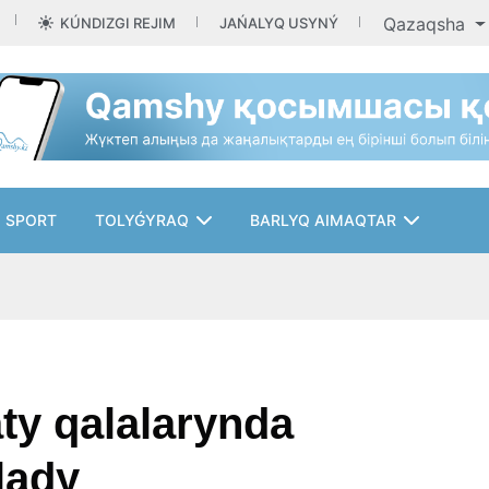
Qazaqsha
KÚNDIZGI REJIM
JAŃALYQ USYNÝ
SPORT
TOLYǴYRAQ
BARLYQ AIMAQTAR
ty qalalarynda
lady