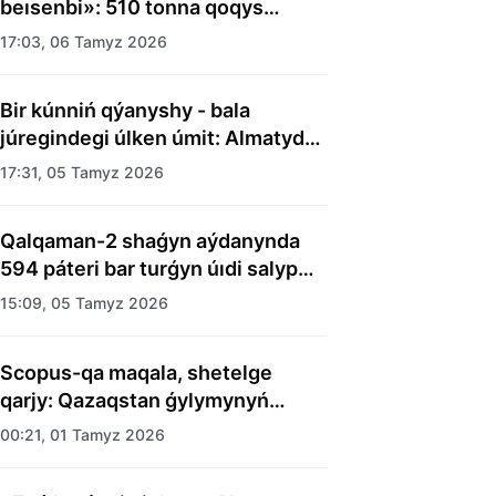
beısenbi»: 510 tonna qoqys
shyǵaryldy
17:03, 06 Tamyz 2026
Bir kúnniń qýanyshy - bala
júregindegi úlken úmit: Almatyda
balalar úıiniń tárbıelenýshilerine
17:31, 05 Tamyz 2026
merekelik kún uıymdastyryldy
Qalqaman-2 shaǵyn aýdanynda
594 páteri bar turǵyn úıdi salyp
bitti
15:09, 05 Tamyz 2026
Scopus-qa maqala, shetelge
qarjy: Qazaqstan ǵylymynyń
esebi kimge kerek?
00:21, 01 Tamyz 2026