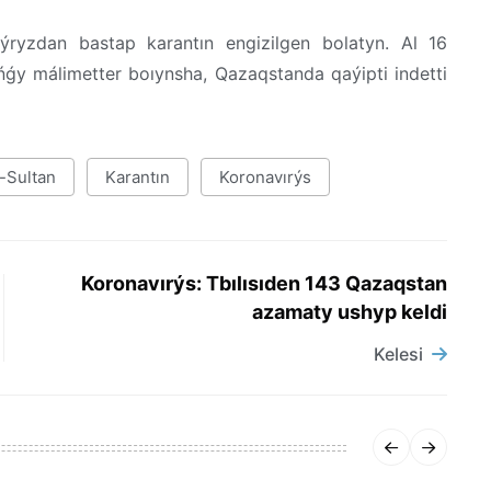
ýryzdan bastap karantın engizilgen bolatyn. Al 16
ńǵy málimetter boıynsha, Qazaqstanda qaýipti indetti
-Sultan
Karantın
Koronavırýs
Koronavırýs: Tbılısıden 143 Qazaqstan
azamaty ushyp keldi
Kelesi