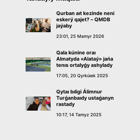
Qurban aıt kezinde neni
eskerý qajet? – QMDB
jaýaby
23:01, 25 Mamyr 2026
Qala kúnine oraı
Almatyda «Alataý» jańa
tenıs ortalyǵy ashylady
17:05, 20 Qyrkúıek 2025
Qytaı bıligi Álimnur
Turǵanbaıdy ustaǵanyn
rastady
10:17, 14 Tamyz 2025