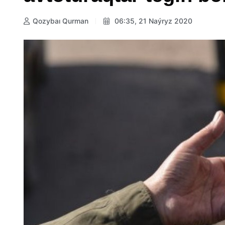
Qozybaı Qurman
06:35, 21 Naýryz 2020