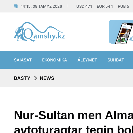
14:15, 08 TAMYZ 2026
USD
471
EUR
544
RUB
5
SAIASAT
EKONOMIKA
ÁLEÝMET
SUHBAT
BASTY
NEWS
Nur-Sultan men Alma
avtoturaqtar tegin bo