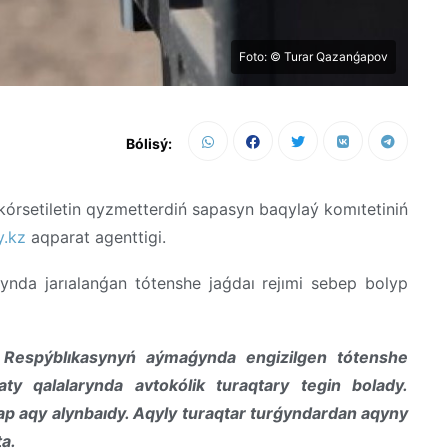
Foto: © Turar Qazanǵapov
Bólisý:
 kórsetiletin qyzmetterdiń sapasyn baqylaý komıtetiniń
.kz
aqparat agenttigi.
nda jarıalanǵan tótenshe jaǵdaı rejımi sebep bolyp
n Respýblıkasynyń aýmaǵynda engizilgen tótenshe
ty qalalarynda avtokólik turaqtary tegin bolady.
p aqy alynbaıdy. Aqyly turaqtar turǵyndardan aqyny
ta.