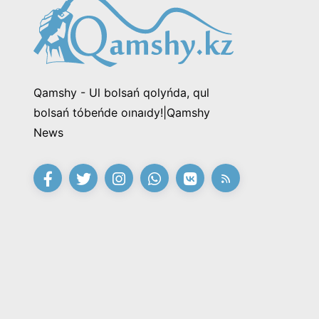
Qamshy - Ul bolsań qolyńda, qul
bolsań tóbeńde oınaıdy!|Qamshy
News