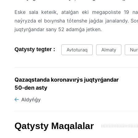
Eske sala keteıik, atalǵan eki megapolıste 19 na
naýryzda el boıynsha tótenshe jaǵdaı jarıalandy. So
juqtyrǵandar sany 52 adamǵa jetken.
Qatysty tegter :
Avtoturaq
Almaty
Nur
Qazaqstanda koronavırýs juqtyrǵandar
50-den asty
Aldyńǵy
Qatysty Maqalalar