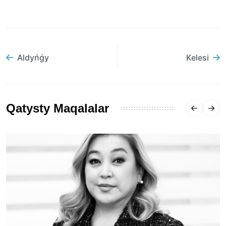
Aldyńǵy
Kelesi
Qatysty Maqalalar