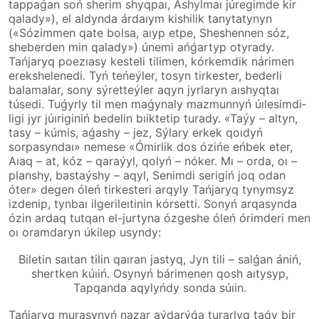
tappaǵan soń sherim shyqpaı, Ashylmaı júregimde kir
qalady»), el aldynda árdaıym kishilik tanytatynyn
(«Sózimmen qate bolsa,­ aıyp etpe, Sheshennen sóz,
sheberden min qalady») únemi ańǵartyp otyrady.
Tańjaryq poezıasy kesteli tilimen, kór­kem­dik nárimen
erek­she­lenedi. Tyń teńeý­ler,­ tosyn tir­kes­ter, bederli
balamalar, sony sýret­teý­ler aqyn jyrlaryn aıshyqtaı
túsedi. Tuǵyrly til men maǵynaly mazmunnyń úıle­sim­di­
ligi jyr júıriginiń bedelin bıiktetip turady. «Taýy – altyn,
tasy – kúmis, aǵashy – jez­,­ Sýla­ry erkek qoıdyń
sorpasyndaı» neme­­se «Ómirlik dos ózińe eńbek eter,
Aıaq – at,­ kóz­ – qaraýyl, qolyń – nóker. Mı – orda, oı –
planshy, bastaýshy – aqyl, Senimdi seri­giń­ joq­ odan
óter» degen óleń tirkesteri arqy­ly Tań­ja­ryq tynymsyz
izdenip, tynbaı ilgeri­leı­ti­nin kórsetti. Sonyń arqasynda
ózin ar­daq­ tut­qan el-jurtyna ózgeshe óleń órimderi men
oı oramdaryn úkilep usyndy:
Biletin saıtan tilin qaıran jastyq, Jyn tili – salǵan ániń,
shertken kúıiń. Osynyń bárimenen qosh aıtysyp,
Tapqanda aqylyńdy sonda súıin.
Tańjaryq murasynyń nazar aýda­rýǵa turar­­lyq taǵy bir