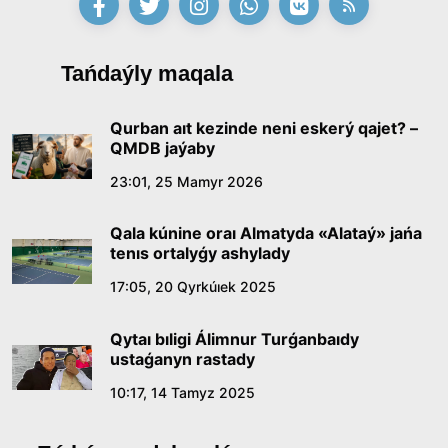
16:27, 23 Shilde 2026
Qazaq tilindegi «qut» konseptisiniń
Tańdaýly maqala
lıngvomádenı sıpaty
09:21, 21 Shilde 2026
Qurban aıt kezinde neni eskerý qajet? –
QMDB jaýaby
Abaıdyń adam tárbıesi týraly kózqarastarynyń
23:01, 25 Mamyr 2026
ózektiligi
Qala kúnine oraı Almatyda «Alataý» jańa
18:59, 20 Shilde 2026
tenıs ortalyǵy ashylady
17:05, 20 Qyrkúıek 2025
Jasandy ıntellekt: adamzattyń kómekshisi me,
álde básekelesi me?
Qytaı bıligi Álimnur Turǵanbaıdy
18:16, 20 Shilde 2026
ustaǵanyn rastady
10:17, 14 Tamyz 2025
Ulttyq arhıvtiń ashylǵanyna 20 jyl: negizgi
jetistikteri men damý baǵyty