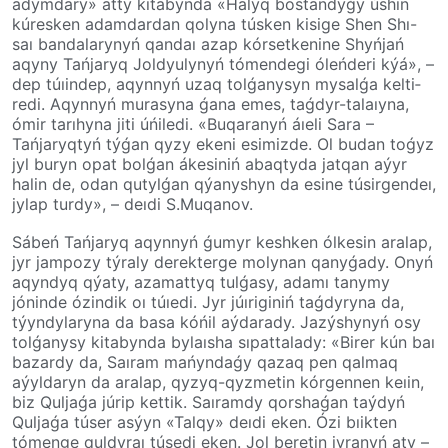
adymdary» atty kita­byn­da­ «Halyq bostandyǵy úshin
kúres­ken adamdardan qolyna túsken kisige Shen­ Shı-
saı bandalarynyń qandaı azap kór­set­kenine Shyńjań
aqyny Tańjaryq Jol­dy­ulynyń tómendegi óleńderi kýá», –
dep túıin­dep, aqyn­nyń uzaq tolǵanysyn mysalǵa kel­ti­
redi. Aqyn­nyń murasyna ǵana emes, taǵ­dyr-talaıy­na,
ómir tarıhy­na­ jiti úńiledi. «Bu­qa­ra­nyń áıeli Sara –
Tańjaryqtyń týǵan qyzy ekeni esi­mizde. Ol budan toǵyz
jyl buryn opat bol­ǵan­ áke­siniń abaqtyda jatqan aýyr
halin de, odan qutylǵan qýa­ny­shyn da esine túsirgendeı,
jylap tur­dy», – deıdi S.Muqanov.
Sábeń Tańjaryq aqynnyń ǵumyr keshken ólkesin aralap,
jyr jam­po­zy týraly derekterge molynan qany­ǵady. Onyń
aqyndyq qýaty, azamat­tyq­ tulǵasy, adamı tanymy
jónin­de ózindik oı túıedi. Jyr júıriginiń taǵ­dy­ry­na da,
týyndylaryna da basa kóńil aýda­ra­dy. Jazýshynyń osy
tolǵanysy kita­byn­da bylaısha sıpat­talady: «Birer kún baı
bazar­dy­ da,­ Saıram mańyndaǵy qazaq pen qal­­maq
aýyldaryn da aralap, qyzyq-qyzmetin kór­­gen­nen keıin,
biz Quljaǵa júrip kettik. Saı­ram­dy qor­sha­­ǵan taýdyń
Quljaǵa túser asýyn­ «Talqy» deıdi eken. Ózi bıikten
tómen­ge quldyraı túsedi eken. Jol bere­tin jyra­nyń aty –