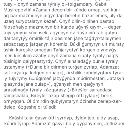
tusy – onyń zamana týra­ly­­ oı­­-tol­ǵam­dary. Ǵabıt
Músirepovtiń «Zaman­ degen bir kúnde ornap, sol kúni-
aq bar­ maz­mu­nyn aıqyndap beretin bazar emes, uly da
uzaq suryptalatyn kezeń. Onyń dilin-di­ni­nen bastap
fılosofıalyq mazmunyn bir kúnde uǵyný qıyn», – degen
tujyrymyna súıensek, aqynnyń óz dáýiriniń tabıǵatyn
dál tanytýy ómirlik táji­rı­be­si­men jáne taǵdyr-talaıy­men
sabaq­ta­syp jatqanyn kóremiz. Búkil ǵumy­ryn ult muraty
úshin kúres­ke ar­na­­ǵan­ Tańjaryqtyń kór­gen­­ qıyn­dy­ǵy
men keshken azaby onyń zamana sıpaty týraly naqty
túsinigin qalyp­tas­tyrdy. Onyń aınaladaǵy dúnıe týraly
ustanymy («Dúnıe bir dıirmen tur­ǵan zyrlap, Adamzat
sol zaýatqa kel­gen­ qonaq»), tir­shi­lik zańdylyqtary týra­
ly­ tu­jy­ry­my («Júgirseń jazyǵynda múdirmesten, Jatasyń
qıasynda jáne qulap»), qýanysh men qaı­ǵy­nyń
arasalmaǵy týraly kózqarasy («Bireýler saırandasa
tamashalap, Bireýler azap shegip ótti jylap») berik
ornyqqan. Ol ómirdiń qubylystaryn ózinshe zerlep-zer­
de­lep,­ ózgeshe oı túıedi:
Kýáshi talaı ǵasyr ótti syrǵyp, Jyldy jep, aıdy asap,
kúndi týrap. Adamzat ǵasyr boıy qýǵanymen, Jetkizbeı