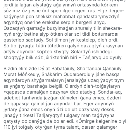
jerdi jaı­la­ǵan alystaǵy aǵaıynnyń orta­syn­da kórkem
sózimiz ózgeshe úrdis­pen ilgerilegeni ras. Elge de­gen­
saǵynysh pen sheksiz mahabbat­ qan­das­ta­ry­myz­dyń
aqyndyq ónerine erekshe­ serpin bergeni anyq.
Qazaqtyń qaı­ma­ǵy buzyl­­maǵan shuraıly tilin sheka­ra­
nyń­ arǵy betine alyp ótken olar sol tildi boıtumardaı
qas­ter­lep­ saqtady. Sol tilmen jyr kestelep, óleń órdi.
Sóı­tip, jyraqta tútin tútetken qalyń qazaq­tyń arasynan
aıtýly aqyn­dar kóptep shyqty. Solardyń ishin­degi
shoqtyǵy bıik sóz júı­rik­te­ri­niń biri – Tańjaryq Joldyuly.
Bizdiń elimizde Dýlat Babataıuly, Shortanbaı Qanaıuly,
Murat Móń­ke­uly, Shákárim Qudaı­­ber­di­uly jáne basqa
aqyndardyń shyǵar­­ma­­la­­­ryn­­ ja­­rıa­­laýǵa uzaq ýaqyt tıym
salyn­ǵany barshaǵa belgili. Olardyń óleń-tolǵaý­la­ryn
«qapasqa qamalǵan qazyna» dep ata­dyq. Sondaı-aq,
ádebıet tarıhynda jazǵan dúnıe­leri ǵana emes, ózderi
de qapasqa qamalǵan aqyndar bar. Eger aqynnyń
jyrlary ǵana emes onyń ózi de ult qazynasy desek,
jańaǵy tir­kesti Tańjaryqtyń tulǵasy men taǵdyryna
qatys­ty qoldanýǵa da bolar edi. «Ómirge kel­­ge­­nine bıyl
110 jyl tolǵaly otyr­ǵan týma talant, qaısar qalamger