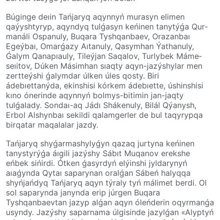
Búginge deıin Tańjaryq aqynnyń murasyn elimen
qaýyshtyryp, aqyn­dyq­ tul­ǵa­syn keńi­nen­ tanytýǵa Qur­
manáli Ospanuly, Buqara Tysh­qanbaev, Orazanbaı
Egeýbaı, Omar­ǵa­zy Aıtan­uly, Qasymhan Ýathanuly,
Ǵalym Qana­pıa­uly, Tileýjan Saqalov, Turlybek Máme­
seıit­ov, Dúken Másimhan sıaqty aqyn-jazý­shy­­lar men
zertteýshi ǵalymdar úlken úles qosty. Biri
ádebıettanýda, ekin­shi­si kórkem áde­bıet­te, úshinshisi
kıno ónerinde aqynnyń bol­mys-bitimin jan-jaqty
tulǵalady. Sondaı-aq­ Jádı Shákenuly, Bilál Qýanysh,
Erbol Al­shyn­­baı sekildi qalamgerler de bul taqyrypqa
bir­qa­tar maqalalar jazdy.
Tańjaryq shyǵarmashylyǵyn qazaq jur­ty­na keńinen
tanystyrýǵa áıgili jazýshy Sábıt Muqanov erekshe
eńbek sińirdi. Ótken ǵasyr­dyń­ elýinshi jyldarynyń
aıaǵynda Qytaı saparynan oralǵan Sábeń halyqqa
shyńjańdyq Tańjaryq aqyn týraly tyń málimet berdi. Ol
sol saparynda janynda erip júrgen Buqara
Tyshqanbaevtan jazyp alǵan aqyn óleń­de­rin oqyrmanǵa
usyndy. Jazý­shy saparnama úlgi­sin­de jazylǵan «Alyptyń