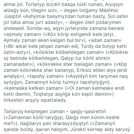
almaı jol. Torlanyp bizdiń basqa tústi tuman, Aıyqsyn
aldaǵy kún, tilegim sol», – degen tolǵamy Máshhúr
Júsiptiń «Ashylmaı basy­myz­dan tuman basty, Sol úshin
jol taba al­maı­ jurt adasty», – degen óleń joldarymen
úndesedi. Sondaı-aq, aqyn jyrlarynda zamana beınesi
«aýmaly zaman» («Kóz kórip esti­gen­di kele jatyr,
Aýmaly zaman eken kel­gen­ bul­ bir»), «aıbat zaman»
(«Bir aıbat kele jatqan zaman edi, Turdy da bolyp ketti
ústin-asty»), «kóbikteı kólbeńdegen zaman» («Kóbikteı
sý betinde kólbeńdegen, Qalyp tur­ kóńil shirkin
zamanadan»), «kókirekke sher­ baı­la­ǵan zaman» («Kóp
zaman kókirekke sher­ baı­la­nyp, Eriksiz elden alys jerdi
aına­lyp»), «tapshy zaman» («Asyldyń kim­ ta­ny­mas naq
syılyǵyn, Zamannyń kórip tur­myz­ tap­shy­ly­ǵyn),
«kelmeske ketken zaman» («Ol zaman kelmeske endi
ketti deımin, Toqtatyp aqylǵa kón kepti deımin»)
tirkesteri arqyly sıpat­ta­lady.
Tańjaryq keıiptegen zaman – qaıǵy-qasi­ret­tiń
(«Zamannan kóńil taryǵyp, Qaıǵy men kúnim keshe
me?»), daǵdarys pen­ shara­syz­dyq­tyń («Zamanyń
qandaı boldy, qaıran halqym, Júrekti kernep aldy sary­sý