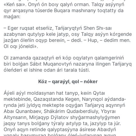
«Keń saı». Onyń ón boıy qalyń orman. Talqy asýynyń
qyr arqasyna túser­de Buqa­ra­ mashınany toqtatty da
maǵan:
– Eger ruqsat etseńiz, Tań­ja­ryq­tyń Shen Shı-saı
azabynan quty­lyp kele jatyp, osy Talqy asýyn kórgende
jazǵan óleńin oqyp bereıin, – dedi. – Hup, – dedim men.
Ol oqı jónel­di».
Ol zamanda qazaqtyń eń kóp oqy­la­tyn qalamgeriniń
biri bolǵan Sábıt Muqanovtyń nazaryna ilingen Tań­ja­ryq
óleńderi el ishine odan ári tarala tústi.
Kóz – qaraýyl, qol – nóker
Áýeli aýyl moldasynan hat tanyp, keıin Qytaı
mektebinde, Qazaqstanda Kegen, Naryn­qol­ aýdan­da­
rynda jeti jyldyq mektepte oqy­ǵan Tań­ja­ryq aqynnyń
Abaı Qunanbaev, Shákárim Qudaıberdiuly, Ybyraı
Altyns­a­rın,­ Mirjaqyp Dýlatov shyǵarmashylyǵymen
jaqsy tanys bolǵany týraly aıtylyp ta,­ jazy­lyp­ ta júr.
Onyń aqyn retinde qalyp­­ta­­sýyna ásirese Abaıdyń
yqpaly basymyraq bolǵany óleń-jyr­la­rynan aıqyn