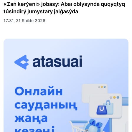
«Zań kerýeni» jobasy: Abaı oblysynda quqyqtyq
túsindirý jumystary jalǵasýda
17:31, 31 Shilde 2026
Halyqaralyq «Formýla-1 H2O» jarysyn Qonaev
qalasynda ótkizý josparlanýda
13:13, 30 Shilde 2026
Asqat Asylbekov: Kúshti bılikke kúshti tulǵalar
kerek!
12:01, 28 Shilde 2026
Abzal Dostıar: Dýman Muhametkárimdi Almaty
túrmesine aýystyrýy múmkin
16:15, 27 Shilde 2026