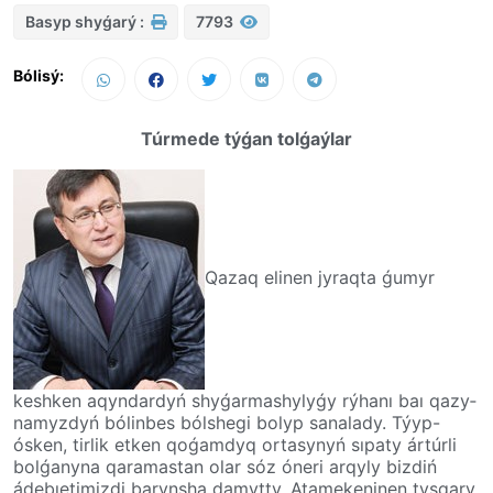
Basyp shyǵarý :
7793
Bólisý:
Túrmede týǵan tolǵaýlar
Qazaq elinen jyraqta ǵumyr
keshken aqyn­dar­dyń shyǵarmashylyǵy rýhanı­ baı­ qazy­
na­myz­dyń bólinbes bólshegi bolyp sanalady. Týyp-
ósken, tirlik etken qoǵamdyq orta­sy­­nyń sıpaty ártúrli
bolǵanyna qaramastan olar sóz óneri arqyly bizdiń
ádebıetimizdi barynsha damytty. Atamekeninen tysqary