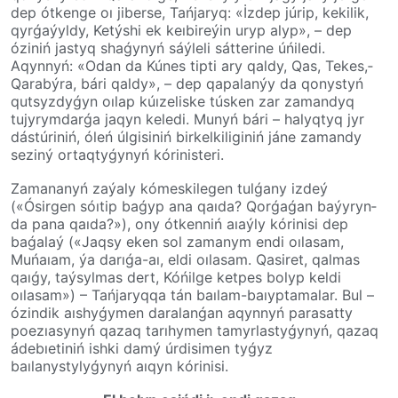
dep ótkenge oı jiberse, Tańjaryq: «İzdep júrip, kekilik,
qyrǵaýyldy, Ketýshi ek keıbireýin uryp alyp», – dep
óziniń jastyq shaǵynyń sáýleli sát­te­rine úńiledi.
Aqynnyń: «Odan da Kúnes tipti ary qaldy, Qas, Tekes,­
Qarabýra, bári qaldy», – dep qapa­la­nýy da qonystyń
qutsyzdyǵyn oılap kúızeliske tús­ken­ zar zamandyq
tujy­rym­darǵa jaqyn keledi. Munyń bári – halyqtyq jyr
dástúriniń, óleń úlgi­si­niń birkelkiliginiń jáne zamandy
seziný ortaqtyǵynyń kórinisteri.
Zamananyń zaýaly kómeskilegen tulǵany izdeý
(«Ósirgen sóıtip baǵyp ana qaıda? Qor­ǵa­ǵan baýyryn­
da pana qaıda?»), ony ótkenniń aıaýly kórinisi dep
baǵalaý («Jaqsy eken sol zamanym endi oılasam,
Muńaıam, ýa darıǵa-aı, eldi oılasam. Qasiret, qalmas
qaıǵy, taýsylmas dert, Kóńilge ketpes bolyp keldi
oılasam») – Tańjaryqqa tán baı­lam­-baıyptamalar. Bul –
ózindik aı­shy­ǵymen daralanǵan aqynnyń para­­sat­­ty
poezıasynyń qazaq tarı­hy­men tamyr­las­ty­ǵynyń, qazaq
áde­bıe­tiniń ishki damý úrdisimen tyǵyz
baılanystylyǵynyń aıqyn kórinisi.