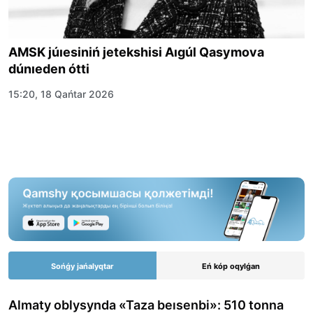
AMSK júıesiniń jetekshisi Aıgúl Qasymova
dúnıeden ótti
15:20, 18 Qańtar 2026
Sońǵy jańalyqtar
Eń kóp oqylǵan
Almaty oblysynda «Taza beısenbi»: 510 tonna