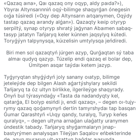
«Qazaq aına», Qaı qazaq ony oqyp, aldy paıda?»),
Ybyraı Altynsarınniń oqý-bilimge shaqyr­ǵan ónegesin
oıǵa túsiredi («Oqy dep Altynsarın aıtqanymen, Oqýdy
tastap qazaq aı­ran­dy alǵan»). Qazaqty keıip otyryp
ser­pil­tý, synap­ otyryp shıratý jaǵynan Abaı­men­ sa­baq­
ta­syp jatatyn Tań­ja­ryq keler kún­nen­ jaqsylyq kútedi.
Toryǵýyn tal­py­nys­qa, kúı­zelisin umtylysqa jeńdiredi.
Biri men sol qazaqtyń júrgen azyp, Qurǵaqtan sý taba
almaı qudyq qazyp. Túzelip endi qazaq el bolar dep,
Úmitpen asqar taýdaı ketem jazyp.
Tyǵyryqtan shyǵýdyń joly sanany oıa­typ,­ bilimge
jeteleýde dep bilgen Alash aǵar­tý­shy­la­ry sekildi
Tańjaryq ta óz ultyn birlikke, ilge­ri­leýge shaqyrady.
Onyń bul týra­syn­daǵy «Tasta da nadandyqty kel,
qatarǵa, El bo­lyp­­ esiń­­di jı, endi qazaq», – degen oı-tujy­
ry­­my qazaq qoǵamynyń dertin tamyrshy­daı­­ tap basqan
Ǵumar Qarashtyń «Uıqy qan­dy, turalyq, Turyp keńes
quralyq», – de­gen­ ul­ty­na arnaǵan ula­ǵatty uranymen
ún­des­tik­ tabady. Tańjaryq shyǵarmalaryn jınap-
bastyrýmen aınalysqan Tileýjan Saqa­lov eńbekterinde
de, aqyn murasyn ult-azat­tyq­ baǵ­dar­ aıasynda