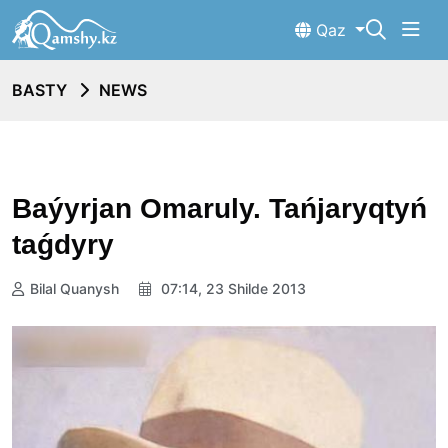
Qaz
BASTY
NEWS
Baýyrjan Omaruly. Tańjaryqtyń
taǵdyry
Bilal Quanysh
07:14, 23 Shilde 2013