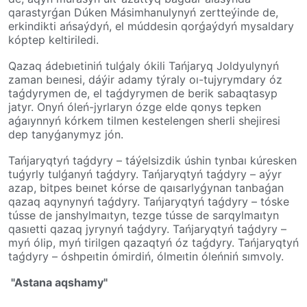
qarastyrǵan Dúken Másim­han­uly­nyń zertteýinde de,
erkindikti ańsaýdyń, el múddesin qorǵaýdyń mysaldary
kóptep kel­ti­riledi.
Qazaq ádebıetiniń tulǵaly ókili Tańjaryq Joldyulynyń
zaman beınesi, dáýir adamy týraly oı-tujy­rym­dary óz
taǵdyrymen de, el taǵdy­ry­men de berik sabaqtasyp
jatyr. Onyń óleń-jyrlaryn ózge elde qonys tepken
aǵaıynnyń kórkem tilmen kestelengen sherli shejiresi
dep tanyǵanymyz jón.
Tańjaryqtyń taǵdyry – táýel­siz­dik­ úshin tynbaı kúresken
tuǵyrly tulǵanyń taǵdyry. Tańjaryqtyń taǵdyry – aýyr
azap, bitpes beınet kórse de qaı­sar­ly­ǵy­nan tanbaǵan
qazaq aqynynyń taǵdyry. Tańjaryqtyń taǵdyry – tóske
tússe de jan­shyl­maı­tyn, tezge tússe de­ sar­qyl­maı­tyn
qasıet­ti qazaq jyry­nyń taǵdyry. Tańjaryqtyń taǵdyry –
myń ólip, myń tiril­gen qazaqtyń óz taǵdyry. Tańjaryqtyń
taǵdyry – óshpeıtin ómirdiń, ólmeı­tin óleńniń sımvoly.
"Astana aqshamy"