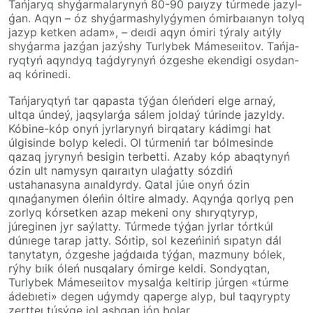
Tań­ja­ryq shyǵar­malarynyń 80-90 paı­y­zy túrmede jazyl­
ǵan. Aqyn – óz shyǵarmashylyǵymen ómir­­baıa­­nyn tolyq
jazyp ketken adam», – deı­di­ aqyn ómiri týraly aıtýly
shyǵarma jaz­ǵan jazýshy Turlybek Mámeseıitov. Tań­ja­
ryq­tyń­ aqyndyq taǵdyrynyń ózgeshe eken­digi osydan-
aq kórinedi.
Tańjaryqtyń tar qapasta týǵan óleńderi elge arnaý,
ultqa úndeý, jaqsylarǵa sálem jol­daý túrinde jazyldy.
Kóbine-kóp onyń jyr­la­ry­nyń birqatary kádimgi hat
úlgisinde bolyp keledi. Ol túrmeniń tar ból­me­sinde
qazaq jyrynyń besigin ter­betti. Azaby kóp abaqtynyń
ózin ult namysyn qaıraıtyn ulaǵatty sózdiń
ustahanasyna aınaldyrdy. Qatal júıe onyń ózin
qınaǵanymen óleńin óltire almady. Aqynǵa qorlyq pen
zorlyq kór­set­ken azap mekeni ony shıryqtyryp,
júreginen jyr saýlatty. Túrmede týǵan jyr­lar tórtkúl
dúnıege tarap jatty. Sóıtip, sol keze­ńi­niń sıpatyn dál
tanytatyn, ózgeshe jaǵ­daı­da týǵan, mazmuny bólek,
rýhy bıik óleń nus­qa­lary ómirge keldi. Sondyqtan,
Turlybek Máme­seıitov mysalǵa keltirip júr­gen «túrme
áde­bıeti» degen uǵym­dy qaperge alyp, bul taqy­rypty
zertteı túsýge jol ashqan jón bolar.