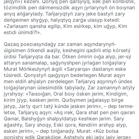
jalqyn») kezeńi. Qorlyq pen qarsylyq, kek pen kónbistik,
tózim­di­lik pen dármensizdik aqyn jyrlarynyń ón boıynan
anyq ańǵarylady. Tańjaryqtyń zary jeke bastyń zary
deńgeıinen shyǵyp, halyqtyq zarǵa ulasyp ketedi:
«Zarlasam qan­sha egilip, Kim esirkep, kim uǵyp, Kim
estıdi únimdi?!».
Qazaq poezıasyndaǵy zar zaman aqyn­da­ry­nyń­
úlgisimen ótkendi aıaýly, keshegini qadirli etip kórsetý
úrdisi Tańjaryqta da bar. Ótken ómirin oıǵa alyp, jer-sý
attaryn sanamalap, saǵy­nyshpen jyrlaǵan tolǵaýlary
Murat Móń­ke­ulynyń áıgili «Saryarqa» dastanyn eske
túsiredi. Qonystyń qaıǵysyn bederlegen Murat aqyn
men eldiń ahýalyn zerdelegen Tańjaryq aqynnyń úndes
tolǵaýlarynan úılesimdilik tabylady. Zar zamannyń aıtýly
jyr­shy­sy: «Taısoıǵan, Oral boıy ósken jerim, Kindigim,
kirim jýyp, kesken jerim. Qur­by­men jaǵalasyp birge
jatyp, Jarty qurt tatý kúnde jesken jerim», – dep terme­
let­se, Tańjaryq aqyn: «Aq ırek, Qara shat pen pen qaıran
Qaınar, Balshyǵyn shalpylda­typ keshken jerim. Sary
aǵashty, Sary shoqy, Eski qora, Kendirin arshyp alyp,
esken je­rim»,­ – dep­ tol­ǵa­nady. Murat: «Kúz bolsa
qonýshy edik Qarakólge, Ashshyly eki jaǵy jaı­ly­ jerge»