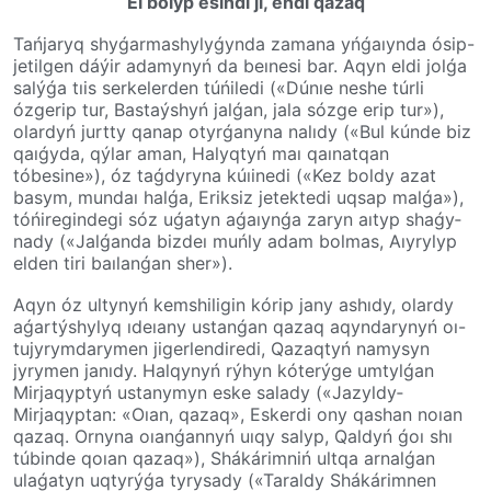
El bolyp esińdi jı, endi qazaq
Tańjaryq shyǵarmashylyǵynda zamana yńǵaıynda ósip-
jetilgen dáýir adamynyń da beınesi bar. Aqyn eldi jolǵa
salýǵa tıis serkelerden túńiledi («Dúnıe neshe túrli
ózgerip tur, Bastaýshyń jalǵan, jala sózge erip tur»),
olardyń jurtty qanap otyrǵanyna nalıdy («Bul kúnde biz
qaıǵyda, qýlar aman, Halyq­tyń maı qaınatqan
tóbesine»), óz taǵd­y­ry­na kúıinedi («Kez boldy azat
basym, mun­daı­ halǵa, Eriksiz jetektedi uqsap malǵa»),
tóńi­re­gin­degi sóz uǵatyn aǵaıynǵa zaryn aıtyp shaǵy­
na­dy («Jalǵanda bizdeı muńly adam bol­mas,­ Aıyrylyp
elden tiri baılanǵan sher»).
Aqyn óz ultynyń kemshiligin kórip jany ashıdy, olardy
aǵartýshylyq ıdeıany ustanǵan qazaq aqyndarynyń oı-
tujyrymdarymen jiger­len­di­redi, Qazaqtyń namysyn
jyrymen janıdy. Halqynyń rýhyn kóte­rýge umtylǵan
Mirjaqyptyń usta­ny­myn eske salady («Ja­zyl­­dy­
Mirjaqyptan: «Oıan, qazaq», Eskerdi ony qashan noıan
qazaq. Ornyna oıanǵannyń uıqy salyp, Qaldyń ǵoı shı
túbinde qoıan qazaq»), Shákárimniń ultqa arnalǵan
ulaǵatyn uq­ty­rýǵa tyrysady («Taraldy Shákárimnen