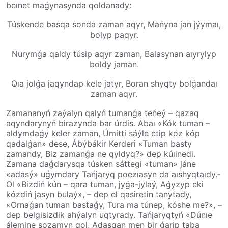
beınet maǵynasynda qoldanady:
Túskende basqa sonda zaman aqyr, Mańyna jan jýymaı,
bolyp paqyr.
Nurymǵa qaldy túsip aqyr zaman, Balasynan aıyrylyp
boldy jaman.
Qıa jolǵa jaqyndap kele jatyr, Boran shyqty bolǵandaı
zaman aqyr.
Zamananyń zaýalyn qalyń tumanǵa teńeý – qazaq
aqyndarynyń bira­zyn­da bar úrdis. Abaı «Kók tuman –
aldymdaǵy keler zaman, Úmitti sáýle etip kóz kóp
qadalǵan» dese, Ábýbákir Kerderi «Tuman basty
zamandy, Biz zamanǵa ne qyldyq?» dep kúıinedi.
Zamana­ daǵ­da­rys­qa túsken sáttegi «tuman» jáne
«adasý» uǵym­dary Tańjaryq poezıasyn da aıshyq­­taı­dy.­
Ol «Bizdiń kún – qara tuman, jyǵa-jylaý, Aǵyzyp eki
kózdiń jasyn bulaý», – dep el qasi­re­tin tanytady,
«Ornaǵan tuman bastaǵy, Tura ma túnep, kóshe me?», –
dep belgisizdik ahýa­lyn uqtyrady. Tańjaryqtyń «Dúnıe
ále­mine sozamyn qol, Adasqan men bir ǵarip taba