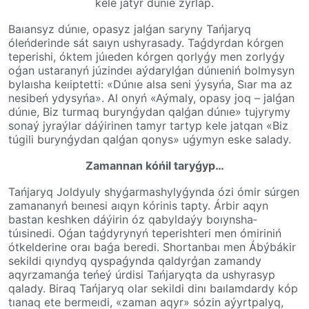
kele jatyr dúnıe zyrlap.
Baıansyz dúnıe, opasyz jalǵan saryny Tańjaryq
óleńderinde sát saıyn ushyrasady. Taǵdyrdan kórgen
teperishi, óktem júıeden kórgen qorlyǵy men zorlyǵy
oǵan ustaranyń júzindeı aýdarylǵan dúnıeniń bolmysyn
bylaısha keıiptetti: «Dúnıe alsa seni ýy­sy­ńa,­ Sıar ma az
nesibeń ydysyńa». Al onyń «Aýmaly, opasy joq – jalǵan
dúnıe, Biz turmaq buryn­ǵydan qalǵan dúnıe» tujyrymy
so­naý­ jy­raý­lar dáýirinen tamyr­ tartyp kele jatqan «Biz
túgili buryn­ǵydan qalǵan qonys» uǵy­myn eske salady.
Zamannan kóńil taryǵyp…
Tańjaryq Joldyuly shyǵar­ma­shy­ly­ǵynda ózi ómir súrgen
zama­na­nyń beınesi aıqyn kórinis tapty. Árbir aqyn
bastan keshken­ dáýirin óz qabyldaýy boıynsha­
túısinedi. Oǵan taǵdyrynyń teperishteri men ómiriniń
ótkel­derine oraı baǵa beredi. Shortanbaı men Ábýbákir
sekildi qıyndyq qyspaǵynda qal­dyr­ǵan zamandy
aqyrzamanǵa teńeý úrdisi Tań­ja­ryq­ta da ushyrasyp
qalady. Biraq Tańjaryq olar sekildi dinı baılamdardy kóp
tıanaq ete bermeıdi, «zaman aqyr» sózin aýyr­t­palyq,