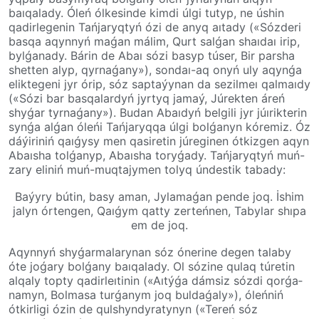
baıqalady. Óleń ólkesinde kimdi úlgi tutyp, ne úshin
qadir­le­genin Tańjaryqtyń ózi de anyq aıtady («Sózderi
basqa aqynnyń maǵan málim, Qurt salǵan shaıdaı irip,
bylǵanady. Bárin de Abaı sózi basyp túser, Bir parsha
shetten alyp, qyrnaǵany»), sondaı-aq onyń uly aqynǵa
eliktegeni jyr órip, sóz saptaýynan da sezilmeı qalmaıdy
(«Sózi bar basqalardyń jyr­tyq jamaý, Júrekten áreń
shyǵar tyr­na­ǵany»). Budan Abaıdyń belgili jyr júı­rik­terin
synǵa alǵan óleńi Tańjaryqqa úlgi bol­ǵanyn kóremiz. Óz
dáýiriniń qaıǵysy men qasiretin júreginen ótkizgen aqyn
Abaısha tolǵanyp, Abaısha toryǵady. Tańjaryqtyń muń­-
zary eliniń muń-muqtajymen tolyq úndes­tik tabady:
Baýyry bútin, basy aman, Jylamaǵan pende joq. İshim
jalyn órtengen, Qaıǵym qatty zerteńnen, Tabylar shıpa
em de joq.
Aqynnyń shyǵarmalarynan sóz ónerine degen­ talaby
óte joǵary bolǵany baı­qa­la­dy. Ol sózine qulaq túretin
alqaly topty­ qadir­leı­tinin («Aıtýǵa dámsiz sóz­di­ qor­ǵa­
na­myn, Bolmasa turǵanym joq buldaǵaly»), óleńniń
ótkirligi ózin de qulshyndyratynyn («Tereń sóz