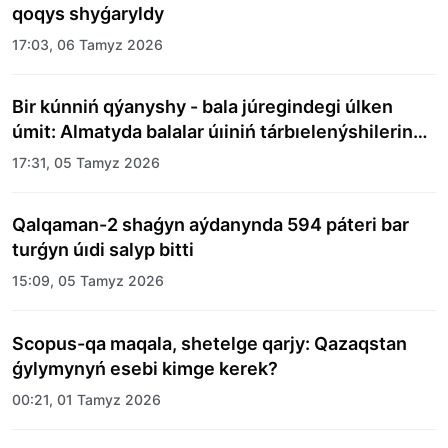
qoqys shyǵaryldy
17:03, 06 Tamyz 2026
Bir kúnniń qýanyshy - bala júregindegi úlken
úmit: Almatyda balalar úıiniń tárbıelenýshilerine
merekelik kún uıymdastyryldy
17:31, 05 Tamyz 2026
Qalqaman-2 shaǵyn aýdanynda 594 páteri bar
turǵyn úıdi salyp bitti
15:09, 05 Tamyz 2026
Scopus-qa maqala, shetelge qarjy: Qazaqstan
ǵylymynyń esebi kimge kerek?
00:21, 01 Tamyz 2026