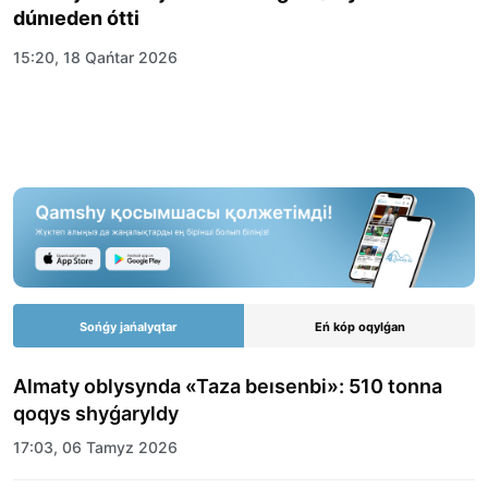
dúnıeden ótti
15:20, 18 Qańtar 2026
Sońǵy jańalyqtar
Eń kóp oqylǵan
Almaty oblysynda «Taza beısenbi»: 510 tonna
qoqys shyǵaryldy
17:03, 06 Tamyz 2026