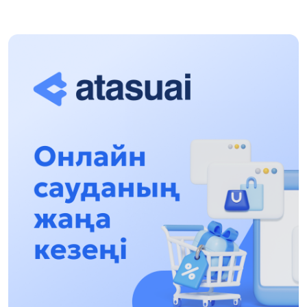
Halyqaralyq «Formýla-1 H2O» jarysyn Qonaev
qalasynda ótkizý josparlanýda
13:13, 30 Shilde 2026
Asqat Asylbekov: Kúshti bılikke kúshti tulǵalar
kerek!
12:01, 28 Shilde 2026
Abzal Dostıar: Dýman Muhametkárimdi Almaty
túrmesine aýystyrýy múmkin
16:15, 27 Shilde 2026
Óskenbaı Qulataıuly: Rýhanıatqa qyzmet etken
qalamger