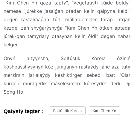
"Kım Chen Yn qaza tapty", "vegetatıvti kúıde boldy"
nemese "júrekke jasalǵan otadan keıin qalpyna keldi"
degen rastalmaǵan túrli málimdemeler tarap jatqan
kezde, zań shyǵarýshyǵa "Kım Chen Yn ótken aptada
júrek-qan tamyrlary otasynan keıin óldi" degen habar
kelgen.
Onyń aıtýynsha, Soltústik Koreıa óziniń
kóshbasshysynyń kóz jumǵanyn rastaýdy jáne aza tutý
merzimin jarıalaýdy keshiktirgen sebebi bar: "Olar
kúrdeli muragerlik máselesimen kúresýde" dedi Djı
Song Ho.
Qatysty tegter :
Soltústik Koreıa
Kım Chen Yn