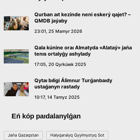
lıngvomádenı sıpaty
09:21, 21 Shilde 2026
Qurban aıt kezinde neni eskerý qajet? –
QMDB jaýaby
Abaıdyń adam tárbıesi týraly kózqarastarynyń
23:01, 25 Mamyr 2026
ózektiligi
Qala kúnine oraı Almatyda «Alataý» jańa
18:59, 20 Shilde 2026
tenıs ortalyǵy ashylady
17:05, 20 Qyrkúıek 2025
Jasandy ıntellekt: adamzattyń kómekshisi me,
álde básekelesi me?
Qytaı bıligi Álimnur Turǵanbaıdy
18:16, 20 Shilde 2026
ustaǵanyn rastady
10:17, 14 Tamyz 2025
Ulttyq arhıvtiń ashylǵanyna 20 jyl: negizgi
jetistikteri men damý baǵyty
Eń kóp paıdalanylǵan
17:09, 20 Shilde 2026
Jańa Qazaqstan
Halyqaralyq Qyylmystyq Sot