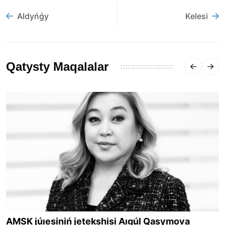
Aldyńǵy
Kelesi
Qatysty Maqalalar
AMSK júıesiniń jetekshisi Aıgúl Qasymova