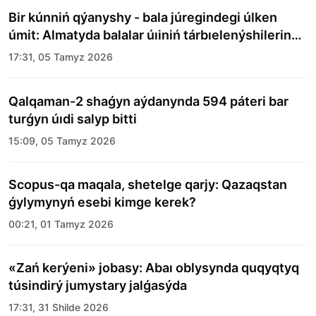
Bir kúnniń qýanyshy - bala júregindegi úlken
úmit: Almatyda balalar úıiniń tárbıelenýshilerine
merekelik kún uıymdastyryldy
17:31, 05 Tamyz 2026
Qalqaman-2 shaǵyn aýdanynda 594 páteri bar
turǵyn úıdi salyp bitti
15:09, 05 Tamyz 2026
Scopus-qa maqala, shetelge qarjy: Qazaqstan
ǵylymynyń esebi kimge kerek?
00:21, 01 Tamyz 2026
«Zań kerýeni» jobasy: Abaı oblysynda quqyqtyq
túsindirý jumystary jalǵasýda
17:31, 31 Shilde 2026