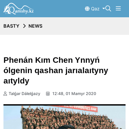
Qaz
BASTY
NEWS
Phenán Kım Chen Ynnyń
ólgenin qashan jarıalaıtyny
aıtyldy
Talǵar Dálelǵazy
12:48, 01 Mamyr 2020