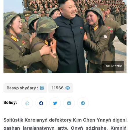
The Atlantic
Basyp shyǵarý :
11566
Bólisý:
Soltústik Koreıanyń defektory Kım Chen Ynnyń ólgeni
qashan jarıalanatynyn aıtty. Onyń sózinshe, Kımniń