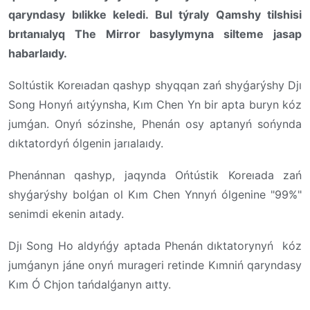
qaryndasy bılikke keledi. Bul týraly Qamshy tilshisi
brıtanıalyq The Mirror basylymyna silteme jasap
habarlaıdy.
Soltústik Koreıadan qashyp shyqqan zań shyǵarýshy Djı
Song Honyń aıtýynsha, Kım Chen Yn bir apta buryn kóz
jumǵan. Onyń sózinshe, Phenán osy aptanyń sońynda
dıktatordyń ólgenin jarıalaıdy.
Phenánnan qashyp, jaqynda Ońtústik Koreıada zań
shyǵarýshy bolǵan ol Kım Chen Ynnyń ólgenine "99%"
senimdi ekenin aıtady.
Djı Song Ho aldyńǵy aptada Phenán dıktatorynyń kóz
jumǵanyn jáne onyń murageri retinde Kımniń qaryndasy
Kım Ó Chjon tańdalǵanyn aıtty.