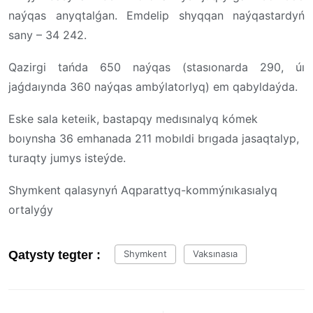
naýqas anyqtalǵan. Emdelip shyqqan naýqastardyń
sany – 34 242.
Qazirgi tańda 650 naýqas (stasıonarda 290, úı
jaǵdaıynda 360 naýqas ambýlatorlyq) em qabyldaýda.
Eske sala keteıik, bastapqy medısınalyq kómek
boıynsha 36 emhanada 211 mobıldi brıgada jasaqtalyp,
turaqty jumys isteýde.
Shymkent qalasynyń Aqparattyq-kommýnıkasıalyq
ortalyǵy
Qatysty tegter :
Shymkent
Vaksınasıa