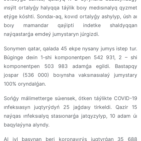
ınsýlt ortalyǵy halyqqa táýlik boıy medısınalyq qyzmet
etýge kóshti. Sondaı-aq, kovıd ortalyǵy ashylyp, úsh aı
boıy mamandar qaýipti indetke shaldyqqan
naýqastarǵa emdeý jumystaryn júrgizdi.
Sonymen qatar, qalada 45 ekpe nysany jumys istep tur.
Búginge deıin 1-shi komponentpen 542 931, 2 – shi
komponentpen 503 983 adamǵa egildi. Bastapqy
jospar (536 000) boıynsha vaksınasıalaý jumystary
100% oryndalǵan.
Sońǵy málimetterge súıensek, ótken táýlikte COVID-19
ınfeksıasyn juqtyrýdyń 25 jaǵdaıy tirkeldi. Qazir 15
naýqas ınfeksıalyq stasıonarǵa jatqyzylyp, 10 adam úı
baqylaýyna alyndy.
Al jyl basynan beri koronavırýs juqtyrǵan 35 688