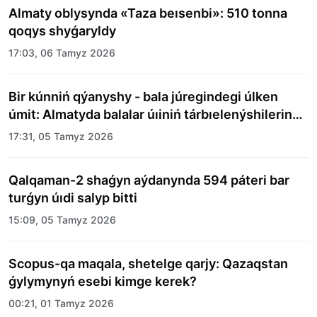
Almaty oblysynda «Taza beısenbi»: 510 tonna
qoqys shyǵaryldy
17:03, 06 Tamyz 2026
Bir kúnniń qýanyshy - bala júregindegi úlken
úmit: Almatyda balalar úıiniń tárbıelenýshilerine
merekelik kún uıymdastyryldy
17:31, 05 Tamyz 2026
Qalqaman-2 shaǵyn aýdanynda 594 páteri bar
turǵyn úıdi salyp bitti
15:09, 05 Tamyz 2026
Scopus-qa maqala, shetelge qarjy: Qazaqstan
ǵylymynyń esebi kimge kerek?
00:21, 01 Tamyz 2026