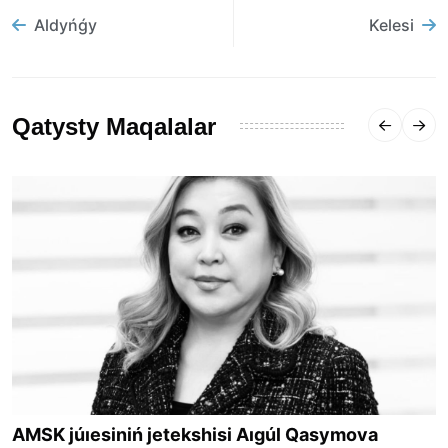
Aldyńǵy
Kelesi
Qatysty Maqalalar
AMSK júıesiniń jetekshisi Aıgúl Qasymova