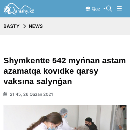
Qaz
BASTY
NEWS
Shymkentte 542 myńnan astam
azamatqa kovıdke qarsy
vaksına salynǵan
21:45, 26 Qazan 2021