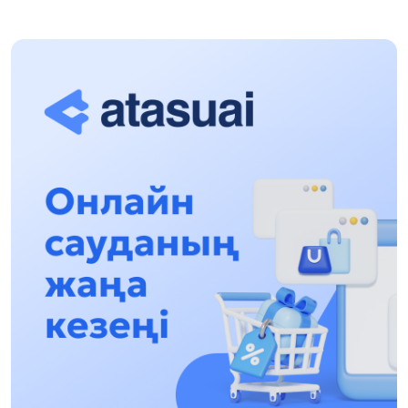
«Zań kerýeni» jobasy: Abaı oblysynda quqyqtyq
túsindirý jumystary jalǵasýda
17:31, 31 Shilde 2026
Halyqaralyq «Formýla-1 H2O» jarysyn Qonaev
qalasynda ótkizý josparlanýda
13:13, 30 Shilde 2026
Asqat Asylbekov: Kúshti bılikke kúshti tulǵalar
kerek!
12:01, 28 Shilde 2026
Abzal Dostıar: Dýman Muhametkárimdi Almaty
túrmesine aýystyrýy múmkin