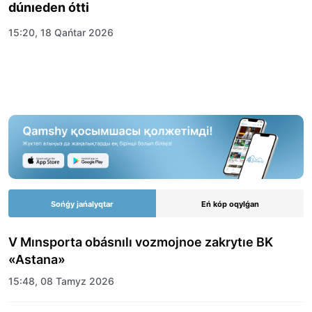
dúnıeden ótti
15:20, 18 Qańtar 2026
Sońǵy jańalyqtar
Eń kóp oqylǵan
V Mınsporta obásnılı vozmojnoe zakrytıe BK
«Astana»
15:48, 08 Tamyz 2026