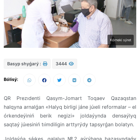
Kórneki sýret
Basyp shyǵarý :
3444
Bólisý:
QR Prezıdenti Qasym-Jomart Toqaev Qazaqstan
halqyna arnalǵan «Halyq birligi jáne júıeli reformalar – el
órkendeýiniń berik negizi» joldaýynda densaýlyq
saqtaý júıesiniń tıimdiligin arttyrýdy tapsyrǵan bolatyn.
Joldaýǵa sáıkes, qalalyq №2 aýrýhana bazasyndaǵy