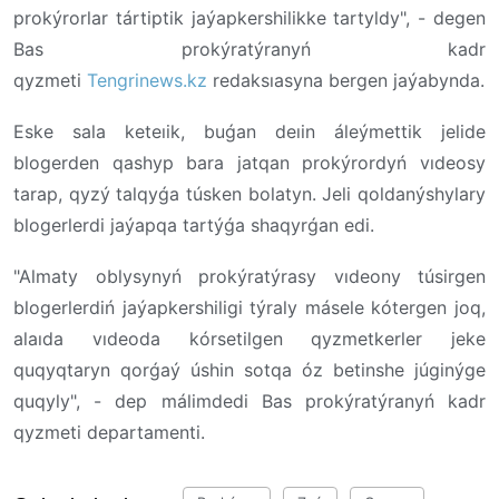
prokýrorlar tártiptik jaýapkershilikke tartyldy", - degen
Bas prokýratýranyń kadr
qyzmeti
Tengrinews.kz
redaksıasyna bergen jaýabynda.
Eske sala keteıik, buǵan deıin áleýmettik jelide
blogerden qashyp bara jatqan prokýrordyń vıdeosy
tarap, qyzý talqyǵa túsken bolatyn. Jeli qoldanýshylary
blogerlerdi jaýapqa tartýǵa shaqyrǵan edi.
"Almaty oblysynyń prokýratýrasy vıdeony túsirgen
blogerlerdiń jaýapkershiligi týraly másele kótergen joq,
alaıda vıdeoda kórsetilgen qyzmetkerler jeke
quqyqtaryn qorǵaý úshin sotqa óz betinshe júginýge
quqyly", - dep málimdedi Bas prokýratýranyń kadr
qyzmeti departamenti.