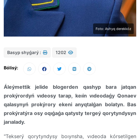
Foto: Ashyq derekkóz
Basyp shyǵarý :
1202
Bólisý:
Áleýmettik jelide blogerden qashyp bara jatqan
prokýrordyń vıdeosy tarap, keıin vıdeodaǵy Qonaev
qalasynyń prokýrory ekeni anyqtalǵan bolatyn. Bas
prokýratýra osy oqıǵaǵa qatysty tergeý qorytyndysyn
jarıalady.
"Tekserý qorytyndysy boıynsha, vıdeoda kórsetilgen