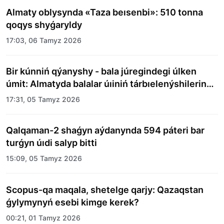
Almaty oblysynda «Taza beısenbi»: 510 tonna
qoqys shyǵaryldy
17:03, 06 Tamyz 2026
Bir kúnniń qýanyshy - bala júregindegi úlken
úmit: Almatyda balalar úıiniń tárbıelenýshilerine
merekelik kún uıymdastyryldy
17:31, 05 Tamyz 2026
Qalqaman-2 shaǵyn aýdanynda 594 páteri bar
turǵyn úıdi salyp bitti
15:09, 05 Tamyz 2026
Scopus-qa maqala, shetelge qarjy: Qazaqstan
ǵylymynyń esebi kimge kerek?
00:21, 01 Tamyz 2026