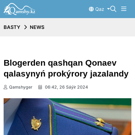
Qaz
BASTY
NEWS
Blogerden qashqan Qonaev
qalasynyń prokýrory jazalandy
Qamshyger
06:42, 26 Sáýir 2024