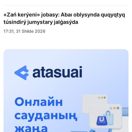
«Zań kerýeni» jobasy: Abaı oblysynda quqyqtyq
túsindirý jumystary jalǵasýda
17:31, 31 Shilde 2026
Halyqaralyq «Formýla-1 H2O» jarysyn Qonaev
qalasynda ótkizý josparlanýda
13:13, 30 Shilde 2026
Asqat Asylbekov: Kúshti bılikke kúshti tulǵalar
kerek!
12:01, 28 Shilde 2026
Abzal Dostıar: Dýman Muhametkárimdi Almaty
túrmesine aýystyrýy múmkin