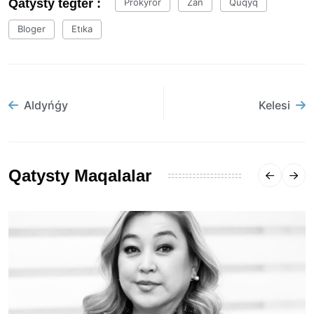
Qatysty tegter :
Prokýror
Zań
Quqyq
Bloger
Etıka
Aldyńǵy
Kelesi
Qatysty Maqalalar