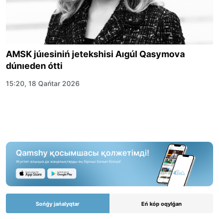
AMSK júıesiniń jetekshisi Aıgúl Qasymova
dúnıeden ótti
15:20, 18 Qańtar 2026
Sońǵy jańalyqtar
Eń kóp oqylǵan