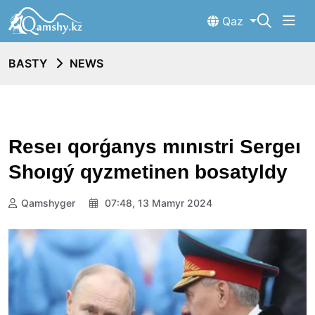
Qaz
BASTY
NEWS
Reseı qorǵanys mınıstri Sergeı
Shoıgý qyzmetinen bosatyldy
Qamshyger
07:48, 13 Mamyr 2024