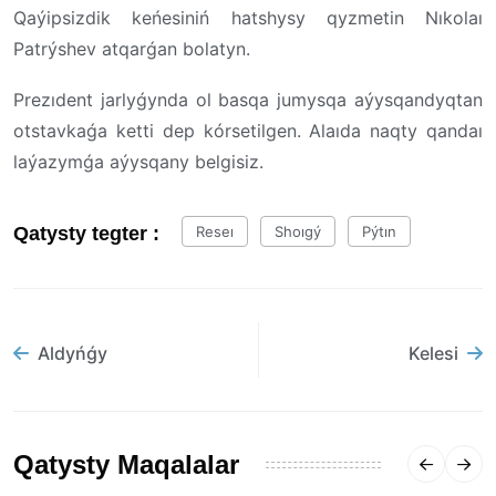
Qaýipsizdik keńesiniń hatshysy qyzmetin Nıkolaı
Patrýshev atqarǵan bolatyn.
Prezıdent jarlyǵynda ol basqa jumysqa aýysqandyqtan
otstavkaǵa ketti dep kórsetilgen. Alaıda naqty qandaı
laýazymǵa aýysqany belgisiz.
Qatysty tegter :
Reseı
Shoıgý
Pýtın
Aldyńǵy
Kelesi
Qatysty Maqalalar