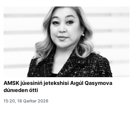
AMSK júıesiniń jetekshisi Aıgúl Qasymova
dúnıeden ótti
15:20, 18 Qańtar 2026