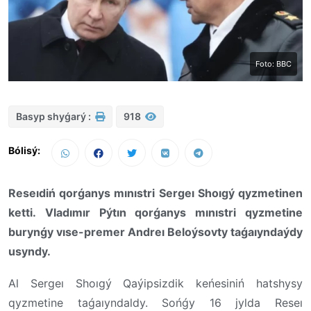
Foto: BBC
Basyp shyǵarý :
918
Bólisý:
Reseıdiń qorǵanys mınıstri Sergeı Shoıgý qyzmetinen
ketti. Vladımır Pýtın qorǵanys mınıstri qyzmetine
burynǵy vıse-premer Andreı Beloýsovty taǵaıyndaýdy
usyndy.
Al Sergeı Shoıgý Qaýipsizdik keńesiniń hatshysy
qyzmetine taǵaıyndaldy. Sońǵy 16 jylda Reseı