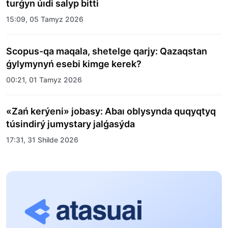
turǵyn úıdi salyp bitti
15:09, 05 Tamyz 2026
Scopus-qa maqala, shetelge qarjy: Qazaqstan
ǵylymynyń esebi kimge kerek?
00:21, 01 Tamyz 2026
«Zań kerýeni» jobasy: Abaı oblysynda quqyqtyq
túsindirý jumystary jalǵasýda
17:31, 31 Shilde 2026
Halyqaralyq «Formýla-1 H2O» jarysyn Qonaev
qalasynda ótkizý josparlanýda
13:13, 30 Shilde 2026