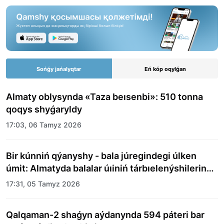
Sońǵy jańalyqtar
Eń kóp oqylǵan
Almaty oblysynda «Taza beısenbi»: 510 tonna
qoqys shyǵaryldy
17:03, 06 Tamyz 2026
Bir kúnniń qýanyshy - bala júregindegi úlken
úmit: Almatyda balalar úıiniń tárbıelenýshilerine
merekelik kún uıymdastyryldy
17:31, 05 Tamyz 2026
Qalqaman-2 shaǵyn aýdanynda 594 páteri bar