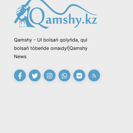
Qamshy - Ul bolsań qolyńda, qul
bolsań tóbeńde oınaıdy!|Qamshy
News