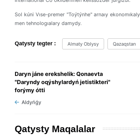
International Co ókilderimen kelissózder júrgizdi.
Sol kúni Vıse-premer "Toýtýnhe" arnaıy ekonomıkal
men tehnologıalary damydy.
Qatysty tegter :
Almaty Oblysy
Qazaqstan
Daryn jáne erekshelik: Qonaevta
"Daryndy oqýshylardyń jetistikteri"
forýmy ótti
Aldyńǵy
Qatysty Maqalalar