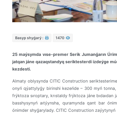
Basyp shyǵarý :
1470
25 maýsymda vıse-premer Serik Jumanǵarın Úrims
jatqan jáne qazaqstandyq seriktesterdi izdeýge mú
kezdesti.
Almaty oblysynda CITIC Construction seriktesterime
onyń qýattylyǵy birinshi kezeńde – 300 myń tonna,
frýktoza sıroptary, krıstaldy frýktoza jáne bıdaıda
basshysynyń aıtýynsha, quramynda qant bar ónimde
ónimder shyǵarylady. CITIC Construction zaýytynyń 