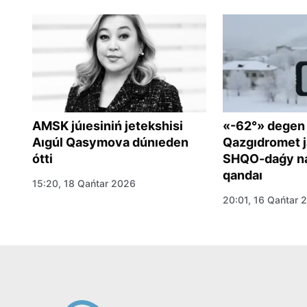
AMSK júıesiniń jetekshisi
«-62°» degen
Aıgúl Qasymova dúnıeden
Qazgıdromet j
ótti
SHQO-daǵy na
qandaı
15:20, 18 Qańtar 2026
om
20:01, 16 Qańtar 
a