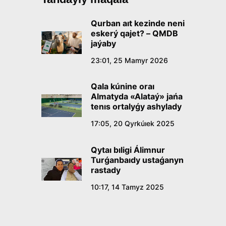
Qurban aıt kezinde neni
eskerý qajet? – QMDB
jaýaby
23:01, 25 Mamyr 2026
Qala kúnine oraı
Almatyda «Alataý» jańa
tenıs ortalyǵy ashylady
17:05, 20 Qyrkúıek 2025
Qytaı bıligi Álimnur
Turǵanbaıdy ustaǵanyn
rastady
10:17, 14 Tamyz 2025