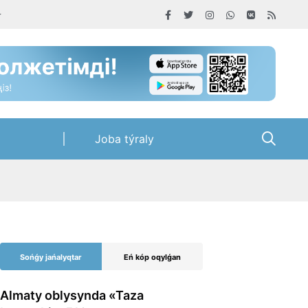
Joba týraly
Sońǵy jańalyqtar
Eń kóp oqylǵan
Almaty oblysynda «Taza