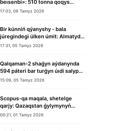
beısenbi»: 510 tonna qoqys
shyǵaryldy
17:03, 06 Tamyz 2026
Bir kúnniń qýanyshy - bala
júregindegi úlken úmit: Almatyda
balalar úıiniń tárbıelenýshilerine
17:31, 05 Tamyz 2026
merekelik kún uıymdastyryldy
Qalqaman-2 shaǵyn aýdanynda
594 páteri bar turǵyn úıdi salyp
bitti
15:09, 05 Tamyz 2026
Scopus-qa maqala, shetelge
qarjy: Qazaqstan ǵylymynyń
esebi kimge kerek?
00:21, 01 Tamyz 2026