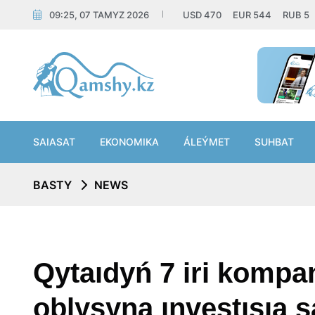
09:25, 07 TAMYZ 2026
USD
470
EUR
544
RUB
5
SAIASAT
EKONOMIKA
ÁLEÝMET
SUHBAT
BASTY
NEWS
Qytaıdyń 7 iri kompa
oblysyna ınvestısıa 