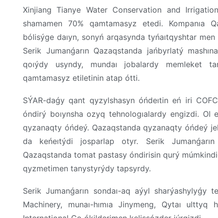
Xinjiang Tianye Water Conservation and Irrigat
shamamen 70% qamtamasyz etedi. Kompanıa Qaz
bólisýge daıyn, sonyń arqasynda tyńaıtqyshtar men 
Serik Jumanǵarın Qazaqstanda jańbyrlatý mashınal
qoıýdy usyndy, mundaı jobalardy memleket ta
qamtamasyz etiletinin atap ótti.
SÝAR-daǵy qant qyzylshasyn óńdeıtin eń iri COFC
óndirý boıynsha ozyq tehnologıalardy engizdi. Ol e
qyzanaqty óńdeý. Qazaqstanda qyzanaqty óńdeý jelisi
da keńeıtýdi josparlap otyr. Serik Jumanǵarın
Qazaqstanda tomat pastasy óndirisin qurý múmkindi
qyzmetimen tanystyrýdy tapsyrdy.
Serik Jumanǵarın sondaı-aq aýyl sharýashylyǵy te
Machinery, munaı-hımıa Jinymeng, Qytaı ulttyq h