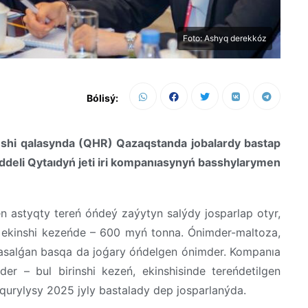
Foto: Ashyq derekkóz
Bólisý:
hi qalasynda (QHR) Qazaqstanda jobalardy bastap
ddeli Qytaıdyń jeti iri kompanıasynyń basshylarymen
n astyqty tereń óńdeý zaýytyn salýdy josparlap otyr,
 ekinshi kezeńde – 600 myń tonna. Ónimder-maltoza,
n jasalǵan basqa da joǵary óńdelgen ónimder. Kompanıa
r – bul birinshi kezeń, ekinshisinde tereńdetilgen
qurylysy 2025 jyly bastalady dep josparlanýda.