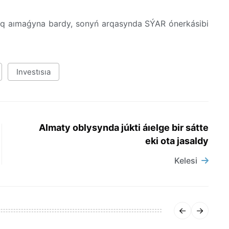
yq aımaǵyna bardy, sonyń arqasynda SÝAR ónerkásibi
Investısıa
Almaty oblysynda júkti áıelge bir sátte
eki ota jasaldy
Kelesi