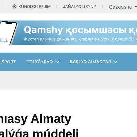
Qazaqsha
KÚNDIZGI REJIM
JAŃALYQ USYNÝ
SPORT
TOLYǴYRAQ
BARLYQ AIMAQTAR
nıasy Almaty
salýǵa múddeli