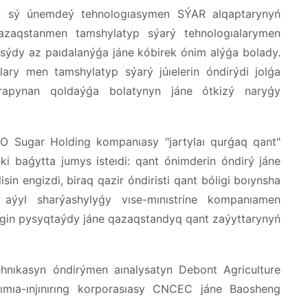
ion sý únemdeý tehnologıasymen SÝAR alqaptarynyń
aqstanmen tamshylatyp sýarý tehnologıalarymen
sýdy az paıdalanýǵa jáne kóbirek ónim alýǵa bolady.
ary men tamshylatyp sýarý júıelerin óndirýdi jolǵa
rapynan qoldaýǵa bolatynyn jáne ótkizý naryǵy
O Sugar Holding kompanıasy "jartylaı qurǵaq qant"
ki baǵytta jumys isteıdi: qant ónimderin óndirý jáne
n engizdi, biraq qazir óndiristi qant bóligi boıynsha
 aýyl sharýashylyǵy vıse-mınıstrine kompanıamen
gin pysyqtaýdy jáne qazaqstandyq qant zaýyttarynyń
hnıkasyn óndirýmen aınalysatyn Debont Agriculture
ımıa-ınjınırıng korporasıasy CNCEC jáne Baosheng