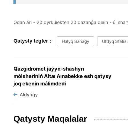
Odan ári - 20 qyrkúıekten 20 qazanǵa deıin - úı sha
Qatysty tegter :
Halyq Sanaǵy
Ulttyq Statıs
Qazgıdromet jaýyn-shashyn
mólsheriniń Altaı Aınabekke esh qatysy
joq ekenin málimdedi
Aldyńǵy
Qatysty Maqalalar