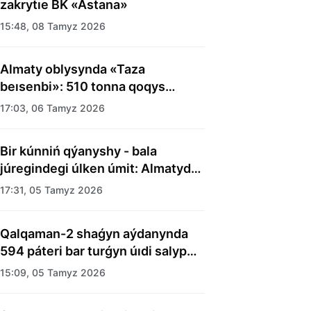
zakrytıe BK «Astana»
15:48, 08 Tamyz 2026
Almaty oblysynda «Taza
beısenbi»: 510 tonna qoqys
shyǵaryldy
17:03, 06 Tamyz 2026
Bir kúnniń qýanyshy - bala
júregindegi úlken úmit: Almatyda
balalar úıiniń tárbıelenýshilerine
17:31, 05 Tamyz 2026
merekelik kún uıymdastyryldy
Qalqaman-2 shaǵyn aýdanynda
594 páteri bar turǵyn úıdi salyp
bitti
15:09, 05 Tamyz 2026