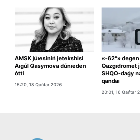
AMSK júıesiniń jetekshisi
«-62°» degen
Aıgúl Qasymova dúnıeden
Qazgıdromet j
ótti
SHQO-daǵy na
qandaı
15:20, 18 Qańtar 2026
om
20:01, 16 Qańtar 
a