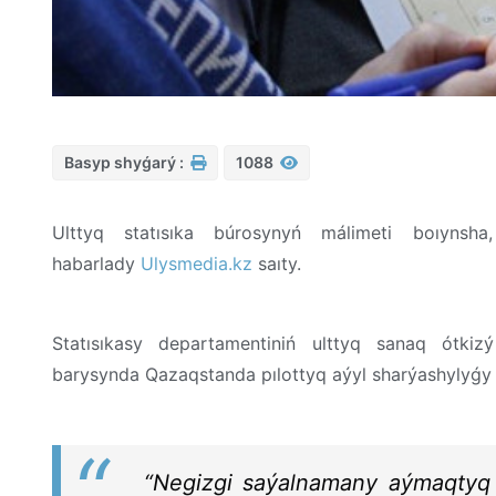
Basyp shyǵarý :
1088
Ulttyq statısıka búrosynyń málimeti boıynsha
habarlady
Ulysmedia.kz
saıty.
Statısıkasy departamentiniń ulttyq sanaq ótki
barysynda Qazaqstanda pılottyq aýyl sharýashylyǵy s
“Negizgi saýalnamany aýmaqtyq b