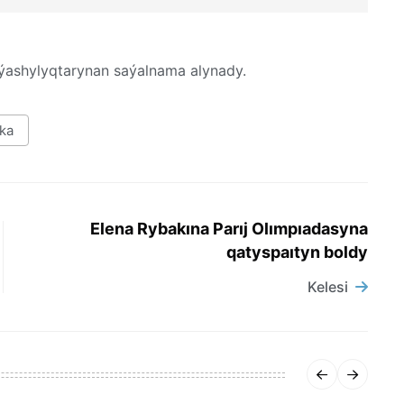
rýashylyqtarynan saýalnama alynady.
ıka
Elena Rybakına Parıj Olımpıadasyna
qatyspaıtyn boldy
Kelesi