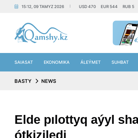
15:12, 09 TAMYZ 2026
USD
470
EUR
544
RUB
5
SAIASAT
EKONOMIKA
ÁLEÝMET
SUHBAT
BASTY
NEWS
Elde pılottyq aýyl s
ótkiziledi