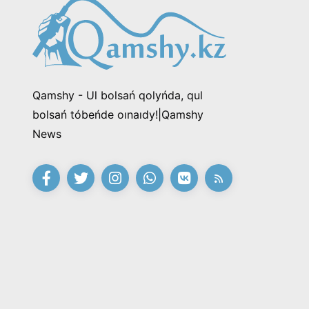
Qamshy - Ul bolsań qolyńda, qul
bolsań tóbeńde oınaıdy!|Qamshy
News