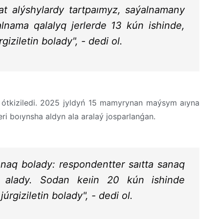
bat alýshylardy tartpaımyz, saýalnamany
lnama qalalyq jerlerde 13 kún ishinde,
giziletin bolady", - dedi ol.
ótkiziledi. 2025 jyldyń 15 mamyrynan maýsym aıyna
eri boıynsha aldyn ala aralaý josparlanǵan.
anaq bolady: respondentter saıtta sanaq
a alady. Sodan keıin 20 kún ishinde
rgiziletin bolady", - dedi ol.