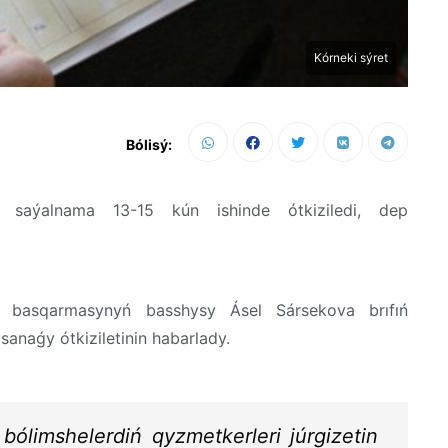
Kórneki sýret
Bólisý:
, saýalnama 13-15 kún ishinde ótkiziledi, dep
zý basqarmasynyń basshysy Ásel Sársekova brıfıń
anaǵy ótkiziletinin habarlady.
ólimshelerdiń qyzmetkerleri júrgizetin