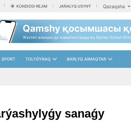
Qazaqsha
KÚNDIZGI REJIM
JAŃALYQ USYNÝ
SPORT
TOLYǴYRAQ
BARLYQ AIMAQTAR
harýashylyǵy sanaǵy