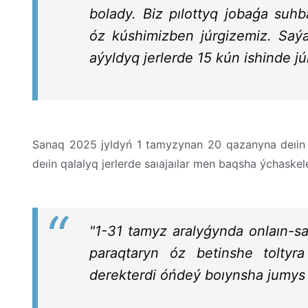
bolady. Biz pılottyq jobaǵa suh
óz kúshimizben júrgizemiz. Saýa
aýyldyq jerlerde 15 kún ishinde júr
Sanaq 2025 jyldyń 1 tamyzynan 20 qazanyna deıin 
deıin qalalyq jerlerde saıajaılar men baqsha ýchaskel
"1-31 tamyz aralyǵynda onlaın-s
paraqtaryn óz betinshe toltyr
derekterdi óńdeý boıynsha jumys jú