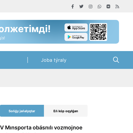
Joba týraly
Sońǵy jańalyqtar
Eń kóp oqylǵan
V Mınsporta obásnılı vozmojnoe