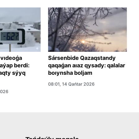
 vıdeoǵa
Sársenbide Qazaqstandy
1
aýap berdi:
qaqaǵan aıaz qysady: qalalar
b
qty sýyq
boıynsha boljam
ó
08:01, 14 Qańtar 2026
06
2026