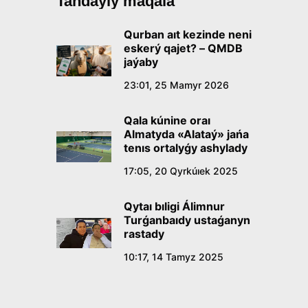
Tańdaýly maqala
Qurban aıt kezinde neni
eskerý qajet? – QMDB
jaýaby
23:01, 25 Mamyr 2026
Qala kúnine oraı
Almatyda «Alataý» jańa
tenıs ortalyǵy ashylady
17:05, 20 Qyrkúıek 2025
Qytaı bıligi Álimnur
Turǵanbaıdy ustaǵanyn
rastady
10:17, 14 Tamyz 2025