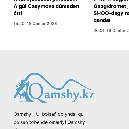
Aıgúl Qasymova dúnıeden
Qazgıdromet j
ótti
SHQO-daǵy na
qandaı
15:20, 18 Qańtar 2026
om
20:01, 16 Qańtar 
a
Qamshy - Ul bolsań qolyńda, qul
bolsań tóbeńde oınaıdy!|Qamshy