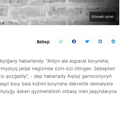
Kórneki sýret
Bólisý:
abylǵany habarlandy. "Aldyn ala aqparat boıynsha,
mystyq janjal negizinde ózin-ózi óltirgen. Sebepteri
q is qozǵaldy", - dep habarlady Aqtaý garnızonynyń
aqyt boıy bala kútimi boıynsha dekrettik demalysta
sshylyǵy áskerı qyzmetshiniń otbasy men jaqyndaryna