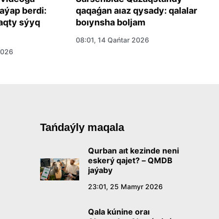
aýap berdi:
qaqaǵan aıaz qysady: qalalar
b
qty sýyq
boıynsha boljam
ó
08:01, 14 Qańtar 2026
06
2026
Tańdaýly maqala
Qurban aıt kezinde neni
eskerý qajet? – QMDB
jaýaby
23:01, 25 Mamyr 2026
Qala kúnine oraı