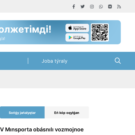
Joba týraly
Sońǵy jańalyqtar
Eń kóp oqylǵan
V Mınsporta obásnılı vozmojnoe