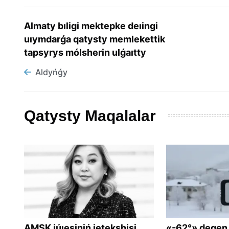
Almaty bıligi mektepke deıingi
uıymdarǵa qatysty memlekettik
tapsyrys mólsherin ulǵaıtty
Aldyńǵy
Qatysty Maqalalar
AMSK júıesiniń jetekshisi
«-62°» degen