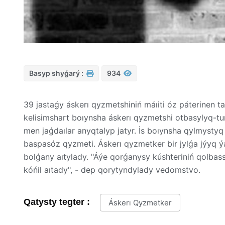
Basyp shyǵarý :
934
39 jastaǵy áskerı qyzmetshiniń máıiti óz páterinen t
kelisimshart boıynsha áskerı qyzmetshi otbasylyq-tur
men jaǵdaılar anyqtalyp jatyr. İs boıynsha qylmysty
baspasóz qyzmeti. Áskerı qyzmetker bir jylǵa jýyq ý
bolǵany aıtylady. "Áýe qorǵanysy kúshteriniń qolba
kóńil aıtady", - dep qorytyndylady vedomstvo.
Qatysty tegter :
Áskerı Qyzmetker