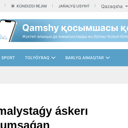
Qazaqsha
KÚNDIZGI REJIM
JAŃALYQ USYNÝ
SPORT
TOLYǴYRAQ
BARLYQ AIMAQTAR
malystaǵy áskerı
 jumsaǵan