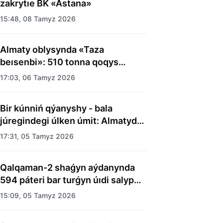
zakrytıe BK «Astana»
15:48, 08 Tamyz 2026
Almaty oblysynda «Taza
beısenbi»: 510 tonna qoqys
shyǵaryldy
17:03, 06 Tamyz 2026
Bir kúnniń qýanyshy - bala
júregindegi úlken úmit: Almatyda
balalar úıiniń tárbıelenýshilerine
17:31, 05 Tamyz 2026
merekelik kún uıymdastyryldy
Qalqaman-2 shaǵyn aýdanynda
594 páteri bar turǵyn úıdi salyp
bitti
15:09, 05 Tamyz 2026