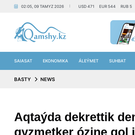
02:05, 09 TAMYZ 2026
USD
471
EUR
544
RUB
5
SAIASAT
EKONOMIKA
ÁLEÝMET
SUHBAT
BASTY
NEWS
Aqtaýda dekrettik de
qyzmetker ózine qol