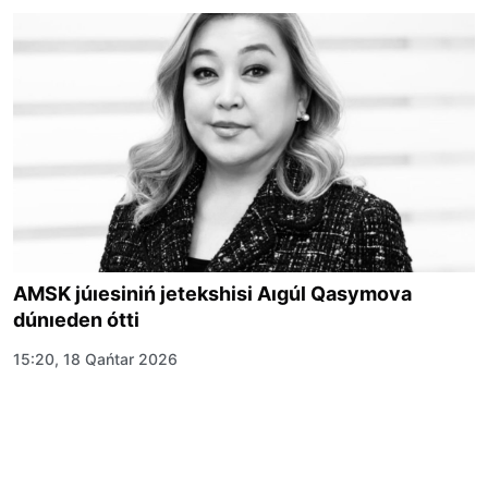
AMSK júıesiniń jetekshisi Aıgúl Qasymova
dúnıeden ótti
15:20, 18 Qańtar 2026