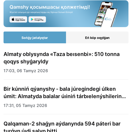
Sońǵy jańalyqtar
Eń kóp oqylǵan
Almaty oblysynda «Taza beısenbi»: 510 tonna
qoqys shyǵaryldy
17:03, 06 Tamyz 2026
Bir kúnniń qýanyshy - bala júregindegi úlken
úmit: Almatyda balalar úıiniń tárbıelenýshilerine
merekelik kún uıymdastyryldy
17:31, 05 Tamyz 2026
Qalqaman-2 shaǵyn aýdanynda 594 páteri bar
turǵyn úıdi salyp bitti