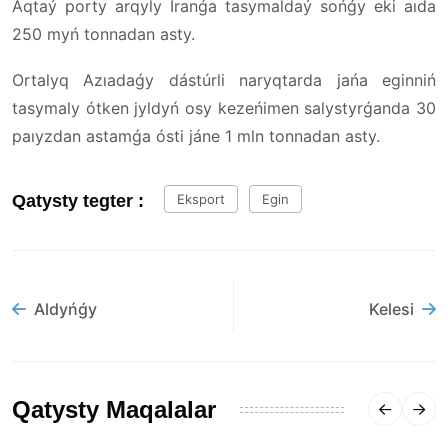
Aqtaý porty arqyly Iranǵa tasymaldaý sońǵy eki aıda
250 myń tonnadan asty.
Ortalyq Azıadaǵy dástúrli naryqtarda jańa eginniń
tasymaly ótken jyldyń osy kezeńimen salystyrǵanda 30
paıyzdan astamǵa ósti jáne 1 mln tonnadan asty.
Qatysty tegter :
Eksport
Egin
Aldyńǵy
Kelesi
Qatysty Maqalalar