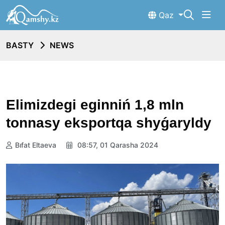
Qaz
BASTY
NEWS
Elimizdegi eginniń 1,8 mln
tonnasy eksportqa shyǵaryldy
Bıfat Eltaeva
08:57, 01 Qarasha 2024