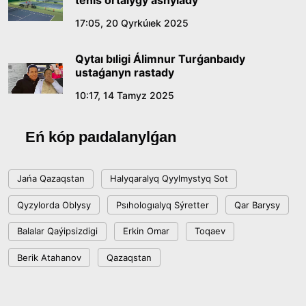
tenıs ortalyǵy ashylady
17:05, 20 Qyrkúıek 2025
Jasandy ıntellekt: adamzattyń kómekshisi me,
álde básekelesi me?
Qytaı bıligi Álimnur Turǵanbaıdy
18:16, 20 Shilde 2026
ustaǵanyn rastady
10:17, 14 Tamyz 2025
Ulttyq arhıvtiń ashylǵanyna 20 jyl: negizgi
jetistikteri men damý baǵyty
Eń kóp paıdalanylǵan
17:09, 20 Shilde 2026
Jańa Qazaqstan
Halyqaralyq Qyylmystyq Sot
Memleket basshysy Kóbeıtuz kóliniń jaı-kúıine
Qyzylorda Oblysy
Psıhologıalyq Sýretter
Qar Barysy
nazar aýdardy
Balalar Qaýipsizdigi
Erkin Omar
Toqaev
18:22, 17 Shilde 2026
Berik Atahanov
Qazaqstan
ALTYN ORDA TARIHYN OQYTÝDYŃ
INOVASIALYQ TÁSİLDERİ ENGİZİLEDİ