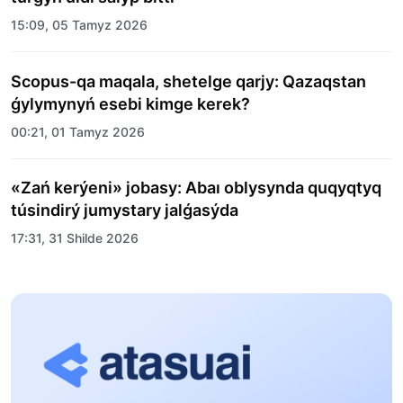
15:09, 05 Tamyz 2026
Scopus-qa maqala, shetelge qarjy: Qazaqstan
ǵylymynyń esebi kimge kerek?
00:21, 01 Tamyz 2026
«Zań kerýeni» jobasy: Abaı oblysynda quqyqtyq
túsindirý jumystary jalǵasýda
17:31, 31 Shilde 2026
Halyqaralyq «Formýla-1 H2O» jarysyn Qonaev
qalasynda ótkizý josparlanýda
13:13, 30 Shilde 2026
Asqat Asylbekov: Kúshti bılikke kúshti tulǵalar