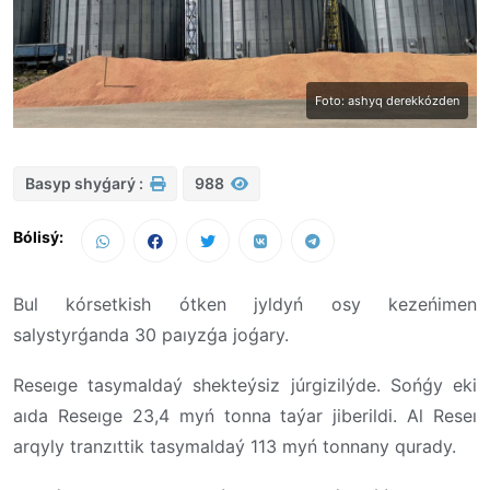
Foto: ashyq derekkózden
Basyp shyǵarý :
988
Bólisý:
Bul kórsetkish ótken jyldyń osy kezeńimen
salystyrǵanda 30 paıyzǵa joǵary.
Reseıge tasymaldaý shekteýsiz júrgizilýde. Sońǵy eki
aıda Reseıge 23,4 myń tonna taýar jiberildi. Al Reseı
arqyly tranzıttik tasymaldaý 113 myń tonnany qurady.