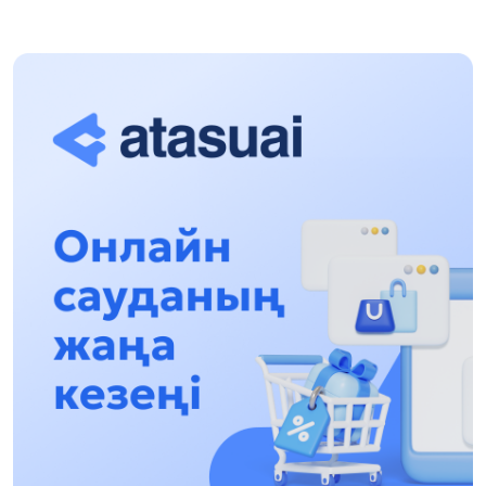
«Zań kerýeni» jobasy: Abaı oblysynda quqyqtyq
túsindirý jumystary jalǵasýda
17:31, 31 Shilde 2026
Halyqaralyq «Formýla-1 H2O» jarysyn Qonaev
qalasynda ótkizý josparlanýda
13:13, 30 Shilde 2026
Asqat Asylbekov: Kúshti bılikke kúshti tulǵalar
kerek!
12:01, 28 Shilde 2026
Abzal Dostıar: Dýman Muhametkárimdi Almaty
túrmesine aýystyrýy múmkin