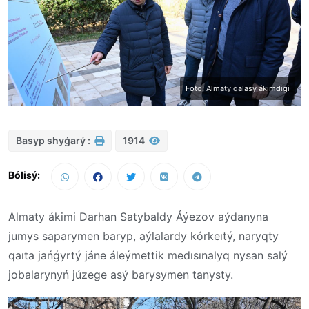
Foto: Almaty qalasy ákimdigi
Basyp shyǵarý :
1914
Bólisý:
Almaty ákimi Darhan Satybaldy Áýezov aýdanyna
jumys saparymen baryp, aýlalardy kórkeıtý, naryqty
qaıta jańǵyrtý jáne áleýmettik medısınalyq nysan salý
jobalarynyń júzege asý barysymen tanysty.