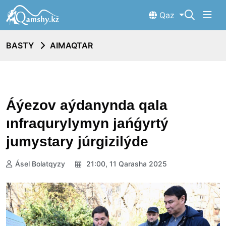
Qaz
BASTY
AIMAQTAR
Áýezov aýdanynda qala
ınfraqurylymyn jańǵyrtý
jumystary júrgizilýde
Ásel Bolatqyzy
21:00, 11 Qarasha 2025