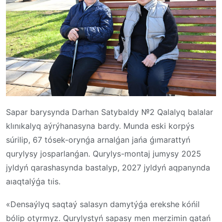
Sapar barysynda Darhan Satybaldy №2 Qalalyq balalar
klınıkalyq aýrýhanasyna bardy. Munda eski korpýs
súrilip, 67 tósek-orynǵa arnalǵan jańa ǵımarattyń
qurylysy josparlanǵan. Qurylys-montaj jumysy 2025
jyldyń qarashasynda bastalyp, 2027 jyldyń aqpanynda
aıaqtalýǵa tıis.
«Densaýlyq saqtaý salasyn damytýǵa erekshe kóńil
bólip otyrmyz. Qurylystyń sapasy men merzimin qatań