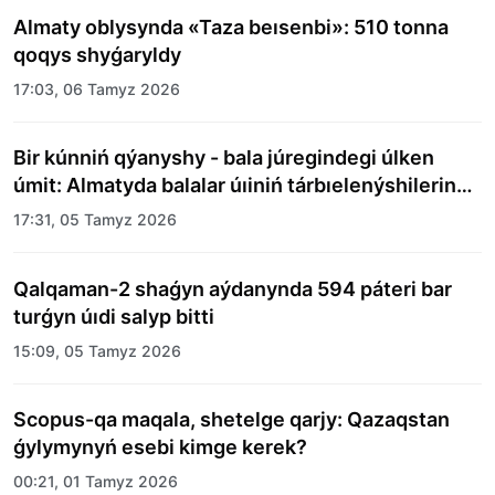
Almaty oblysynda «Taza beısenbi»: 510 tonna
qoqys shyǵaryldy
17:03, 06 Tamyz 2026
Bir kúnniń qýanyshy - bala júregindegi úlken
úmit: Almatyda balalar úıiniń tárbıelenýshilerine
merekelik kún uıymdastyryldy
17:31, 05 Tamyz 2026
Qalqaman-2 shaǵyn aýdanynda 594 páteri bar
turǵyn úıdi salyp bitti
15:09, 05 Tamyz 2026
Scopus-qa maqala, shetelge qarjy: Qazaqstan
ǵylymynyń esebi kimge kerek?
00:21, 01 Tamyz 2026