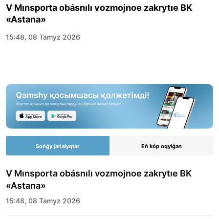
V Mınsporta obásnılı vozmojnoe zakrytıe BK
«Astana»
15:48, 08 Tamyz 2026
Sońǵy jańalyqtar
Eń kóp oqylǵan
V Mınsporta obásnılı vozmojnoe zakrytıe BK
«Astana»
15:48, 08 Tamyz 2026