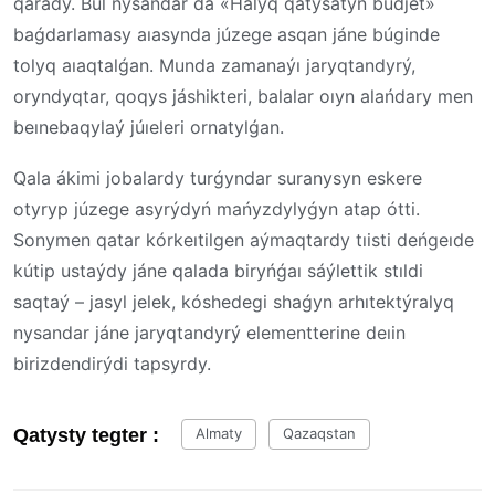
qarady. Bul nysandar da «Halyq qatysatyn búdjet»
baǵdarlamasy aıasynda júzege asqan jáne búginde
tolyq aıaqtalǵan. Munda zamanaýı jaryqtandyrý,
oryndyqtar, qoqys jáshikteri, balalar oıyn alańdary men
beınebaqylaý júıeleri ornatylǵan.
Qala ákimi jobalardy turǵyndar suranysyn eskere
otyryp júzege asyrýdyń mańyzdylyǵyn atap ótti.
Sonymen qatar kórkeıtilgen aýmaqtardy tıisti deńgeıde
kútip ustaýdy jáne qalada biryńǵaı sáýlettik stıldi
saqtaý – jasyl jelek, kóshedegi shaǵyn arhıtektýralyq
nysandar jáne jaryqtandyrý elementterine deıin
birizdendirýdi tapsyrdy.
Qatysty tegter :
Almaty
Qazaqstan