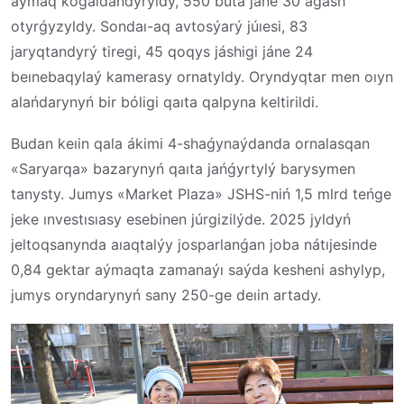
aýmaq kógaldandyryldy, 550 buta jáne 30 aǵash
otyrǵyzyldy. Sondaı-aq avtosýarý júıesi, 83
jaryqtandyrý tiregi, 45 qoqys jáshigi jáne 24
beınebaqylaý kamerasy ornatyldy. Oryndyqtar men oıyn
alańdarynyń bir bóligi qaıta qalpyna keltirildi.
Budan keıin qala ákimi 4-shaǵynaýdanda ornalasqan
«Saryarqa» bazarynyń qaıta jańǵyrtylý barysymen
tanysty. Jumys «Market Plaza» JSHS-niń 1,5 mlrd teńge
jeke ınvestısıasy esebinen júrgizilýde. 2025 jyldyń
jeltoqsanynda aıaqtalýy josparlanǵan joba nátıjesinde
0,84 gektar aýmaqta zamanaýı saýda kesheni ashylyp,
jumys oryndarynyń sany 250-ge deıin artady.