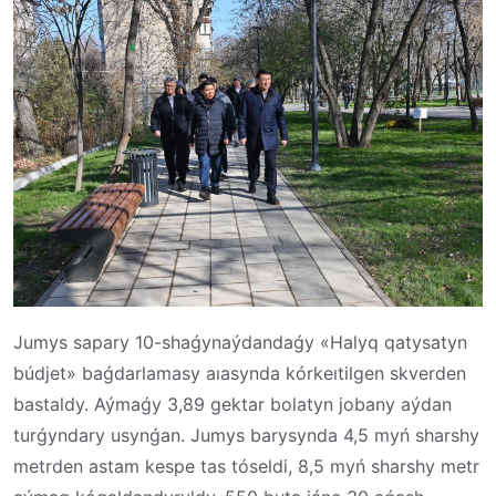
Jumys sapary 10-shaǵynaýdandaǵy «Halyq qatysatyn
búdjet» baǵdarlamasy aıasynda kórkeıtilgen skverden
bastaldy. Aýmaǵy 3,89 gektar bolatyn jobany aýdan
turǵyndary usynǵan. Jumys barysynda 4,5 myń sharshy
metrden astam kespe tas tóseldi, 8,5 myń sharshy metr