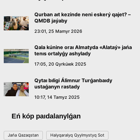
baıqaýynyń jeńimpazy Aqerke Amalátty
qabyldady
16:27, 23 Shilde 2026
Qurban aıt kezinde neni eskerý qajet? –
QMDB jaýaby
Qazaq tilindegi «qut» konseptisiniń
23:01, 25 Mamyr 2026
lıngvomádenı sıpaty
Qala kúnine oraı Almatyda «Alataý» jańa
09:21, 21 Shilde 2026
tenıs ortalyǵy ashylady
17:05, 20 Qyrkúıek 2025
Abaıdyń adam tárbıesi týraly kózqarastarynyń
ózektiligi
Qytaı bıligi Álimnur Turǵanbaıdy
18:59, 20 Shilde 2026
ustaǵanyn rastady
10:17, 14 Tamyz 2025
Jasandy ıntellekt: adamzattyń kómekshisi me,
álde básekelesi me?
Eń kóp paıdalanylǵan
18:16, 20 Shilde 2026
Jańa Qazaqstan
Halyqaralyq Qyylmystyq Sot