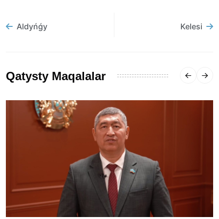
Aldyńǵy
Kelesi
Qatysty Maqalalar