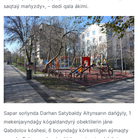
saqtaý mańyzdy», – dedi qala ákimi.
Sapar sońynda Darhan Satybaldy Altynsarın dańǵyly, 1
mekenjaıyndaǵy kógaldandyrý obektilerin jáne
Qabdolov kóshesi, 6 boıyndaǵy kórkeıtilgen aýmaqty