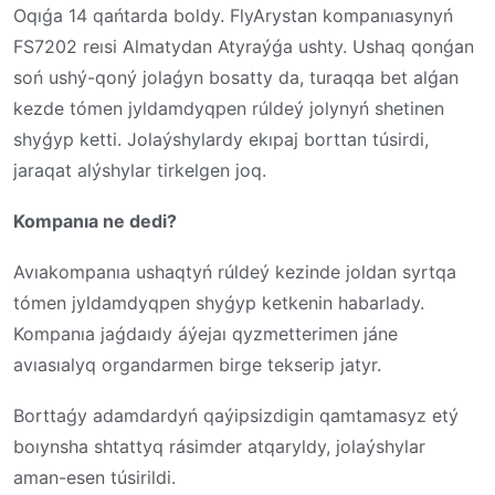
Oqıǵa 14 qańtarda boldy. FlyArystan kompanıasynyń
FS7202 reısi Almatydan Atyraýǵa ushty. Ushaq qonǵan
soń ushý-qoný jolaǵyn bosatty da, turaqqa bet alǵan
kezde tómen jyldamdyqpen rúldeý jolynyń shetinen
shyǵyp ketti. Jolaýshylardy ekıpaj borttan túsirdi,
jaraqat alýshylar tirkelgen joq.
Kompanıa ne dedi?
Avıakompanıa ushaqtyń rúldeý kezinde joldan syrtqa
tómen jyldamdyqpen shyǵyp ketkenin habarlady.
Kompanıa jaǵdaıdy áýejaı qyzmetterimen jáne
avıasıalyq organdarmen birge tekserip jatyr.
Borttaǵy adamdardyń qaýipsizdigin qamtamasyz etý
boıynsha shtattyq rásimder atqaryldy, jolaýshylar
aman-esen túsirildi.