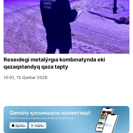
Reseıdegi metalýrgıa kombınatynda eki
qazaqstandyq qaza tapty
10:01, 15 Qańtar 2026