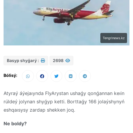
Tengrinews.kz
Basyp shyǵarý :
2698
Bólisý:
Atyraý áýejaıynda FlyArystan ushaǵy qonǵannan keıin
rúldeý jolynan shyǵyp ketti. Borttaǵy 166 jolaýshynyń
eshqaısysy zardap shekken joq.
Ne boldy?