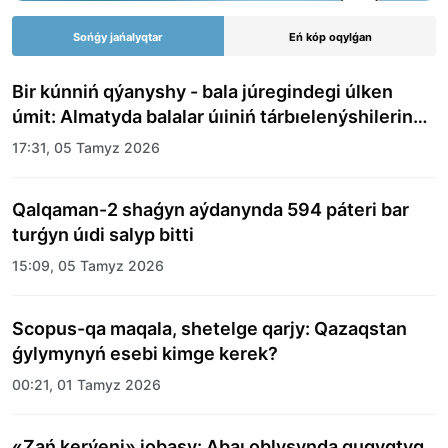
Sońǵy jańalyqtar
Eń kóp oqylǵan
Bir kúnniń qýanyshy - bala júregindegi úlken
úmit: Almatyda balalar úıiniń tárbıelenýshilerine
merekelik kún uıymdastyryldy
17:31, 05 Tamyz 2026
Qalqaman-2 shaǵyn aýdanynda 594 páteri bar
turǵyn úıdi salyp bitti
15:09, 05 Tamyz 2026
Scopus-qa maqala, shetelge qarjy: Qazaqstan
ǵylymynyń esebi kimge kerek?
00:21, 01 Tamyz 2026
«Zań kerýeni» jobasy: Abaı oblysynda quqyqtyq