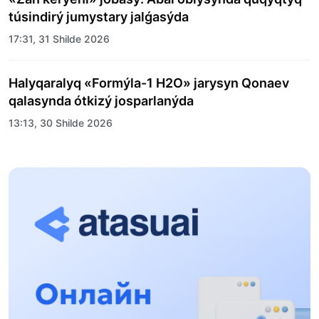
túsindirý jumystary jalǵasýda
17:31, 31 Shilde 2026
Halyqaralyq «Formýla-1 H2O» jarysyn Qonaev
qalasynda ótkizý josparlanýda
13:13, 30 Shilde 2026
Asqat Asylbekov: Kúshti bılikke kúshti tulǵalar
kerek!
12:01, 28 Shilde 2026
Abzal Dostıar: Dýman Muhametkárimdi Almaty
túrmesine aýystyrýy múmkin
16:15, 27 Shilde 2026