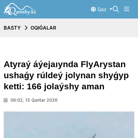
Qaz
BASTY
OQIǴALAR
Atyraý áýejaıynda FlyArystan
ushaǵy rúldeý jolynan shyǵyp
ketti: 166 jolaýshy aman
06:02, 15 Qańtar 2026