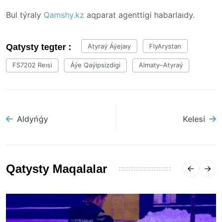
Bul týraly
Qamshy.kz
aqparat agenttigi habarlaıdy.
Qatysty tegter :
Atyraý Áýejaıy
FlyArystan
FS7202 Reısi
Áýe Qaýipsizdigi
Almaty–Atyraý
Aldyńǵy
Kelesi
Qatysty Maqalalar