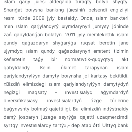
ıslam qarjy júıesi áldeqaıda turaqty bolyp shyqty.
Sharıǵat boıysha bankıng júıesiniń belsendi engizilýi
resmı túrde 2009 jyly bastaldy. Onda, ıslam bankteri
men ıslam qarjylandyrý uıymdarynyń jumysy jóninde
zań qabyldanǵan bolatyn. 2011 jyly memlekettik ıslam
qundy qaǵazdaryn shyǵarýǵa ruqsat beretin jáne
ujymdyq ıslam qundy qaǵazdarynyń emıtent tizimin
keńeıtetin taǵy bir normatıvtik-quqyqtyq akt
qabyldandy. Keıin, úkimet tarapynan ıslam
qarjylandyrylýyn damytý boıynsha jol kartasy bekitildi.
«Bizdiń elimizdegi ıslam qarjylandyrylýyn damytýdyń
negizgi maqsaty – ınvestısıalyq aǵymdardyń
dıversıfıkasıasy, ınvestısıalardyń ózge túrlerine
baǵynyshty bolmaý qajettiligi. Bul elimizdiń ındýstrıaldy
damý josparyn júzege asyrýǵa qajetti uzaqmerzimdi
syrtqy ınvestısıalardy tartý»,- dep atap ótti Ulttyq bank