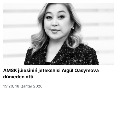
AMSK júıesiniń jetekshisi Aıgúl Qasymova
dúnıeden ótti
15:20, 18 Qańtar 2026