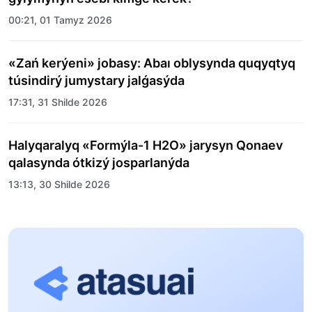
00:21, 01 Tamyz 2026
«Zań kerýeni» jobasy: Abaı oblysynda quqyqtyq
túsindirý jumystary jalǵasýda
17:31, 31 Shilde 2026
Halyqaralyq «Formýla-1 H2O» jarysyn Qonaev
qalasynda ótkizý josparlanýda
13:13, 30 Shilde 2026
Asqat Asylbekov: Kúshti bılikke kúshti tulǵalar
kerek!
12:01, 28 Shilde 2026
Abzal Dostıar: Dýman Muhametkárimdi Almaty