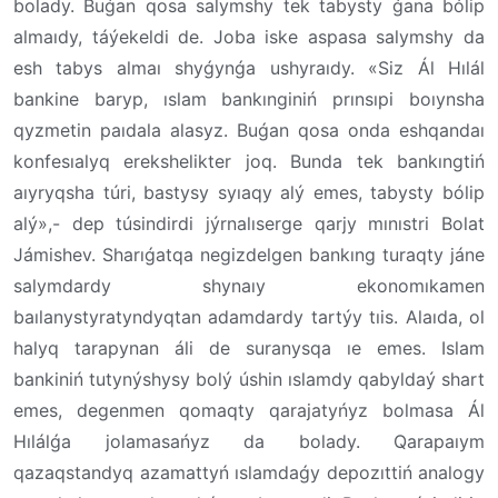
bolady. Buǵan qosa salymshy tek tabysty ǵana bólip
almaıdy, táýekeldi de. Joba iske aspasa salymshy da
esh tabys almaı shyǵynǵa ushyraıdy. «Siz Ál Hılál
bankine baryp, ıslam bankınginiń prınsıpi boıynsha
qyzmetin paıdala alasyz. Buǵan qosa onda eshqandaı
konfesıalyq erekshelikter joq. Bunda tek bankıngtiń
aıyryqsha túri, bastysy syıaqy alý emes, tabysty bólip
alý»,- dep túsindirdi jýrnalıserge qarjy mınıstri Bolat
Jámishev. Sharıǵatqa negizdelgen bankıng turaqty jáne
salymdardy shynaıy ekonomıkamen
baılanystyratyndyqtan adamdardy tartýy tıis. Alaıda, ol
halyq tarapynan áli de suranysqa ıe emes. Islam
bankiniń tutynýshysy bolý úshin ıslamdy qabyldaý shart
emes, degenmen qomaqty qarajatyńyz bolmasa Ál
Hılálǵa jolamasańyz da bolady. Qarapaıym
qazaqstandyq azamattyń ıslamdaǵy depozıttiń analogy