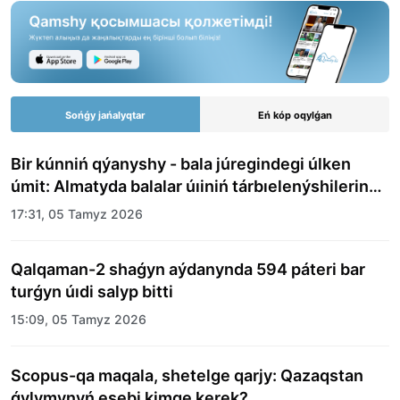
Sońǵy jańalyqtar
Eń kóp oqylǵan
Bir kúnniń qýanyshy - bala júregindegi úlken
úmit: Almatyda balalar úıiniń tárbıelenýshilerine
merekelik kún uıymdastyryldy
17:31, 05 Tamyz 2026
Qalqaman-2 shaǵyn aýdanynda 594 páteri bar
turǵyn úıdi salyp bitti
15:09, 05 Tamyz 2026
Scopus-qa maqala, shetelge qarjy: Qazaqstan
ǵylymynyń esebi kimge kerek?