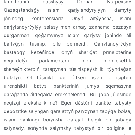
komıtetiniń basshysy Darhan Nurpeıisov
Qazaqstandaǵy ıslam qarjylandyrylýyn damytý
jónindegi konferensıada. Onyń aıtýynsha, ıslam
qarjylandyrýylýy salasy men arnaıy zańnama bazasyn
qurǵanmen, qoǵamymyz ıslam qarjysy jóninde áli
barlyǵyn túsinip, bile bermeıdi. Qarjylandyrýdyń
bastapqy kezeńinde, onyń sharıǵat prınsıpterine
negizdelýi parlamentarıı men memlekettik
sheneýnikterdiń tarapynan túsinispeýshilik týyndaǵan
bolatyn. Ol túsinikti de, óıtkeni ıslam prınsıpteri
úırenshikti batys bankteriniń jumys sqemasyna
qaraǵanda áldeqaıda erekshelenedi. Bul joba júıesinde
negizgi erekshelik ne? Eger dástúrli bankte tabysty
depozıtke salynǵan qarajattyń paıyzynan tabýǵa bolsa,
ıslam bankıngi boıynsha qarajat belgili bir jobaǵa
salynady, sońynda salymshy tabystyń bir bóligine ıe