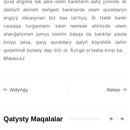
qosa áńgime tek jeke ıslam bankterin ashý jóninde. Al
dástúrli ekinshi deńgeıli bankterde ıslam quraldaryn
engizý ıdeıasynan biz bas tarttyq. Ál Halál banki
«aıaqqa turǵannan» keıin nemese elimizde ıslam
sharıǵatymen jumys isteıtin basqa da bankter paıda
bolyp jatsa, qarjy quraldary qalyń kópshilik úshin
qoljetimdi bolady dep ótti ol. Ázirge ortasha kirisi ba.
BNews.kz
Aldyńǵy
Kelesi
Qatysty Maqalalar