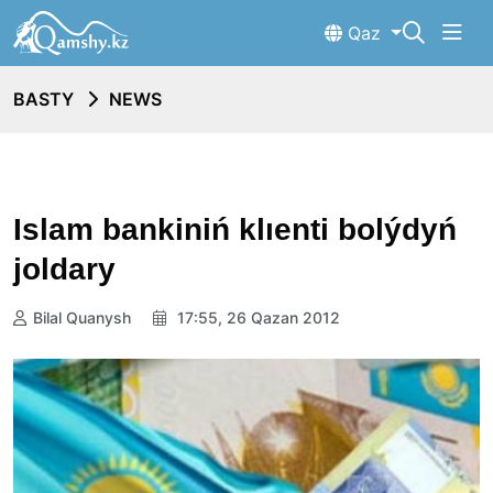
Qaz
BASTY
NEWS
Islam bankiniń klıenti bolýdyń
joldary
Bilal Quanysh
17:55, 26 Qazan 2012