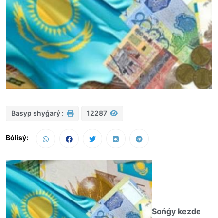
Basyp shyǵarý :
12287
Bólisý:
Sońǵy kezde