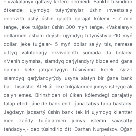
- «vakalany» qaltasy kótere bermeıdi. Bankte túsindirip
ótkendeı ujymdyq tutynýshylar úshin ınvestısıaly
depozıtti ashý úshin qajetti qarajat kólemi - 7 mln
teńge, jeke tulǵalar úshin 300 myń teńge. «Vakalany»
dollarmen asham deýshi ujymdyq tutynýshylar-10 myń
dollar, jeke tulǵalar- 5 myń dollar salýy tıis, nemese
ulttyq valútadaǵy ekvıvalentti somada da bolady.
«Meniń oıymsha, ıslamdyq qarjylandyrý bizde endi ǵana
damyp kele jatqandyǵyn túsinýimiz kerek. Qazir
ıslamdyq qarjylandyrýdy usyna alatyn bir ǵana bank
bar. Tıisinshe, Ál Hılál jeke tulǵalarmen jumys isteýge áli
daıyn emes. Birinshiden ol úlken kólemdegi qarajatty
talap etedi jáne de bank endi ǵana tabys taba bastady.
Jaǵdaıyn jaqsartý úshin bank tek iri ujymdyq klıentter
men zańdy tulǵalarmen jumys isteıtin saıasatty
tańdady»,- dep túsindirip ótti Darhan Nurpeıisov. Oǵan