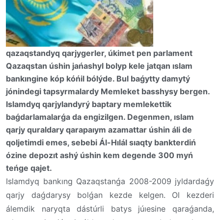
qazaqstandyq qarjygerler, úkimet pen parlament
Qazaqstan úshin jańashyl bolyp kele jatqan ıslam
bankıngine kóp kóńil bólýde. Bul baǵytty damytý
jónindegi tapsyrmalardy Memleket basshysy bergen.
Islamdyq qarjylandyrý baptary memlekettik
baǵdarlamalarǵa da engizilgen. Degenmen, ıslam
qarjy quraldary qarapaıym azamattar úshin áli de
qoljetimdi emes, sebebi Ál-Hılál sıaqty bankterdiń
ózine depozıt ashý úshin kem degende 300 myń
teńge qajet.
Islamdyq bankıng Qazaqstanǵa 2008-2009 jyldardaǵy
qarjy daǵdarysy bolǵan kezde kelgen. Ol kezderi
álemdik naryqta dástúrli batys júıesine qaraǵanda,