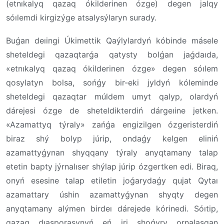
(etnıkalyq qazaq ókilderinen ózge) degen jalqy
sóılemdi kirgizýge atsalysýlaryn surady.
Buǵan deıingi Úkimettik Qaýlylardyń kóbinde másele
sheteldegi qazaqtarǵa qatysty bolǵan jaǵdaıda,
«etnıkalyq qazaq ókilderinen ózge» degen sóılem
qosylatyn bolsa, sońǵy bir-eki jyldyń kóleminde
sheteldegi qazaqtar múldem umyt qalyp, olardyń
dárejesi ózge de sheteldikterdiń dárgeıine jetken.
«Azamattyq týraly» zańǵa engizilgen ózgeristerdiń
biraz shý bolyp júrip, ondaǵy kelgen eliniń
azamattyǵynan shyqqany týraly anyqtamany talap
etetin bapty jýrnalıser shýlap júrip ózgertken edi. Biraq,
onyń esesine talap etiletin joǵarydaǵy qujat Qytaı
azamattary úshin azamattyǵynan shyqty degen
anyqtamany alýmen birdeı dárejede kórinedi. Sóıtip,
qazaq dıasporasynyń eń iri shoǵyry ornalasqan