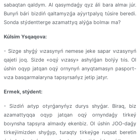
sabaqtan qaldym. Al qasymdaǵy qyz áli bara almaı júr.
Bunyń bári bizdiń qaltamyzǵa aýyrtpalyq túsire beredi.
Sonda stýdentterge azamattyq alýǵa bolmaı ma?
Kúlsim Ysqaqova:
- Sizge shyǵý vızasynyń nemese jeke sapar vızasynyń
qajeti joq. Sizde «oqý vızasy» ashylǵan bolýy tıis. Ol
úshin oqyp jatqan oqý ornynyń anyqtamasyn pasport-
vıza basqarmalaryna tapsyrsańyz jetip jatyr.
Ermek, stýdent:
- Sizdiń aıtyp otyrǵanyńyz durys shyǵar. Biraq, biz
azamattyqqa oqyp jatqan oqý ornyndaǵy tirkeý
boıynsha tapsyra almaıdy ekenbiz. Ol úshin JOO-daǵy
tirkeýimizden shyǵyp, turaqty tirkeýge ruqsat beretin