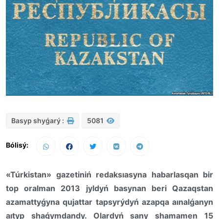
Basyp shyǵarý :
5081
Bólisý:
«Túrkistan» gazetiniń redaksıasyna habarlasqan bir
top oralman 2013 jyldyń basynan beri Qazaqstan
azamattyǵyna qujattar tapsyrýdyń azapqa aınalǵanyn
aıtyp shaǵymdandy. Olardyń sany shamamen 15