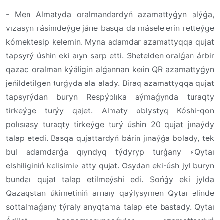
- Men Almatyda oralmandardyń azamattyǵyn alýǵa,
vızasyn rásimdeýge jáne basqa da máselelerin retteýge
kómektesip kelemin. Myna adamdar azamattyqqa qujat
tapsyrý úshin eki aıyn sarp etti. Shetelden oralǵan árbir
qazaq oralman kýáligin alǵannan keıin QR azamattyǵyn
jeńildetilgen turǵyda ala alady. Biraq azamattyqqa qujat
tapsyrýdan buryn Respýblıka aýmaǵynda turaqty
tirkeýge turýy qajet. Almaty oblystyq Kóshi-qon
polısıasy turaqty tirkeýge turý úshin 20 qujat jınaýdy
talap etedi. Basqa qujattardyń bárin jınaýǵa bolady, tek
bul adamdarǵa qıyndyq týdyryp turǵany «Qytaı
elshiliginiń kelisimi» atty qujat. Osydan eki-úsh jyl buryn
bundaı qujat talap etilmeýshi edi. Sońǵy eki jylda
Qazaqstan úkimetiniń arnaıy qaýlysymen Qytaı elinde
sottalmaǵany týraly anyqtama talap ete bastady. Qytaı