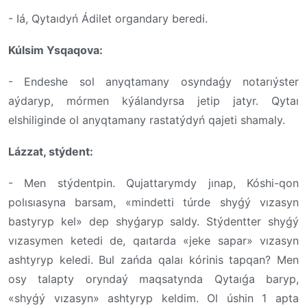
- Iá, Qytaıdyń Ádilet organdary beredi.
Kúlsim Ysqaqova:
- Endeshe sol anyqtamany osyndaǵy notarıýster
aýdaryp, mórmen kýálandyrsa jetip jatyr. Qytaı
elshiliginde ol anyqtamany rastatýdyń qajeti shamaly.
Lázzat, stýdent:
- Men stýdentpin. Qujattarymdy jınap, Kóshi-qon
polısıasyna barsam, «mindetti túrde shyǵý vızasyn
bastyryp kel» dep shyǵaryp saldy. Stýdentter shyǵý
vızasymen ketedi de, qaıtarda «jeke sapar» vızasyn
ashtyryp keledi. Bul zańda qalaı kórinis tapqan? Men
osy talapty oryndaý maqsatynda Qytaıǵa baryp,
«shyǵý vızasyn» ashtyryp keldim. Ol úshin 1 apta