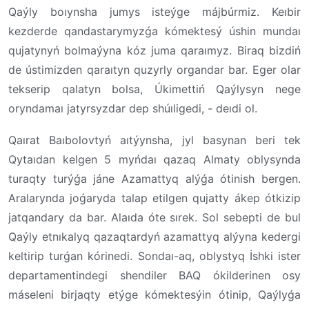
Qaýly boıynsha jumys isteýge májbúrmiz. Keıbir
kezderde qandastarymyzǵa kómektesý úshin mundaı
qujatynyń bolmaýyna kóz juma qaraımyz. Biraq bizdiń
de ústimizden qaraıtyn quzyrly organdar bar. Eger olar
tekserip qalatyn bolsa, Úkimettiń Qaýlysyn nege
oryndamaı jatyrsyzdar dep shúıligedi, - deıdi ol.
Qaırat Baıbolovtyń aıtýynsha, jyl basynan beri tek
Qytaıdan kelgen 5 myńdaı qazaq Almaty oblysynda
turaqty turýǵa jáne Azamattyq alýǵa ótinish bergen.
Aralarynda joǵaryda talap etilgen qujatty ákep ótkizip
jatqandary da bar. Alaıda óte sırek. Sol sebepti de bul
Qaýly etnıkalyq qazaqtardyń azamattyq alýyna kedergi
keltirip turǵan kórinedi. Sondaı-aq, oblystyq İshki ister
departamentindegi shendiler BAQ ókilderinen osy
máseleni birjaqty etýge kómektesýin ótinip, Qaýlyǵa