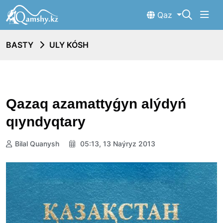
Qaz
BASTY
ULY KÓSH
Qazaq azamattyǵyn alýdyń
qıyndyqtary
Bilal Quanysh
05:13, 13 Naýryz 2013