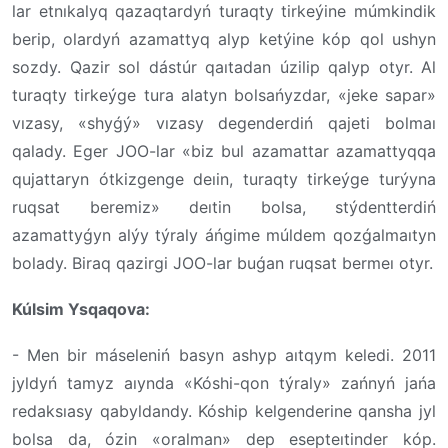
lar etnıkalyq qazaqtardyń turaqty tirkeýine múmkindik
berip, olardyń azamattyq alyp ketýine kóp qol ushyn
sozdy. Qazir sol dástúr qaıtadan úzilip qalyp otyr. Al
turaqty tirkeýge tura alatyn bolsańyzdar, «jeke sapar»
vızasy, «shyǵý» vızasy degenderdiń qajeti bolmaı
qalady. Eger JOO-lar «biz bul azamattar azamattyqqa
qujattaryn ótkizgenge deıin, turaqty tirkeýge turýyna
ruqsat beremiz» deıtin bolsa, stýdentterdiń
azamattyǵyn alýy týraly áńgime múldem qozǵalmaıtyn
bolady. Biraq qazirgi JOO-lar buǵan ruqsat bermeı otyr.
Kúlsim Ysqaqova:
- Men bir máseleniń basyn ashyp aıtqym keledi. 2011
jyldyń tamyz aıynda «Kóshi-qon týraly» zańnyń jańa
redaksıasy qabyldandy. Kóship kelgenderine qansha jyl
bolsa da, ózin «oralman» dep esepteıtinder kóp.