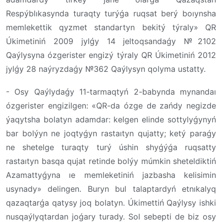
Respýblıkasynda turaqty turýǵa ruqsat berý boıynsha
memlekettik qyzmet standartyn bekitý týraly» QR
Úkimetiniń 2009 jylǵy 14 jeltoqsandaǵy №2102
Qaýlysyna ózgerister engizý týraly QR Úkimetiniń 2012
jylǵy 28 naýryzdaǵy №362 Qaýlysyn qolyma ustatty.
- Osy Qaýlydaǵy 11-tarmaqtyń 2-babynda mynandaı
ózgerister engizilgen: «QR-da ózge de zańdy negizde
ýaqytsha bolatyn adamdar: kelgen elinde sottylyǵynyń
bar bolýyn ne joqtyǵyn rastaıtyn qujatty; ketý paraǵy
ne shetelge turaqty turý úshin shyǵýǵa ruqsatty
rastaıtyn basqa qujat retinde bolýy múmkin sheteldiktiń
Azamattyǵyna ıe memleketiniń jazbasha kelisimin
usynady» delingen. Buryn bul talaptardyń etnıkalyq
qazaqtarǵa qatysy joq bolatyn. Úkimettiń Qaýlysy ishki
nusqaýlyqtardan joǵary turady. Sol sebepti de biz osy