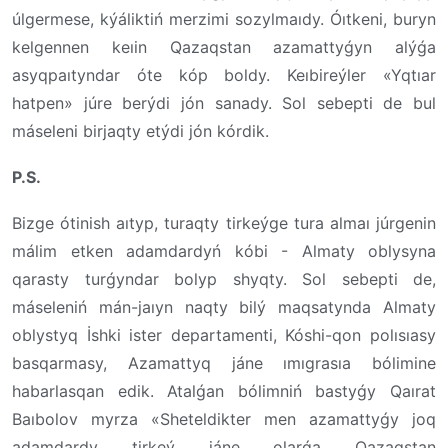
úlgermese, kýáliktiń merzimi sozylmaıdy. Óıtkeni, buryn
kelgennen keıin Qazaqstan azamattyǵyn alýǵa
asyqpaıtyndar óte kóp boldy. Keıbireýler «Yqtıar
hatpen» júre berýdi jón sanady. Sol sebepti de bul
máseleni birjaqty etýdi jón kórdik.
P.S.
Bizge ótinish aıtyp, turaqty tirkeýge tura almaı júrgenin
málim etken adamdardyń kóbi - Almaty oblysyna
qarasty turǵyndar bolyp shyqty. Sol sebepti de,
máseleniń mán-jaıyn naqty bilý maqsatynda Almaty
oblystyq İshki ister departamenti, Kóshi-qon polısıasy
basqarmasy, Azamattyq jáne ımıgrasıa bólimine
habarlasqan edik. Atalǵan bólimniń bastyǵy Qaırat
Baıbolov myrza «Sheteldikter men azamattyǵy joq
adamdardy tirkeý jáne olarǵa Qazaqstan