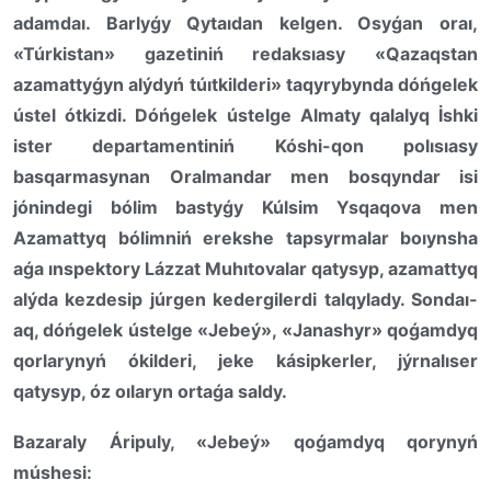
adamdaı. Barlyǵy Qytaıdan kelgen. Osyǵan oraı,
«Túrkistan» gazetiniń redaksıasy «Qazaqstan
azamattyǵyn alýdyń túıtkilderi» taqyrybynda dóńgelek
ústel ótkizdi. Dóńgelek ústelge Almaty qalalyq İshki
ister departamentiniń Kóshi-qon polısıasy
basqarmasynan Oralmandar men bosqyndar isi
jónindegi bólim bastyǵy Kúlsim Ysqaqova men
Azamattyq bólimniń erekshe tapsyrmalar boıynsha
aǵa ınspektory Lázzat Muhıtovalar qatysyp, azamattyq
alýda kezdesip júrgen kedergilerdi talqylady. Sondaı-
aq, dóńgelek ústelge «Jebeý», «Janashyr» qoǵamdyq
qorlarynyń ókilderi, jeke kásipkerler, jýrnalıser
qatysyp, óz oılaryn ortaǵa saldy.
Bazaraly Áripuly, «Jebeý» qoǵamdyq qorynyń
múshesi: