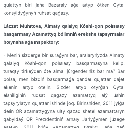
qujattyń biri jańa Bazaraly aǵa aıtyp ótken Qytaı
konsýldyǵynyń ruhsat qaǵazy.
Lázzat Muhıtova, Almaty qalalyq Kóshi-qon polısıasy
basqarmasy Azamattyq bólimniń erekshe tapsyrmalar
boıynsha aǵa ınspektory:
- Meniń sizderge bir suraǵym bar, aralaryńyzda Almaty
qalalyq Kóshi-qon polısıasy basqarmasyna kelip,
turaqty tirkeýden óte almaı júrgenderińiz bar ma? Bar
bolsa, men bizdiń basqarmaǵa qandaı qujattar qajet
ekenin aıtyp óteıin. Sizder aıtyp otyrǵan Qytaı
elshiliginiń ruqsat qaǵazy azamattyq alý úshin
tapsyrylatyn qujattar ishinde joq. Birinshiden, 2011 jylǵa
deıin QR azamattyǵyna ulty qazaq shetel azamattaryn
qabyldaý QR Prezıdentiniń arnaıy Jarlyǵymen júzege
asatyn. 2011 jylǵy «Azamattyq týraly» jańa zań