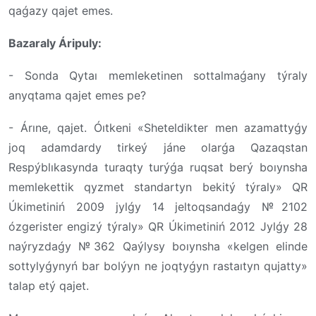
qaǵazy qajet emes.
Bazaraly Áripuly:
- Sonda Qytaı memleketinen sottalmaǵany týraly
anyqtama qajet emes pe?
- Árıne, qajet. Óıtkeni «Sheteldikter men azamattyǵy
joq adamdardy tirkeý jáne olarǵa Qazaqstan
Respýblıkasynda turaqty turýǵa ruqsat berý boıynsha
memlekettik qyzmet standartyn bekitý týraly» QR
Úkimetiniń 2009 jylǵy 14 jeltoqsandaǵy №2102
ózgerister engizý týraly» QR Úkimetiniń 2012 Jylǵy 28
naýryzdaǵy №362 Qaýlysy boıynsha «kelgen elinde
sottylyǵynyń bar bolýyn ne joqtyǵyn rastaıtyn qujatty»
talap etý qajet.