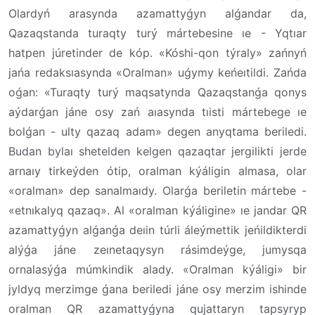
Olardyń arasynda azamattyǵyn alǵandar da,
Qazaqstanda turaqty turý mártebesine ıe - Yqtıar
hatpen júretinder de kóp. «Kóshi-qon týraly» zańnyń
jańa redaksıasynda «Oralman» uǵymy keńeıtildi. Zańda
oǵan: «Turaqty turý maqsatynda Qazaqstanǵa qonys
aýdarǵan jáne osy zań aıasynda tıisti mártebege ıe
bolǵan - ulty qazaq adam» degen anyqtama beriledi.
Budan bylaı shetelden kelgen qazaqtar jergilikti jerde
arnaıy tirkeýden ótip, oralman kýáligin almasa, olar
«oralman» dep sanalmaıdy. Olarǵa beriletin mártebe -
«etnıkalyq qazaq». Al «oralman kýáligine» ıe jandar QR
azamattyǵyn alǵanǵa deıin túrli áleýmettik jeńildikterdi
alýǵa jáne zeınetaqysyn rásimdeýge, jumysqa
ornalasýǵa múmkindik alady. «Oralman kýáligi» bir
jyldyq merzimge ǵana beriledi jáne osy merzim ishinde
oralman QR azamattyǵyna qujattaryn tapsyryp