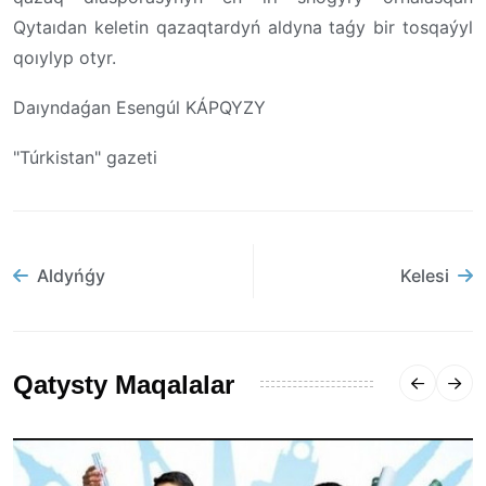
Qytaıdan keletin qazaqtardyń aldyna taǵy bir tosqaýyl
qoıylyp otyr.
Daıyndaǵan Esengúl KÁPQYZY
"Túrkistan" gazeti
Aldyńǵy
Kelesi
Qatysty Maqalalar