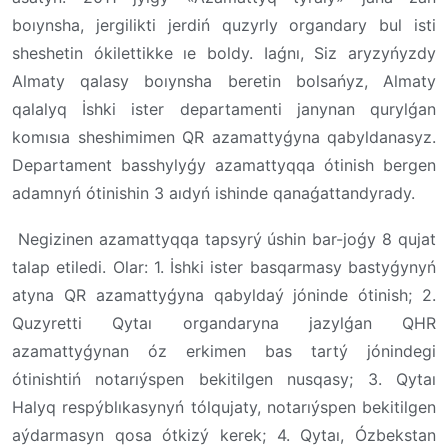
boıynsha, jergilikti jerdiń quzyrly organdary bul isti
sheshetin ókilettikke ıe boldy. Iaǵnı, Siz aryzyńyzdy
Almaty qalasy boıynsha beretin bolsańyz, Almaty
qalalyq İshki ister departamenti janynan qurylǵan
komısıa sheshimimen QR azamattyǵyna qabyldanasyz.
Departament basshylyǵy azamattyqqa ótinish bergen
adamnyń ótinishin 3 aıdyń ishinde qanaǵattandyrady.
Negizinen azamattyqqa tapsyrý úshin bar-joǵy 8 qujat
talap etiledi. Olar: 1. İshki ister basqarmasy bastyǵynyń
atyna QR azamattyǵyna qabyldaý jóninde ótinish; 2.
Quzyretti Qytaı organdaryna jazylǵan QHR
azamattyǵynan óz erkimen bas tartý jónindegi
ótinishtiń notarıýspen bekitilgen nusqasy; 3. Qytaı
Halyq respýblıkasynyń tólqujaty, notarıýspen bekitilgen
aýdarmasyn qosa ótkizý kerek; 4. Qytaı, Ózbekstan