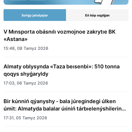
Sońǵy jańalyqtar
Eń kóp oqylǵan
V Mınsporta obásnılı vozmojnoe zakrytıe BK
«Astana»
15:48, 08 Tamyz 2026
Almaty oblysynda «Taza beısenbi»: 510 tonna
qoqys shyǵaryldy
17:03, 06 Tamyz 2026
Bir kúnniń qýanyshy - bala júregindegi úlken
úmit: Almatyda balalar úıiniń tárbıelenýshilerine
merekelik kún uıymdastyryldy
17:31, 05 Tamyz 2026