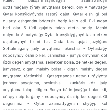
Ádilet basqarmasyndaǵylar azamattardyń
sottalmaǵany týraly anyqtama beredi, ony Almatydaǵy
Qytaı konsýldyǵynda rastaý qajet. Qytaı elshiligi bul
qujatty eshqandaı bógetsiz berip kelip edi. Eki aıdan
beri olar 5 túrli qujatty talap etetin boldy. Meniń
qolymda Almatydaǵy Qytaı konsýldyǵynyń talap etken
qujattarynyń tizimi tur. Onda bes qujat jazylǵan:
Sottalmaǵany jaıly anyqtama, ekinshisi - Qytaıdaǵy
noposyńdy óshirip kel, úshinshisi - jumys ornyńnan qol
úzdi degen anyqtama, zeınetker bolsa, zeınetker degen,
jumyssyz, dıqan, malshy bolsa - dıqan, malshy degen
anyqtama, tórtinshisi - Qazaqstanda turatyn turǵylyqty
jerińnen anyqtama, besinshisi - kúnkóris kózi jaıly
anyqtama talap etilgen. Bunyń bárin jınaýǵa bolar edi,
eń qıyn tıip turǵany - noposyńdy óshirip kel degeni. Ol
degenimiz - Qytaı azamattyǵynan shyǵyp kel