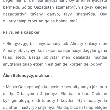
degenmen birdeı. Bul anyqtamany Qytaı eli eshýaqytta
bermeıdi. Sóıtip Qazaqstan azamattyǵyn alǵysy kelgen
qazaqtardyń taýany qaıtyp, taýy shaǵylýda. Osy
qujatty talap etpeı-aq qoısa bolmaı ma?
Raıys, jeke kásipker:
- Bir qyzyǵy, bul anyqtamany tek Almaty qalasy men
Almaty oblysynyń kóshi-qon basqarmasyndaǵylar ǵana
talap etedi. Basqa oblystar men qalalarda mundaı
anyqtama talap etkenin estigen de, kórgen de joqpyn.
Álen Bátenqyzy, oralman:
- Meniń Qazaqstanǵa kelgenime bes-alty aıdyń júzi bop
qaldy. Otbasymda 4 janbyz. Eki balam bar. Oralman
kýáligin aldyq, endi turaqty tirkeýden ótý maqsatynda
qujattar jınastyryp jatyrmyz. Alaıda, bizden talap etilgen