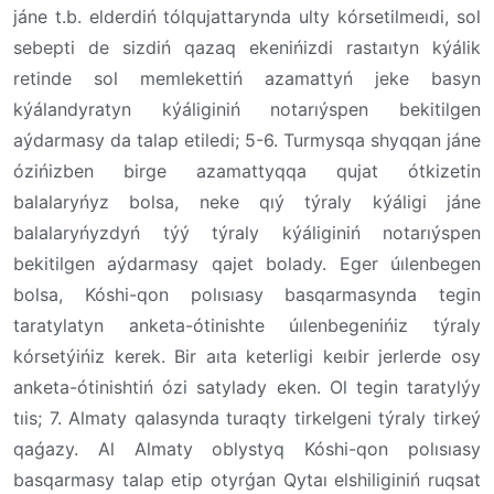
jáne t.b. elderdiń tólqujattarynda ulty kórsetilmeıdi, sol
sebepti de sizdiń qazaq ekenińizdi rastaıtyn kýálik
retinde sol memlekettiń azamattyń jeke basyn
kýálandyratyn kýáliginiń notarıýspen bekitilgen
aýdarmasy da talap etiledi; 5-6. Turmysqa shyqqan jáne
ózińizben birge azamattyqqa qujat ótkizetin
balalaryńyz bolsa, neke qıý týraly kýáligi jáne
balalaryńyzdyń týý týraly kýáliginiń notarıýspen
bekitilgen aýdarmasy qajet bolady. Eger úılenbegen
bolsa, Kóshi-qon polısıasy basqarmasynda tegin
taratylatyn anketa-ótinishte úılenbegenińiz týraly
kórsetýińiz kerek. Bir aıta keterligi keıbir jerlerde osy
anketa-ótinishtiń ózi satylady eken. Ol tegin taratylýy
tıis; 7. Almaty qalasynda turaqty tirkelgeni týraly tirkeý
qaǵazy. Al Almaty oblystyq Kóshi-qon polısıasy
basqarmasy talap etip otyrǵan Qytaı elshiliginiń ruqsat