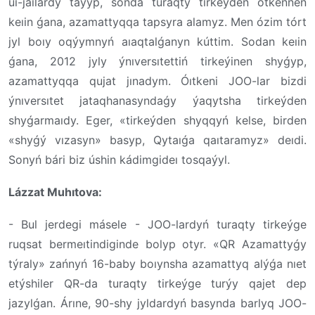
úı-jaılardy taýyp, sonda turaqty tirkeýden ótkennen
keıin ǵana, azamattyqqa tapsyra alamyz. Men ózim tórt
jyl boıy oqýymnyń aıaqtalǵanyn kúttim. Sodan keıin
ǵana, 2012 jyly ýnıversıtettiń tirkeýinen shyǵyp,
azamattyqqa qujat jınadym. Óıtkeni JOO-lar bizdi
ýnıversıtet jataqhanasyndaǵy ýaqytsha tirkeýden
shyǵarmaıdy. Eger, «tirkeýden shyqqyń kelse, birden
«shyǵý vızasyn» basyp, Qytaıǵa qaıtaramyz» deıdi.
Sonyń bári biz úshin kádimgideı tosqaýyl.
Lázzat Muhıtova:
- Bul jerdegi másele - JOO-lardyń turaqty tirkeýge
ruqsat bermeıtindiginde bolyp otyr. «QR Azamattyǵy
týraly» zańnyń 16-baby boıynsha azamattyq alýǵa nıet
etýshiler QR-da turaqty tirkeýge turýy qajet dep
jazylǵan. Árıne, 90-shy jyldardyń basynda barlyq JOO-