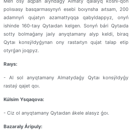
Men osy aqpan aıyndaǵy Almaty qalalyq kóshi-qon
polısıasy basqarmasynyń esebi boıynsha aıtsam, 200
adamnyń qujatyn azamattyqqa qabyldappyz, onyń
ishinde 160-taıy Qytaıdan kelgen. Sonyń bári Qytaıda
sotty bolmaǵany jaıly anyqtamany alyp keldi, biraq
Qytaı konsýldyǵynan ony rastaıtyn qujat talap etip
otyrǵan joqpyz.
Raıys:
- Al sol anyqtamany Almatydaǵy Qytaı konsýldyǵy
rastaý qajet qoı.
Kúlsim Ysqaqova:
- Ciz ol anyqtamany Qytaıdan ákele alasyz ǵoı.
Bazaraly Áripuly: