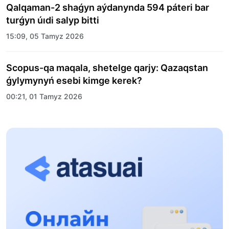
Qalqaman-2 shaǵyn aýdanynda 594 páteri bar
turǵyn úıdi salyp bitti
15:09, 05 Tamyz 2026
Scopus-qa maqala, shetelge qarjy: Qazaqstan
ǵylymynyń esebi kimge kerek?
00:21, 01 Tamyz 2026
«Zań kerýeni» jobasy: Abaı oblysynda quqyqtyq
túsindirý jumystary jalǵasýda
17:31, 31 Shilde 2026
Halyqaralyq «Formýla-1 H2O» jarysyn Qonaev
qalasynda ótkizý josparlanýda
13:13, 30 Shilde 2026