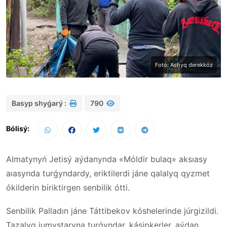
Foto: Ashyq derekkóz
Basyp shyǵarý :
790
Bólisý:
Almatynyń Jetisý aýdanynda «Móldir bulaq» aksıasy
aıasynda turǵyndardy, eriktilerdi jáne qalalyq qyzmet
ókilderin biriktirgen senbilik ótti.
Senbilik Palladın jáne Táttibekov kóshelerinde júrgizildi.
Tazalyq jumystaryna turǵyndar, kásipkerler, aýdan