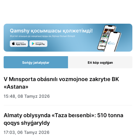
Sońǵy jańalyqtar
Eń kóp oqylǵan
V Mınsporta obásnılı vozmojnoe zakrytıe BK
«Astana»
15:48, 08 Tamyz 2026
Almaty oblysynda «Taza beısenbi»: 510 tonna
qoqys shyǵaryldy
17:03, 06 Tamyz 2026