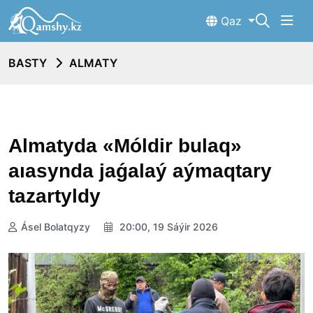
Qaz
BASTY
ALMATY
Almatyda «Móldir bulaq»
aıasynda jaǵalaý aýmaqtary
tazartyldy
Ásel Bolatqyzy
20:00, 19 Sáýir 2026