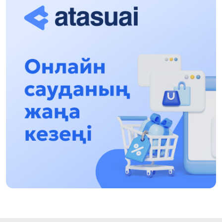
17:31, 31 Shilde 2026
Halyqaralyq «Formýla-1 H2O» jarysyn Qonaev
qalasynda ótkizý josparlanýda
13:13, 30 Shilde 2026
Asqat Asylbekov: Kúshti bılikke kúshti tulǵalar
kerek!
12:01, 28 Shilde 2026
Abzal Dostıar: Dýman Muhametkárimdi Almaty
túrmesine aýystyrýy múmkin
16:15, 27 Shilde 2026
Óskenbaı Qulataıuly: Rýhanıatqa qyzmet etken