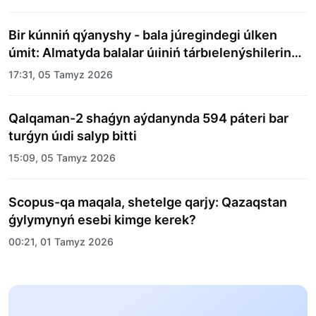
Bir kúnniń qýanyshy - bala júregindegi úlken
úmit: Almatyda balalar úıiniń tárbıelenýshilerine
merekelik kún uıymdastyryldy
17:31, 05 Tamyz 2026
Qalqaman-2 shaǵyn aýdanynda 594 páteri bar
turǵyn úıdi salyp bitti
15:09, 05 Tamyz 2026
Scopus-qa maqala, shetelge qarjy: Qazaqstan
ǵylymynyń esebi kimge kerek?
00:21, 01 Tamyz 2026
«Zań kerýeni» jobasy: Abaı oblysynda quqyqtyq
túsindirý jumystary jalǵasýda