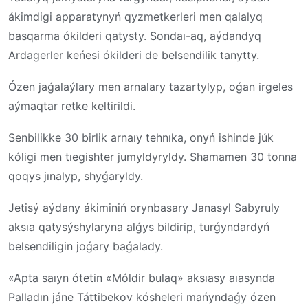
ákimdigi apparatynyń qyzmetkerleri men qalalyq
basqarma ókilderi qatysty. Sondaı-aq, aýdandyq
Ardagerler keńesi ókilderi de belsendilik tanytty.
Ózen jaǵalaýlary men arnalary tazartylyp, oǵan irgeles
aýmaqtar retke keltirildi.
Senbilikke 30 birlik arnaıy tehnıka, onyń ishinde júk
kóligi men tıegishter jumyldyryldy. Shamamen 30 tonna
qoqys jınalyp, shyǵaryldy.
Jetisý aýdany ákiminiń orynbasary Janasyl Sabyruly
aksıa qatysýshylaryna alǵys bildirip, turǵyndardyń
belsendiligin joǵary baǵalady.
«Apta saıyn ótetin «Móldir bulaq» aksıasy aıasynda
Palladın jáne Táttibekov kósheleri mańyndaǵy ózen