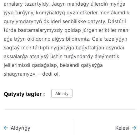
arnalary tazartyldy. Jaqyn mańdaǵy úılerdiń myńǵa
jýyq turǵyny, komýnaldyq qyzmetkerler men ákimdik
qurylymdarynyń ókilderi senbilikke qatysty. Dástúrli
túrde bastamalarymyzdy qoldap júrgen eriktiler men
aǵa býyn ókilderine alǵys bildiremiz. Qala tazalyǵyn
saqtaý men tártipti nyǵaıtýǵa baǵyttalǵan osyndaı
aksıalarǵa atsalysý úshin turǵyndardy áleýmettik
jelilerimizdi qadaǵalap, belsendi qatysýǵa
shaqyramyz», – dedi ol.
Qatysty tegter :
Almaty
Aldyńǵy
Kelesi