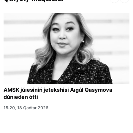
AMSK júıesiniń jetekshisi Aıgúl Qasymova
dúnıeden ótti
15:20, 18 Qańtar 2026