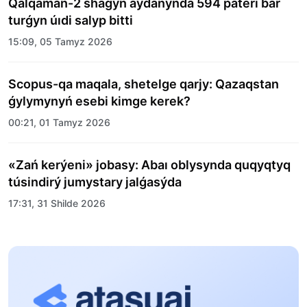
Qalqaman-2 shaǵyn aýdanynda 594 páteri bar
turǵyn úıdi salyp bitti
15:09, 05 Tamyz 2026
Scopus-qa maqala, shetelge qarjy: Qazaqstan
ǵylymynyń esebi kimge kerek?
00:21, 01 Tamyz 2026
«Zań kerýeni» jobasy: Abaı oblysynda quqyqtyq
túsindirý jumystary jalǵasýda
17:31, 31 Shilde 2026
Halyqaralyq «Formýla-1 H2O» jarysyn Qonaev
qalasynda ótkizý josparlanýda
13:13, 30 Shilde 2026