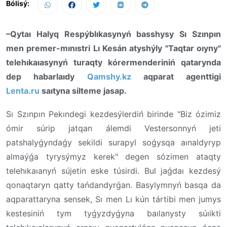
Bólisý:
–Qytaı Halyq Respýblıkasynyń basshysy Sı Szınpın
men premer-mınıstri Lı Kesán atyshýly "Taqtar oıyny"
telehıkaıasynyń turaqty kórermenderiniń qatarynda
dep habarlaıdy
Qamshy.kz
aqparat agenttigi
Lenta.ru
saıtyna silteme jasap.
Sı Szınpın Pekındegi kezdesýlerdiń birinde "Biz ózimiz
ómir súrip jatqan álemdi Vestersonnyń jeti
patshalyǵyndaǵy sekildi surapyl soǵysqa aınaldyryp
almaýǵa tyrysýmyz kerek" degen sózimen ataqty
telehıkaıanyń sújetin eske túsirdi. Bul jaǵdaı kezdesý
qonaqtaryn qatty tańdandyrǵan. Basylymnyń basqa da
aqparattaryna sensek, Sı men Lı kún tártibi men jumys
kestesiniń tym tyǵyzdyǵyna baılanysty súıikti