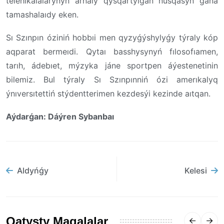
telehıkaıalarynyń arnaıy qysqartylǵan nusqasyn ǵana
tamashalaıdy eken.
Sı Szınpın óziniń hobbıi men qyzyǵýshylyǵy týraly kóp
aqparat bermeıdi. Qytaı basshysynyń fılosofıamen,
tarıh, ádebıet, mýzyka jáne sportpen áýestenetinin
bilemiz. Bul týraly Sı Szınpınniń ózi amerıkalyq
ýnıversıtettiń stýdentterimen kezdesýi kezinde aıtqan.
Aýdarǵan: Dáýren Sybanbaı
Aldyńǵy
Kelesi
Qatysty Maqalalar