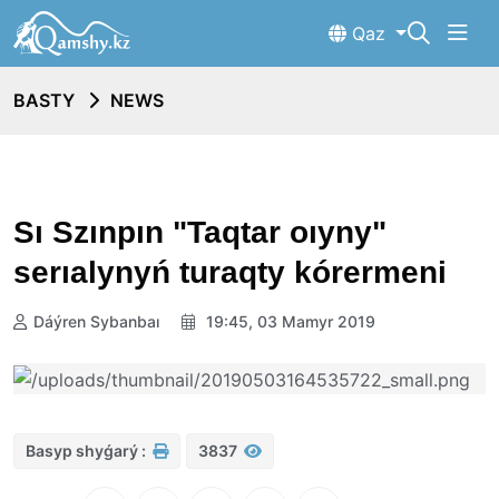
Qaz
BASTY
NEWS
Sı Szınpın "Taqtar oıyny"
serıalynyń turaqty kórermeni
Dáýren Sybanbaı
19:45, 03 Mamyr 2019
Basyp shyǵarý :
3837