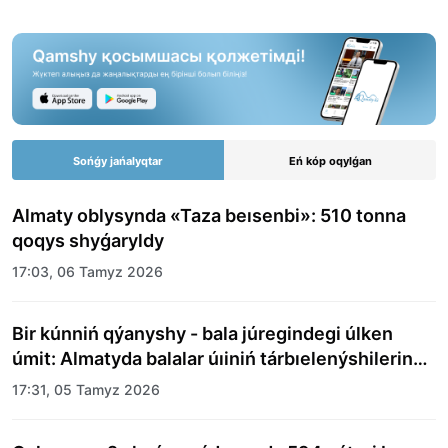
Sońǵy jańalyqtar
Eń kóp oqylǵan
Almaty oblysynda «Taza beısenbi»: 510 tonna
qoqys shyǵaryldy
17:03, 06 Tamyz 2026
Bir kúnniń qýanyshy - bala júregindegi úlken
úmit: Almatyda balalar úıiniń tárbıelenýshilerine
merekelik kún uıymdastyryldy
17:31, 05 Tamyz 2026