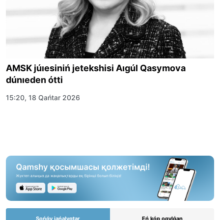
AMSK júıesiniń jetekshisi Aıgúl Qasymova
dúnıeden ótti
15:20, 18 Qańtar 2026
Sońǵy jańalyqtar
Eń kóp oqylǵan