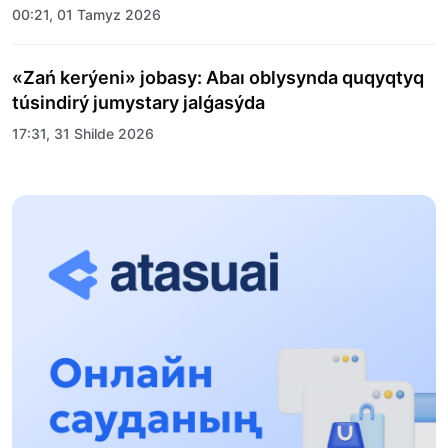
00:21, 01 Tamyz 2026
«Zań kerýeni» jobasy: Abaı oblysynda quqyqtyq
túsindirý jumystary jalǵasýda
17:31, 31 Shilde 2026
Halyqaralyq «Formýla-1 H2O» jarysyn Qonaev
qalasynda ótkizý josparlanýda
13:13, 30 Shilde 2026
Asqat Asylbekov: Kúshti bılikke kúshti tulǵalar
kerek!
12:01, 28 Shilde 2026
Abzal Dostıar: Dýman Muhametkárimdi Almaty