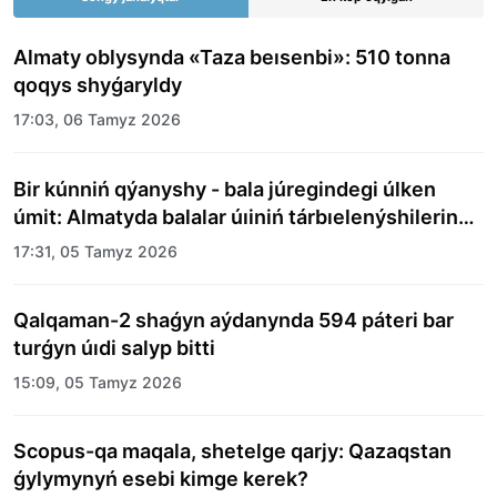
Almaty oblysynda «Taza beısenbi»: 510 tonna
qoqys shyǵaryldy
17:03, 06 Tamyz 2026
Bir kúnniń qýanyshy - bala júregindegi úlken
úmit: Almatyda balalar úıiniń tárbıelenýshilerine
merekelik kún uıymdastyryldy
17:31, 05 Tamyz 2026
Qalqaman-2 shaǵyn aýdanynda 594 páteri bar
turǵyn úıdi salyp bitti
15:09, 05 Tamyz 2026
Scopus-qa maqala, shetelge qarjy: Qazaqstan
ǵylymynyń esebi kimge kerek?