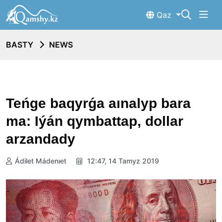
Qaz
BASTY
NEWS
Teńge baqyrǵa aınalyp bara
ma: Iýán qymbattap, dollar
arzandady
Ádilet Mádenıet
12:47, 14 Tamyz 2019