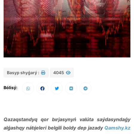
Basyp shyǵarý :
4045
Bólisý:
Qazaqstandyq qor bırjasynyń valúta saýdasyndaǵy
alǵashqy nátıjeleri belgili boldy dep jazady
Qamshy.kz