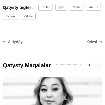
Qatysty tegter :
Dollar
Iýán
Qytaı
AQSH
Teńge
Valúta
Aldyńǵy
Kelesi
Qatysty Maqalalar