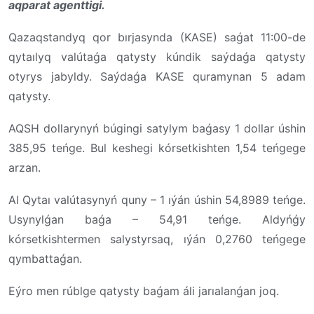
aqparat agenttigi.
Qazaqstandyq qor bırjasynda (KASE) saǵat 11:00-de
qytaılyq valútaǵa qatysty kúndik saýdaǵa qatysty
otyrys jabyldy. Saýdaǵa
KASE
quramynan 5 adam
qatysty.
AQSH dollarynyń búgingi satylym baǵasy 1 dollar úshin
385,95 teńge. Bul keshegi kórsetkishten 1,54 teńgege
arzan.
Al Qytaı valútasynyń quny – 1 ıýán úshin 54,8989 teńge.
Usynylǵan baǵa – 54,91 teńge. Aldyńǵy
kórsetkishtermen salystyrsaq, ıýán 0,2760 teńgege
qymbattaǵan.
Eýro men rúblge qatysty baǵam áli jarıalanǵan joq.