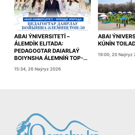
ABAI ÝNIVERS
ABAI ÝNIVERSITETİ –
KÚNİN TOILA
ÁLEMDİK ELITADA:
PEDAGOGTAR DAIARLAÝ
19:00, 20 Naýryz
BOIYNSHA ÁLEMNİŃ TOP-50
QATARYNA ENDİ
15:34, 26 Naýryz 2026