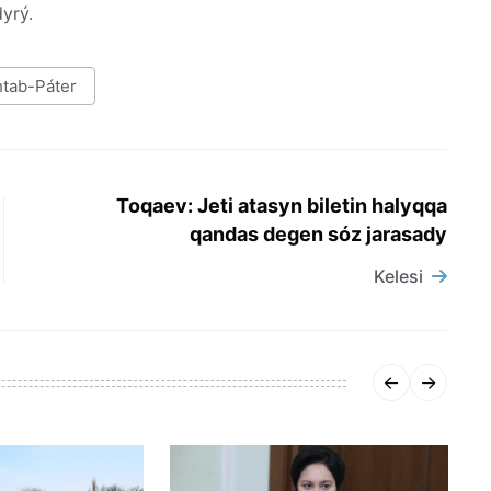
yrý.
tab-Páter
Toqaev: Jeti atasyn biletin halyqqa
qandas degen sóz jarasady
Kelesi