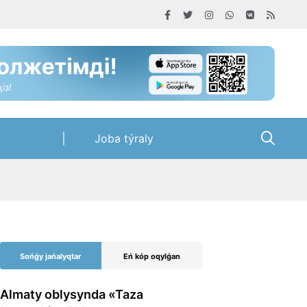
Joba týraly
Sońǵy jańalyqtar
Eń kóp oqylǵan
Almaty oblysynda «Taza