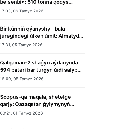
beısenbi»: 510 tonna qoqys
shyǵaryldy
17:03, 06 Tamyz 2026
Bir kúnniń qýanyshy - bala
júregindegi úlken úmit: Almatyda
balalar úıiniń tárbıelenýshilerine
17:31, 05 Tamyz 2026
merekelik kún uıymdastyryldy
Qalqaman-2 shaǵyn aýdanynda
594 páteri bar turǵyn úıdi salyp
bitti
15:09, 05 Tamyz 2026
Scopus-qa maqala, shetelge
qarjy: Qazaqstan ǵylymynyń
esebi kimge kerek?
00:21, 01 Tamyz 2026