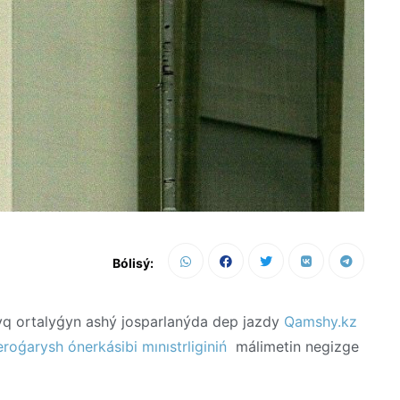
Bólisý:
q ortalyǵyn ashý josparlanýda dep jazdy
Qamshy.kz
eroǵarysh ónerkásibi mınıstrliginiń
málimetin negizge