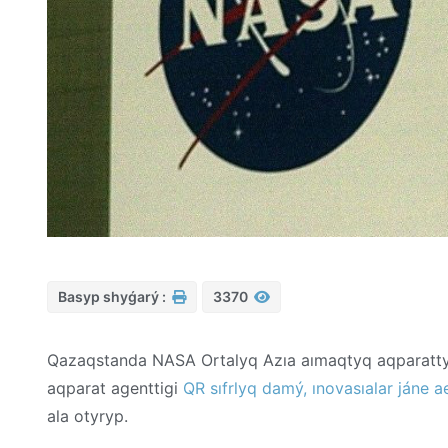
Basyp shyǵarý :
3370
Qazaqstanda NASA Ortalyq Azıa aımaqtyq aqparatty
aqparat agenttigi
QR sıfrlyq damý, ınovasıalar jáne a
ala otyryp.