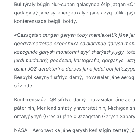
Bul týraly búgin Nur-sultan qalasynda ótip jatqan «
qadaǵalaý jáne sý-energetıkalyq jáne azyq-túlik qaýi
konferensıada belgili boldy.
«Qazaqstan qurǵan ǵarysh toby memlekettik jáne je
geoqyzmetterde ekonomıka salalarynda ǵarysh monıt
kezeginde ǵarysh monıtorıńi aýyl sharýashylyǵy, tóte
jerdi paıdalaný, geodezıa, kartografıa, qorǵanys, ul
úshin JQZ derekterine derbes jáne jedel qol jetkizý
Respýblıkasynyń sıfrlyq damý, ınovasıalar jáne aeroǵ
sózinde.
Konferensıaǵa QR sıfrlyq damý, ınovasıalar jáne aero
páteriniń, Merılend shtaty ýnıversıtetiniń, Mıchıgan sh
ortalyǵynyń (Gresıa) jáne «Qazaqstan Ǵarysh Sapary
NASA - Aeronavtıka jáne ǵarysh keńistigin zertteý j