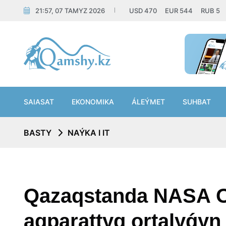
21:57, 07 TAMYZ 2026
USD
470
EUR
544
RUB
5
SAIASAT
EKONOMIKA
ÁLEÝMET
SUHBAT
BASTY
NAÝKA I IT
Qazaqstanda NASA Or
aqparattyq ortalyǵyn