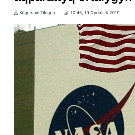
Kógershin Tilegen
10:45, 19 Qyrkúıek 2019