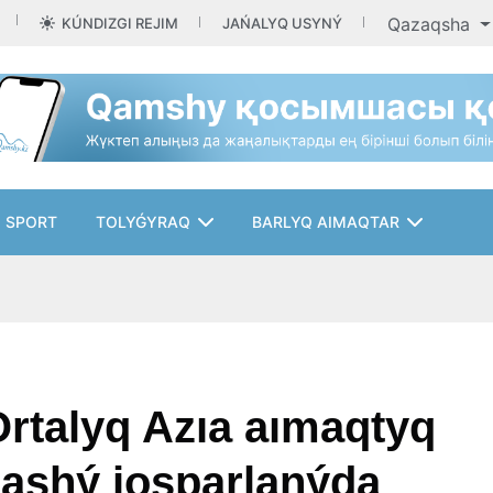
Qazaqsha
KÚNDIZGI REJIM
JAŃALYQ USYNÝ
SPORT
TOLYǴYRAQ
BARLYQ AIMAQTAR
talyq Azıa aımaqtyq
 ashý josparlanýda