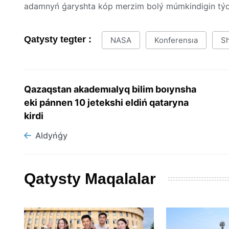
adamnyń ǵaryshta kóp merzim bolý múmkindigin týd
Qatysty tegter :
NASA
Konferensıa
Sh
Qazaqstan akademıalyq bilim boıynsha
eki pánnen 10 jetekshi eldiń qataryna
kirdi
Aldyńǵy
Qatysty Maqalalar