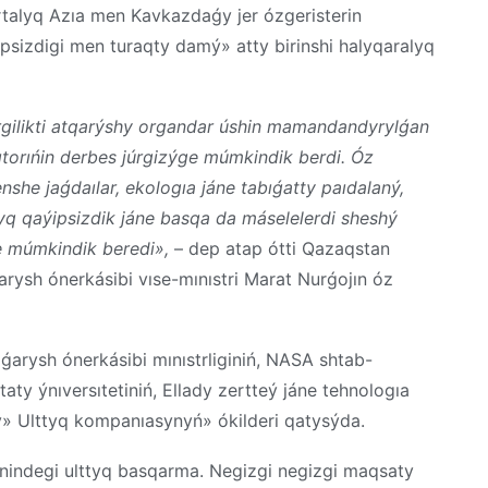
Ortalyq Azıa men Kavkazdaǵy jer ózgeristerin
psizdigi men turaqty damý» atty birinshi halyqaralyq
rgilikti atqarýshy organdar úshin mamandandyrylǵan
orıńin derbes júrgizýge múmkindik berdi. Óz
nshe jaǵdaılar, ekologıa jáne tabıǵatty paıdalaný,
ttyq qaýipsizdik jáne basqa da máselelerdi sheshý
ge múmkindik beredi»,
– dep atap ótti Qazaqstan
arysh ónerkásibi vıse-mınıstri Marat Nurǵojın óz
ǵarysh ónerkásibi mınıstrliginiń, NASA shtab-
taty ýnıversıtetiniń, Ellady zertteý jáne tehnologıa
» Ulttyq kompanıasynyń» ókilderi qatysýda.
ónindegi ulttyq basqarma. Negizgi negizgi maqsaty