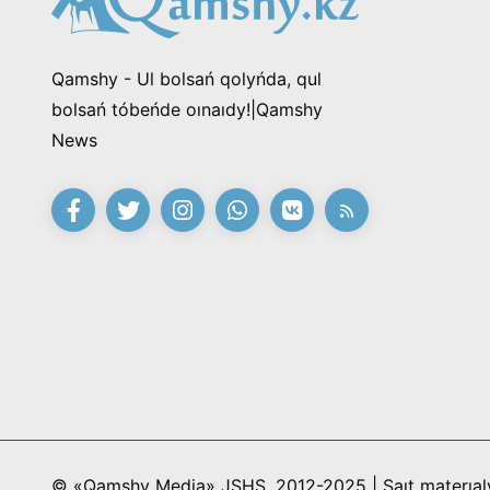
Qamshy - Ul bolsań qolyńda, qul
bolsań tóbeńde oınaıdy!|Qamshy
News
© «Qamshy Media» JSHS, 2012-2025 | Saıt materıaly