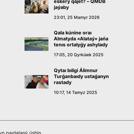
eskerý qajet? – QMDB
jaýaby
23:01, 25 Mamyr 2026
Qala kúnine oraı
Almatyda «Alataý» jańa
tenıs ortalyǵy ashylady
17:05, 20 Qyrkúıek 2025
Qytaı bıligi Álimnur
Turǵanbaıdy ustaǵanyn
rastady
10:17, 14 Tamyz 2025
n paıdalaný úshin