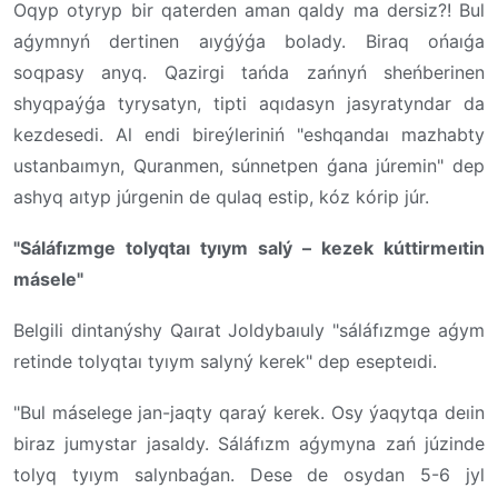
Oqyp otyryp bir qaterden aman qaldy ma dersiz?! Bul
aǵymnyń dertinen aıyǵýǵa bolady. Biraq ońaıǵa
soqpasy anyq. Qazirgi tańda zańnyń sheńberinen
shyqpaýǵa tyrysatyn, tipti aqıdasyn jasyratyndar da
kezdesedi. Al endi bireýleriniń "eshqandaı mazhabty
ustanbaımyn, Quranmen, súnnetpen ǵana júremin" dep
ashyq aıtyp júrgenin de qulaq estip, kóz kórip júr.
"Sáláfızmge tolyqtaı tyıym salý –
kezek kúttirmeıtin
másele"
Belgili dintanýshy Qaırat Joldybaıuly "sáláfızmge aǵym
retinde tolyqtaı tyıym salyný kerek" dep esepteıdi.
"Bul máselege jan-jaqty qaraý kerek. Osy ýaqytqa deıin
biraz jumystar jasaldy. Sáláfızm aǵymyna zań júzinde
tolyq tyıym salynbaǵan. Dese de osydan 5-6 jyl