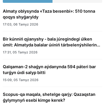
Almaty oblysynda «Taza beısenbi»: 510 tonna
qoqys shyǵaryldy
17:03, 06 Tamyz 2026
Bir kúnniń qýanyshy - bala júregindegi úlken
úmit: Almatyda balalar úıiniń tárbıelenýshilerine
merekelik kún uıymdastyryldy
17:31, 05 Tamyz 2026
Qalqaman-2 shaǵyn aýdanynda 594 páteri bar
turǵyn úıdi salyp bitti
15:09, 05 Tamyz 2026
Scopus-qa maqala, shetelge qarjy: Qazaqstan
ǵylymynyń esebi kimge kerek?