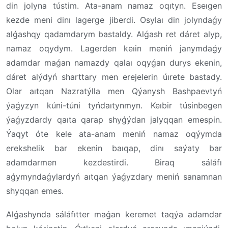
din jolyna tústim. Ata-anam namaz oqıtyn. Eseıgen
kezde meni dinı lagerge jiberdi. Osylaı din jolyndaǵy
alǵashqy qadamdarym bastaldy. Alǵash ret dáret alyp,
namaz oqydym. Lagerden keıin meniń janymdaǵy
adamdar maǵan namazdy qalaı oqyǵan durys ekenin,
dáret alýdyń sharttary men erejelerin úırete bastady.
Olar aıtqan Nazratýlla men Qýanysh Bashpaevtyń
ýaǵyzyn kúni-túni tyńdaıtynmyn. Keıbir túsinbegen
ýaǵyzdardy qaıta qarap shyǵýdan jalyqqan emespin.
Ýaqyt óte kele ata-anam meniń namaz oqýymda
erekshelik bar ekenin baıqap, dinı saýaty bar
adamdarmen kezdestirdi. Biraq sáláfı
aǵymyndaǵylardyń aıtqan ýaǵyzdary meniń sanamnan
shyqqan emes.
Alǵashynda sáláfıtter maǵan keremet taqýa adamdar