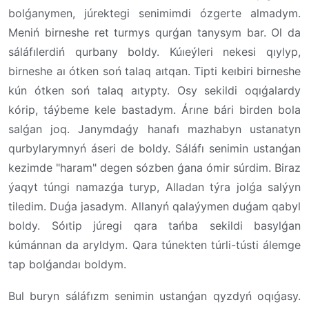
bolǵanymen, júrektegi senimimdi ózgerte almadym.
Meniń birneshe ret turmys qurǵan tanysym bar. Ol da
sáláfılerdiń qurbany boldy. Kúıeýleri nekesi qıylyp,
birneshe aı ótken soń talaq aıtqan. Tipti keıbiri birneshe
kún ótken soń talaq aıtypty. Osy sekildi oqıǵalardy
kórip, táýbeme kele bastadym. Árıne bári birden bola
salǵan joq. Janymdaǵy hanafı mazhabyn ustanatyn
qurbylarymnyń áseri de boldy. Sáláfı senimin ustanǵan
kezimde "haram" degen sózben ǵana ómir súrdim. Biraz
ýaqyt túngi namazǵa turyp, Alladan týra jolǵa salýyn
tiledim. Duǵa jasadym. Allanyń qalaýymen duǵam qabyl
boldy. Sóıtip júregi qara tańba sekildi basylǵan
kúmánnan da aryldym. Qara túnekten túrli-tústi álemge
tap bolǵandaı boldym.
Bul buryn sáláfızm senimin ustanǵan qyzdyń oqıǵasy.