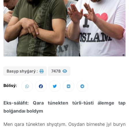
Basyp shyǵarý :
7478
Bólisý:
Eks-sáláfıt: Qara túnekten túrli-tústi álemge tap
bolǵandaı boldym
Men qara túnekten shyqtym. Osydan birneshe jyl buryn