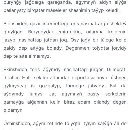
burynǵy jaǵdaıǵa qaraǵanda, aǵymnyń aldyn alýǵa
baılanysty birqatar máseleler sheshimin taýyp keledi.
Birinshiden, qazir ınternettegi teris nasıhattarǵa shekteý
qoıylǵan. Burynǵydaı emin-erkin, oılaryna kelgenin
jazyp, nasıhattap jatqan joq. Osy jaǵy bir júıege kelip
qaldy dep aıtýǵa bolady. Degenmen tolyqtaı joıyldy
dep te aıta almaımyz.
Ekinshiden teris aǵymdy nasıhattap júrgen Dilmurat,
Ibrahım Halıl sekildi adamdar deportasıalanyp, ústinen
qylmystyq is qozǵalyp, túrmege jabyldy. Bul da
aýqymdy jumys. Jat aǵymnyń basty serkelerin
qamaýǵa alǵannan keıin biraz adam oılandy degen
oıdamyn.
Úshinshiden, aǵym retinde tolyqtaı tyıym salýǵa áli de