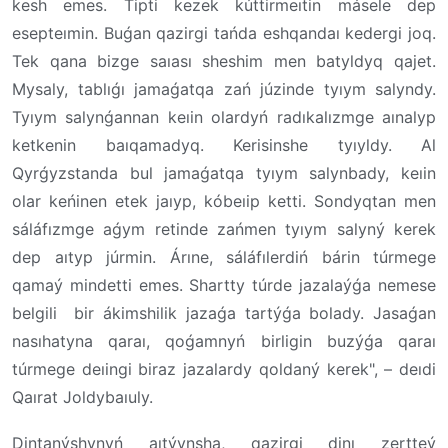
kesh emes. Tipti kezek kúttirmeıtin másele dep
esepteımin. Buǵan qazirgi tańda eshqandaı kedergi joq.
Tek qana bizge saıası sheshim men batyldyq qajet.
Mysaly, tablıǵı jamaǵatqa zań júzinde tyıym salyndy.
Tyıym salynǵannan keıin olardyń radıkalızmge aınalyp
ketkenin baıqamadyq. Kerisinshe tyıyldy. Al
Qyrǵyzstanda bul jamaǵatqa tyıym salynbady, keıin
olar keńinen etek jaıyp, kóbeıip ketti. Sondyqtan men
sáláfızmge aǵym retinde zańmen tyıym salyný kerek
dep aıtyp júrmin. Árıne, sáláfılerdiń bárin túrmege
qamaý mindetti emes. Shartty túrde jazalaýǵa nemese
belgili bir ákimshilik jazaǵa tartýǵa bolady. Jasaǵan
nasıhatyna qaraı, qoǵamnyń birligin buzýǵa qaraı
túrmege deıingi biraz jazalardy qoldaný kerek", – deıdi
Qaırat Joldybaıuly.
Dintanýshynyń aıtýynsha, qazirgi dinı zertteý