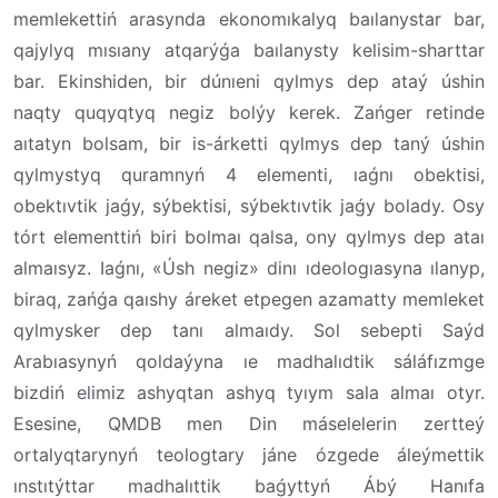
memlekettiń arasynda ekonomıkalyq baılanystar bar,
qajylyq mısıany atqarýǵa baılanysty kelisim-sharttar
bar. Ekinshiden, bir dúnıeni qylmys dep ataý úshin
naqty quqyqtyq negiz bolýy kerek. Zańger retinde
aıtatyn bolsam, bir is-árketti qylmys dep taný úshin
qylmystyq quramnyń 4 elementi, ıaǵnı obektisi,
obektıvtik jaǵy, sýbektisi, sýbektıvtik jaǵy bolady. Osy
tórt elementtiń biri bolmaı qalsa, ony qylmys dep ataı
almaısyz. Iaǵnı, «Úsh negiz» dinı ıdeologıasyna ılanyp,
biraq, zańǵa qaıshy áreket etpegen azamatty memleket
qylmysker dep tanı almaıdy. Sol sebepti Saýd
Arabıasynyń qoldaýyna ıe madhalıdtik sáláfızmge
bizdiń elimiz ashyqtan ashyq tyıym sala almaı otyr.
Esesine, QMDB men Din máselelerin zertteý
ortalyqtarynyń teologtary jáne ózgede áleýmettik
ınstıtýttar madhalıttik baǵyttyń Ábý Hanıfa