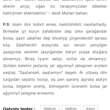
ekenin aıtyp, oǵan óz tarapymyzdan dálelder
keltirýmen shektelemiz" – deıdi Muhan Isahan.
P.S:
Islam dini búlikti emes, beıbitshilikti nasıhattaıdy.
Birneshe jyl buryn ýahabıster dep úrke qaraǵandar
bolsa, qazir sáláfıler dep shoshyp júrgenderdiń qarasy
kóp. Sáláfılerdiń arasynda qoı terisin jamylǵan
qasqyrdaı senimin jasyrǵandar baryn joqqa shyǵara
almaımyz. Biraq tyıym salyp, sottaı da almaımyz.
Qoldan keletini jastardy jat aǵymnyń jeteginen erýden
saqtaý. "Saqtansań, saqtaımyn" degen. Ár otbasy dinı
turǵydan saýatty bolyp, aq pen qarany ajyrata alatyn
bolsa, bilgenin úıretip, bilmegenin úırenetin bolsa jat
aǵymnyń jetegine ermeımiz.
Qatysty tegter :
Sáláfızm
Sáláfıler
Aǵym