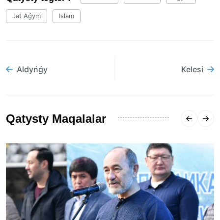
Jat Aǵym
Islam
Aldyńǵy
Kelesi
Qatysty Maqalalar