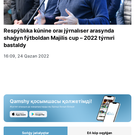
Respýblıka kúnine oraı jýrnalıser arasynda
shaǵyn fýtboldan Majilis cup – 2022 týrnıri
bastaldy
16:09, 24 Qazan 2022
Sońǵy jańalyqtar
Eń kóp oqylǵan