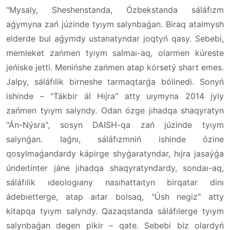
"Mysaly, Sheshenstanda, Ózbekstanda sáláfızm
aǵymyna zań júzinde tyıym salynbaǵan. Biraq atalmysh
elderde bul aǵymdy ustanatyndar joqtyń qasy. Sebebi,
memleket zańmen tyıym salmaı-aq, olarmen kúreste
jeńiske jetti. Menińshe zańmen atap kórsetý shart emes.
Jalpy, sáláfılik birneshe tarmaqtarǵa bólinedi. Sonyń
ishinde – "Tákbir ál Hıjra" atty uıymyna 2014 jyly
zańmen tyıym salyndy. Odan ózge jıhadqa shaqyratyn
"Án-Nýsra", sosyn DAISH-qa zań júzinde tyıym
salynǵan. Iaǵnı, sáláfızmniń ishinde ózine
qosylmaǵandardy kápirge shyǵaratyndar, hıjra jasaýǵa
úndeıtinter jáne jıhadqa shaqyratyndardy, sondaı-aq,
sáláfılik ıdeologıany nasıhattaıtyn birqatar dinı
ádebıetterge, atap aıtar bolsaq, "Úsh negiz" atty
kitapqa tyıym salyndy. Qazaqstanda sáláfılerge tyıym
salynbaǵan degen pikir – qate. Sebebi biz olardyń