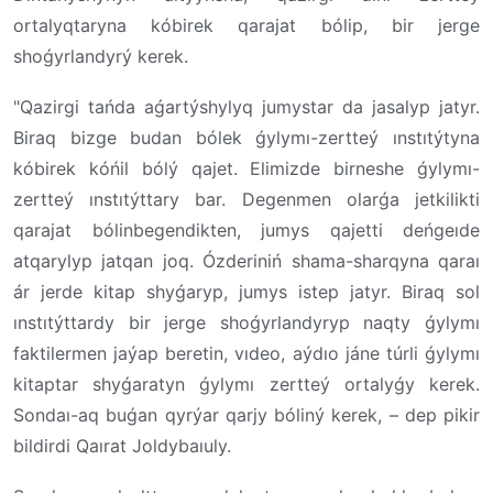
ortalyqtaryna kóbirek qarajat bólip, bir jerge
shoǵyrlandyrý kerek.
"Qazirgi tańda aǵartýshylyq jumystar da jasalyp jatyr.
Biraq bizge budan bólek ǵylymı-zertteý ınstıtýtyna
kóbirek kóńil bólý qajet. Elimizde birneshe ǵylymı-
zertteý ınstıtýttary bar. Degenmen olarǵa jetkilikti
qarajat bólinbegendikten, jumys qajetti deńgeıde
atqarylyp jatqan joq. Ózderiniń shama-sharqyna qaraı
ár jerde kitap shyǵaryp, jumys istep jatyr. Biraq sol
ınstıtýttardy bir jerge shoǵyrlandyryp naqty ǵylymı
faktilermen jaýap beretin, vıdeo, aýdıo jáne túrli ǵylymı
kitaptar shyǵaratyn ǵylymı zertteý ortalyǵy kerek.
Sondaı-aq buǵan qyrýar qarjy bóliný kerek, – dep pikir
bildirdi Qaırat Joldybaıuly.