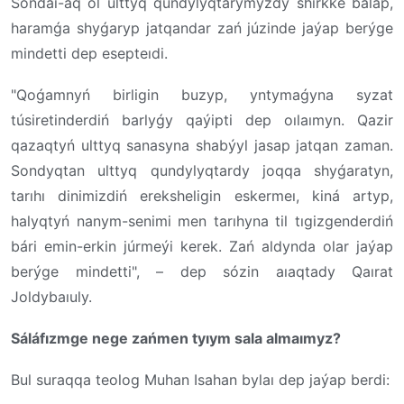
Sondaı-aq ol ulttyq qundylyqtarymyzdy shırkke balap,
haramǵa shyǵaryp jatqandar zań júzinde jaýap berýge
mindetti dep esepteıdi.
"Qoǵamnyń birligin buzyp, yntymaǵyna syzat
túsiretinderdiń barlyǵy qaýipti dep oılaımyn. Qazir
qazaqtyń ulttyq sanasyna shabýyl jasap jatqan zaman.
Sondyqtan ulttyq qundylyqtardy joqqa shyǵaratyn,
tarıhı dinimizdiń ereksheligin eskermeı, kiná artyp,
halyqtyń nanym-senimi men tarıhyna til tıgizgenderdiń
bári emin-erkin júrmeýi kerek. Zań aldynda olar jaýap
berýge mindetti", – dep sózin aıaqtady Qaırat
Joldybaıuly.
Sáláfızmge nege zańmen tyıym sala almaımyz?
Bul suraqqa teolog Muhan Isahan bylaı dep jaýap berdi: