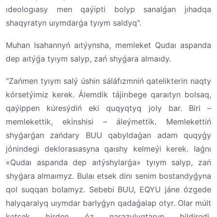
ıdeologıasy men qaýipti bolyp sanalǵan jıhadqa
shaqyratyn uıymdarǵa tyıym saldyq".
Muhan Isahannyń aıtýynsha, memleket Qudaı aspanda
dep aıtýǵa tyıym salyp, zań shyǵara almaıdy.
"Zańmen tyıym salý úshin sáláfızmniń qatelikterin naqty
kórsetýimiz kerek. Álemdik tájirıbege qaraıtyn bolsaq,
qaýippen kúresýdiń eki quqyqtyq joly bar. Biri –
memlekettik, ekinshisi – áleýmettik. Memlekettiń
shyǵarǵan zańdary BUU qabyldaǵan adam quqyǵy
jónindegi deklorasıasyna qaıshy kelmeýi kerek. Iaǵnı
«Qudaı aspanda dep aıtýshylarǵa» tyıym salyp, zań
shyǵara almaımyz. Bulaı etsek dinı senim bostandyǵyna
qol suqqan bolamyz. Sebebi BUU, EQYU jáne ózgede
halyqaralyq uıymdar barlyǵyn qadaǵalap otyr. Olar múlt
ketsek birden óz narazylyqtaryn bildiredi.