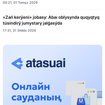
00:21, 01 Tamyz 2026
«Zań kerýeni» jobasy: Abaı oblysynda quqyqtyq
túsindirý jumystary jalǵasýda
17:31, 31 Shilde 2026
Halyqaralyq «Formýla-1 H2O» jarysyn Qonaev
qalasynda ótkizý josparlanýda
13:13, 30 Shilde 2026
Asqat Asylbekov: Kúshti bılikke kúshti tulǵalar
kerek!
12:01, 28 Shilde 2026
Abzal Dostıar: Dýman Muhametkárimdi Almaty