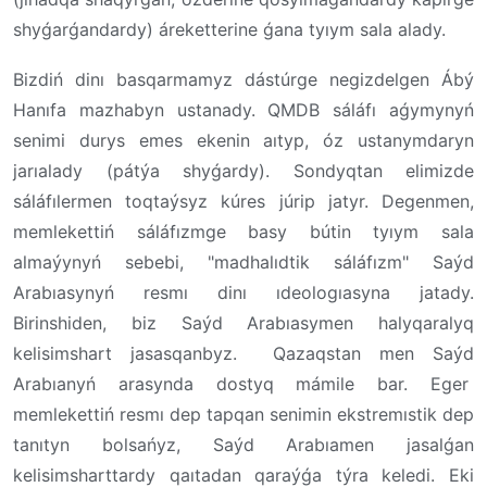
shyǵarǵandardy) áreketterine ǵana tyıym sala alady.
Bizdiń dinı basqarmamyz dástúrge negizdelgen Ábý
Hanıfa mazhabyn ustanady. QMDB sáláfı aǵymynyń
senimi durys emes ekenin aıtyp, óz ustanymdaryn
jarıalady (pátýa shyǵardy). Sondyqtan elimizde
sáláfılermen toqtaýsyz kúres júrip jatyr. Degenmen,
memlekettiń sáláfızmge basy bútin tyıym sala
almaýynyń sebebi, "madhalıdtik sáláfızm" Saýd
Arabıasynyń resmı dinı ıdeologıasyna jatady.
Birinshiden, biz Saýd Arabıasymen halyqaralyq
kelisimshart jasasqanbyz. Qazaqstan men Saýd
Arabıanyń arasynda dostyq mámile bar. Eger
memlekettiń resmı dep tapqan senimin ekstremıstik dep
tanıtyn bolsańyz, Saýd Arabıamen jasalǵan
kelisimsharttardy qaıtadan qaraýǵa týra keledi. Eki