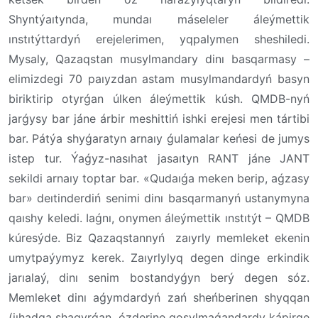
Shyntýaıtynda, mundaı máseleler áleýmettik
ınstıtýttardyń erejelerimen, yqpalymen sheshiledi.
Mysaly, Qazaqstan musylmandary dinı basqarmasy –
elimizdegi 70 paıyzdan astam musylmandardyń basyn
biriktirip otyrǵan úlken áleýmettik kúsh. QMDB-nyń
jarǵysy bar jáne árbir meshittiń ishki erejesi men tártibi
bar. Pátýa shyǵaratyn arnaıy ǵulamalar keńesi de jumys
istep tur. Ýaǵyz-nasıhat jasaıtyn RANT jáne JANT
sekildi arnaıy toptar bar. «Qudaıǵa meken berip, aǵzasy
bar» deıtinderdiń senimi dinı basqarmanyń ustanymyna
qaıshy keledi. Iaǵnı, onymen áleýmettik ınstıtýt – QMDB
kúresýde. Biz Qazaqstannyń zaıyrly memleket ekenin
umytpaýymyz kerek. Zaıyrlylyq degen dinge erkindik
jarıalaý, dinı senim bostandyǵyn berý degen sóz.
Memleket dinı aǵymdardyń zań sheńberinen shyqqan
(jıhadqa shaqyrǵan, ózderine qosylmaǵandardy kápirge