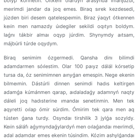
bolyp kórinetin. Óıtkeni olardyń arasynda ımanjúzdi,
meırimdi jandar da joq emes. Biraq sırek kezdesedi,
júzden biri desem qatelespeımin. Biraz ýaqyt ótkennen
keıin men namazdy úıdegiler sekildi oqıtyn boldym.
Iaǵnı tákbir almaı oqyp júrdim. Shynymdy aıtsam,
májbúrli túrde oqydym.
Biraq senimim ózgermedi. Qansha dinı bilimdi
adamdarmen sóılestim. Olar 100 paıyz dálál kórsetip
tursa da, óz senimimnen aınyǵan emespin. Nege ekenin
bilmeımin. Dástúrli dinnen senimdi hadıs keltirgen
adamǵa kúmánmen qarap, aıdaladaǵy adamnyń naqty
dáleli joq hadısterine ımandaı senetinmin. Men tek
aqyretti oılap ómir súrdim. Ómirim tek qara men aq
tústen ǵana turdy. Osyndaı tirshilik 3 jylǵa sozyldy.
Keıin sáláfı aǵymyndaǵylardyń men oılaǵandaı meırimdi,
adal adamdar emes ekenin túsindim. Kózim ashylǵandaı