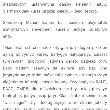
mázhabynyń ustanymyna qaıshy keletinin aıtyp,
olarmen udaıy kúres júrgizip keledi", – deıdi teolog.
Sondaı-aq Muhan Isahan bul máseleni áleýmettik
ınstıtýttardyń áleýetimen kúresip jeńýge bolatynyn
aıtty.
"Memleket eshteńe istep otyrǵan joq degen pikirden
aýlaq bolýymyz kerek. Barlyǵyn halyqaralyq saıasat
turǵysynan, quqyqtyq jaǵynan qarap, baqylap otyr.
Batyl qadam jasaýdyń da ekinshi jaǵy bar. Ony
joǵaryda aıtyp óttim, máseleni áleýmettik ınstıtýttardyń
áleýetimen kúresip jeńýge bolady. Osy baǵytta RANT,
RAAT, QMDB, din máselelerin zertteý ortalyqtarynyń
teologtary jumys jasap jatyr. Olar sáláfızm senimi men
"Úsh negiz" atty ıdeologıasynyń qate ekenin jetkizý
úshin bar kúshin salýda. Biz sáláfızmniń qate senim