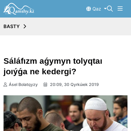
Qaz
BASTY
Sáláfızm aǵymyn tolyqtaı
joıýǵa ne kedergi?
Ásel Bolatqyzy
20:09, 30 Qyrkúıek 2019