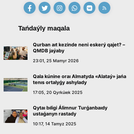
09:21, 21 Shilde 2026
Abaıdyń adam tárbıesi týraly kózqarastarynyń
Tańdaýly maqala
ózektiligi
18:59, 20 Shilde 2026
Qurban aıt kezinde neni eskerý qajet? –
QMDB jaýaby
Jasandy ıntellekt: adamzattyń kómekshisi me,
23:01, 25 Mamyr 2026
álde básekelesi me?
Qala kúnine oraı Almatyda «Alataý» jańa
18:16, 20 Shilde 2026
tenıs ortalyǵy ashylady
17:05, 20 Qyrkúıek 2025
Ulttyq arhıvtiń ashylǵanyna 20 jyl: negizgi
jetistikteri men damý baǵyty
Qytaı bıligi Álimnur Turǵanbaıdy
17:09, 20 Shilde 2026
ustaǵanyn rastady
10:17, 14 Tamyz 2025
Memleket basshysy Kóbeıtuz kóliniń jaı-kúıine