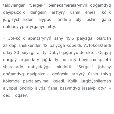
talqylanǵan "Sergek" beınekameralarynyń qoǵamdyq
qaýipsizdik deńgeıin arttyrý úshin emes, kólik
júrgizýshilerden aıyppul óndirip alý úshin ǵana
qoldanylyp otyrǵanyn aıtty.
– Jol-kólik apattarynyń sany 15,5 paıyzǵa, olardan
zardap shekkender 42 paıyzǵa kóbeıdi. Avtokólikterdi
urlaý 20 paıyzǵa artty. Dabyl qaǵarlyq derekter. Quqyq
qorǵaý organdary jaǵdaıdy jaqsartý boıynsha qajetti
sharalardy qabyldaýǵa mindetti. "Sergek" jobasy
qoǵamdyq qaýipsizdik deńgeıin arttyrý úshin tolyq
kólemde paıdalanylmaı keledi. Kólik júrgizýshilerden
aıyppul óndirip alýǵa ǵana basymdyq jasalyp otyr, –
dedi Toqaev.