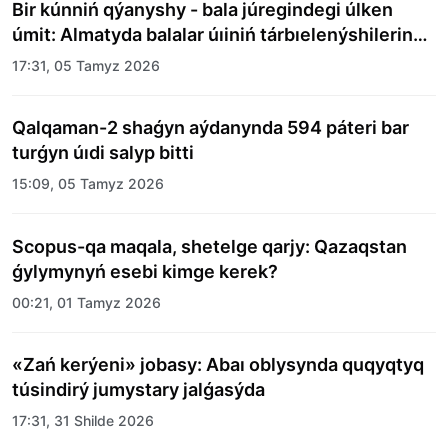
Bir kúnniń qýanyshy - bala júregindegi úlken
úmit: Almatyda balalar úıiniń tárbıelenýshilerine
merekelik kún uıymdastyryldy
17:31, 05 Tamyz 2026
Qalqaman-2 shaǵyn aýdanynda 594 páteri bar
turǵyn úıdi salyp bitti
15:09, 05 Tamyz 2026
Scopus-qa maqala, shetelge qarjy: Qazaqstan
ǵylymynyń esebi kimge kerek?
00:21, 01 Tamyz 2026
«Zań kerýeni» jobasy: Abaı oblysynda quqyqtyq
túsindirý jumystary jalǵasýda
17:31, 31 Shilde 2026