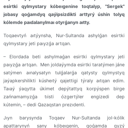
esirtki qylmystary kóbeıgenine toqtalyp, "Sergek"
jobasy qoǵamdyq qaýipsizdikti arttyrý úshin tolyq
kólemde paıdalanylmaı otyrǵanyn aıtty.
Toqaevtyń aıtýynsha, Nur-Sultanda ashylǵan esirtki
qylmystary jeti paıyzǵa artqan.
– Elordada beti ashylmaǵan esirtki qylmystary jeti
paıyzǵa artqan. Men joldaýymda esirtki taratýmen jáne
satýmen aınalysatyn tulǵalarǵa qatysty qylmystyq
jaýapkershilikti kúsheıtý qajettigi týraly aıtqan edim.
Taıaý ýaqytta úkimet depýtattyq korpýspen birge
zańnamamyzǵa tıisti ózgertýler engizedi dep
kútemin, – dedi Qazaqstan prezıdenti.
Jıyn barysynda Toqaev Nur-Sultanda jol-kólik
apattarynyń sany kóbeıgenin, qoǵamda qyzý