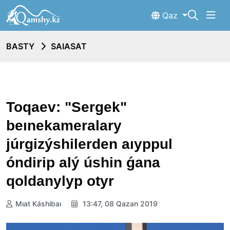
Qaz
BASTY
SAIASAT
Toqaev: "Sergek"
beınekameralary
júrgizýshilerden aıyppul
óndirip alý úshin ǵana
qoldanylyp otyr
Mıat Káshibaı
13:47, 08 Qazan 2019