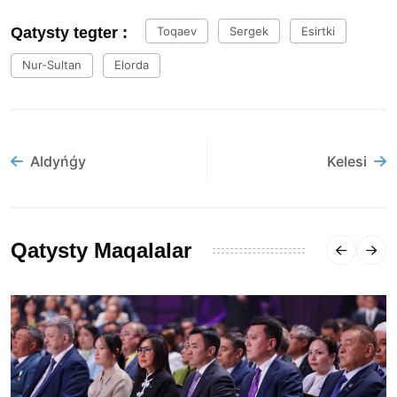
Qatysty tegter :
Toqaev
Sergek
Esirtki
Nur-Sultan
Elorda
Aldyńǵy
Kelesi
Qatysty Maqalalar