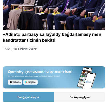
«Ádilet» partıasy saılaýaldy baǵdarlamasy men
kandıtattar tizimin bekitti
15:21, 10 Shilde 2026
Sońǵy jańalyqtar
Eń kóp oqylǵan