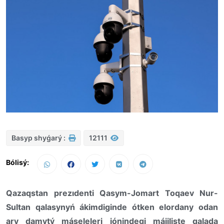
Basyp shyǵarý :
12111
Bólisý:
Qazaqstan prezıdenti Qasym-Jomart Toqaev Nur-
Sultan qalasynyń ákimdiginde ótken elordany odan
ary damytý máseleleri jónindegi májiliste qalada