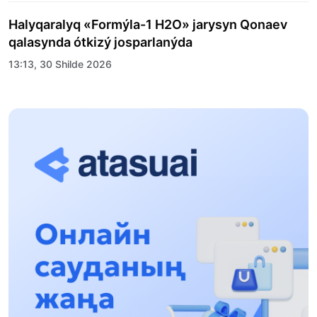
Halyqaralyq «Formýla-1 H2O» jarysyn Qonaev
qalasynda ótkizý josparlanýda
13:13, 30 Shilde 2026
Asqat Asylbekov: Kúshti bılikke kúshti tulǵalar
kerek!
12:01, 28 Shilde 2026
Abzal Dostıar: Dýman Muhametkárimdi Almaty
túrmesine aýystyrýy múmkin
16:15, 27 Shilde 2026
Óskenbaı Qulataıuly: Rýhanıatqa qyzmet etken
qalamger
17:46, 26 Shilde 2026