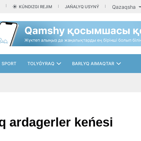
Qazaqsha
KÚNDIZGI REJIM
JAŃALYQ USYNÝ
SPORT
TOLYǴYRAQ
BARLYQ AIMAQTAR
q ardagerler keńesi