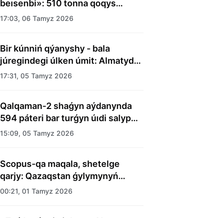
beısenbi»: 510 tonna qoqys
shyǵaryldy
17:03, 06 Tamyz 2026
Bir kúnniń qýanyshy - bala
júregindegi úlken úmit: Almatyda
balalar úıiniń tárbıelenýshilerine
17:31, 05 Tamyz 2026
merekelik kún uıymdastyryldy
Qalqaman-2 shaǵyn aýdanynda
594 páteri bar turǵyn úıdi salyp
bitti
15:09, 05 Tamyz 2026
Scopus-qa maqala, shetelge
qarjy: Qazaqstan ǵylymynyń
esebi kimge kerek?
00:21, 01 Tamyz 2026