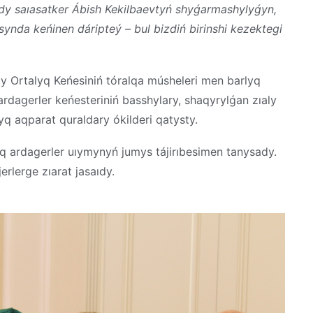
ndy saıasatker Ábish Kekilbaevtyń shyǵarmashylyǵyn,
ynda keńinen dáripteý – bul bizdiń birinshi kezektegi
rtalyq Keńesiniń tóralqa músheleri men barlyq
rdagerler keńesteriniń basshylary, shaqyrylǵan zıaly
yq aqparat quraldary ókilderi qatysty.
 ardagerler uıymynyń jumys tájirıbesimen tanysady.
erlerge zıarat jasaıdy.