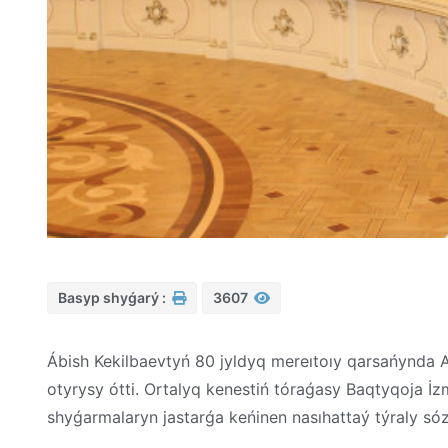
Basyp shyǵarý :
3607
Ábish Kekilbaevtyń 80 jyldyq mereıtoıy qarsańynda 
otyrysy ótti. Ortalyq kenestiń tóraǵasy Baqtyqoja 
shyǵarmalaryn jastarǵa keńinen nasıhattaý týraly só