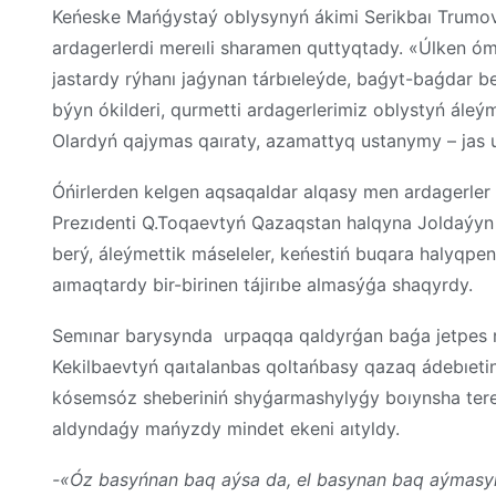
Keńeske Mańǵystaý oblysynyń ákimi Serikbaı Trumov q
ardagerlerdi mereıli sharamen quttyqtady. «Úlken óm
jastardy rýhanı jaǵynan tárbıeleýde, baǵyt-baǵdar 
býyn ókilderi, qurmetti ardagerlerimiz oblystyń ále
Olardyń qajymas qaıraty, azamattyq ustanymy – jas u
Óńirlerden kelgen aqsaqaldar alqasy men ardagerler
Prezıdenti Q.Toqaevtyń Qazaqstan halqyna Joldaýyn 
berý, áleýmettik máseleler, keńestiń buqara halyqpe
aımaqtardy bir-birinen tájirıbe almasýǵa shaqyrdy.
Semınar barysynda urpaqqa qaldyrǵan baǵa jetpes mu
Kekilbaevtyń qaıtalanbas qoltańbasy qazaq ádebıetin
kósemsóz sheberiniń shyǵarmashylyǵy boıynsha tereń
aldyndaǵy mańyzdy mindet ekeni aıtyldy.
-«Óz basyńnan baq aýsa da, el basynan baq aýmasy