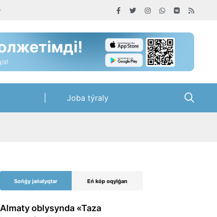
Joba týraly
Sońǵy jańalyqtar
Eń kóp oqylǵan
Almaty oblysynda «Taza