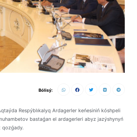
Bólisý:
Aqtaýda Respýblıkalyq Ardagerler keńesiniń kóshpeli
İzmuhambetov bastaǵan el ardagerleri abyz jazýshynyń
z qozǵady.