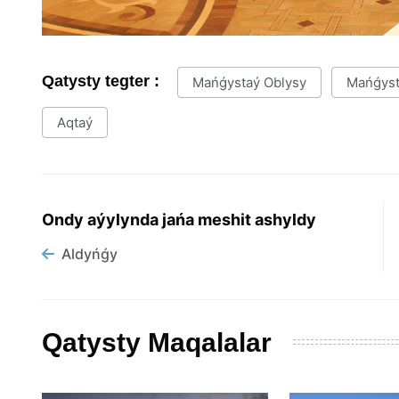
Qatysty tegter :
Mańǵystaý Oblysy
Mańǵys
Aqtaý
Ondy aýylynda jańa meshit ashyldy
Aldyńǵy
Qatysty Maqalalar