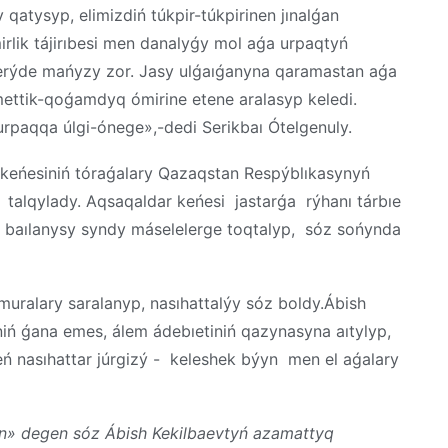
atysyp, elimizdiń túkpir-túkpirinen jınalǵan
irlik tájirıbesi men danalyǵy mol aǵa urpaqtyń
berýde mańyzy zor. Jasy ulǵaıǵanyna qaramastan aǵa
ýmettik-qoǵamdyq ómirine etene aralasyp keledi.
rpaqqa úlgi-ónege»,-dedi Serikbaı Ótelgenuly.
 keńesiniń tóraǵalary Qazaqstan Respýblıkasynyń
talqylady. Aqsaqaldar keńesi jastarǵa rýhanı tárbıe
n baılanysy syndy máselelerge toqtalyp, sóz sońynda
ralary saralanyp, nasıhattalýy sóz boldy.Ábish
iń ǵana emes, álem ádebıetiniń qazynasyna aıtylyp,
 nasıhattar júrgizý - keleshek býyn men el aǵalary
n» degen sóz Ábish Kekilbaevtyń azamattyq