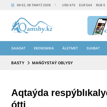
09:52, 08 TAMYZ 2026
USD
470
EUR
544
RUB
5
SAIASAT
EKONOMIKA
ÁLEÝMET
SUHBAT
BASTY
MAŃǴYSTAÝ OBLYSY
Aqtaýda respýblıkaly
ótti