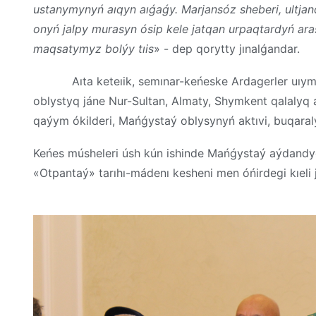
ustanymynyń aıqyn aıǵaǵy. Marjansóz sheberi, ultja
onyń jalpy murasyn ósip kele jatqan urpaqtardyń aras
maqsatymyz bolýy tıis
» - dep qorytty jınalǵandar.
Aıta keteıik, semınar-keńeske Ardagerler uıymy O
oblystyq jáne Nur-Sultan, Almaty, Shymkent qalalyq a
qaýym ókilderi, Mańǵystaý oblysynyń aktıvi, buqaral
Keńes músheleri úsh kún ishinde Mańǵystaý aýdandyq
«Otpantaý» tarıhı-mádenı kesheni men óńirdegi kıeli j