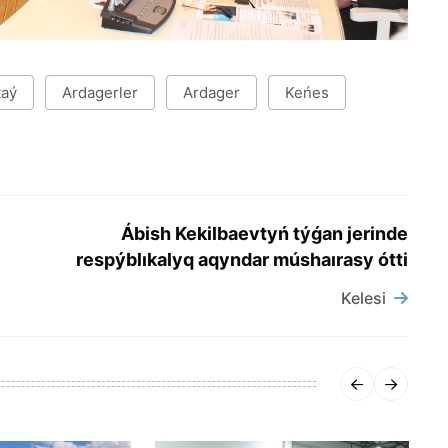
taý
Ardagerler
Ardager
Keńes
Ábish Kekilbaevtyń týǵan jerinde
respýblıkalyq aqyndar múshaırasy ótti
Kelesi