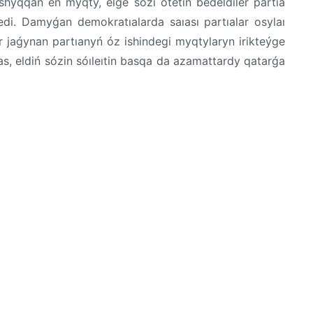
shyqqan eń myqty, elge sózi ótetin bedeldiler partıa
sedi. Damyǵan demokratıalarda saıası partıalar osylaı
ir jaǵynan partıanyń óz ishindegi myqtylaryn irikteýge
s, eldiń sózin sóıleıtin basqa da azamattardy qatarǵa