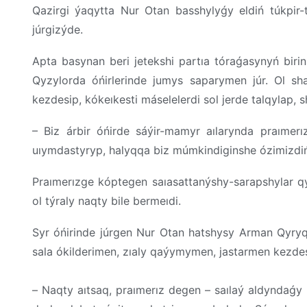
Qazirgi ýaqytta Nur Otan basshylyǵy eldiń túkpir-tú
júrgizýde.
Apta basynan beri jetekshi partıa tóraǵasynyń biri
Qyzylorda óńirlerinde jumys saparymen júr. Ol sh
kezdesip, kókeıkesti máselelerdi sol jerde talqylap, 
– Biz árbir óńirde sáýir-mamyr aılarynda praıme
uıymdastyryp, halyqqa biz múmkindiginshe ózimizdiń 
Praımerızge kóptegen saıasattanýshy-sarapshylar q
ol týraly naqty bile bermeıdi.
Syr óńirinde júrgen Nur Otan hatshysy Arman Qyryq
sala ókilderimen, zıaly qaýymymen, jastarmen kezdesk
⠀
– Naqty aıtsaq, praımerız degen – saılaý aldyndaǵy i