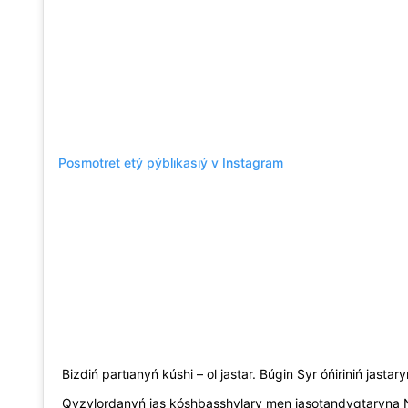
Posmotret etý pýblıkasıý v Instagram
Bizdiń partıanyń kúshi – ol jastar. Búgin Syr óńiriniń jast
Qyzylordanyń jas kóshbasshylary men jasotandyqtaryna 