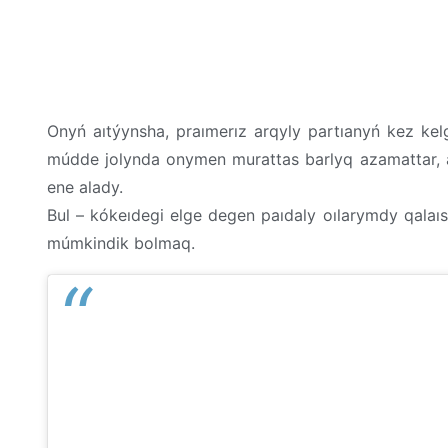
Onyń aıtýynsha, praımerız arqyly partıanyń kez kel
múdde jolynda onymen murattas barlyq azamattar, arn
ene alady.
Bul – kókeıdegi elge degen paıdaly oılarymdy qalaı
múmkindik bolmaq.