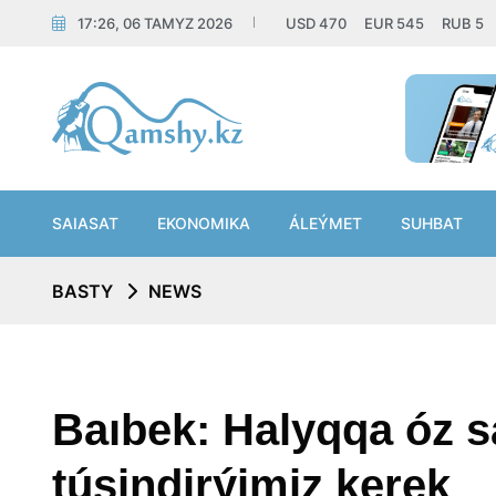
17:26, 06 TAMYZ 2026
USD
470
EUR
545
RUB
5
SAIASAT
EKONOMIKA
ÁLEÝMET
SUHBAT
BASTY
NEWS
Baıbek: Halyqqa óz 
túsindirýimiz kerek