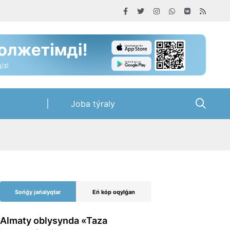
Joba týraly
Sońǵy jańalyqtar
Eń kóp oqylǵan
Almaty oblysynda «Taza