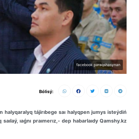
facebook paraqshasynan
Bólisý:
an halyqaralyq tájirıbege saı halyqpen jumys isteýdiń
yq saılaý, ıaǵnı praımerız,- dep habarlaıdy Qamshy.kz