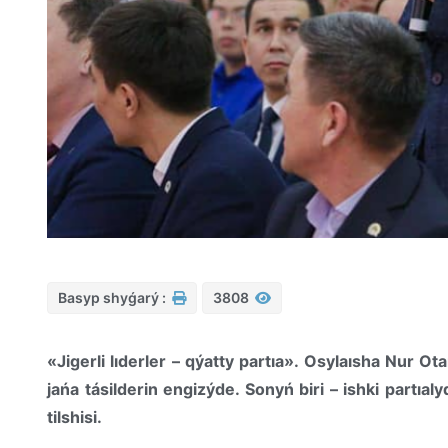
Basyp shyǵarý :
3808
«Jigerli lıderler – qýatty partıa». Osylaısha Nur Ot
jańa tásilderin engizýde. Sonyń biri – ishki partıal
tilshisi.