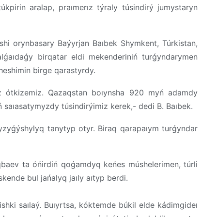
kpirin aralap, praımerız týraly túsindirý jumystaryn
nshi orynbasary Baýyrjan Baıbek Shymkent, Túrkistan,
alǵaıdaǵy birqatar eldi mekenderiniń turǵyndarymen
sheshimin birge qarastyrdy.
rız ótkizemiz. Qazaqstan boıynsha 920 myń adamdy
saıasatymyzdy túsindirýimiz kerek,- dedi B. Baıbek.
yzyǵýshylyq tanytyp otyr. Biraq qarapaıym turǵyndar
baev ta óńirdiń qoǵamdyq keńes múshelerimen, túrli
ende bul jańalyq jaıly aıtyp berdi.
shki saılaý. Buıyrtsa, kóktemde búkil elde kádimgideı