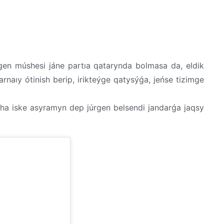
gen múshesi jáne partıa qatarynda bolmasa da, eldik
aıy ótinish berip, irikteýge qatysýǵa, jeńse tizimge
sha iske asyramyn dep júrgen belsendi jandarǵa jaqsy