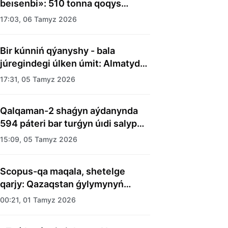
beısenbi»: 510 tonna qoqys
shyǵaryldy
17:03, 06 Tamyz 2026
Bir kúnniń qýanyshy - bala
júregindegi úlken úmit: Almatyda
balalar úıiniń tárbıelenýshilerine
17:31, 05 Tamyz 2026
merekelik kún uıymdastyryldy
Qalqaman-2 shaǵyn aýdanynda
594 páteri bar turǵyn úıdi salyp
bitti
15:09, 05 Tamyz 2026
Scopus-qa maqala, shetelge
qarjy: Qazaqstan ǵylymynyń
esebi kimge kerek?
00:21, 01 Tamyz 2026