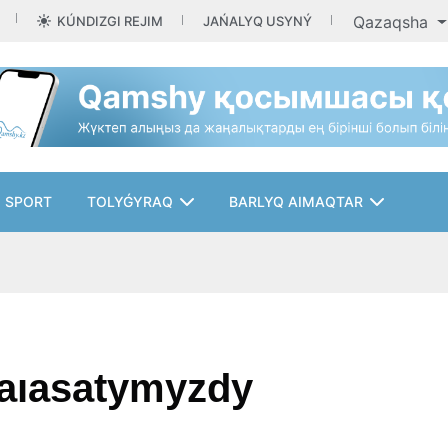
Qazaqsha
KÚNDIZGI REJIM
JAŃALYQ USYNÝ
SPORT
TOLYǴYRAQ
BARLYQ AIMAQTAR
saıasatymyzdy