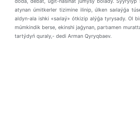
doda, debat, úgit-nasıhat jumysy bolady. Sýyrylyp 
atynan úmitkerler tizimine ilinip, úlken saılaýǵa tú
aldyn-ala ishki «saılaý» ótkizip alýǵa tyrysady. Ol b
múmkindik berse, ekinshi jaǵynan, partıamen muratta
tartýdyń quraly,- dedi Arman Qyryqbaev.