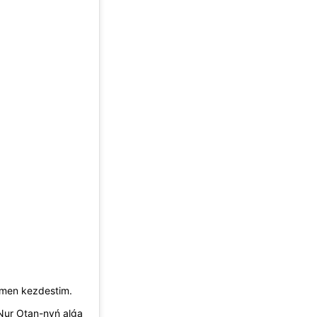
arymen kezdestim.
Nur Otan-nyń alǵa