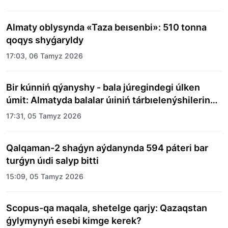
Almaty oblysynda «Taza beısenbi»: 510 tonna
qoqys shyǵaryldy
17:03, 06 Tamyz 2026
Bir kúnniń qýanyshy - bala júregindegi úlken
úmit: Almatyda balalar úıiniń tárbıelenýshilerine
merekelik kún uıymdastyryldy
17:31, 05 Tamyz 2026
Qalqaman-2 shaǵyn aýdanynda 594 páteri bar
turǵyn úıdi salyp bitti
15:09, 05 Tamyz 2026
Scopus-qa maqala, shetelge qarjy: Qazaqstan
ǵylymynyń esebi kimge kerek?