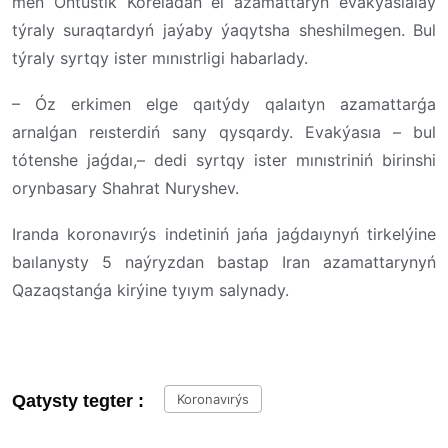
men Ońtústik Koreıadan el azamattaryn evakýasıalaý
týraly suraqtardyń jaýaby ýaqytsha sheshilmegen. Bul
týraly syrtqy ister mınıstrligi habarlady.
– Óz erkimen elge qaıtýdy qalaıtyn azamattarǵa
arnalǵan reısterdiń sany qysqardy. Evakýasıa – bul
tótenshe jaǵdaı,– dedi syrtqy ister mınıstriniń birinshi
orynbasary Shahrat Nuryshev.
Iranda koronavırýs indetiniń jańa jaǵdaıynyń tirkelýine
baılanysty 5 naýryzdan bastap Iran azamattarynyń
Qazaqstanǵa kirýine tyıym salynady.
Qatysty tegter :
Koronavırýs