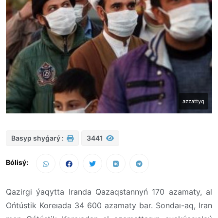
azzattyq
Basyp shyǵarý :
3441
Bólisý:
Qazirgi ýaqytta Iranda Qazaqstannyń 170 azamaty, al
Ońtústik Koreıada 34 600 azamaty bar. Sondaı-aq, Iran