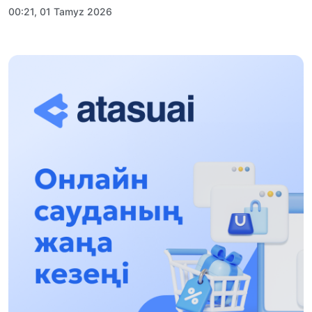
00:21, 01 Tamyz 2026
«Zań kerýeni» jobasy: Abaı oblysynda quqyqtyq
túsindirý jumystary jalǵasýda
17:31, 31 Shilde 2026
Halyqaralyq «Formýla-1 H2O» jarysyn Qonaev
qalasynda ótkizý josparlanýda
13:13, 30 Shilde 2026
Asqat Asylbekov: Kúshti bılikke kúshti tulǵalar
kerek!
12:01, 28 Shilde 2026
Abzal Dostıar: Dýman Muhametkárimdi Almaty