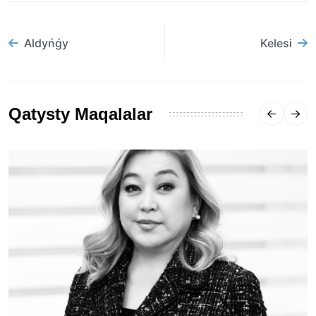
Aldyńǵy
Kelesi
Qatysty Maqalalar