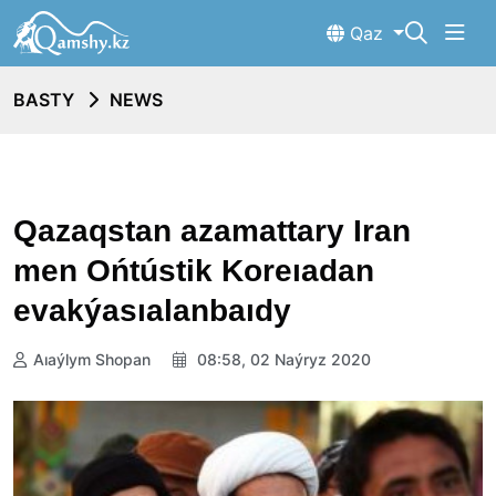
Qaz
BASTY
NEWS
Qazaqstan azamattary Iran
men Ońtústik Koreıadan
evakýasıalanbaıdy
Aıaýlym Shopan
08:58, 02 Naýryz 2020