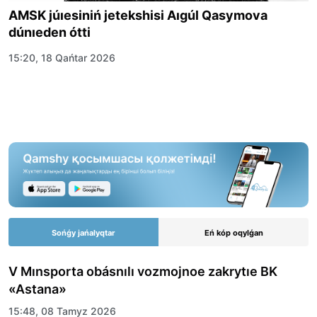
AMSK júıesiniń jetekshisi Aıgúl Qasymova
dúnıeden ótti
15:20, 18 Qańtar 2026
Sońǵy jańalyqtar
Eń kóp oqylǵan
V Mınsporta obásnılı vozmojnoe zakrytıe BK
«Astana»
15:48, 08 Tamyz 2026