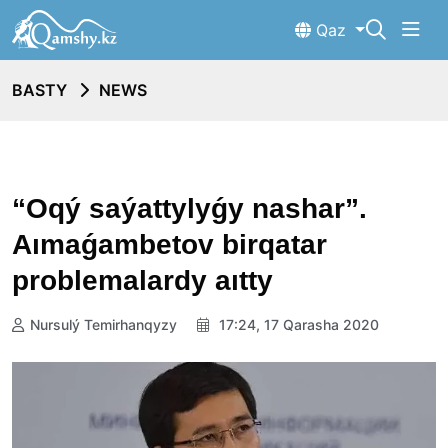
Qaz
BASTY
NEWS
“Oqý saýattylyǵy nashar”.
Aımaǵambetov birqatar
problemalardy aıtty
Nursulý Temirhanqyzy
17:24, 17 Qarasha 2020