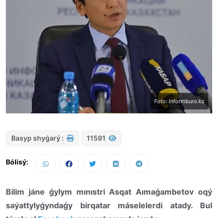
Foto: informburo.kz
Basyp shyǵarý :
11591
Bólisý:
Bilim jáne ǵylym mınıstri Asqat Aımaǵambetov oqý
saýattylyǵyndaǵy birqatar máselelerdi atady. Bul