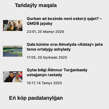
Qazaq tilindegi «qut» konseptisiniń
Tańdaýly maqala
lıngvomádenı sıpaty
09:21, 21 Shilde 2026
Qurban aıt kezinde neni eskerý qajet? –
QMDB jaýaby
Abaıdyń adam tárbıesi týraly kózqarastarynyń
23:01, 25 Mamyr 2026
ózektiligi
Qala kúnine oraı Almatyda «Alataý» jańa
18:59, 20 Shilde 2026
tenıs ortalyǵy ashylady
17:05, 20 Qyrkúıek 2025
Jasandy ıntellekt: adamzattyń kómekshisi me,
álde básekelesi me?
Qytaı bıligi Álimnur Turǵanbaıdy
18:16, 20 Shilde 2026
ustaǵanyn rastady
10:17, 14 Tamyz 2025
Ulttyq arhıvtiń ashylǵanyna 20 jyl: negizgi
jetistikteri men damý baǵyty
Eń kóp paıdalanylǵan
17:09, 20 Shilde 2026