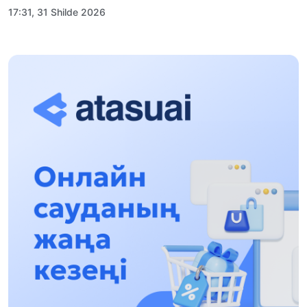
17:31, 31 Shilde 2026
Halyqaralyq «Formýla-1 H2O» jarysyn Qonaev
qalasynda ótkizý josparlanýda
13:13, 30 Shilde 2026
Asqat Asylbekov: Kúshti bılikke kúshti tulǵalar
kerek!
12:01, 28 Shilde 2026
Abzal Dostıar: Dýman Muhametkárimdi Almaty
túrmesine aýystyrýy múmkin
16:15, 27 Shilde 2026
Óskenbaı Qulataıuly: Rýhanıatqa qyzmet etken