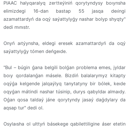
PIAAC halyqaralyq zertteýiniń qorytyndysy boıynsha
elimizdegi 16-dan bastap 55 jasqa deıingi
azamattardyń da oqý saýattylyǵy nashar bolyp shyqty"
dedi mınıstr.
Onyń aıtýynsha, eldegi eresek azamattardyń da oqý
saýattylyǵy tómen deńgeıde.
"Bul – búgin ǵana belgili bolǵan problema emes, jyldar
boıy qordalanǵan másele. Bizdiń balalarymyz kitapty
oqýǵa kelgende jalqaýlyq tanytatyny bir bólek, keıde
oqyǵan mátindi nashar túsinip, durys qabyldaı almaıdy.
Oǵan qosa taldaý jáne qorytyndy jasaý daǵdylary da
aqsap tur" dedi ol.
Osylaısha ol ulttyń básekege qabilettiligine áser etetin