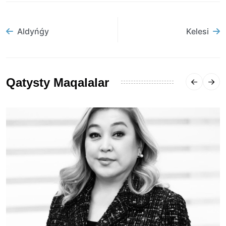
Aldyńǵy
Kelesi
Qatysty Maqalalar