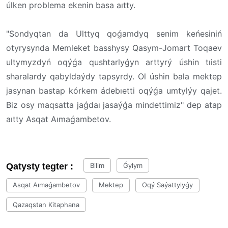
úlken problema ekenin basa aıtty.
"Sondyqtan da Ulttyq qoǵamdyq senim keńesiniń
otyrysynda Memleket basshysy Qasym-Jomart Toqaev
ultymyzdyń oqýǵa qushtarlyǵyn arttyrý úshin tıisti
sharalardy qabyldaýdy tapsyrdy. Ol úshin bala mektep
jasynan bastap kórkem ádebıetti oqýǵa umtylýy qajet.
Biz osy maqsatta jaǵdaı jasaýǵa mindettimiz" dep atap
aıtty Asqat Aımaǵambetov.
Qatysty tegter :
Bilim
Ǵylym
Asqat Aımaǵambetov
Mektep
Oqý Saýattylyǵy
Qazaqstan Kitaphana