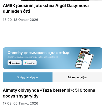
AMSK júıesiniń jetekshisi Aıgúl Qasymova
dúnıeden ótti
15:20, 18 Qańtar 2026
Sońǵy jańalyqtar
Eń kóp oqylǵan
Almaty oblysynda «Taza beısenbi»: 510 tonna
qoqys shyǵaryldy
17:03, 06 Tamyz 2026