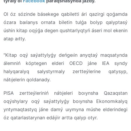
týraly ol
Facebook
paraqshasynda jazdy.
Ol óz sózinde básekege qabiletti ári qazirgi qoǵamda
ózara baılanys ornata biletin tulǵa bolyp qalyptasý
úshin kitap oqýǵa degen qushtarlyqtyń áseri mol ekenin
atap aıtty.
"Kitap oqý saýattylyǵy deńgeıin anyqtaý maqsatynda
álemniń kóptegen elderi OECD jáne IEA syndy
halyqaralyq salystyrmaly zertteýlerine qatysyp,
nátıjelerin qoldanady.
PISA zertteýleriniń nátıjeleri boıynsha Qazaqstan
oqýshylary oqý saýattylyǵy boıynsha Ekonomıkalyq
yntymaqtastyq jáne damý uıymyna múshe elderindegi
óz qatarlastarynan edáýir artta qalyp otyr.