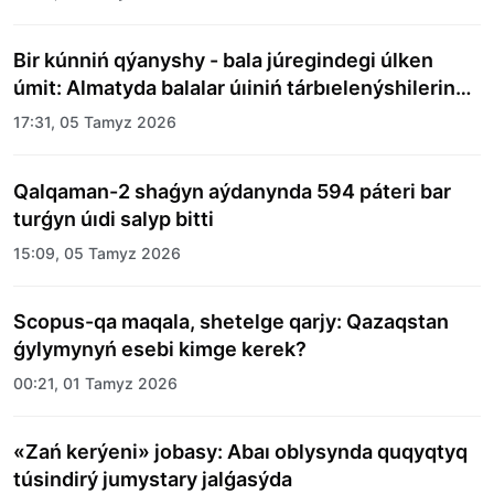
Bir kúnniń qýanyshy - bala júregindegi úlken
úmit: Almatyda balalar úıiniń tárbıelenýshilerine
merekelik kún uıymdastyryldy
17:31, 05 Tamyz 2026
Qalqaman-2 shaǵyn aýdanynda 594 páteri bar
turǵyn úıdi salyp bitti
15:09, 05 Tamyz 2026
Scopus-qa maqala, shetelge qarjy: Qazaqstan
ǵylymynyń esebi kimge kerek?
00:21, 01 Tamyz 2026
«Zań kerýeni» jobasy: Abaı oblysynda quqyqtyq
túsindirý jumystary jalǵasýda