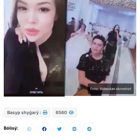
Foto: Vıdeodan skrınshot
Basyp shyǵarý :
6560
Bólisý: