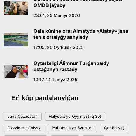
QMDB jaýaby
Abaıdyń adam tárbıesi týraly kózqarastarynyń
23:01, 25 Mamyr 2026
ózektiligi
Qala kúnine oraı Almatyda «Alataý» jańa
18:59, 20 Shilde 2026
tenıs ortalyǵy ashylady
17:05, 20 Qyrkúıek 2025
Jasandy ıntellekt: adamzattyń kómekshisi me,
álde básekelesi me?
Qytaı bıligi Álimnur Turǵanbaıdy
18:16, 20 Shilde 2026
ustaǵanyn rastady
10:17, 14 Tamyz 2025
Ulttyq arhıvtiń ashylǵanyna 20 jyl: negizgi
jetistikteri men damý baǵyty
Eń kóp paıdalanylǵan
17:09, 20 Shilde 2026
Jańa Qazaqstan
Halyqaralyq Qyylmystyq Sot
Memleket basshysy Kóbeıtuz kóliniń jaı-kúıine
Qyzylorda Oblysy
Psıhologıalyq Sýretter
Qar Barysy
nazar aýdardy