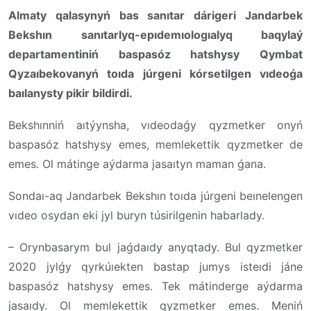
Almaty qalasynyń bas sanıtar dárigeri Jandarbek
Bekshın sanıtarlyq-epıdemıologıalyq baqylaý
departamentiniń baspasóz hatshysy Qymbat
Qyzaıbekovanyń toıda júrgeni kórsetilgen vıdeoǵa
baılanysty pikir bildirdi.
Bekshınniń aıtýynsha, vıdeodaǵy qyzmetker onyń
baspasóz hatshysy emes, memlekettik qyzmetker de
emes. Ol mátinge aýdarma jasaıtyn maman ǵana.
Sondaı-aq Jandarbek Bekshın toıda júrgeni beınelengen
vıdeo osydan eki jyl buryn túsirilgenin habarlady.
– Orynbasarym bul jaǵdaıdy anyqtady. Bul qyzmetker
2020 jylǵy qyrkúıekten bastap jumys isteıdi jáne
baspasóz hatshysy emes. Tek mátinderge aýdarma
jasaıdy. Ol memlekettik qyzmetker emes. Meniń