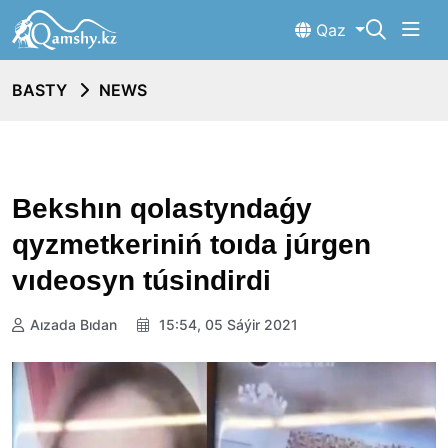
Qaz
BASTY
NEWS
Bekshın qolastyndaǵy
qyzmetkeriniń toıda júrgen
vıdeosyn túsindirdi
Aızada Bıdan
15:54, 05 Sáýir 2021