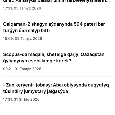
úmit: Almatyda balalar úıiniń tárbıelenýshilerine
merekelik kún uıymdastyryldy
17:31, 05 Tamyz 2026
Qalqaman-2 shaǵyn aýdanynda 594 páteri bar
turǵyn úıdi salyp bitti
15:09, 05 Tamyz 2026
Scopus-qa maqala, shetelge qarjy: Qazaqstan
ǵylymynyń esebi kimge kerek?
00:21, 01 Tamyz 2026
«Zań kerýeni» jobasy: Abaı oblysynda quqyqtyq
túsindirý jumystary jalǵasýda
17:31, 31 Shilde 2026