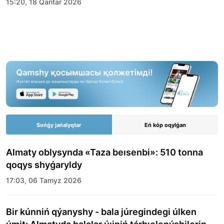
15:20, 18 Qańtar 2026
Sońǵy jańalyqtar
Eń kóp oqylǵan
Almaty oblysynda «Taza beısenbi»: 510 tonna
qoqys shyǵaryldy
17:03, 06 Tamyz 2026
Bir kúnniń qýanyshy - bala júregindegi úlken