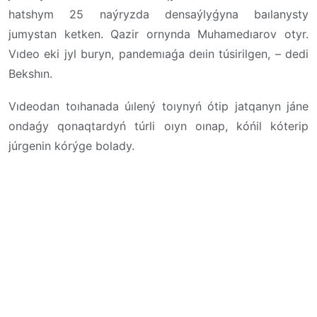
hatshym 25 naýryzda densaýlyǵyna baılanysty
jumystan ketken. Qazir ornynda Muhamedıarov otyr.
Vıdeo eki jyl buryn, pandemıaǵa deıin túsirilgen, – dedi
Bekshın.
Vıdeodan toıhanada úılený toıynyń ótip jatqanyn jáne
ondaǵy qonaqtardyń túrli oıyn oınap, kóńil kóterip
júrgenin kórýge bolady.