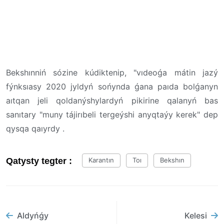
Bekshınniń sózine kúdiktenip, "vıdeoǵa mátin jazý
fýnksıasy 2020 jyldyń sońynda ǵana paıda bolǵanyn
aıtqan jeli qoldanýshylardyń pikirine qalanyń bas
sanıtary "muny tájirıbeli tergeýshi anyqtaýy kerek" dep
qysqa qaıyrdy .
Qatysty tegter :
Karantın
Toı
Bekshın
Aldyńǵy
Kelesi