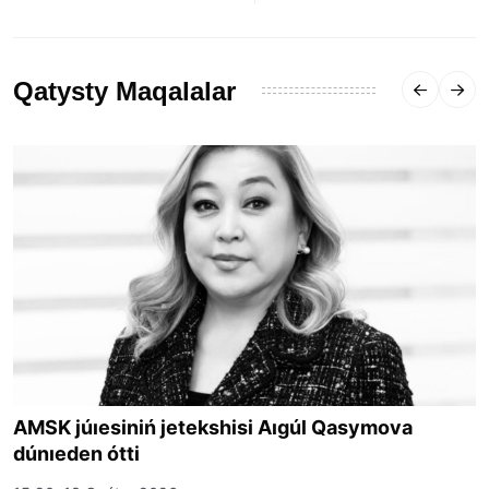
Qatysty Maqalalar
AMSK júıesiniń jetekshisi Aıgúl Qasymova
dúnıeden ótti