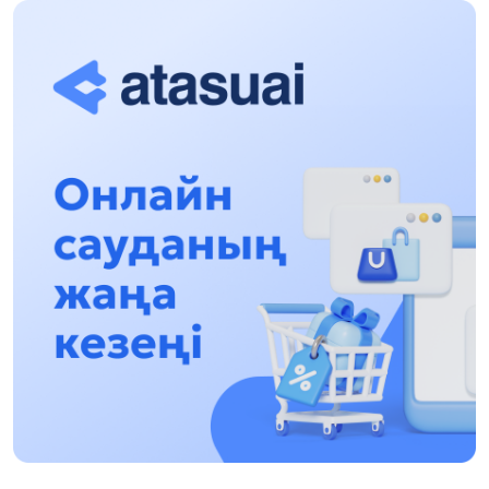
Halyqaralyq «Formýla-1 H2O» jarysyn Qonaev
qalasynda ótkizý josparlanýda
13:13, 30 Shilde 2026
Asqat Asylbekov: Kúshti bılikke kúshti tulǵalar
kerek!
12:01, 28 Shilde 2026
Abzal Dostıar: Dýman Muhametkárimdi Almaty
túrmesine aýystyrýy múmkin
16:15, 27 Shilde 2026
Óskenbaı Qulataıuly: Rýhanıatqa qyzmet etken
qalamger
17:46, 26 Shilde 2026