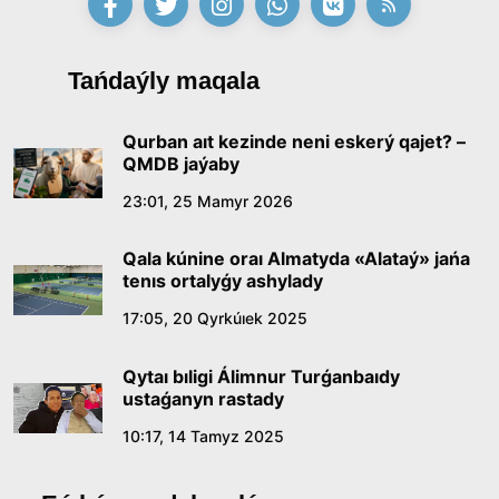
09:21, 21 Shilde 2026
Abaıdyń adam tárbıesi týraly kózqarastarynyń
Tańdaýly maqala
ózektiligi
18:59, 20 Shilde 2026
Qurban aıt kezinde neni eskerý qajet? –
QMDB jaýaby
Jasandy ıntellekt: adamzattyń kómekshisi me,
23:01, 25 Mamyr 2026
álde básekelesi me?
Qala kúnine oraı Almatyda «Alataý» jańa
18:16, 20 Shilde 2026
tenıs ortalyǵy ashylady
17:05, 20 Qyrkúıek 2025
Ulttyq arhıvtiń ashylǵanyna 20 jyl: negizgi
jetistikteri men damý baǵyty
Qytaı bıligi Álimnur Turǵanbaıdy
17:09, 20 Shilde 2026
ustaǵanyn rastady
10:17, 14 Tamyz 2025
Memleket basshysy Kóbeıtuz kóliniń jaı-kúıine
nazar aýdardy