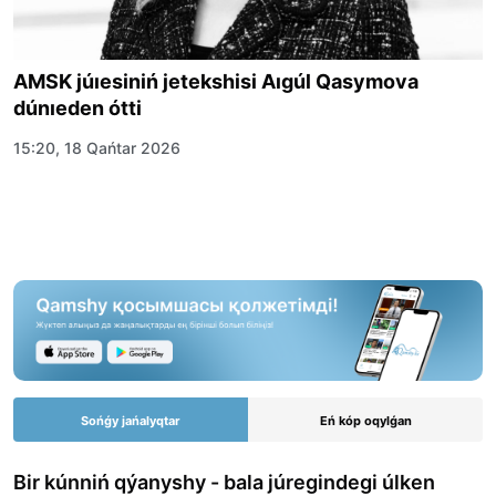
AMSK júıesiniń jetekshisi Aıgúl Qasymova
dúnıeden ótti
15:20, 18 Qańtar 2026
Sońǵy jańalyqtar
Eń kóp oqylǵan
Bir kúnniń qýanyshy - bala júregindegi úlken