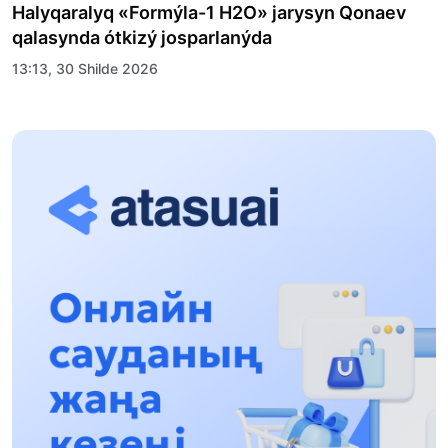
Halyqaralyq «Formýla-1 H2O» jarysyn Qonaev
qalasynda ótkizý josparlanýda
13:13, 30 Shilde 2026
Asqat Asylbekov: Kúshti bılikke kúshti tulǵalar
kerek!
12:01, 28 Shilde 2026
Abzal Dostıar: Dýman Muhametkárimdi Almaty
túrmesine aýystyrýy múmkin
16:15, 27 Shilde 2026
Óskenbaı Qulataıuly: Rýhanıatqa qyzmet etken
qalamger
17:46, 26 Shilde 2026