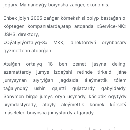
joǵary. Mamandyǵy boıynsha zańger, ekonomıs.
Eńbek jolyn 2005 zańger kómekshisi bolyp bastaǵan ol
kóptegen kompanıalarda,atap aıtqanda «Service-NK»
JSHS, dırektory,
«Qýatjylýortalyq-3» MKK, dırektordyń orynbasary
qyzmetterin atqarǵan.
Atalǵan ortalyq 18 ben zeınet jasyna deıingi
azamattardy jumys izdeýshi retinde tirkeıdi jáne
jumysynan aıyrylǵan jaǵdaıda áleýmettik tólem
taǵaıyndaý úshin qajetti qujattardy qabyldaıdy.
Sonymen birge jumys oryn usynady, kásiptik oqytýdy
uıymdastyrady, ataýly áleýmettik kómek kórsetý
máseleleri boıynsha jumystardy atqarady.