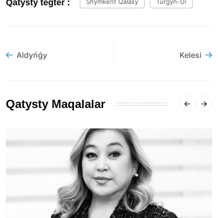
Qatysty tegter :
Shymkent Qalasy
Turǵyn-Úı
Aldyńǵy
Kelesi
Qatysty Maqalalar