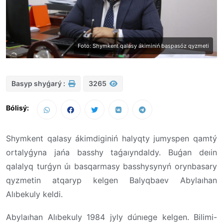
Foto: Shymkent qalasy ákiminiń baspasóz qyzmeti
Basyp shyǵarý :
3265
Bólisý:
Shymkent qalasy ákimdiginiń halyqty jumyspen qamtý
ortalyǵyna jańa basshy taǵaıyndaldy. Buǵan deıin
qalalyq turǵyn úı basqarmasy basshysynyń orynbasary
qyzmetin atqaryp kelgen Balyqbaev Abylaıhan
Alıbekuly keldi.
Abylaıhan Alıbekuly 1984 jyly dúnıege kelgen. Bilimi-