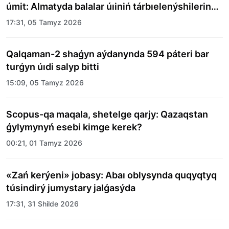
úmit: Almatyda balalar úıiniń tárbıelenýshilerine
merekelik kún uıymdastyryldy
17:31, 05 Tamyz 2026
Qalqaman-2 shaǵyn aýdanynda 594 páteri bar
turǵyn úıdi salyp bitti
15:09, 05 Tamyz 2026
Scopus-qa maqala, shetelge qarjy: Qazaqstan
ǵylymynyń esebi kimge kerek?
00:21, 01 Tamyz 2026
«Zań kerýeni» jobasy: Abaı oblysynda quqyqtyq
túsindirý jumystary jalǵasýda
17:31, 31 Shilde 2026