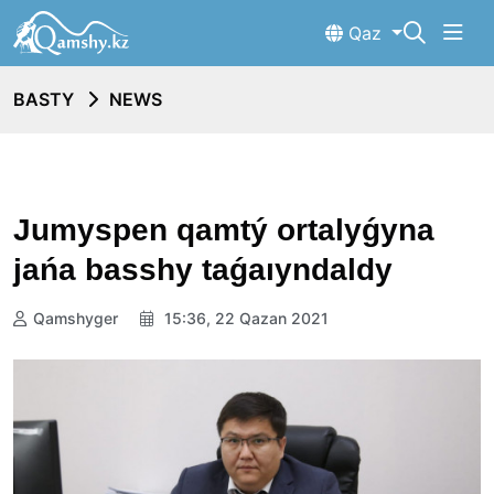
Qaz
BASTY
NEWS
Jumyspen qamtý ortalyǵyna
jańa basshy taǵaıyndaldy
Qamshyger
15:36, 22 Qazan 2021