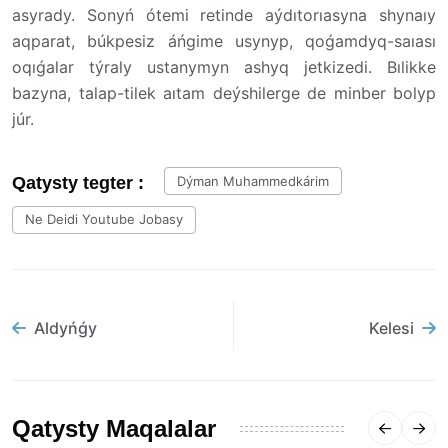
asyrady. Sonyń ótemi retinde aýdıtorıasyna shynaıy
aqparat, búkpesiz áńgime usynyp, qoǵamdyq-saıası
oqıǵalar týraly ustanymyn ashyq jetkizedi. Bılikke
bazyna, talap-tilek aıtam deýshilerge de minber bolyp
júr.
Qatysty tegter :
Dýman Muhammedkárim
Ne Deidi Youtube Jobasy
Aldyńǵy
Kelesi
Qatysty Maqalalar