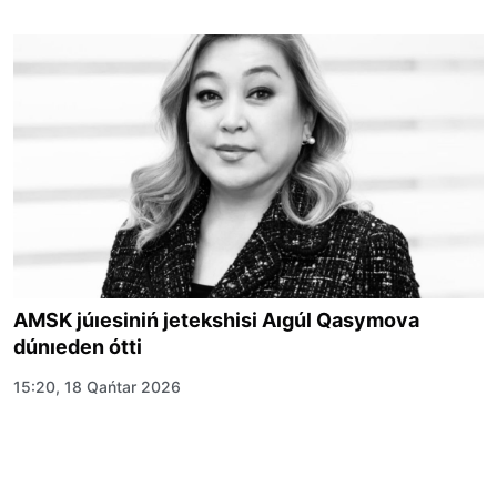
AMSK júıesiniń jetekshisi Aıgúl Qasymova
dúnıeden ótti
15:20, 18 Qańtar 2026