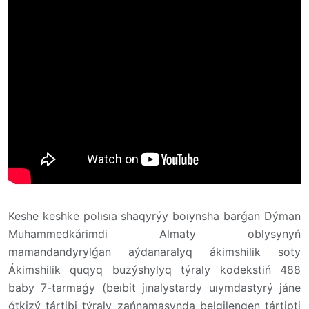
Keshe keshke polısıa shaqyrýy boıynsha barǵan Dýman
Muhammedkárimdi Almaty oblysynyń
mamandandyrylǵan aýdanaralyq ákimshilik soty
Ákimshilik quqyq buzýshylyq týraly kodekstiń 488
baby 7-tarmaǵy (beıbit jınalystardy uıymdastyrý jáne
ótkizý tártibi týraly zańnamasynda belgilengen tártipti