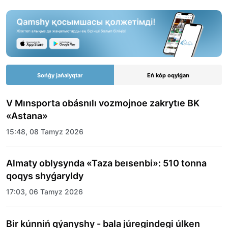
Sońǵy jańalyqtar
Eń kóp oqylǵan
V Mınsporta obásnılı vozmojnoe zakrytıe BK
«Astana»
15:48, 08 Tamyz 2026
Almaty oblysynda «Taza beısenbi»: 510 tonna
qoqys shyǵaryldy
17:03, 06 Tamyz 2026
Bir kúnniń qýanyshy - bala júregindegi úlken