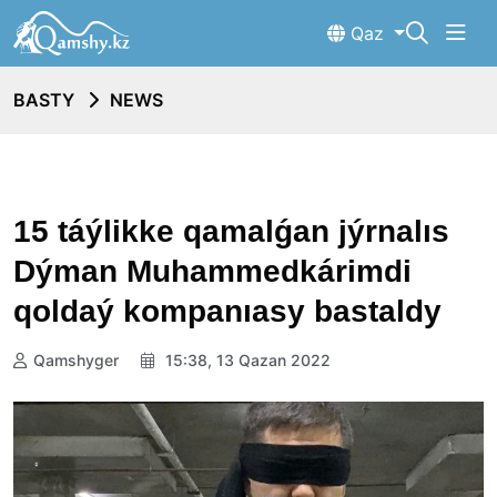
Qaz
BASTY
NEWS
15 táýlikke qamalǵan jýrnalıs
Dýman Muhammedkárimdi
qoldaý kompanıasy bastaldy
Qamshyger
15:38, 13 Qazan 2022