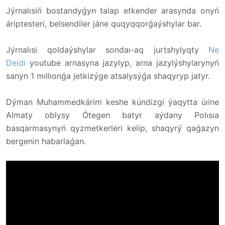
Jýrnalısiń bostandyǵyn talap etkender arasynda onyń
áriptesteri, belsendiler jáne quqyqqorǵaýshylar bar.
Jýrnalısi qoldaýshylar sondaı-aq jurtshylyqty
Ne
Deidi
youtube arnasyna jazylyp, arna jazylýshylarynyń
sanyn 1 mıllıonǵa jetkizýge atsalysýǵa shaqyryp jatyr.
Dýman Muhammedkárim keshe kúndizgi ýaqytta úıine
Almaty oblysy Ótegen batyr aýdany Polısıa
basqarmasynyń qyzmetkerleri kelip, shaqyrý qaǵazyn
bergenin habarlaǵan.