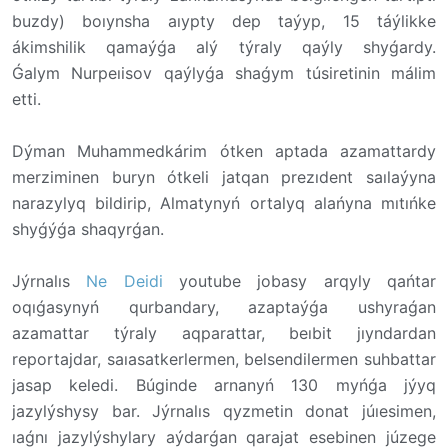
buzdy) boıynsha aıypty dep taýyp, 15 táýlikke
ákimshilik qamaýǵa alý týraly qaýly shyǵardy.
Ǵalym Nurpeıisov qaýlyǵa shaǵym túsiretinin málim
etti.
Dýman Muhammedkárim ótken aptada azamattardy
merziminen buryn ótkeli jatqan prezıdent saılaýyna
narazylyq bildirip, Almatynyń ortalyq alańyna mıtıńke
shyǵýǵa shaqyrǵan.
Jýrnalıs
Ne Deidi
youtube jobasy arqyly qańtar
oqıǵasynyń qurbandary, azaptaýǵa ushyraǵan
azamattar týraly aqparattar, beıbit jıyndardan
reportajdar, saıasatkerlermen, belsendilermen suhbattar
jasap keledi. Búginde arnanyń 130 myńǵa jýyq
jazylýshysy bar. Jýrnalıs qyzmetin donat júıesimen,
ıaǵnı jazylýshylary aýdarǵan qarajat esebinen júzege