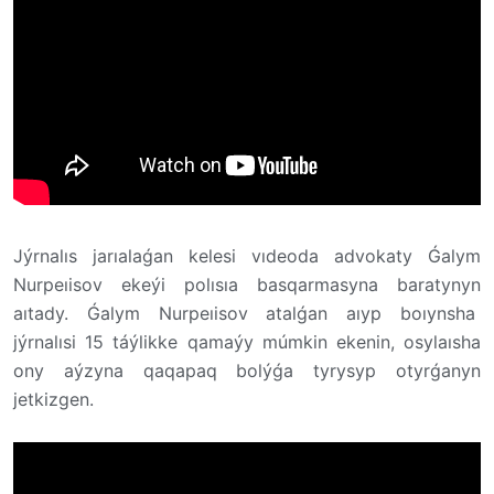
Jýrnalıs jarıalaǵan kelesi vıdeoda advokaty Ǵalym
Nurpeıisov ekeýi polısıa basqarmasyna baratynyn
aıtady. Ǵalym Nurpeıisov atalǵan aıyp boıynsha
jýrnalısi 15 táýlikke qamaýy múmkin ekenin, osylaısha
ony aýzyna qaqapaq bolýǵa tyrysyp otyrǵanyn
jetkizgen.