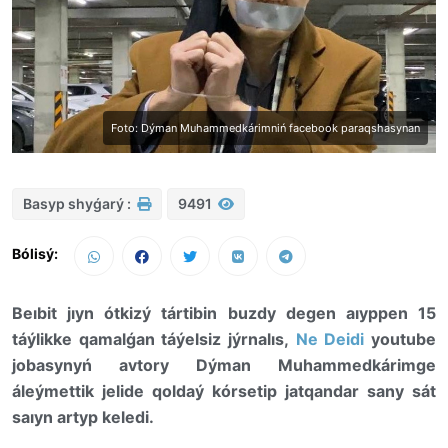
Foto: Dýman Muhammedkárimniń facebook paraqshasynan
Basyp shyǵarý :
9491
Bólisý:
Beıbit jıyn ótkizý tártibin buzdy degen aıyppen 15
táýlikke qamalǵan táýelsiz jýrnalıs,
Ne Deidi
youtube
jobasynyń avtory Dýman Muhammedkárimge
áleýmettik jelide qoldaý kórsetip jatqandar sany sát
saıyn artyp keledi.