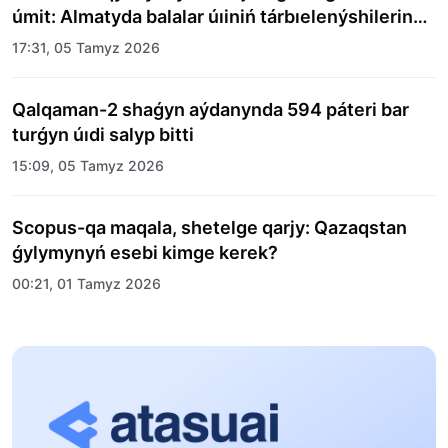
úmit: Almatyda balalar úıiniń tárbıelenýshilerine
merekelik kún uıymdastyryldy
17:31, 05 Tamyz 2026
Qalqaman-2 shaǵyn aýdanynda 594 páteri bar
turǵyn úıdi salyp bitti
15:09, 05 Tamyz 2026
Scopus-qa maqala, shetelge qarjy: Qazaqstan
ǵylymynyń esebi kimge kerek?
00:21, 01 Tamyz 2026
«Zań kerýeni» jobasy: Abaı oblysynda quqyqtyq
túsindirý jumystary jalǵasýda
17:31, 31 Shilde 2026