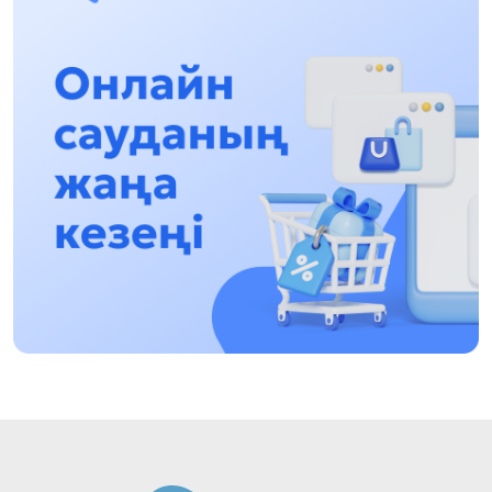
Halyqaralyq «Formýla-1 H2O» jarysyn Qonaev
qalasynda ótkizý josparlanýda
13:13, 30 Shilde 2026
Asqat Asylbekov: Kúshti bılikke kúshti tulǵalar
kerek!
12:01, 28 Shilde 2026
Abzal Dostıar: Dýman Muhametkárimdi Almaty
túrmesine aýystyrýy múmkin
16:15, 27 Shilde 2026
Óskenbaı Qulataıuly: Rýhanıatqa qyzmet etken
qalamger
17:46, 26 Shilde 2026