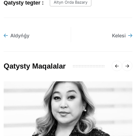
Qatysty tegter :
Altyn Orda Bazary
Aldyńǵy
Kelesi
Qatysty Maqalalar