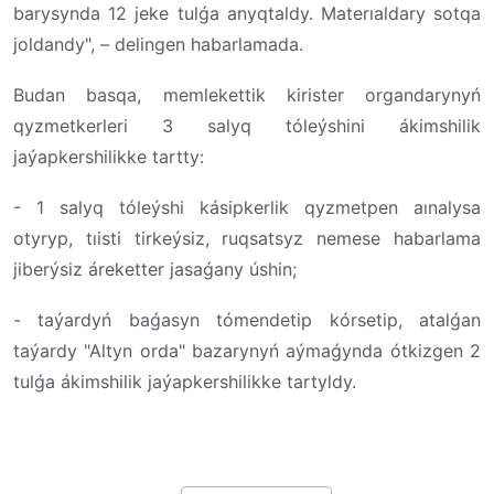
barysynda 12 jeke tulǵa anyqtaldy. Materıaldary sotqa
joldandy", – delingen habarlamada.
Budan basqa, memlekettik kirister organdarynyń
qyzmetkerleri 3 salyq tóleýshini ákimshilik
jaýapkershilikke tartty:
- 1 salyq tóleýshi kásipkerlik qyzmetpen aınalysa
otyryp, tıisti tirkeýsiz, ruqsatsyz nemese habarlama
jiberýsiz áreketter jasaǵany úshin;
- taýardyń baǵasyn tómendetip kórsetip, atalǵan
taýardy "Altyn orda" bazarynyń aýmaǵynda ótkizgen 2
tulǵa ákimshilik jaýapkershilikke tartyldy.