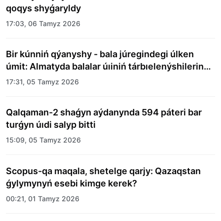
qoqys shyǵaryldy
17:03, 06 Tamyz 2026
Bir kúnniń qýanyshy - bala júregindegi úlken
úmit: Almatyda balalar úıiniń tárbıelenýshilerine
merekelik kún uıymdastyryldy
17:31, 05 Tamyz 2026
Qalqaman-2 shaǵyn aýdanynda 594 páteri bar
turǵyn úıdi salyp bitti
15:09, 05 Tamyz 2026
Scopus-qa maqala, shetelge qarjy: Qazaqstan
ǵylymynyń esebi kimge kerek?
00:21, 01 Tamyz 2026