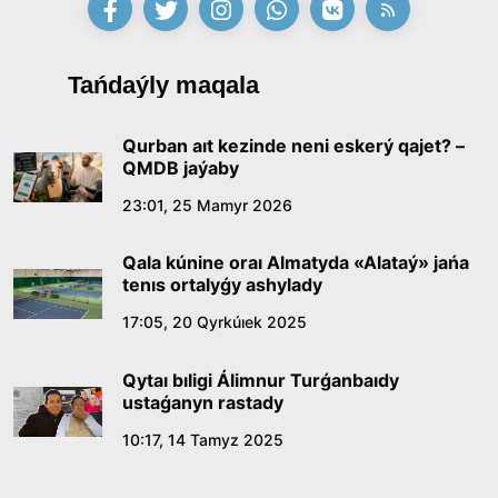
16:27, 23 Shilde 2026
Qazaq tilindegi «qut» konseptisiniń
Tańdaýly maqala
lıngvomádenı sıpaty
09:21, 21 Shilde 2026
Qurban aıt kezinde neni eskerý qajet? –
QMDB jaýaby
Abaıdyń adam tárbıesi týraly kózqarastarynyń
23:01, 25 Mamyr 2026
ózektiligi
Qala kúnine oraı Almatyda «Alataý» jańa
18:59, 20 Shilde 2026
tenıs ortalyǵy ashylady
17:05, 20 Qyrkúıek 2025
Jasandy ıntellekt: adamzattyń kómekshisi me,
álde básekelesi me?
Qytaı bıligi Álimnur Turǵanbaıdy
18:16, 20 Shilde 2026
ustaǵanyn rastady
10:17, 14 Tamyz 2025
Ulttyq arhıvtiń ashylǵanyna 20 jyl: negizgi
jetistikteri men damý baǵyty