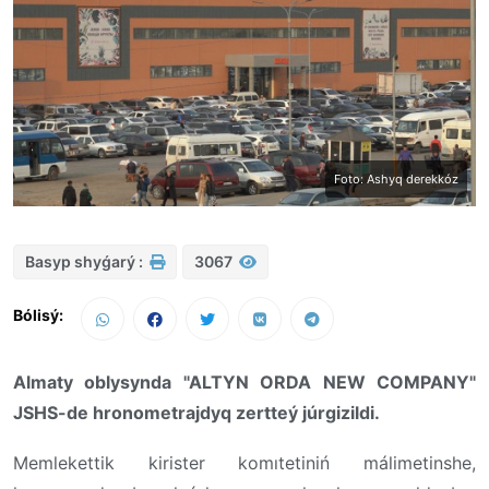
Foto: Ashyq derekkóz
Basyp shyǵarý :
3067
Bólisý:
Almaty oblysynda "ALTYN ORDA NEW COMPANY"
JSHS-de hronometrajdyq zertteý júrgizildi.
Memlekettik kirister komıtetiniń málimetinshe,