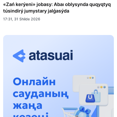
«Zań kerýeni» jobasy: Abaı oblysynda quqyqtyq
túsindirý jumystary jalǵasýda
17:31, 31 Shilde 2026
Halyqaralyq «Formýla-1 H2O» jarysyn Qonaev
qalasynda ótkizý josparlanýda
13:13, 30 Shilde 2026
Asqat Asylbekov: Kúshti bılikke kúshti tulǵalar
kerek!
12:01, 28 Shilde 2026
Abzal Dostıar: Dýman Muhametkárimdi Almaty
túrmesine aýystyrýy múmkin
16:15, 27 Shilde 2026