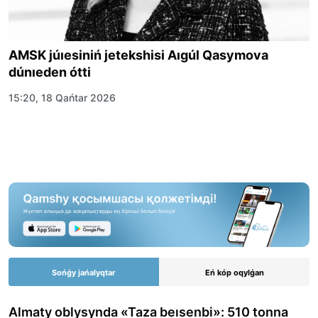
AMSK júıesiniń jetekshisi Aıgúl Qasymova
dúnıeden ótti
15:20, 18 Qańtar 2026
Sońǵy jańalyqtar
Eń kóp oqylǵan
Almaty oblysynda «Taza beısenbi»: 510 tonna