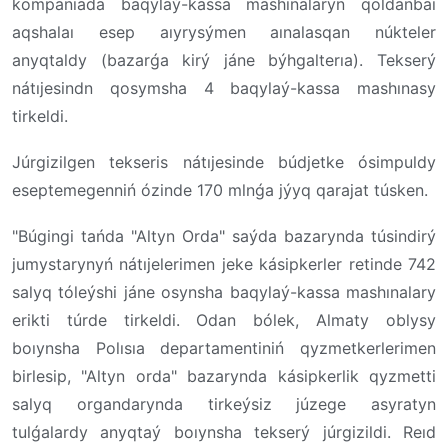
kompanıada baqylaý-kassa mashınalaryn qoldanbaı
aqshalaı esep aıyrysýmen aınalasqan núkteler
anyqtaldy (bazarǵa kirý jáne býhgalterıa). Tekserý
nátıjesindn qosymsha 4 baqylaý-kassa mashınasy
tirkeldi.
Júrgizilgen tekseris nátıjesinde búdjetke ósimpuldy
eseptemegenniń ózinde 170 mlnǵa jýyq qarajat túsken.
"Búgingi tańda "Altyn Orda" saýda bazarynda túsindirý
jumystarynyń nátıjelerimen jeke kásipkerler retinde 742
salyq tóleýshi jáne osynsha baqylaý-kassa mashınalary
erikti túrde tirkeldi. Odan bólek, Almaty oblysy
boıynsha Polısıa departamentiniń qyzmetkerlerimen
birlesip, "Altyn orda" bazarynda kásipkerlik qyzmetti
salyq organdarynda tirkeýsiz júzege asyratyn
tulǵalardy anyqtaý boıynsha tekserý júrgizildi. Reıd