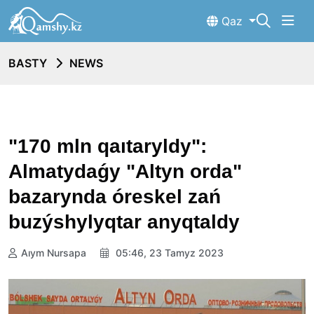
Qaz
BASTY
NEWS
"170 mln qaıtaryldy":
Almatydaǵy "Altyn orda"
bazarynda óreskel zań
buzýshylyqtar anyqtaldy
Aıym Nursapa
05:46, 23 Tamyz 2023