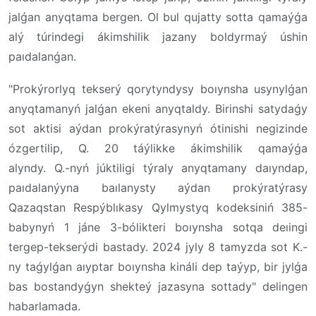
jalǵan anyqtama bergen. Ol bul qujatty sotta qamaýǵa
alý túrindegi ákimshilik jazany boldyrmaý úshin
paıdalanǵan.
"Prokýrorlyq tekserý qorytyndysy boıynsha usynylǵan
anyqtamanyń jalǵan ekeni anyqtaldy. Birinshi satydaǵy
sot aktisi aýdan prokýratýrasynyń ótinishi negizinde
ózgertilip, Q. 20 táýlikke ákimshilik qamaýǵa
alyndy. Q.-nyń júktiligi týraly anyqtamany daıyndap,
paıdalanýyna baılanysty aýdan prokýratýrasy
Qazaqstan Respýblıkasy Qylmystyq kodeksiniń 385-
babynyń 1 jáne 3-bólikteri boıynsha sotqa deıingi
tergep-tekserýdi bastady. 2024 jyly 8 tamyzda sot K.-
ny taǵylǵan aıyptar boıynsha kináli dep taýyp, bir jylǵa
bas bostandyǵyn shekteý jazasyna sottady" delingen
habarlamada.