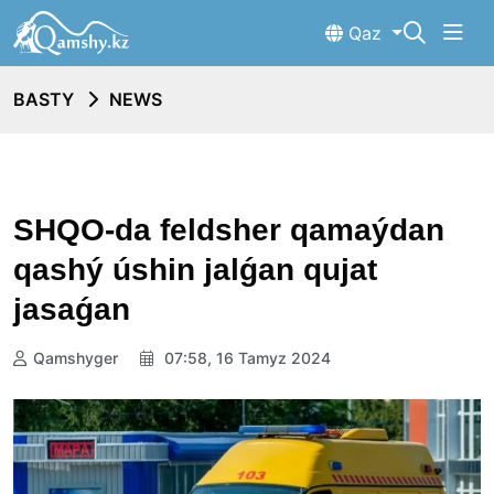
Qaz
BASTY
NEWS
SHQO-da feldsher qamaýdan
qashý úshin jalǵan qujat
jasaǵan
Qamshyger
07:58, 16 Tamyz 2024