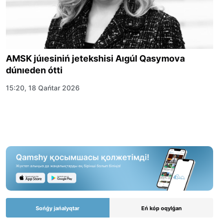
AMSK júıesiniń jetekshisi Aıgúl Qasymova
dúnıeden ótti
15:20, 18 Qańtar 2026
Sońǵy jańalyqtar
Eń kóp oqylǵan