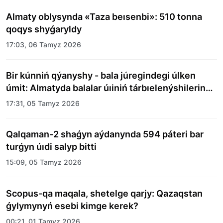
Almaty oblysynda «Taza beısenbi»: 510 tonna
qoqys shyǵaryldy
17:03, 06 Tamyz 2026
Bir kúnniń qýanyshy - bala júregindegi úlken
úmit: Almatyda balalar úıiniń tárbıelenýshilerine
merekelik kún uıymdastyryldy
17:31, 05 Tamyz 2026
Qalqaman-2 shaǵyn aýdanynda 594 páteri bar
turǵyn úıdi salyp bitti
15:09, 05 Tamyz 2026
Scopus-qa maqala, shetelge qarjy: Qazaqstan
ǵylymynyń esebi kimge kerek?
00:21, 01 Tamyz 2026