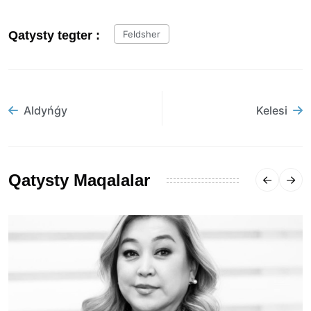
Qatysty tegter :
Feldsher
Aldyńǵy
Kelesi
Qatysty Maqalalar