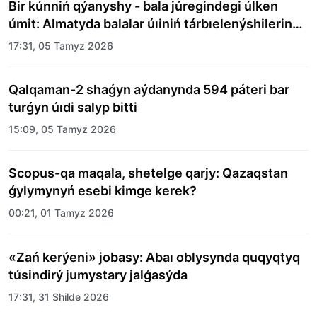
Bir kúnniń qýanyshy - bala júregindegi úlken
úmit: Almatyda balalar úıiniń tárbıelenýshilerine
merekelik kún uıymdastyryldy
17:31, 05 Tamyz 2026
Qalqaman-2 shaǵyn aýdanynda 594 páteri bar
turǵyn úıdi salyp bitti
15:09, 05 Tamyz 2026
Scopus-qa maqala, shetelge qarjy: Qazaqstan
ǵylymynyń esebi kimge kerek?
00:21, 01 Tamyz 2026
«Zań kerýeni» jobasy: Abaı oblysynda quqyqtyq
túsindirý jumystary jalǵasýda
17:31, 31 Shilde 2026