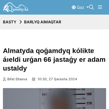
Qaz
BASTY
BARLYQ AIMAQTAR
Almatyda qoǵamdyq kólikte
áıeldi urǵan 66 jastaǵy er adam
ustaldy
Bıfat Eltaeva
10:30, 27 Qarasha 2024