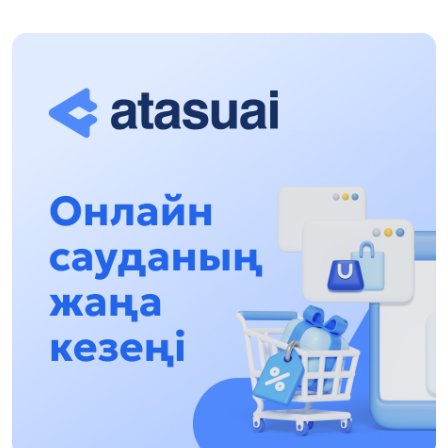
Halyqaralyq «Formýla-1 H2O» jarysyn Qonaev
qalasynda ótkizý josparlanýda
13:13, 30 Shilde 2026
Asqat Asylbekov: Kúshti bılikke kúshti tulǵalar
kerek!
12:01, 28 Shilde 2026
Abzal Dostıar: Dýman Muhametkárimdi Almaty
túrmesine aýystyrýy múmkin
16:15, 27 Shilde 2026
Óskenbaı Qulataıuly: Rýhanıatqa qyzmet etken
qalamger
17:46, 26 Shilde 2026