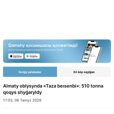
Sońǵy jańalyqtar
Eń kóp oqylǵan
Almaty oblysynda «Taza beısenbi»: 510 tonna
qoqys shyǵaryldy
17:03, 06 Tamyz 2026