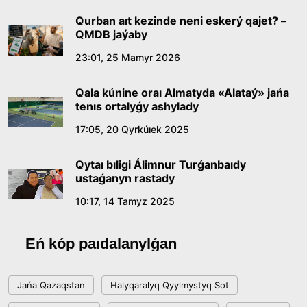
09:21, 21 Shilde 2026
Qurban aıt kezinde neni eskerý qajet? –
QMDB jaýaby
Abaıdyń adam tárbıesi týraly kózqarastarynyń
23:01, 25 Mamyr 2026
ózektiligi
Qala kúnine oraı Almatyda «Alataý» jańa
18:59, 20 Shilde 2026
tenıs ortalyǵy ashylady
17:05, 20 Qyrkúıek 2025
Jasandy ıntellekt: adamzattyń kómekshisi me,
álde básekelesi me?
Qytaı bıligi Álimnur Turǵanbaıdy
18:16, 20 Shilde 2026
ustaǵanyn rastady
10:17, 14 Tamyz 2025
Ulttyq arhıvtiń ashylǵanyna 20 jyl: negizgi
jetistikteri men damý baǵyty
Eń kóp paıdalanylǵan
17:09, 20 Shilde 2026
Jańa Qazaqstan
Halyqaralyq Qyylmystyq Sot
Memleket basshysy Kóbeıtuz kóliniń jaı-kúıine