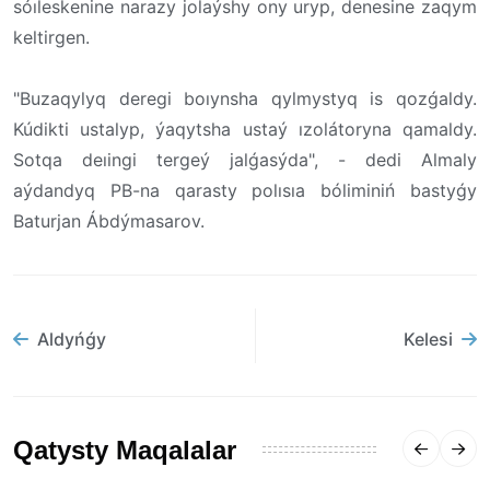
sóıleskenine narazy jolaýshy ony uryp, denesine zaqym
keltirgen.
"Buzaqylyq deregi boıynsha qylmystyq is qozǵaldy.
Kúdikti ustalyp, ýaqytsha ustaý ızolátoryna qamaldy.
Sotqa deıingi tergeý jalǵasýda", - dedi Almaly
aýdandyq PB-na qarasty polısıa bóliminiń bastyǵy
Baturjan Ábdýmasarov.
Aldyńǵy
Kelesi
Qatysty Maqalalar