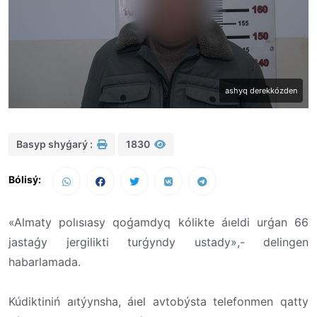
ashyq derekkózden
Basyp shyǵarý :
1830
Bólisý:
«Almaty polısıasy qoǵamdyq kólikte áıeldi urǵan 66
jastaǵy jergilikti turǵyndy ustady»,- delingen
habarlamada.
Kúdiktiniń aıtýynsha, áıel avtobýsta telefonmen qatty