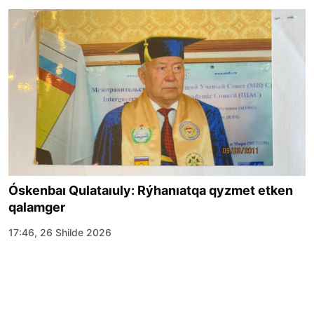
Óskenbaı Qulataıuly: Rýhanıatqa qyzmet etken
qalamger
17:46, 26 Shilde 2026