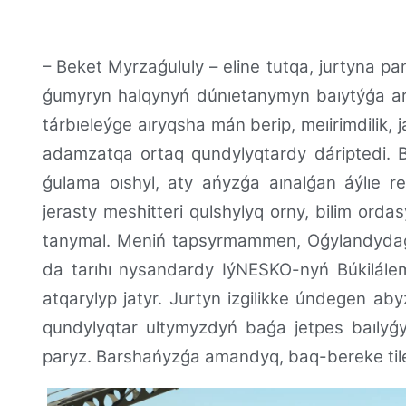
– Beket Myrzaǵululy – eline tutqa, jurtyna pan
ǵumyryn halqynyń dúnıetanymyn baıytýǵa arn
tárbıeleýge aıryqsha mán berip, meıirimdilik, ja
adamzatqa ortaq qundylyqtardy dáriptedi. B
ǵulama oıshyl, aty ańyzǵa aınalǵan áýlıe r
jerasty meshitteri qulshylyq orny, bilim orda
tanymal. Meniń tapsyrmammen, Oǵylandydaǵy
da tarıhı nysandardy IýNESKO-nyń Búkilálem
atqarylyp jatyr. Jurtyn izgilikke úndegen ab
qundylyqtar ultymyzdyń baǵa jetpes baılyǵ
paryz. Barshańyzǵa amandyq, baq-bereke tileı