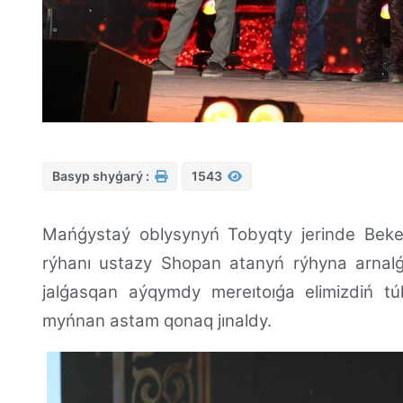
Basyp shyǵarý :
1543
Mańǵystaý oblysynyń Tobyqty jerinde Beke
rýhanı ustazy Shopan atanyń rýhyna arnalǵ
jalǵasqan aýqymdy mereıtoıǵa elimizdiń túk
myńnan astam qonaq jınaldy.