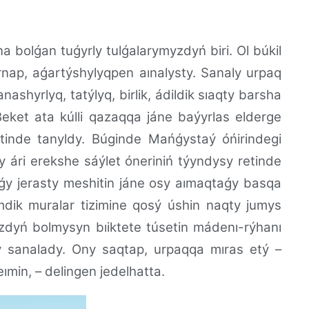
a bolǵan tuǵyrly tulǵalarymyzdyń biri. Ol búkil
ap, aǵartýshylyqpen aınalysty. Sanaly urpaq
nashyrlyq, tatýlyq, birlik, ádildik sıaqty barsha
eket ata kúlli qazaqqa jáne baýyrlas elderge
etinde tanyldy. Búginde Mańǵystaý óńirindegi
sy ári erekshe sáýlet óneriniń týyndysy retinde
 jerasty meshitin jáne osy aımaqtaǵy basqa
dik muralar tizimine qosý úshin naqty jumys
yzdyń bolmysyn bıiktete túsetin mádenı-rýhanı
y sanalady. Ony saqtap, urpaqqa mıras etý –
min, – delingen jedelhatta.