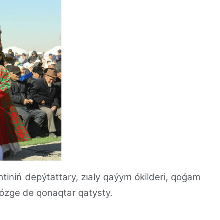
iniń depýtattary, zıaly qaýym ókilderi, qoǵam
q ózge de qonaqtar qatysty.