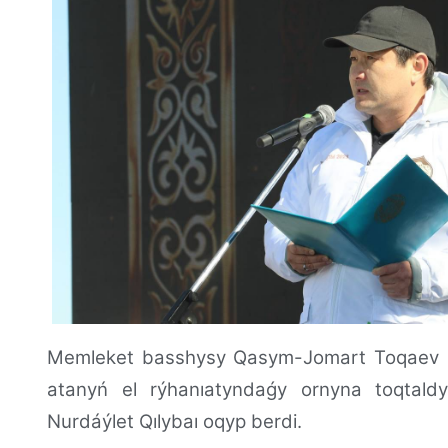
Memleket basshysy Qasym-Jomart Toqaev mer
atanyń el rýhanıatyndaǵy ornyna toqtaldy
Nurdáýlet Qılybaı oqyp berdi.