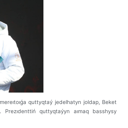
eıtoıǵa quttyqtaý jedelhatyn joldap, Beket
. Prezıdenttiń quttyqtaýyn aımaq basshysy