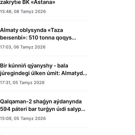
zakrytıe BK «Astana»
15:48, 08 Tamyz 2026
Almaty oblysynda «Taza
beısenbi»: 510 tonna qoqys
shyǵaryldy
17:03, 06 Tamyz 2026
Bir kúnniń qýanyshy - bala
júregindegi úlken úmit: Almatyda
balalar úıiniń tárbıelenýshilerine
17:31, 05 Tamyz 2026
merekelik kún uıymdastyryldy
Qalqaman-2 shaǵyn aýdanynda
594 páteri bar turǵyn úıdi salyp
bitti
15:09, 05 Tamyz 2026