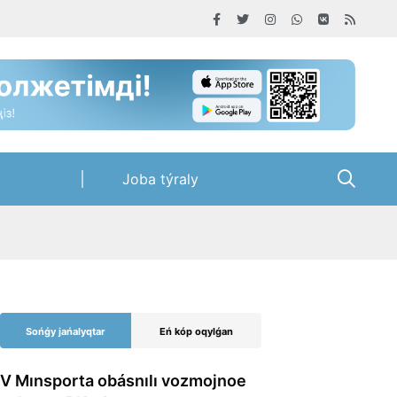
Joba týraly
Sońǵy jańalyqtar
Eń kóp oqylǵan
V Mınsporta obásnılı vozmojnoe