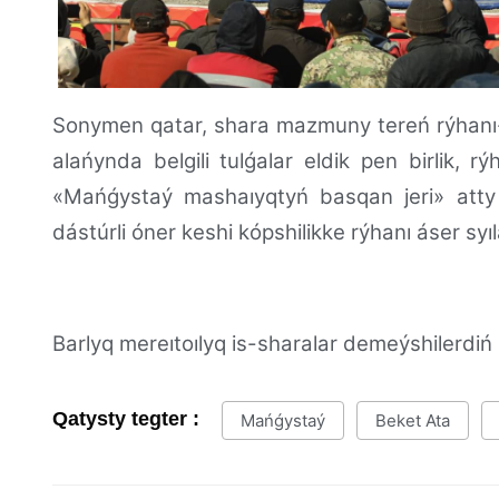
Sonymen qatar, shara mazmuny tereń rýhanı-
alańynda belgili tulǵalar eldik pen birlik, 
«Mańǵystaý mashaıyqtyń basqan jeri» atty 
dástúrli óner keshi kópshilikke rýhanı áser syı
Barlyq mereıtoılyq is-sharalar demeýshilerdiń
Qatysty tegter :
Mańǵystaý
Beket Ata