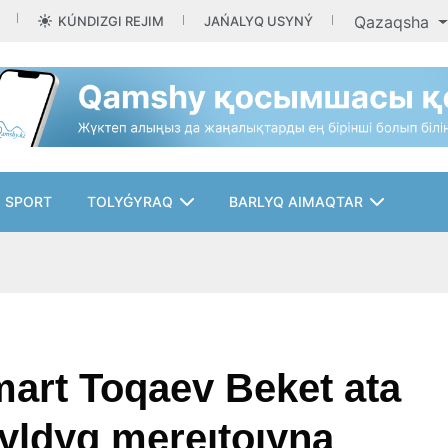
Qazaqsha
KÚNDIZGI REJIM
JAŃALYQ USYNÝ
SPORT
TOLYǴYRAQ
BARLYQ AIMAQTAR
art Toqaev Beket ata
yldyq mereıtoıyna