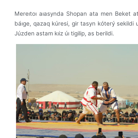
Mereıtoı aıasynda Shopan ata men Beket ata 
báıge, qazaq kúresi, gir tasyn kóterý sekildi 
Júzden astam kıiz úı tigilip, as berildi.