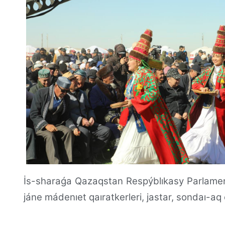
İs-sharaǵa Qazaqstan Respýblıkasy Parlament
jáne mádenıet qaıratkerleri, jastar, sondaı-a