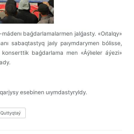
mádenı baǵdarlamalarmen jalǵasty. «Oıtalqy»
rýhanı sabaqtastyq jaıly paıymdarymen bólisse,
konserttik baǵdarlama men «Áýlıeler áýezi»
lady.
 qarjysy esebinen uıymdastyryldy.
Quttyqtaý