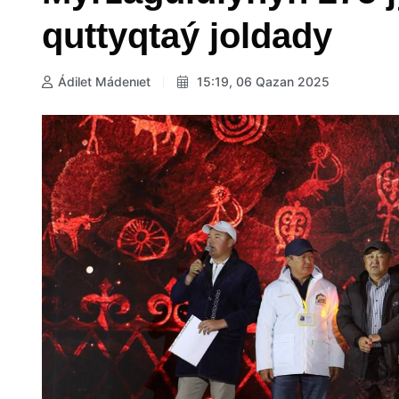
quttyqtaý joldady
Ádilet Mádenıet
15:19, 06 Qazan 2025