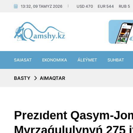
13:32, 09 TAMYZ 2026
USD
470
EUR
544
RUB
5
SAIASAT
EKONOMIKA
ÁLEÝMET
SUHBAT
BASTY
AIMAQTAR
Prezıdent Qasym-Jom
Myrzaǵululynyń 275 j