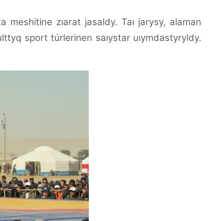
meshitine zıarat jasaldy. Taı jarysy, alaman
ulttyq sport túrlerinen saıystar uıymdastyryldy.