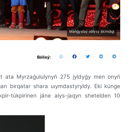
Mańǵystaý oblysy ákimdigi
Bólisý:
t ata Myrzaǵululynyń 275 jyldyǵy men onyń
an birqatar shara uıymdastyryldy. Eki kúnge
pir-túkpirinen jáne alys-jaqyn shetelden 10