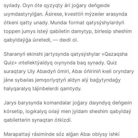
syılady. Oıyn óte qyzyqty ári joǵary deńgeıde
uıymdastyrylǵan. Ásirese, kvesttiń mýzeıler arasynda
ótkeni qatty unady. Mundaı format qatysýshylardyń
toppen jumys isteý qabiletin damytyp, birlesip sheshim
qabyldaýǵa úıretedi, — deıdi ol.
Sharanyń ekinshi jartysynda qatysýshylar «Qazaqsha
Quiz» ıntellektýaldyq oıynynda baq synady. Quiz
suraqtary Uly Abaıdyń ómiri, Abaı óńiriniń kıeli oryndary
jáne sybaılas jemqorlyqtyń aldyn alý baǵytyndaǵy
halyqaralyq tájirıbelerdi qamtydy.
Jarys barysynda komandalar joǵary daıyndyq deńgeıin
kórsetip, logıkalyq oılaý men jyldam sheshim qabyldaý
qabiletterin synaqtan ótkizdi.
Marapattaý rásiminde sóz alǵan Abaı oblysy ishki