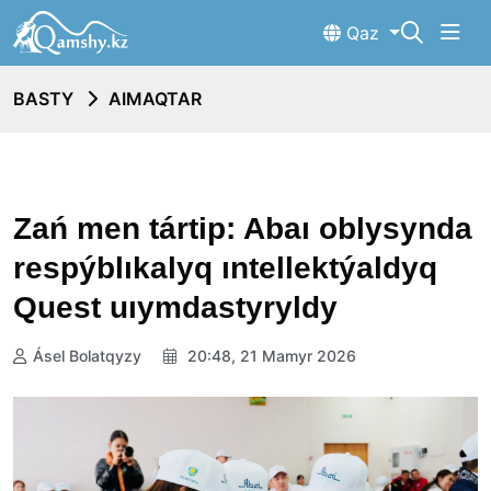
Qaz
BASTY
AIMAQTAR
Zań men tártip: Abaı oblysynda
respýblıkalyq ıntellektýaldyq
Quest uıymdastyryldy
Ásel Bolatqyzy
20:48, 21 Mamyr 2026