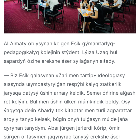
Al Almaty oblysynan kelgen Esik gýmanıtarlyq-
pedagogıkalyq kolejiniń stýdenti Lýıza Uzaq bul
sapardyń ózine erekshe áser syılaǵanyn aıtady.
— Biz Esik qalasynan «Zań men tártip» ıdeologıasy
aıasynda uıymdastyrylǵan respýblıkalyq zıatkerlik
jarysqa qatysý úshin arnaıy keldik. Semeı óńirine alǵash
ret kelýim. Bul men úshin úlken múmkindik boldy. Osy
ýaqytqa deıin Abaıdy tek kitaptar men túrli aqparattar
arqyly tanyp kelsek, búgin onyń tulǵasyn múlde jańa
qyrynan tanydym. Abaı júrgen jerlerdi kórip, ómir
súrgen ortasymen jaqynyraq tanysý erekshe áser