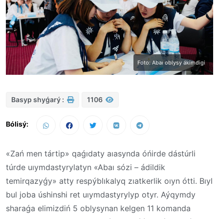
Foto: Abaı oblysy ákimdigi
Basyp shyǵarý :
1106
Bólisý:
«Zań men tártip» qaǵıdaty aıasynda óńirde dástúrli
túrde uıymdastyrylatyn «Abaı sózi – ádildik
temirqazyǵy» atty respýblıkalyq zıatkerlik oıyn ótti. Bıyl
bul joba úshinshi ret uıymdastyrylyp otyr. Aýqymdy
sharaǵa elimizdiń 5 oblysynan kelgen 11 komanda