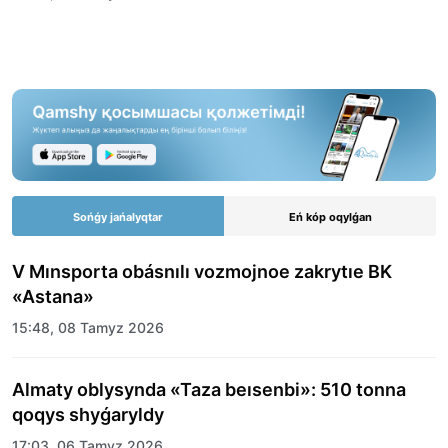
Sońǵy jańalyqtar
Eń kóp oqylǵan
V Mınsporta obásnılı vozmojnoe zakrytıe BK
«Astana»
15:48, 08 Tamyz 2026
Almaty oblysynda «Taza beısenbi»: 510 tonna
qoqys shyǵaryldy
17:03, 06 Tamyz 2026