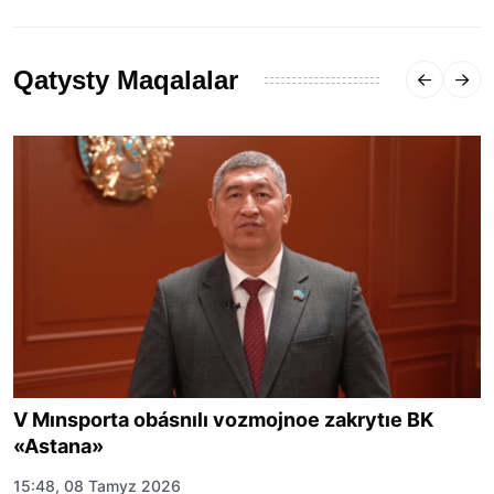
Qatysty Maqalalar
V Mınsporta obásnılı vozmojnoe zakrytıe BK
«Astana»
15:48, 08 Tamyz 2026