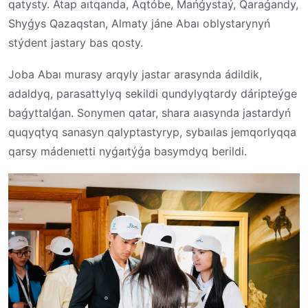
qatysty. Atap aıtqanda, Aqtóbe, Mańǵystaý, Qaraǵandy,
Shyǵys Qazaqstan, Almaty jáne Abaı oblystarynyń
stýdent jastary bas qosty.
Joba Abaı murasy arqyly jastar arasynda ádildik,
adaldyq, parasattylyq sekildi qundylyqtardy dáripteýge
baǵyttalǵan. Sonymen qatar, shara aıasynda jastardyń
quqyqtyq sanasyn qalyptastyryp, sybaılas jemqorlyqqa
qarsy mádenıetti nyǵaıtýǵa basymdyq berildi.