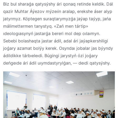
Biz bul sharaǵa qatysýshy ári qonaq retinde keldik. Dál
qazir Muhtar Áýezov mýzeıin aralap, erekshe áser alyp
jatyrmyz. Kóptegen suraqtarymyzǵa jaýap taýyp, jańa
málimettermen tanystyq. «Zań men tártip»
ıdeologıasynyń jastarǵa bereri mol dep oılaımyn.
Sebebi bolashaqta jastar ádil, adal ári jaýapkershiligi
joǵary azamat bolýy kerek. Osyndaı jobalar jas býyndy
ádildikke tárbıeleıdi. Búgingi jarystyń ózi joǵary
deńgeıde ári ádil uıymdastyrylǵan, — deıdi qatysýshy.