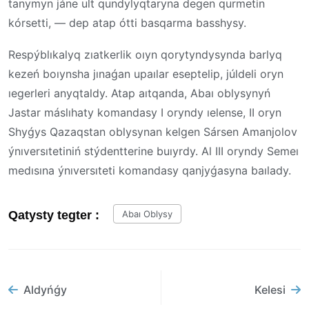
tanymyn jáne ult qundylyqtaryna degen qurmetin
kórsetti, — dep atap ótti basqarma basshysy.
Respýblıkalyq zıatkerlik oıyn qorytyndysynda barlyq
kezeń boıynsha jınaǵan upaılar eseptelip, júldeli oryn
ıegerleri anyqtaldy. Atap aıtqanda, Abaı oblysynyń
Jastar máslıhaty komandasy I oryndy ıelense, II oryn
Shyǵys Qazaqstan oblysynan kelgen Sársen Amanjolov
ýnıversıtetiniń stýdentterine buıyrdy. Al III oryndy Semeı
medısına ýnıversıteti komandasy qanjyǵasyna baılady.
Qatysty tegter :
Abaı Oblysy
Aldyńǵy
Kelesi