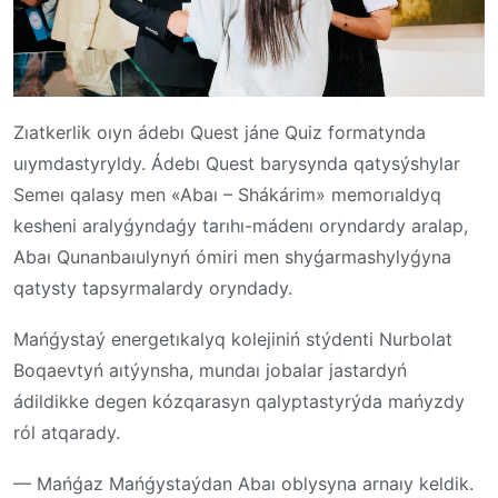
Zıatkerlik oıyn ádebı Quest jáne Quiz formatynda
uıymdastyryldy. Ádebı Quest barysynda qatysýshylar
Semeı qalasy men «Abaı – Shákárim» memorıaldyq
kesheni aralyǵyndaǵy tarıhı-mádenı oryndardy aralap,
Abaı Qunanbaıulynyń ómiri men shyǵarmashylyǵyna
qatysty tapsyrmalardy oryndady.
Mańǵystaý energetıkalyq kolejiniń stýdenti Nurbolat
Boqaevtyń aıtýynsha, mundaı jobalar jastardyń
ádildikke degen kózqarasyn qalyptastyrýda mańyzdy
ról atqarady.
— Mańǵaz Mańǵystaýdan Abaı oblysyna arnaıy keldik.