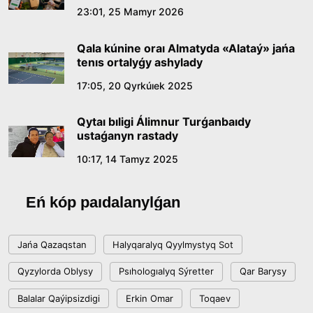
Qazaq tilindegi «qut» konseptisiniń
23:01, 25 Mamyr 2026
lıngvomádenı sıpaty
Qala kúnine oraı Almatyda «Alataý» jańa
09:21, 21 Shilde 2026
tenıs ortalyǵy ashylady
17:05, 20 Qyrkúıek 2025
Abaıdyń adam tárbıesi týraly kózqarastarynyń
ózektiligi
Qytaı bıligi Álimnur Turǵanbaıdy
18:59, 20 Shilde 2026
ustaǵanyn rastady
10:17, 14 Tamyz 2025
Jasandy ıntellekt: adamzattyń kómekshisi me,
álde básekelesi me?
Eń kóp paıdalanylǵan
18:16, 20 Shilde 2026
Jańa Qazaqstan
Halyqaralyq Qyylmystyq Sot
Ulttyq arhıvtiń ashylǵanyna 20 jyl: negizgi
Qyzylorda Oblysy
Psıhologıalyq Sýretter
Qar Barysy
jetistikteri men damý baǵyty
Balalar Qaýipsizdigi
Erkin Omar
Toqaev
17:09, 20 Shilde 2026