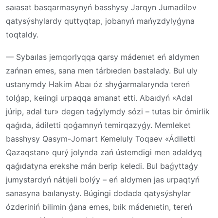
saıasat basqarmasynyń basshysy Jarqyn Jumadilov
qatysýshylardy quttyqtap, jobanyń mańyzdylyǵyna
toqtaldy.
— Sybaılas jemqorlyqqa qarsy mádenıet eń aldymen
zańnan emes, sana men tárbıeden bastalady. Bul uly
ustanymdy Hakim Abaı óz shyǵarmalarynda tereń
tolǵap, keıingi urpaqqa amanat etti. Abaıdyń «Adal
júrip, adal tur» degen taǵylymdy sózi – tutas bir ómirlik
qaǵıda, ádiletti qoǵamnyń temirqazyǵy. Memleket
basshysy Qasym-Jomart Kemeluly Toqaev «Ádiletti
Qazaqstan» qurý jolynda zań ústemdigi men adaldyq
qaǵıdatyna erekshe mán berip keledi. Bul baǵyttaǵy
jumystardyń nátıjeli bolýy – eń aldymen jas urpaqtyń
sanasyna baılanysty. Búgingi dodada qatysýshylar
ózderiniń bilimin ǵana emes, bıik mádenıetin, tereń