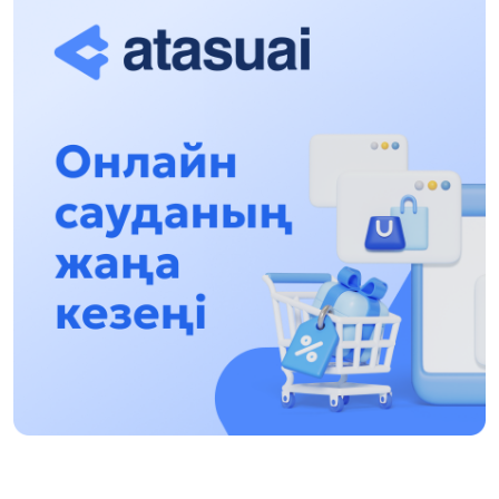
17:31, 31 Shilde 2026
Halyqaralyq «Formýla-1 H2O» jarysyn Qonaev
qalasynda ótkizý josparlanýda
13:13, 30 Shilde 2026
Asqat Asylbekov: Kúshti bılikke kúshti tulǵalar
kerek!
12:01, 28 Shilde 2026
Abzal Dostıar: Dýman Muhametkárimdi Almaty
túrmesine aýystyrýy múmkin
16:15, 27 Shilde 2026
Óskenbaı Qulataıuly: Rýhanıatqa qyzmet etken