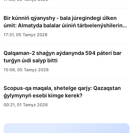
Bir kúnniń qýanyshy - bala júregindegi úlken
úmit: Almatyda balalar úıiniń tárbıelenýshilerine
merekelik kún uıymdastyryldy
17:31, 05 Tamyz 2026
Qalqaman-2 shaǵyn aýdanynda 594 páteri bar
turǵyn úıdi salyp bitti
15:09, 05 Tamyz 2026
Scopus-qa maqala, shetelge qarjy: Qazaqstan
ǵylymynyń esebi kimge kerek?
00:21, 01 Tamyz 2026
«Zań kerýeni» jobasy: Abaı oblysynda quqyqtyq
túsindirý jumystary jalǵasýda