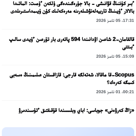
ءبىر كۇننىڭ قۋانىشى - بالا جۇرەگىندەگى ۇلكەن ءۇمىت: الماتىدا
بالالار ءۇيىنىڭ تاربيەلەنۋشىلەرىنە مەرەكەلىك كۇن ۇيىمداستىرىلدى
17:31، 05 تامىز 2026
قالقامان-2 شاعىن اۋدانىندا 594 پاتەرى بار تۇرعىن ءۇيدى سالىپ
ءبىتتى
15:09، 05 تامىز 2026
Scopus-قا ماقالا، شەتەلگە قارجى: قازاقستان عىلىمىنىڭ ەسەبى
كىمگە كەرەك؟
00:21، 01 تامىز 2026
«زاڭ كەرۋەنى» جوباسى: اباي وبلىسىندا قۇقىقتىق ءتۇسىندىرۋ
جۇمىستارى جالعاسۋدا
17:31، 31 شىلدە 2026