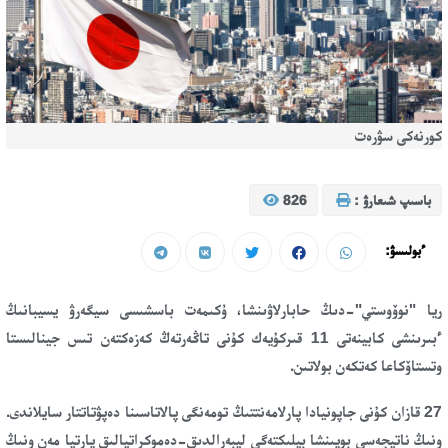
كورنەكى سۋرەت
باسىپ شىعارۋ :
826
ءبولىسۋ:
ريا "نوۆوستي"
-دىڭ حابارلاۋىنشا، ۇكىمەت باسشىسى سيگەرۋ يسيبانىڭ
ءبىرىنشى كابينەتى 11 قىركۇيەك كۇنى تاڭەرتەڭ كەزەكتەن تىس جينالىستا
وتستاۆكاعا كەتكەن بولاتىن.
27 قازان كۇنى جاپونيادا پارلامەنتتىڭ تومەنگى پالاتاسىنا دەپۋتاتتار سايلاندى.
ونىڭ ناتيجەسى بويىنشا بيلىكتەگى ليبەرالدىق-دەموكراتيالىق پارتيا مەن ونىڭ