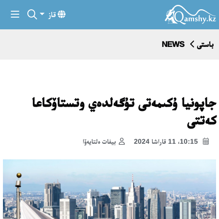
قاز
باستى
NEWS
جاپونيا ۇكىمەتى تۇگەلدەي وتستاۆكاعا
كەتتى
10:15، 11 قاراشا 2024
بيفات ەلتايەۆا