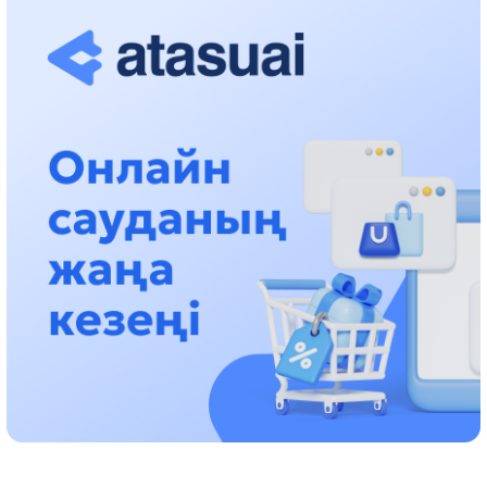
حالىقارالىق «فورمۋلا-1 H2O» جارىسىن قونايەۆ قالاسىندا وتكىزۋ
جوسپارلانۋدا
13:13، 30 شىلدە 2026
اسحات اسىلبەكوۆ: كۇشتى بيلىككە كۇشتى تۇلعالار كەرەك!
12:01، 28 شىلدە 2026
ابزال دوستيار: دۋمان مۇحامەتكارىمدى الماتى تۇرمەسىنە اۋىستىرۋى
مۇمكىن
16:15، 27 شىلدە 2026
وسكەنباي قۇلاتاي ۇلى: رۋحانياتقا قىزمەت ەتكەن قالامگەر
17:46، 26 شىلدە 2026