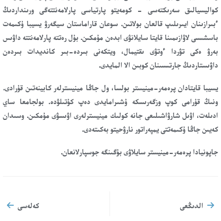
كواليسيالىق سەرىكتەسى - كومەيتو پارتياسى پارلامەنتتەگى ورىنداردىڭ
ءبىرازىنان ايىرىلىپ قالعان بولاتىن. سوعان قاراماستان سيگەرۋ يسيبا ۇكىمەت
باسشىسى لاۋازىمىنا قايتا سايلانۋى ابدەن مۇمكىن. بۇل رەتتە پارلامەنتتە داۋىس
بەرۋ ەكى تۋردا ءوتۋى ىقتيمال، ويتكەنى بىردە-بىر كانديدات بىردەن
داۋىستاردىڭ جارتىسىنان كوبىن الا المايدى.
يسيبا قايتادان پرەمەر-مينيستر بولسا، ول جاڭا مينيسترلەر كابينەتىن قۇرادى.
ونىڭ قۇرامى كوپ وزگەرىسكە ۇشىرامايدى دەپ كۇتىلۋدە. بولجامعا ساي
ادىلەت، اۋىل شارۋاشىلىعى جانە كولىك مينيسترلەرى اۋىسۋى مۇمكىن. وسىدان
كەيىن جاڭا ۇكىمەتتى يمپەراتور نارۋحيتو بەكىتەدى.
جاپونيادا پرەمەر-مينيستر سايلاۋى بۇگىنگە جوسپارلانعان.
الدىڭعى
كەلەسى