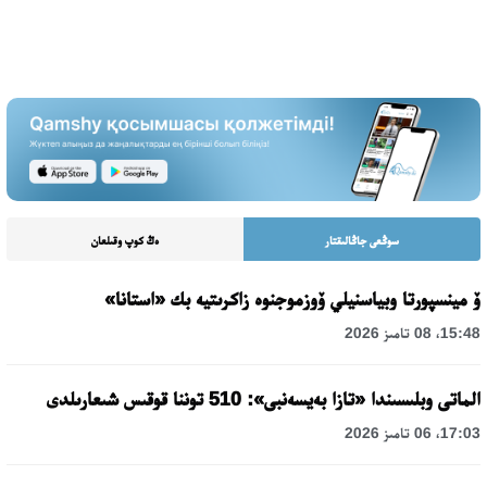
سوڭعى جاڭالىقتار
ەڭ كوپ وقىلعان
ۆ مينسپورتا وبياسنيلي ۆوزموجنوە زاكرىتيە بك «استانا»
15:48، 08 تامىز 2026
الماتى وبلىسىندا «تازا بەيسەنبى»: 510 توننا قوقىس شىعارىلدى
17:03، 06 تامىز 2026