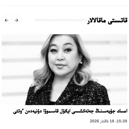
قاتىستى ماقالالار
امسك جۇيەسىنىڭ جەتەكشىسى ايگۇل قاسىموۆا دۇنيەدەن ءوتتى
15:20، 18 قاڭتار 2026