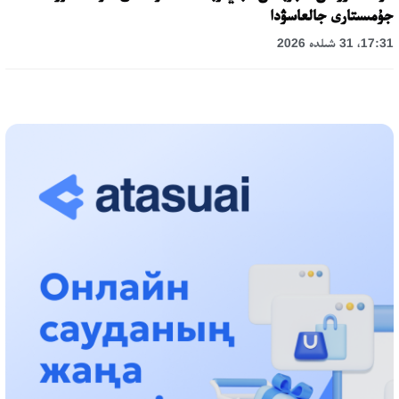
جۇمىستارى جالعاسۋدا
17:31، 31 شىلدە 2026
حالىقارالىق «فورمۋلا-1 H2O» جارىسىن قونايەۆ قالاسىندا وتكىزۋ
جوسپارلانۋدا
13:13، 30 شىلدە 2026
اسحات اسىلبەكوۆ: كۇشتى بيلىككە كۇشتى تۇلعالار كەرەك!
12:01، 28 شىلدە 2026
ابزال دوستيار: دۋمان مۇحامەتكارىمدى الماتى تۇرمەسىنە اۋىستىرۋى
مۇمكىن
16:15، 27 شىلدە 2026
وسكەنباي قۇلاتاي ۇلى: رۋحانياتقا قىزمەت ەتكەن قالامگەر