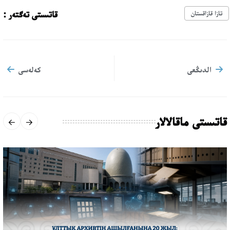
قاتىستى تەگتەر :
تازا قازاقستان
الدىڭعى
كەلەسى
قاتىستى ماقالالار