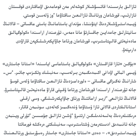
تازالىق بارىسىندا قاتىسۋشىلار كوشەلەر مەن قوعامدىق اۋماقتاردى قوقىستان
تازارتىپ، قورشاعان ورتانىڭ تازالىعىن ساقتاۋعا ءوز ۇلەسىن قوستى.
ۇيىمداستىرۋشىلاردىڭ ايتۋىنشا، مۇنداي باستامانىڭ باستى ماقساتى – قالانىڭ
سانيتارلىق جاعدايىن جاقسارتۋ عانا ەمەس، تۇرعىندار اراسىندا ەكولوگيالىق
مادەنيەتتى قالىپتاستىرىپ، قورشاعان ورتاعا جاۋاپكەرشىلىكپەن قاراۋدى
دارىپتەۋ.
«بۇگىن «تازا قازاقستان» ەكولوگيالىق باستاماسى اياسىندا «استانا جاستارى»
ۇيىمى الماتى اۋدانى اكىمدىگىمەن بىرلەسىپ، سەنبىلىك وتكىزىپ جاتىر. ءىس-
شارانىڭ نەگىزگى ماقساتى – ەلوردامىزدىڭ تازالىعىن ساقتاۋعا ۇلەس قوسۋ
جانە تۇرعىندار اراسىندا قورشاعان ورتاعا ۇقىپتى قاراۋ مادەنيەتىن قالىپتاستىرۋ.
قالانىڭ تازالىعى ءاربىر ازاماتتىڭ ورتاق جاۋاپكەرشىلىگى. وسى ارقىلى
استانالىقتاردى قالانى تازا ۇستاۋعا ۇندەگىمىز كەلەدى. سونىمەن قاتار،
ەرىكتىلەردىڭ بەلسەندىلىگىن ارتتىرۋ ءۇشىن تازالىق جۇمىسىن ءتۇرلى ويىنمەن
جانە تانىمدىق ادىستەرمەن ۇشتاستىرىپ، سەنبىلىكتى ەرەكشە فورماتتا
ۇيىمداستىردىق»، – دەدى «استانا جاستارى» جاستار رەسۋرستىق ورتالىعىنىڭ