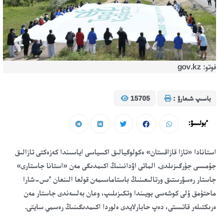
فوتو: gov.kz
باسىپ شىعارۋ :
15705
ءبولىسۋ:
استانادا «تازا قازاقستان» ەكولوگيالىق اكسياسى اياسىندا كەزەكتى تازالىق
جۇمىسى جۇرگىزىلدى. الماتى اۋدانىنىڭ اكىمدىگى مەن «استانا جاستارى»
جاستار رەسۋرستىق ورتالىعىنىڭ باستاماسىمەن قولعا الىنعان ءىس-شارا
ماحتۇمق ۇلى كوشەسى بويىندا وتكىزىلىپ، وعان بەلسەندى جاستار مەن
ەرىكتىلەر قاتىستى، دەپ حابارلايدى ەلوردا اكىمدىگىنىڭ رەسمي سايتى.