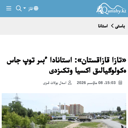
قاز
باستى
استانا
«تازا قازاقستان»: استانادا ءبىر توپ جاس
ەكولوگيالىق اكسيا وتكىزدى
15:03، 08 ماۋسىم 2026
اسەل بولات قىزى