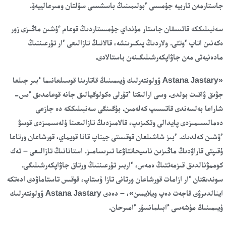
جاستارمەن تاربيە جۇمىسى ءبولىمىنىڭ باسشىسى سۇلتان ومىرعالييەۆ.
سەنبىلىككە قاتىسقان جاستار مۇنداي جۇمىستاردىڭ قوعام ءۇشىن ماڭىزى زور
ەكەنىن اتاپ ءوتتى. ولاردىڭ پىكىرىنشە، قالانىڭ تازالىعى ءار تۇرعىننىڭ
مادەنيەتى مەن جاۋاپكەرشىلىگىنەن باستالادى.
«Astana Jastary ۆولونتەرلىك ۇيىمىنىڭ قاتارىنا قوسىلعانىما ءبىر جىلعا
جۋىق ۋاقىت بولدى. وسى ارالىقتا ءتۇرلى ەكولوگيالىق جانە قوعامدىق ءىس-
شاراعا بەلسەندى قاتىسىپ كەلەمىن. بۇگىنگى سەنبىلىككە دە جازعى
دەمالىسىمىزدى پايدالى وتكىزىپ، قالامىزدىڭ تازالىعىنا ۇلەسىمىزدى قوسۋ
ءۇشىن كەلدىك. ءبىز شاشىلعان قوقىستى جيناپ قانا قويماي، قورشاعان ورتاعا
ۇقىپتى قاراۋدىڭ ماڭىزىن ناسيحاتتاۋعا تىرىسامىز. استانانىڭ تازالىعى – تەك
كوممۋنالدىق قىزمەتتىڭ ەمەس، ءاربىر تۇرعىننىڭ ورتاق جاۋاپكەرشىلىگى.
سوندىقتان ءار ازامات قورشاعان ورتانى تازا ۇستاپ، قوقىس تاستاماۋدى ادەتكە
اينالدىرۋى قاجەت دەپ ويلايمىن»، – دەدى Astana Jastary ۆولونتەرلىك
ۇيىمىنىڭ مۇشەسى ءابىلمانسۇر ءامىرحان.