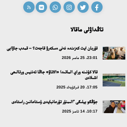
ابايدىڭ ادام تاربيەسى تۋرالى كوزقاراستارىنىڭ وزەكتىلىگى
18:59، 20 شىلدە 2026
تاڭداۋلى ماقالا
جاساندى ينتەللەكت: ادامزاتتىڭ كومەكشىسى مە، الدە باسەكەلەسى
مە؟
قۇربان ايت كەزىندە نەنى ەسكەرۋ قاجەت؟ – قمدب جاۋابى
18:16، 20 شىلدە 2026
23:01، 25 مامىر 2026
قالا كۇنىنە وراي الماتىدا «الاتاۋ» جاڭا تەننيس ورتالىعى
ۇلتتىق ءارحيۆتىڭ اشىلعانىنا 20 جىل: نەگىزگى جەتىستىكتەرى مەن
اشىلادى
دامۋ باعىتى
17:05، 20 قىركۇيەك 2025
17:09، 20 شىلدە 2026
جۇڭگو بيلىگى ءالىمنۇر تۇرعانبايدى ۇستاعانىن راستادى
مەملەكەت باسشىسى كوبەيتۇز كولىنىڭ جاي-كۇيىنە نازار اۋداردى
10:17، 14 تامىز 2025
18:22، 17 شىلدە 2026