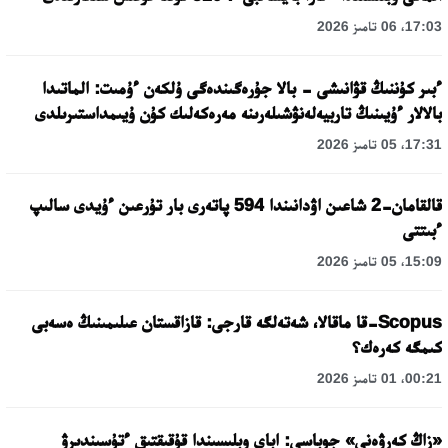
17:03، 06 تامىز 2026
ءبىر كۇننىڭ قۋانىشى - بالا جۇرەگىندەگى ۇلكەن ءۇمىت: الماتىدا
بالالار ءۇيىنىڭ تاربيەلەنۋشىلەرىنە مەرەكەلىك كۇن ۇيىمداستىرىلدى
17:31، 05 تامىز 2026
قالقامان-2 شاعىن اۋدانىندا 594 پاتەرى بار تۇرعىن ءۇيدى سالىپ
ءبىتتى
15:09، 05 تامىز 2026
Scopus-قا ماقالا، شەتەلگە قارجى: قازاقستان عىلىمىنىڭ ەسەبى
كىمگە كەرەك؟
00:21، 01 تامىز 2026
«زاڭ كەرۋەنى» جوباسى: اباي وبلىسىندا قۇقىقتىق ءتۇسىندىرۋ