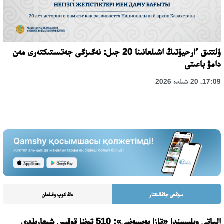
ۇلتتىق ءارحيۆتىڭ اشىلعانىنا 20 جىل: نەگىزگى جەتىستىكتەرى مەن
دامۋ باعىتى
17:09، 20 شىلدە 2026
سوڭعى جاڭالىقتار
ەڭ كوپ وقىلعان
الماتى وبلىسىندا «تازا بەيسەنبى»: 510 توننا قوقىس شىعارىلدى