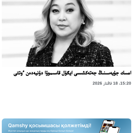
امسك جۇيەسىنىڭ جەتەكشىسى ايگۇل قاسىموۆا دۇنيەدەن ءوتتى
15:20، 18 قاڭتار 2026