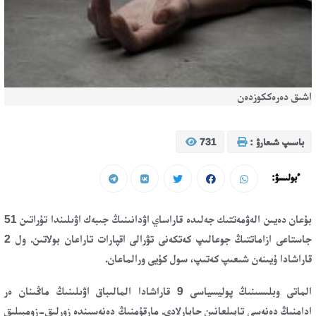
اشىق دەرەككوزدەن
باسىپ شىعارۋ :
731
ءبولىسۋ:
بۇعان دەيىن الەۋمەتتىك جەلىدە قاراساي اۋدانىنىڭ جىبەك اۋىلىندا تۇراتىن 51
جاستاعى ازاماتتىڭ جوعالىپ كەتكەنى تۋرالى اقپارات تاراعان بولاتىن. ول 2
قاراشادا ۇيىنەن شىعىپ كەتىپ، سول كۇيى ورالماعان.
الماتى وبلىسىنىڭ پوليسياسى 9 قاراشادا المالىباق اۋىلىنىڭ ماڭىنان ەر
ادامنىڭ دەنەسى تابىلعانىن حابارلادى. مارقۇمنىڭ دەنەسىندە زورلىق-زومبىلىق