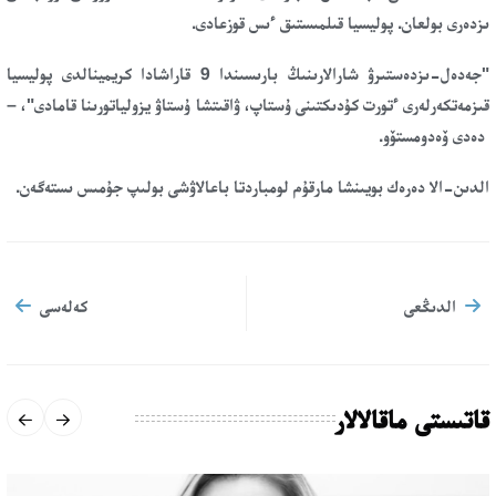
ىزدەرى بولعان. پوليسيا قىلمىستىق ءىس قوزعادى.
"جەدەل-ىزدەستىرۋ شارالارىنىڭ بارىسىندا 9 قاراشادا كريمينالدى پوليسيا
قىزمەتكەرلەرى ءتورت كۇدىكتىنى ۇستاپ، ۋاقىتشا ۇستاۋ يزولياتورىنا قامادى"، –
دەدى ۆەدومستۆو.
الدىن-الا دەرەك بويىنشا مارقۇم لومباردتا باعالاۋشى بولىپ جۇمىس ىستەگەن.
الدىڭعى
كەلەسى
قاتىستى ماقالالار