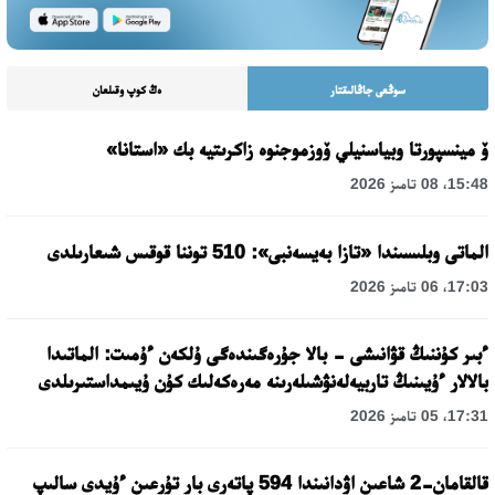
سوڭعى جاڭالىقتار
ەڭ كوپ وقىلعان
ۆ مينسپورتا وبياسنيلي ۆوزموجنوە زاكرىتيە بك «استانا»
15:48، 08 تامىز 2026
الماتى وبلىسىندا «تازا بەيسەنبى»: 510 توننا قوقىس شىعارىلدى
17:03، 06 تامىز 2026
ءبىر كۇننىڭ قۋانىشى - بالا جۇرەگىندەگى ۇلكەن ءۇمىت: الماتىدا
بالالار ءۇيىنىڭ تاربيەلەنۋشىلەرىنە مەرەكەلىك كۇن ۇيىمداستىرىلدى
17:31، 05 تامىز 2026
قالقامان-2 شاعىن اۋدانىندا 594 پاتەرى بار تۇرعىن ءۇيدى سالىپ