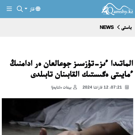
قاز
باستى
NEWS
الماتىدا ءىز-تۇزسىز جوعالعان ەر ادامنىڭ
ءمايىتى ەگىستىك القابىنان تابىلدى
07:21، 12 قاراشا 2024
بيفات ەلتايەۆا