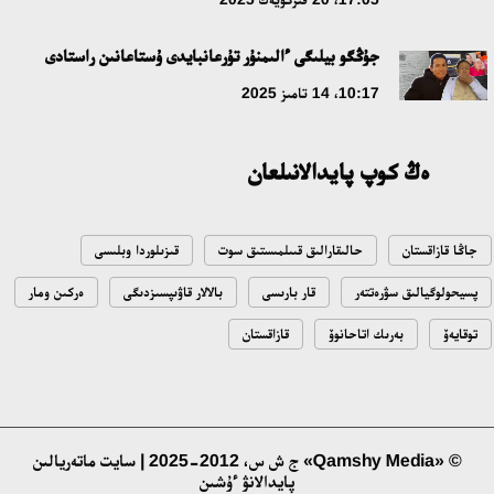
ۇلتتىق ءارحيۆتىڭ اشىلعانىنا 20 جىل: نەگىزگى جەتىستىكتەرى مەن
جۇڭگو بيلىگى ءالىمنۇر تۇرعانبايدى ۇستاعانىن راستادى
دامۋ باعىتى
10:17، 14 تامىز 2025
17:09، 20 شىلدە 2026
ەڭ كوپ پايدالانىلعان
مەملەكەت باسشىسى كوبەيتۇز كولىنىڭ جاي-كۇيىنە نازار اۋداردى
18:22، 17 شىلدە 2026
جاڭا قازاقستان
حالىقارالىق قىىلمىستىق سوت
قىزىلوردا وبلىسى
التىن وردا تاريحىن وقىتۋدىڭ يننوۆاسيالىق تاسىلدەرى ەنگىزىلەدى
پسيحولوگيالىق سۋرەتتەر
قار بارىسى
بالالار قاۋىپسىزدىگى
ەركىن ومار
10:28، 15 شىلدە 2026
توقايەۆ
بەرىك اتاحانوۆ
قازاقستان
قازاقستان ۇقك: ۋاقىت سىن-قاتەرلەرى جانە ۇلتتىق مۇددەنى قورعاۋ
17:49، 13 شىلدە 2026
© «Qamshy Media» ج ش س، 2012-2025 | سايت ماتەريالىن
پايدالانۋ ءۇشىن
«تازا قازاقستان» اياسىندا شالكودەدە 7 تونناعا جۋىق قوقىس