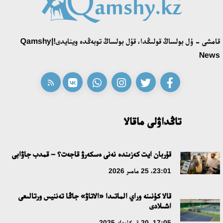
18:39، 23 شىلدە 2026
قونايەۆ قالاسىنىڭ اكىمى «سلاۆيان بازارى» بايقاۋىنىڭ جەڭىمپازى
قامشى - ۇل بولساڭ قولىڭدا، قۇل بولساڭ توبەڭدە وينايدى!|Qamshy
اقەركە امالياتتى قابىلدادى
News
16:27، 23 شىلدە 2026
قازاق تىلىندەگى «قۇت» كونسەپتىسىنىڭ لينگۆومادەني سيپاتى
09:21، 21 شىلدە 2026
تاڭداۋلى ماقالا
ابايدىڭ ادام تاربيەسى تۋرالى كوزقاراستارىنىڭ وزەكتىلىگى
قۇربان ايت كەزىندە نەنى ەسكەرۋ قاجەت؟ – قمدب جاۋابى
18:59، 20 شىلدە 2026
23:01، 25 مامىر 2026
جاساندى ينتەللەكت: ادامزاتتىڭ كومەكشىسى مە، الدە باسەكەلەسى
قالا كۇنىنە وراي الماتىدا «الاتاۋ» جاڭا تەننيس ورتالىعى
مە؟
اشىلادى
18:16، 20 شىلدە 2026
17:05، 20 قىركۇيەك 2025