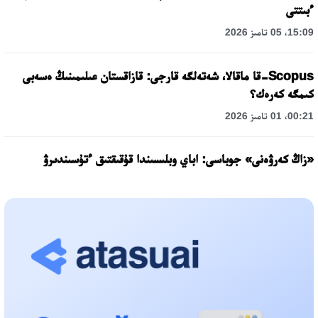
ءبىتتى
15:09، 05 تامىز 2026
Scopus-قا ماقالا، شەتەلگە قارجى: قازاقستان عىلىمىنىڭ ەسەبى
كىمگە كەرەك؟
00:21، 01 تامىز 2026
«زاڭ كەرۋەنى» جوباسى: اباي وبلىسىندا قۇقىقتىق ءتۇسىندىرۋ
جۇمىستارى جالعاسۋدا
17:31، 31 شىلدە 2026
حالىقارالىق «فورمۋلا-1 H2O» جارىسىن قونايەۆ قالاسىندا وتكىزۋ
جوسپارلانۋدا
13:13، 30 شىلدە 2026