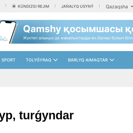
Qazaqsha
KÚNDIZGI REJIM
JAŃALYQ USYNÝ
SPORT
TOLYǴYRAQ
BARLYQ AIMAQTAR
yp, turǵyndar