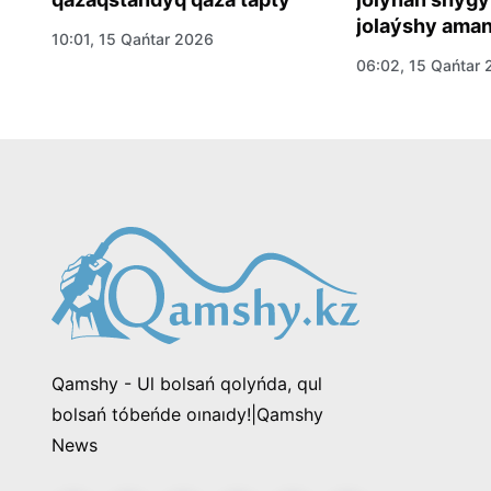
jolaýshy ama
10:01, 15 Qańtar 2026
06:02, 15 Qańtar
Qamshy - Ul bolsań qolyńda, qul
bolsań tóbeńde oınaıdy!|Qamshy
News