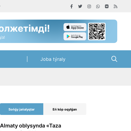
Joba týraly
Sońǵy jańalyqtar
Eń kóp oqylǵan
Almaty oblysynda «Taza