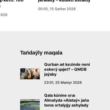
n
u
00:05, 15 Qańtar 2026
 2026
17
Tańdaýly maqala
Qurban aıt kezinde neni
eskerý qajet? – QMDB
jaýaby
23:01, 25 Mamyr 2026
Qala kúnine oraı
Almatyda «Alataý» jańa
tenıs ortalyǵy ashylady