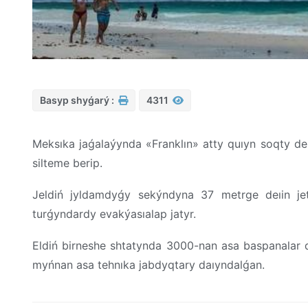
Basyp shyǵarý :
4311
Meksıka jaǵalaýynda «Franklın» atty quıyn soqty d
silteme berip.
Jeldiń jyldamdyǵy sekýndyna 37 metrge deıin jetý
turǵyndardy evakýasıalap jatyr.
Eldiń birneshe shtatynda 3000-nan asa baspanalar 
myńnan asa tehnıka jabdyqtary daıyndalǵan.