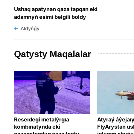
Ushaq apatynan qaza tapqan eki
adamnyń esimi belgili boldy
Aldyńǵy
Qatysty Maqalalar
Reseıdegi metalýrgıa
Atyraý áýejaı
ha
kombınatynda eki
FlyArystan us
qazaqstandyq qaza tapty
jolynan shyǵyp