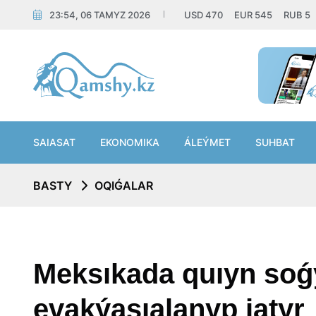
23:54, 06 TAMYZ 2026
USD
470
EUR
545
RUB
5
SAIASAT
EKONOMIKA
ÁLEÝMET
SUHBAT
BASTY
OQIǴALAR
Meksıkada quıyn soǵ
evakýasıalanyp jatyr