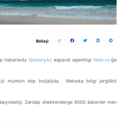
Bólisý:
ep habarlaıdy
Qamshy.kz
aqparat agenttigi
Vestı.ru
-ǵa
i múmkin dep boljalýda. Meksıka bıligi jergilikti
daıyndaldy. Zardap shekkenderge 8000 áskerıler men