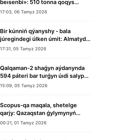
beısenbi»: 510 tonna qoqys
shyǵaryldy
17:03, 06 Tamyz 2026
Bir kúnniń qýanyshy - bala
júregindegi úlken úmit: Almatyda
balalar úıiniń tárbıelenýshilerine
17:31, 05 Tamyz 2026
merekelik kún uıymdastyryldy
Qalqaman-2 shaǵyn aýdanynda
594 páteri bar turǵyn úıdi salyp
bitti
15:09, 05 Tamyz 2026
Scopus-qa maqala, shetelge
qarjy: Qazaqstan ǵylymynyń
esebi kimge kerek?
00:21, 01 Tamyz 2026