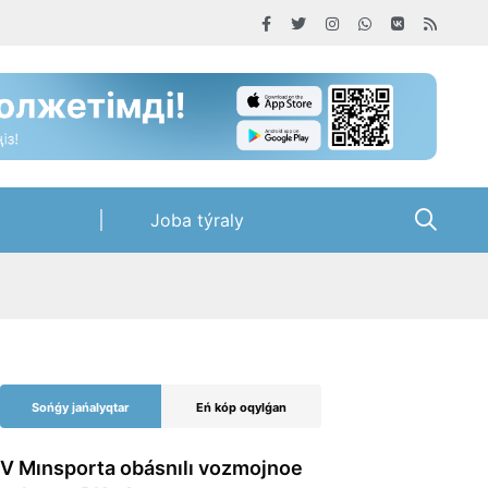
Joba týraly
Sońǵy jańalyqtar
Eń kóp oqylǵan
V Mınsporta obásnılı vozmojnoe