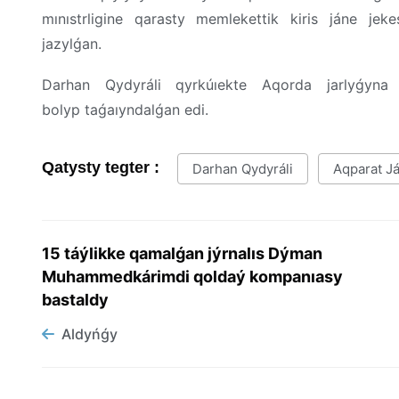
mınıstrligine qarasty memlekettik kiris jáne jek
jazylǵan.
Darhan Qydyráli qyrkúıekte Aqorda jarlyǵyna
bolyp taǵaıyndalǵan edi.
Qatysty tegter :
Darhan Qydyráli
Aqparat J
15 táýlikke qamalǵan jýrnalıs Dýman
Muhammedkárimdi qoldaý kompanıasy
bastaldy
Aldyńǵy