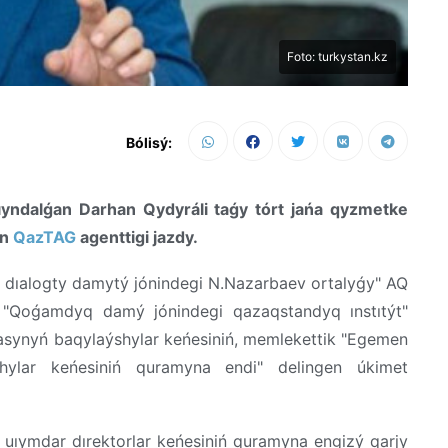
Foto: turkystan.kz
Bólisý:
yndalǵan Darhan Qydyráli taǵy tórt jańa qyzmetke
en
QazTAG
agenttigi jazdy.
q dıalogty damytý jónindegi N.Nazarbaev ortalyǵy" AQ
, "Qoǵamdyq damý jónindegi qazaqstandyq ınstıtýt"
asynyń baqylaýshylar keńesiniń, memlekettik "Egemen
hylar keńesiniń quramyna endi" delingen úkimet
uıymdar dırektorlar keńesiniń quramyna engizý qarjy