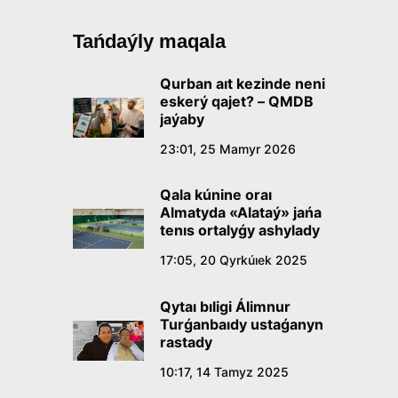
Tańdaýly maqala
Qurban aıt kezinde neni
eskerý qajet? – QMDB
jaýaby
23:01, 25 Mamyr 2026
Qala kúnine oraı
Almatyda «Alataý» jańa
tenıs ortalyǵy ashylady
17:05, 20 Qyrkúıek 2025
Qytaı bıligi Álimnur
Turǵanbaıdy ustaǵanyn
rastady
10:17, 14 Tamyz 2025