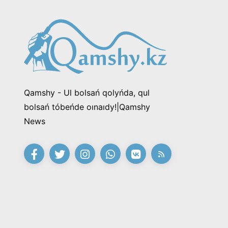
Qamshy - Ul bolsań qolyńda, qul
bolsań tóbeńde oınaıdy!|Qamshy
News