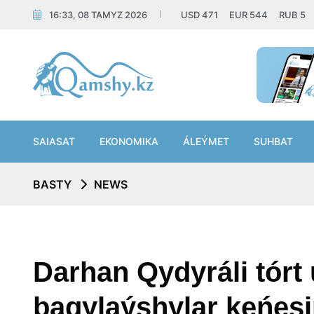
16:33, 08 TAMYZ 2026
USD
471
EUR
544
RUB
5
SAIASAT
EKONOMIKA
ÁLEÝMET
SUHBAT
BASTY
NEWS
Darhan Qydyráli tórt 
baqylaýshylar keńesi