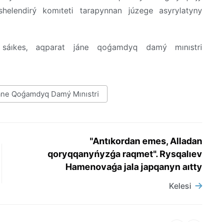
eshelendirý komıteti tarapynnan júzege asyrylatyny
 sáıkes, aqparat jáne qoǵamdyq damý mınıstri
áne Qoǵamdyq Damý Mınıstri
"Antıkordan emes, Alladan
qoryqqanyńyzǵa raqmet". Rysqalıev
Hamenovaǵa jala japqanyn aıtty
Kelesi