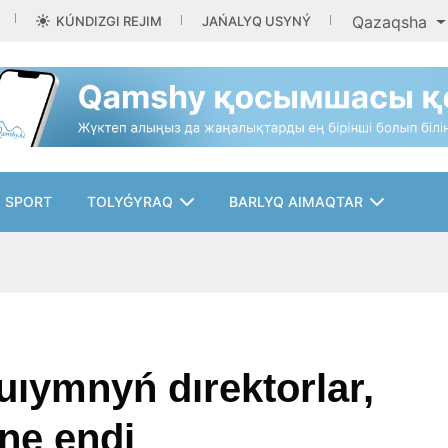
Qazaqsha
KÚNDIZGI REJIM
JAŃALYQ USYNÝ
SPORT
TOLYǴYRAQ
BARLYQ AIMAQTAR
uıymnyń dırektorlar,
ne endi