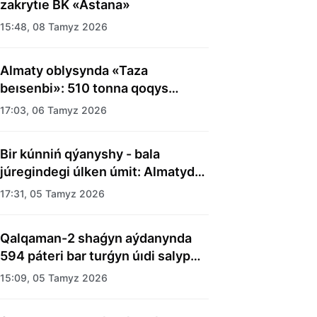
zakrytıe BK «Astana»
15:48, 08 Tamyz 2026
Almaty oblysynda «Taza
beısenbi»: 510 tonna qoqys
shyǵaryldy
17:03, 06 Tamyz 2026
Bir kúnniń qýanyshy - bala
júregindegi úlken úmit: Almatyda
balalar úıiniń tárbıelenýshilerine
17:31, 05 Tamyz 2026
merekelik kún uıymdastyryldy
Qalqaman-2 shaǵyn aýdanynda
594 páteri bar turǵyn úıdi salyp
bitti
15:09, 05 Tamyz 2026