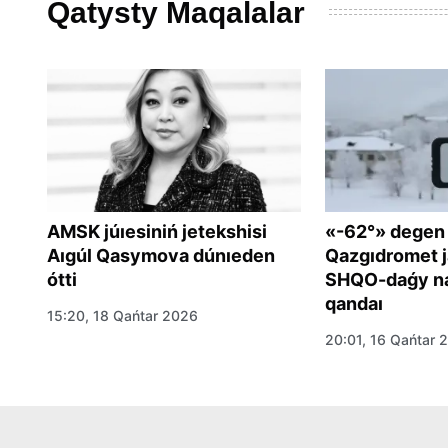
Qatysty Maqalalar
AMSK júıesiniń jetekshisi
«-62°» degen
Aıgúl Qasymova dúnıeden
Qazgıdromet j
ótti
SHQO-daǵy na
qandaı
15:20, 18 Qańtar 2026
om
20:01, 16 Qańtar 
a