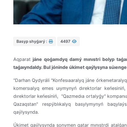
Basyp shyǵarý :
4497
Aqparat
jáne qoǵamdyq damý mınıstri bolyp taǵaı
taǵaıyndaldy. Bul jóninde úkimet qaýlysyna súıeng
"Darhan Qydyráli "Konfesıaaralyq jáne órkenıetaraly
komersıalyq emes uıymynyń dırektorlar keńesiniń
dırektorlar keńesiniń, "Qazmedıa ortalyǵy" kompanı
Qazaqstan" respýblıkalyq basylymynyń baqylaýs
qaýlysynda.
Úkimet qaýlysynda sonymen qatar mınıstrdi atalǵan 