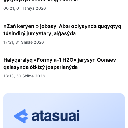
00:21, 01 Tamyz 2026
«Zań kerýeni» jobasy: Abaı oblysynda quqyqtyq
túsindirý jumystary jalǵasýda
17:31, 31 Shilde 2026
Halyqaralyq «Formýla-1 H2O» jarysyn Qonaev
qalasynda ótkizý josparlanýda
13:13, 30 Shilde 2026
Asqat Asylbekov: Kúshti bılikke kúshti tulǵalar
kerek!
12:01, 28 Shilde 2026
Abzal Dostıar: Dýman Muhametkárimdi Almaty