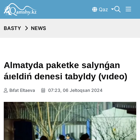
Qaz
BASTY
NEWS
Almatyda paketke salynǵan
áıeldiń denesi tabyldy (vıdeo)
Bıfat Eltaeva
07:23, 06 Jeltoqsan 2024