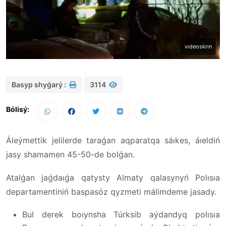
vıdeoskrın
Basyp shyǵarý :
3114
Bólisý:
Áleýmettik jelilerde taraǵan aqparatqa sáıkes, áıeldiń
jasy shamamen 45-50-de bolǵan.
Atalǵan jaǵdaıǵa qatysty Almaty qalasynyń Polısıa
departamentiniń baspasóz qyzmeti málimdeme jasady.
Bul derek boıynsha Túrksib aýdandyq polısıa