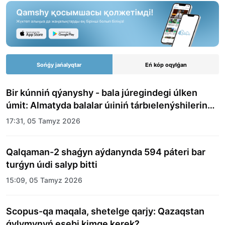
Sońǵy jańalyqtar
Eń kóp oqylǵan
Bir kúnniń qýanyshy - bala júregindegi úlken
úmit: Almatyda balalar úıiniń tárbıelenýshilerine
merekelik kún uıymdastyryldy
17:31, 05 Tamyz 2026
Qalqaman-2 shaǵyn aýdanynda 594 páteri bar
turǵyn úıdi salyp bitti
15:09, 05 Tamyz 2026
Scopus-qa maqala, shetelge qarjy: Qazaqstan
ǵylymynyń esebi kimge kerek?