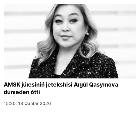
AMSK júıesiniń jetekshisi Aıgúl Qasymova
dúnıeden ótti
15:20, 18 Qańtar 2026