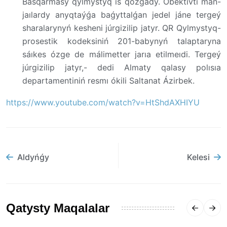
Basqarmasy qylmystyq is qozǵady. Obektıvti mán-
jaılardy anyqtaýǵa baǵyttalǵan jedel jáne tergeý
sharalarynyń kesheni júrgizilip jatyr. QR Qylmystyq-
prosestik kodeksiniń 201-babynyń talaptaryna
sáıkes ózge de málimetter jarıa etilmeıdi. Tergeý
júrgizilip jatyr,- dedi Almaty qalasy polısıa
departamentiniń resmı ókili Saltanat Ázirbek.
https://www.youtube.com/watch?v=HtShdAXHIYU
Aldyńǵy
Kelesi
Qatysty Maqalalar