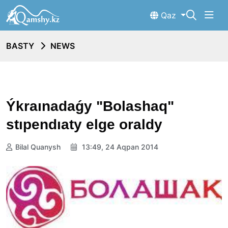
Qaz
BASTY
NEWS
Ýkraınadaǵy "Bolashaq"
stıpendıaty elge oraldy
Bilal Quanysh
13:49, 24 Aqpan 2014