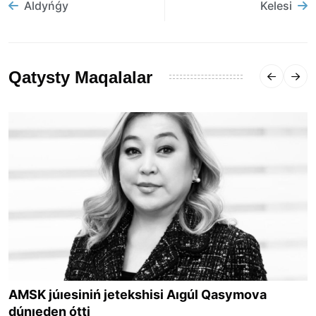
Aldyńǵy
Kelesi
Qatysty Maqalalar
AMSK júıesiniń jetekshisi Aıgúl Qasymova
dúnıeden ótti