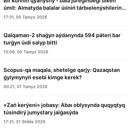
Bir kúnniń qýanyshy - bala júregindegi úlken
úmit: Almatyda balalar úıiniń tárbıelenýshilerine
merekelik kún uıymdastyryldy
17:31, 05 Tamyz 2026
Qalqaman-2 shaǵyn aýdanynda 594 páteri bar
turǵyn úıdi salyp bitti
15:09, 05 Tamyz 2026
Scopus-qa maqala, shetelge qarjy: Qazaqstan
ǵylymynyń esebi kimge kerek?
00:21, 01 Tamyz 2026
«Zań kerýeni» jobasy: Abaı oblysynda quqyqtyq
túsindirý jumystary jalǵasýda
17:31, 31 Shilde 2026