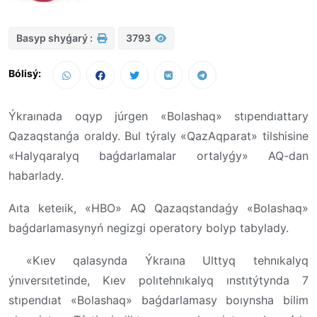
Basyp shyǵarý :
3793
Bólisý:
Ýkraınada oqyp júrgen «Bolashaq» stıpendıattary
Qazaqstanǵa oraldy. Bul týraly «QazAqparat» tilshisine
«Halyqaralyq baǵdarlamalar ortalyǵy» AQ-dan
habarlady.
Aıta keteıik, «HBO» AQ Qazaqstandaǵy «Bolashaq»
baǵdarlamasynyń negizgi operatory bolyp tabylady.
«Kıev qalasynda Ýkraına Ulttyq tehnıkalyq
ýnıversıtetinde, Kıev polıtehnıkalyq ınstıtýtynda 7
stıpendıat «Bolashaq» baǵdarlamasy boıynsha bilim