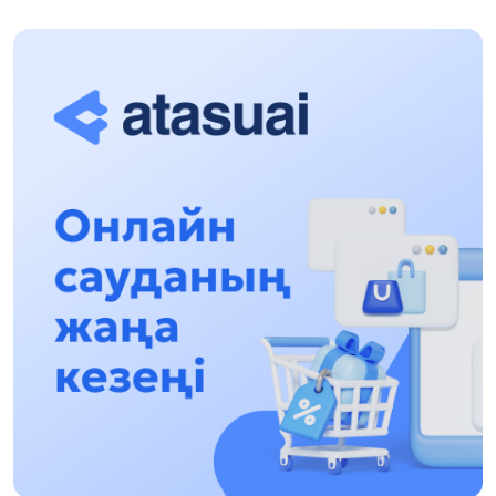
Halyqaralyq «Formýla-1 H2O» jarysyn Qonaev
qalasynda ótkizý josparlanýda
13:13, 30 Shilde 2026
Asqat Asylbekov: Kúshti bılikke kúshti tulǵalar
kerek!
12:01, 28 Shilde 2026
Abzal Dostıar: Dýman Muhametkárimdi Almaty
túrmesine aýystyrýy múmkin
16:15, 27 Shilde 2026
Óskenbaı Qulataıuly: Rýhanıatqa qyzmet etken
qalamger
17:46, 26 Shilde 2026