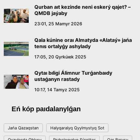
09:21, 21 Shilde 2026
Qurban aıt kezinde neni eskerý qajet? –
QMDB jaýaby
Abaıdyń adam tárbıesi týraly kózqarastarynyń
23:01, 25 Mamyr 2026
ózektiligi
Qala kúnine oraı Almatyda «Alataý» jańa
18:59, 20 Shilde 2026
tenıs ortalyǵy ashylady
17:05, 20 Qyrkúıek 2025
Jasandy ıntellekt: adamzattyń kómekshisi me,
álde básekelesi me?
Qytaı bıligi Álimnur Turǵanbaıdy
18:16, 20 Shilde 2026
ustaǵanyn rastady
10:17, 14 Tamyz 2025
Ulttyq arhıvtiń ashylǵanyna 20 jyl: negizgi
jetistikteri men damý baǵyty
Eń kóp paıdalanylǵan
17:09, 20 Shilde 2026
Jańa Qazaqstan
Halyqaralyq Qyylmystyq Sot
Memleket basshysy Kóbeıtuz kóliniń jaı-kúıine
Qyzylorda Oblysy
Psıhologıalyq Sýretter
Qar Barysy