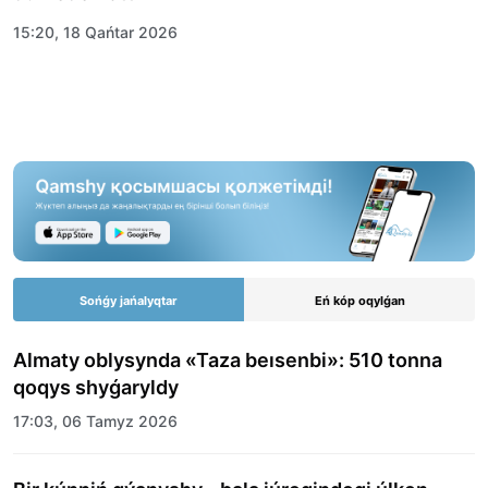
15:20, 18 Qańtar 2026
Sońǵy jańalyqtar
Eń kóp oqylǵan
Almaty oblysynda «Taza beısenbi»: 510 tonna
qoqys shyǵaryldy
17:03, 06 Tamyz 2026