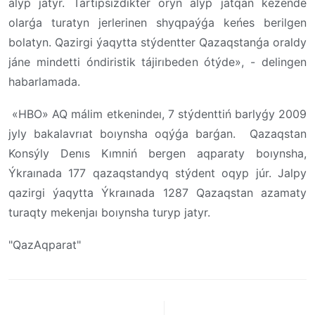
alyp jatyr. Tártipsizdikter oryn alyp jatqan kezeńde
olarǵa turatyn jerlerinen shyqpaýǵa keńes berilgen
bolatyn. Qazirgi ýaqytta stýdentter Qazaqstanǵa oraldy
jáne mindetti óndiristik tájirıbeden ótýde», - delingen
habarlamada.
«HBO» AQ málim etkenindeı, 7 stýdenttiń barlyǵy 2009
jyly bakalavrıat boıynsha oqýǵa barǵan. Qazaqstan
Konsýly Denıs Kımniń bergen aqparaty boıynsha,
Ýkraınada 177 qazaqstandyq stýdent oqyp júr. Jalpy
qazirgi ýaqytta Ýkraınada 1287 Qazaqstan azamaty
turaqty mekenjaı boıynsha turyp jatyr.
"QazAqparat"